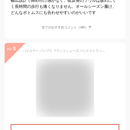
幅広設計で締め付け感がなく、低反発のソウルは疲れにく
く長時間の歩行も痛くなりません。オールシーズン履け、
どんなボトムスにも合わせやすいのがいいです
全てのおすすめコメント（4件）
3
no.
バイカラー パンプス フラットシューズ バックストラップ スリングバックシューズ バックオープン ローヒール ラウンドトゥ レディース 歩きやすい 疲れない 春 夏 秋 20代 30代 40代 おしゃれ かわいい きれいめ レディ モード シンプル ベージュ ブラック 黒 ヒール 1.7cm