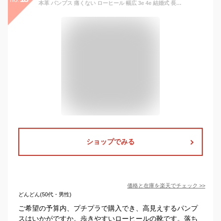
本革 パンプス 痛くない ローヒール 幅広 3e 4e 結婚式 長時間 疲れない 歩きやすい パンプス オフィス コンフォートシューズ 冠婚葬祭 就活 リクルート 仕事 フォーマル 結婚式 卒業式 卒園式 入園式 入学式 4000 4001 4002 4003 4004 4005 4008 送料無料
ショップでみる
価格と在庫を
楽天
でチェック
>>
どんどん(50代・男性)
ご希望の予算内、プチプラで購入でき、高見えするパンプ
スはいかがですか。歩きやすいローヒールの靴です。落ち