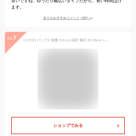
良いですね。ゆったり幅広いタイプだから、長い時間はけ
ます。
全てのおすすめコメント
(
3
件)
>
7
no.
[スガタ] パンプス 軽量 やわらか設計 幅広 22~26cm レディース SGT601 Sラベンダー 23.5 cm 3E
ショップでみる