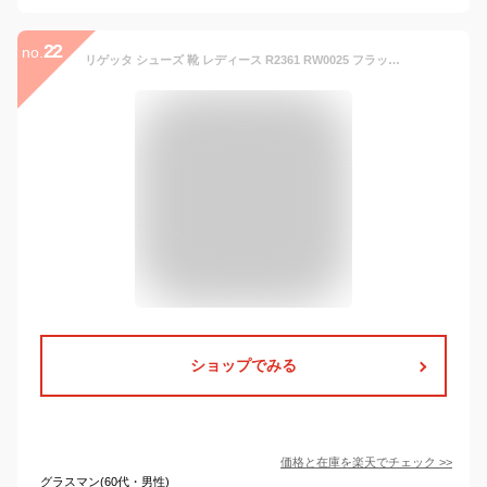
22
no.
リゲッタ シューズ 靴 レディース R2361 RW0025 フラットシューズ パンプス ストラップ | ぺたんこ ローヒール コンフォート 秋 ブラック 黒 歩きやすい 疲れない 幅広 外反母趾 ナチュラル 仕事 日本製
ショップでみる
価格と在庫を
楽天
でチェック
>>
グラスマン(60代・男性)