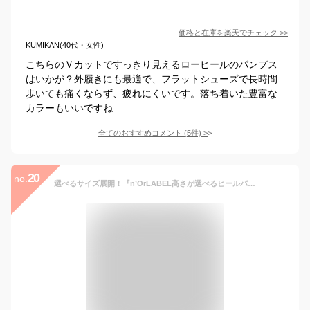
価格と在庫を
楽天
でチェック
>>
KUMIKAN(40代・女性)
こちらのＶカットですっきり見えるローヒールのパンプス
はいかが？外履きにも最適で、フラットシューズで長時間
歩いても痛くならず、疲れにくいです。落ち着いた豊富な
カラーもいいですね
全てのおすすめコメント
(
5
件)
>
20
no.
選べるサイズ展開！『n’OrLABEL高さが選べるヒールパンプス』[パンプス レディース シューズ 靴 ローヒール 太ヒール リラックス 歩きやすい シンプル オリジナル]※返品交換不可※【メール便不可】