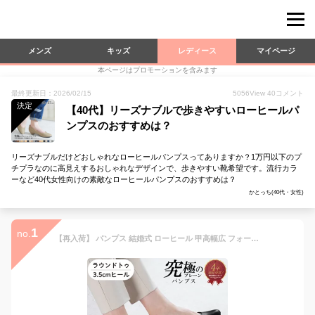
メンズ
キッズ
レディース
マイページ
本ページはプロモーションを含みます
最終更新日：2026/02/15
5056
View
40
コメント
決定
【40代】リーズナブルで歩きやすいローヒールパ
ンプスのおすすめは？
リーズナブルだけどおしゃれなローヒールパンプスってありますか？1万円以下のプ
チプラなのに高見えするおしゃれなデザインで、歩きやすい靴希望です。流行カラ
ーなど40代女性向けの素敵なローヒールパンプスのおすすめは？
かとっち(40代・女性)
1
no.
【再入荷】 パンプス 結婚式 ローヒール 甲高幅広 フォーマル 走れるヒール レディース 26春夏新色 痛くない 大きいサイズ 小さいサイズ 3.5cm 走れる 外反母趾気味 送料無料 ※沖縄除く リクルート ラウンドトゥ 究極のプレーン 柔らかい 入学式 卒業式 ALETTA