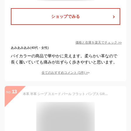
ショップでみる
価格と在庫を
楽天
でチェック
>>
あみあみあみ(40代・女性)
バイカラーの商品で華やかに見えます。柔らかい革なので
長く履いていても痛みが出ずらく歩きやすいと思います。
全てのおすすめコメント
(
1
件)
>
13
no.
本革 羊革 シープ スエード パール フラット パンプス GRACE AVENUE グレースアベニュー アルファキュービック風 靴 レディース レザー 柔らかい 痛くない 軽量 軽い ローヒール kawa 21ss 人気