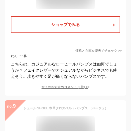
ショップでみる
価格と在庫を
楽天
でチェック
>>
だんごっ鼻
こちらの、カジュアルなローヒールパンプスは如何でしょ
うか？フェイクレザーでカジュアルながらビジネスでも使
えそう。歩きやすく足が痛くならないパンプスです。
全てのおすすめコメント
(
1
件)
>
9
no.
シュール SHOEL 本革クロスベルトパンプス （ベージュ）