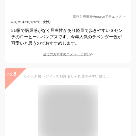
価格と在庫を
Amazon
でチェック
>>
のりのりのり(50代・女性)
3E幅で窮屈感がなく屈曲性があり軽量で歩きやすい３セン
チのローヒールパンプスです。今年人気のラベンダー色が
可愛いと思うのでおすすめします。
全てのおすすめコメント
(
1
件)
>
8
no.
リゲッタ 靴 レディース 好評 おしゃれ 歩きやすい 痛くない ローヒール カジュアル 40代 50代 ブランド 合皮 フェイクレザー 婦人靴 婦人用 紐靴 ブラック 黒 プレゼント ギフト 母の日 敬老の日 Sサイズ 22-22.5cm Mサイズ 23-23.5cm Lサイズ 24-24.5cm LLサイズ