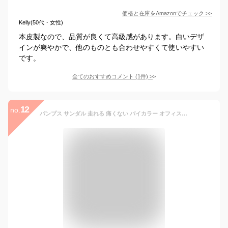
価格と在庫を
Amazon
でチェック
>>
Kelly(50代・女性)
本皮製なので、品質が良くて高級感があります。白いデザ
インが爽やかで、他のものとも合わせやすくて使いやすい
です。
全てのおすすめコメント
(
1
件)
>
12
no.
パンプス サンダル 走れる 痛くない バイカラー オフィス フォーマル グリーン ブラック 黒 歩きやすい 脱げにくい ローヒール バックストラップ 春 夏 秋 冬 大人 20 30 40 代 韓国 ファッション