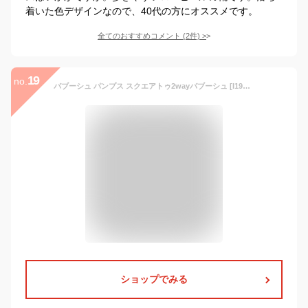
着いた色デザインなので、40代の方にオススメです。
全てのおすすめコメント
(
2
件)
>
19
no.
バブーシュ パンプス スクエアトゥ2wayバブーシュ [I1906] レディース シューズ フラット パンプス ローヒール 痛くない ぺたんこ 夏 Vカット フラットシューズ バブーシュ 外履き 歩きやすい 30代 40代 50代【送料無料】
ショップでみる