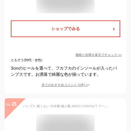
ショップでみる
価格と在庫を
楽天
でチェック
>>
ともぞう(50代・女性)
3cmのヒールを選べて、フカフカのインソールが入ったパ
ンプスです。お洒落で綺麗な色が揃っています。
全てのおすすめコメント
(
1
件)
>
21
no.
パンプス 痛くない 日本製 婦人靴 ARCH CONTACT アーチコンタクト バレエシューズ フラットシューズ 靴 リボン レディース 歩きやすい ローヒール コンフォートシューズ 39082