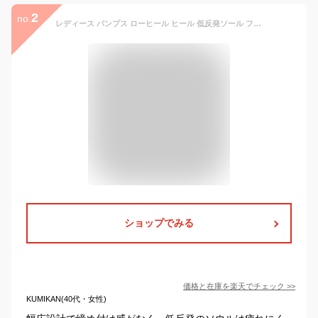
2
no.
レディース パンプス ローヒール ヒール 低反発ソール フォーマル ミュール 靴 大人 上品 レディースファッション 20代 30代 40代 50代 フラット ヒール 通学 通勤 ビジネス 痛くない 大人 ぺたんこ 幅広 春夏 黒 ベージュ ブラック 春 夏 秋 冬 歩きやすい おしゃれ
ショップでみる
価格と在庫を
楽天
でチェック
>>
KUMIKAN(40代・女性)