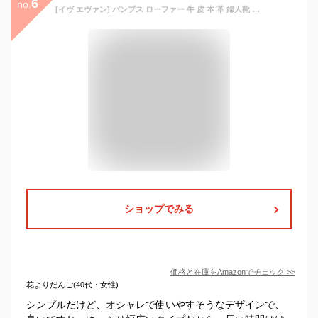
6
no.
[イヴ エヴァン] パンプス ローファー 牛 皮 本 革 婦人靴 スクエアトゥ チャンキーヒール フラット ローヒール 甲高 ゆったり 幅広 ポインテッドトウ 走れる 柔らかい 痛くない 痛くならない フラット シューズ コンポート 疲れない 快適 脱げない 楽 定番 秋 冬 10代 20代 30代 40代 50代 60代 素敵 すてき ステキ な ブラック EE36-BK245
ショップでみる
価格と在庫を
Amazon
でチェック
>>
花よりだんご(40代・女性)
シンプルだけど、オシャレで使いやすそうなデザインで、