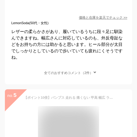
価格と在庫を
楽天
でチェック
>>
LemonSoda(50代・女性)
レザーの柔らかさがあり、履いているうちに段々足に馴染
んできますね。幅広さんに対応しているのも、外反母趾な
どをお持ちの方には助かると思います。ヒール部分が太目
でしっかりとしているので歩いていても疲れにくそうです
ね。
全てのおすすめコメント（2件）
5
no.
【ポイント10倍】パンプス 走れる 痛くない 甲高 幅広 ラウンドトゥ ローヒール 黒 ブラック ベージュ 秋 冬 外反拇趾 リクルート 大きいサイズ 軽い 脱げる 20 30 40 代 冠婚葬祭 レディース シューズ フォーマル 靴 3.5cm ヒール