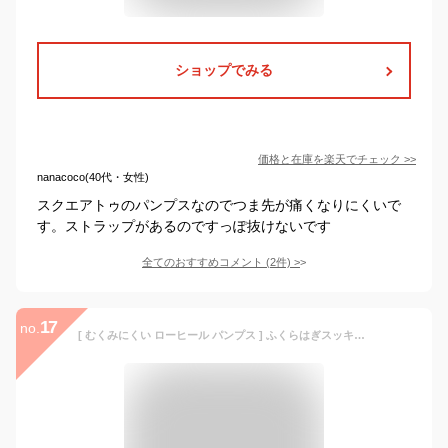
ショップでみる
価格と在庫を
楽天
でチェック
>>
nanacoco(40代・女性)
スクエアトゥのパンプスなのでつま先が痛くなりにくいで
す。ストラップがあるのですっぽ抜けないです
全てのおすすめコメント
(
2
件)
>
17
no.
[ むくみにくい ローヒール パンプス ] ふくらはぎスッキリ 美脚 立ち仕事 靴 疲れない レディース SLIMWALK Lady worker コラボ レディース スリムウォーク [ レディワーカー ウォーカー 浮腫 むくみ 解消 痛くない アシックス 3E ビジネス オフィス シンデレラサイズ ]