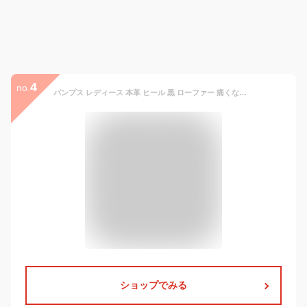
4
no.
パンプス レディース 本革 ヒール 黒 ローファー 痛くない レザー 歩きやすい 幅広 軽量 スポーツ 春 秋 走れる 冬 夏 上品 3e 4e shoes 夏靴 春靴 冬靴 ファッション 40代 30代 可愛い おしゃれ ブランド 20代 お洒落 大人 秋靴 オフィスカジュアル 軽い lis-36
ショップでみる