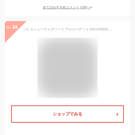
全てのおすすめコメント
(
1
件)
>
14
no.
バレエシューズ レディース アルコペディコ ARCOPEDECO 靴 黒 白 おしゃれ 外反母趾 シニア 女性 ローヒール ぺたんこ 大人 可愛い 軽い 軽量 シューズ 歩きやすい 疲れない ワッフル バレリーナ WAFFLE BALLERINA 送料無料 健康 プレゼント ギフト
ショップでみる