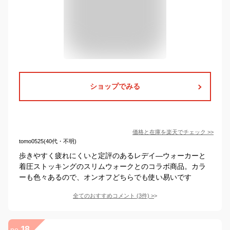
ショップでみる
価格と在庫を
楽天
でチェック
>>
tomo0525(40代・不明)
歩きやすく疲れにくいと定評のあるレデイ―ウォーカーと
着圧ストッキングのスリムウォークとのコラボ商品。カラ
ーも色々あるので、オンオフどちらでも使い易いです
全てのおすすめコメント
(
3
件)
>
18
no.