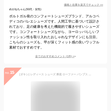
価格と在庫を
楽天
でチェック
>>
めがねちゃん(50代・女性)
ポルトガル発のコンフォートシューズブランド、アルコペ
ディコのバレエシューズです。人間工学に基づいて設計さ
れており、足の健康を考えた機能的で履きやすいシューズ
です。コンフォートシューズながら、ヨーロッパらしいフ
ァッション性を取り入れたおしゃれなデザインにも注目。
こちらのシューズも、甲が深くフィット感の良いワッフル
素材でおすすめです。
全てのおすすめコメント
(
1
件)
>
15
no.
[ダキシ] レディース シューズ 厚底 ローファー パンプス ローヒール おしゃれ かわいい 黒 ブラック 美脚 ベージュ ラウンドトゥ シンプル モカシン ローファー やわらか フォーマル レディース 厚底パンプス 23.5cm スリッポン 痛くない