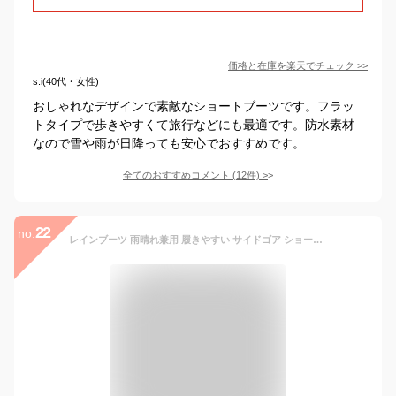
価格と在庫を
楽天
でチェック
>>
s.i(40代・女性)
おしゃれなデザインで素敵なショートブーツです。フラッ
トタイプで歩きやすくて旅行などにも最適です。防水素材
なので雪や雨が日降っても安心でおすすめです。
全てのおすすめコメント
(
12
件)
>
22
no.
レインブーツ 雨晴れ兼用 履きやすい サイドゴア ショート 歩きやすい レディース 防水 快適 ブラック ブラウン 22.0 25.5 ショートブーツ アウトドア ゴム レジャー 通勤