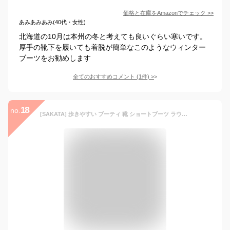
価格と在庫を
Amazon
でチェック
>>
あみあみあみ(40代・女性)
北海道の10月は本州の冬と考えても良いぐらい寒いです。
厚手の靴下を履いても着脱が簡単なこのようなウィンター
ブーツをお勧めします
全てのおすすめコメント
(
1
件)
>
18
no.
[SAKATA] 歩きやすい ブーティ 靴 ショートブーツ ラウンドトゥ black 25.5cm