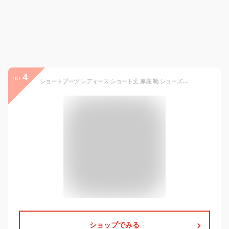
4
no.
ショートブーツ レディース ショート丈 厚底 靴 シューズ 裏起毛 秋冬 美脚 アウトドア 暖かい 防寒 あったかい ファッション カジュアル 滑り止め モコモコ フワフワ おしゃれ 疲れない靴 歩きやすい
ショップでみる