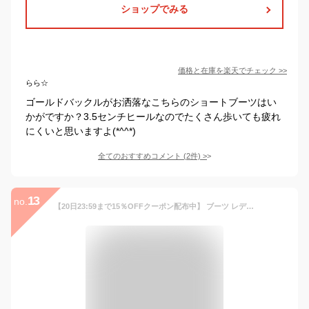
ショップでみる
価格と在庫を
楽天
でチェック
>>
らら☆
ゴールドバックルがお洒落なこちらのショートブーツはい
かがですか？3.5センチヒールなのでたくさん歩いても疲れ
にくいと思いますよ(*^^*)
全てのおすすめコメント
(
2
件)
>
13
no.
【20日23:59まで15％OFFクーポン配布中】 ブーツ レディース ヒール ポインテッドトゥ ストレートヒール ショートブーツ ブラック 黒 白 アイボリー ブラウン 茶色 靴 ショート 防寒 歩きやすい 靴