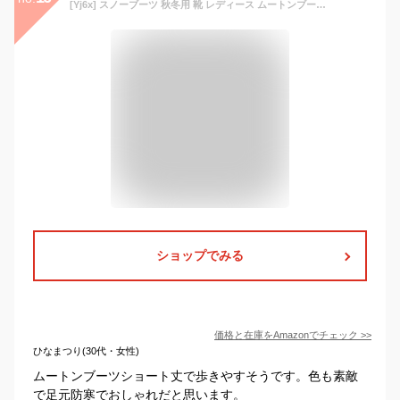
[Yj6x] スノーブーツ 秋冬用 靴 レディース ムートンブーツ ショートブーツ 防水 防滑 ボア付き レッド ボリューム感 ファー サイドジッパー 厚底 ローヒール ふわふわ 暖かい 防寒 スエード 22.5cm 可愛い 雪の日 アウトドア お出かけ ミドルブーツ
ショップでみる
価格と在庫を
Amazon
でチェック
>>
ひなまつり(30代・女性)
ムートンブーツショート丈で歩きやすそうです。色も素敵
で足元防寒でおしゃれだと思います。