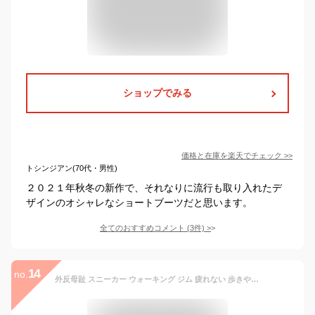
ショップでみる
価格と在庫を
楽天
でチェック
>>
トシンジアン(70代・男性)
２０２１年秋冬の新作で、それなりに流行も取り入れたデ
ザインのオシャレなショートブーツだと思います。
全てのおすすめコメント
(
3
件)
>
14
no.
外反母趾 スニーカー ウォーキング ジム 疲れない 歩きやすい コンフォート 4E ストレッチ 幅広 ワイド シューズ レディース ナース シューズ サンダル オフィス ジョギング [勝野式 軽やかウォーカー]