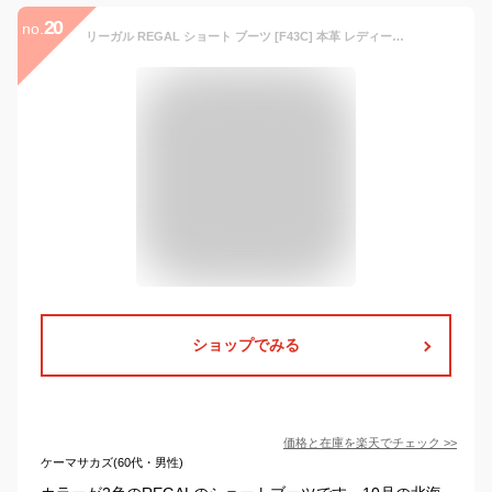
20
no.
リーガル REGAL ショート ブーツ [F43C] 本革 レディース ショート ブーツ スエード+レザー ボア付き【NHNH-13htc】【40of】● 【16FBoff】【RE】
ショップでみる
価格と在庫を
楽天
でチェック
>>
ケーマサカズ(60代・男性)