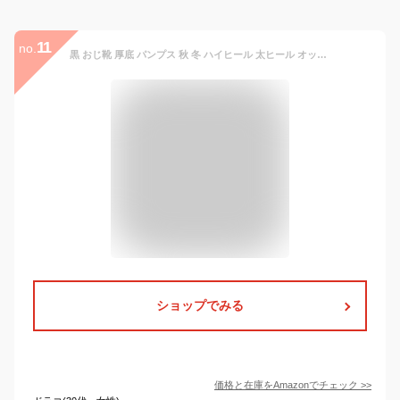
11
no.
黒 おじ靴 厚底 パンプス 秋 冬 ハイヒール 太ヒール オックスフォードシューズ レディース 通学 通勤 レースアップシューズ ぺたんこ カレッジ風 オックスフォード 黒/ブラック 歩きやすい 履きやすい カジュアルシューズ 美脚 厚底靴 26.0cm
ショップでみる
価格と在庫を
Amazon
でチェック
>>