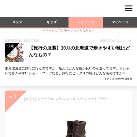
メンズ
キッズ
レディース
マイページ
本ページはプロモーションを含みます
最終更新日：2026/03/01
10000
View
31
コメント
決定
【旅行の服装】10月の北海道で歩きやすい靴はど
んなもの？
来月北海道に旅行に行くのですが、足元はどんな靴が良いのか迷ってます。オシャ
レで歩きやすいショートブーツなど、旅行にピッタリの靴はどんなものですか？
キテミヨ-kitemiyo-編集部
1
no.
[セスト] ローヒール スリム ストレッチ ショートブーツ レディース LL ダークブラウン DWB67000-DBR-LL