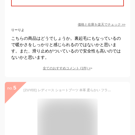
価格と在庫を
楽天
でチェック
>>
りーりよ
こちらの商品はどうでしょうか。裏起毛にもなっているの
で暖かさをしっかりと感じられるのではないかと思いま
す。また、滑り止めがついているので安全性も高いのでは
ないかと思います。
全てのおすすめコメント
(
1
件)
>
5
no.
[ZUYEE] レディース ショートブーツ 本革 柔らかい フラット サイドジップ カジュアル 歩きやすい ブラック 23.5cm