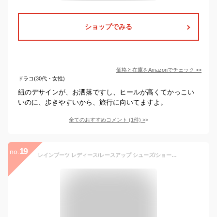
ショップでみる
価格と在庫を
Amazon
でチェック
>>
ドラコ(30代・女性)
紐のデサインが、お洒落ですし、ヒールが高くてかっこい
いのに、歩きやすいから、旅行に向いてますよ。
全てのおすすめコメント
(
1
件)
>
19
no.
レインブーツ レディース/レースアップ シューズ/ショートブーツ/レインシューズ/梅雨 ラバーシューズ/防水ブーツ/きれいめ お洒落 人気