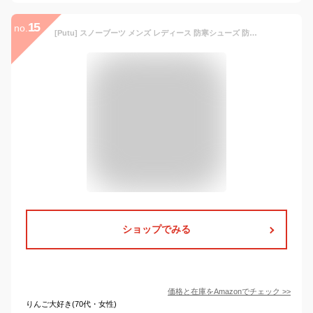
15
no.
[Putu] スノーブーツ メンズ レディース 防寒シューズ 防水 超軽量 滑り止め スノーシューズ 24.0
ショップでみる
価格と在庫を
Amazon
でチェック
>>
りんご大好き(70代・女性)