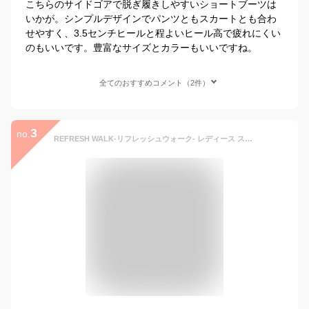
こちらのサイドゴアで脱ぎ履きしやすいショートブーツは
いかが。シンプルデザインでパンツともスカートとも合わ
せやすく、3.5センチヒールと程よいヒール高で疲れにくい
のもいいです。豊富なサイズとカラーもいいですね。
全てのおすすめコメント（2件）
3
no.
REFRESH WALK-リフレッシュウォーク- レディース ストレッチブーツ ショートブーツ ファー ウェーブソール スクエアトゥ コンフォート 3E 幅広設計 軽量 防水 ウエッジソール ウェーブソール 痛くない 外反母趾 おしゃれ 屈曲性 歩きやすい プレゼント ギフト おしゃれ