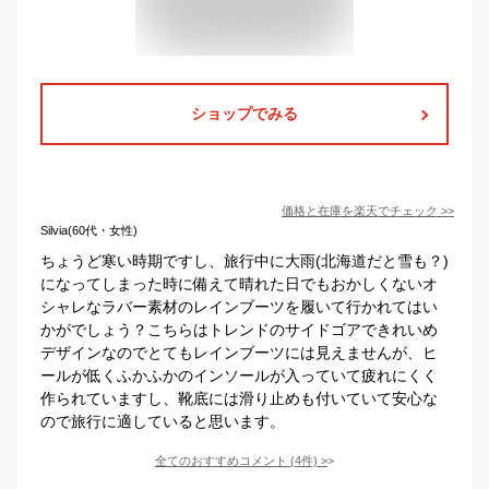
ショップでみる
価格と在庫を
楽天
でチェック
>>
Silvia(60代・女性)
ちょうど寒い時期ですし、旅行中に大雨(北海道だと雪も？)
になってしまった時に備えて晴れた日でもおかしくないオ
シャレなラバー素材のレインブーツを履いて行かれてはい
かがでしょう？こちらはトレンドのサイドゴアできれいめ
デザインなのでとてもレインブーツには見えませんが、ヒ
ールが低くふかふかのインソールが入っていて疲れにくく
作られていますし、靴底には滑り止めも付いていて安心な
ので旅行に適していると思います。
全てのおすすめコメント
(
4
件)
>