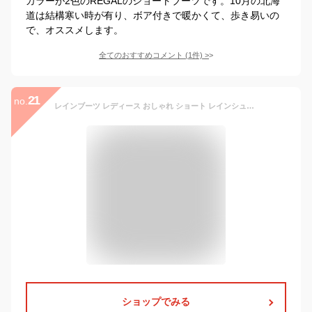
カラーが2色のREGALのショートブーツです。10月の北海
道は結構寒い時が有り、ボア付きで暖かくて、歩き易いの
で、オススメします。
全てのおすすめコメント
(
1
件)
>
21
no.
レインブーツ レディース おしゃれ ショート レインシューズ レディース 軽い ショートブーツ 春 ブーツ レディース 歩きやすい 長靴 雨靴 防滑 靴 防水 ぺたんこ くしゅくしゅ 黒 ブラウン ベージュ 3678
ショップでみる