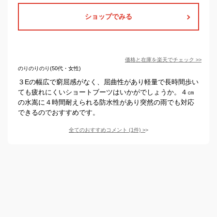
ショップでみる
価格と在庫を
楽天
でチェック
>>
のりのりのり(50代・女性)
３Eの幅広で窮屈感がなく、屈曲性があり軽量で長時間歩い
ても疲れにくいショートブーツはいかがでしょうか。４㎝
の水嵩に４時間耐えられる防水性があり突然の雨でも対応
できるのでおすすめです。
全てのおすすめコメント
(
1
件)
>