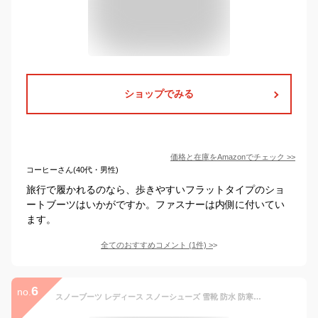
ショップでみる
価格と在庫を
Amazon
でチェック
>>
コーヒーさん(40代・男性)
旅行で履かれるのなら、歩きやすいフラットタイプのショ
ートブーツはいかがですか。ファスナーは内側に付いてい
ます。
全てのおすすめコメント
(
1
件)
>
6
no.
スノーブーツ レディース スノーシューズ 雪靴 防水 防寒 防滑 ウィンターブーツ 暖かい アウトドアシューズ 冬用 ショートブーツ 雪用ブーツ ハイカット シューズ 冬靴 防寒 保温 防滑 暖かく保つ アウトドア