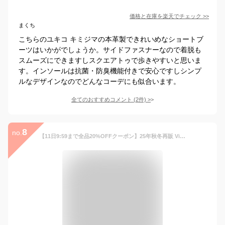
価格と在庫を
楽天
でチェック
>>
まくち
こちらのユキコ キミジマの本革製できれいめなショートブ
ーツはいかがでしょうか。サイドファスナーなので着脱も
スムーズにできますしスクエアトゥで歩きやすいと思いま
す。インソールは抗菌・防臭機能付きで安心ですしシンプ
ルなデザインなのでどんなコーデにも似合います。
全てのおすすめコメント
(
2
件)
>
8
no.
【11日9:59まで全品20%OFFクーポン】25年秋冬再販 Vivian ブーツ レディース ショートブーツ サイドゴア ローヒール ぺたんこ フラット 痛くない 歩きやすい 軽量 ヒール 秋冬 大きいサイズ スエード ブラック 黒 サイドゴアブーツ V0060AW