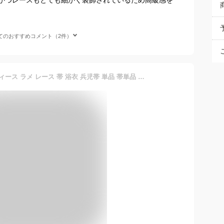
てのおすすめコメント（2件）
【ガイドブック付き】 レディース ラメ レース 帯 浴衣 兵児帯 単品 帯単品 飾り兵児帯 モノトーン くすみカラー パステルカラー ゆかた しわ兵児帯 大人可愛い お洒落 おしゃれ 華やか お祭り 花火大会 ホワイト ピンク ブラック 水色 アイボリー ネイビー グレー