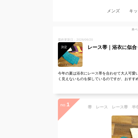
メンズ
キッ
本ペ
最終更新日：2026/06/20
レース帯｜浴衣に似合
決定
今年の夏は浴衣にレース帯を合わせて大人可愛
く見えないものを探しているのですが、おすす
1
no.