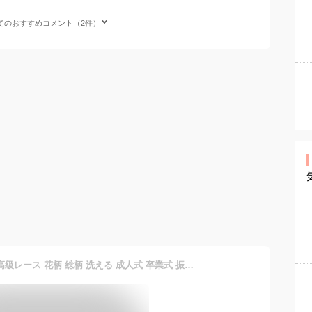
てのおすすめコメント（2件）
[TOuWA] レース帯揚 帯揚 高級レース 花柄 総柄 洗える 成人式 卒業式 振袖 浴衣 通年用 (黒)