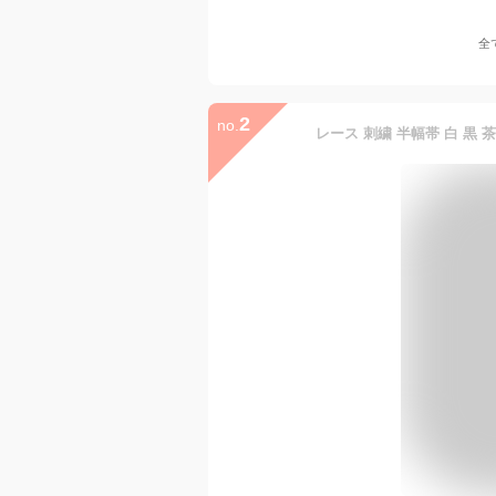
全
2
no.