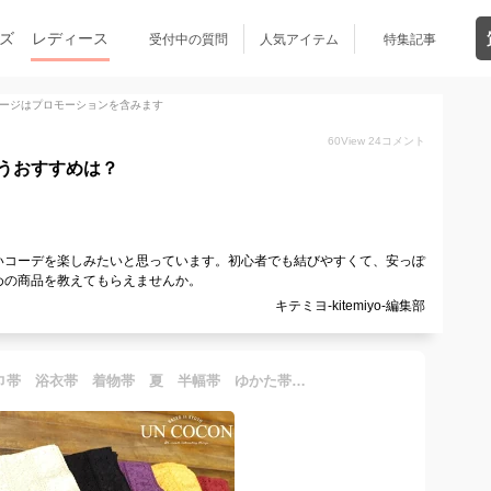
ズ
レディース
受付中の質問
人気アイテム
特集記事
ージはプロモーションを含みます
60
View
24
コメント
うおすすめは？
いコーデを楽しみたいと思っています。初心者でも結びやすくて、安っぽ
めの商品を教えてもらえませんか。
キテミヨ-kitemiyo-編集部
帯 レース レース帯 半巾帯 浴衣帯 着物帯 夏 半幅帯 ゆかた帯 細帯 個性派 大正ロマン お洒落着 マスタード 生成り 涼し気