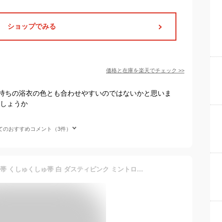
ショップでみる
価格と在庫を
楽天
でチェック
>>
持ちの浴衣の色とも合わせやすいのではないかと思いま
でしょうか
てのおすすめコメント（3件）
[兵児帯] ゆかた レース 兵児帯 くしゅくしゅ帯 白 ダスティピンク ミントローズゴールド 帯 刺繍 レース帯 浴衣 着物 振袖 お洒落 小物 レトロ モダン 和装 和服 大正ロマン 花火 お祭り 大人 レディース 簡単 低身長 高身長 中学生 高校生 大学生