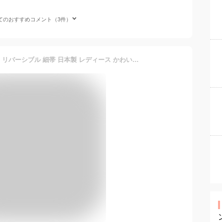
てのおすすめコメント（3件）
レース 刺繍 半幅帯 白 黒 茶 リバーシブル 細帯 日本製 レディース かわいい おしゃれ レース生地 半幅帯 おび 半幅 両面 着物 きもの レース着物 レース半幅帯 浴衣 レース帯 和服 簡単着物 普段着 レトロ カジュアル 大正ロマン お手入れ簡単