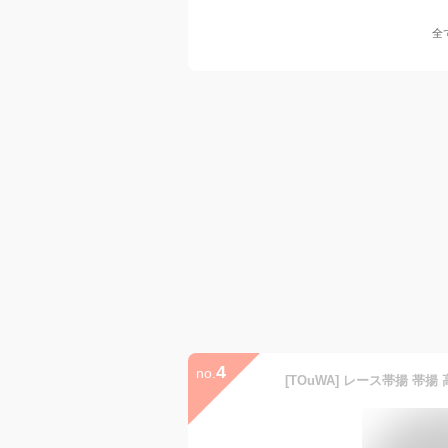
全
4
no.