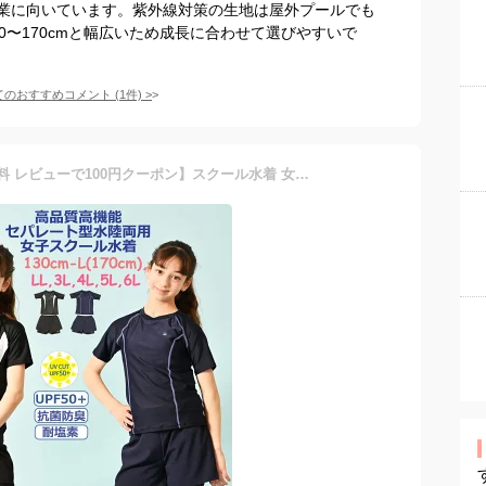
業に向いています。紫外線対策の生地は屋外プールでも
0〜170cmと幅広いため成長に合わせて選びやすいで
てのおすすめコメント
(
1
件)
>
【期間限定P3倍】【送料無料 レビューで100円クーポン】スクール水着 女の子 パンツタイプ 女子 老舗ブランド 高品質 高機能 セパレート型 水陸両用 ジュニア 130cm 140cm 150cm 160cm 170cm 小学生 小学校 中学生 中学校 高校生 大人 UVカット濃紺 sch1 sch2