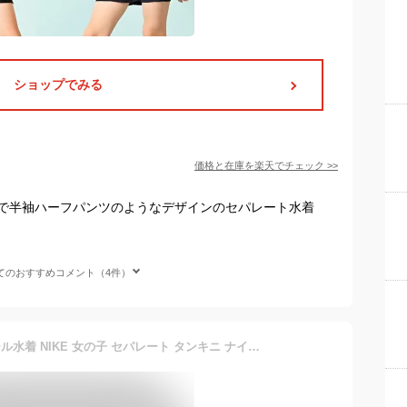
ショップでみる
価格と在庫を
楽天
でチェック
>>
で半袖ハーフパンツのようなデザインのセパレート水着
てのおすすめコメント（4件）
【300円クーポン有】スクール水着 NIKE 女の子 セパレート タンキニ ナイキ 小学生 子供 水着 中学生 ジュニア はっ水 水泳 スイムウェア スイミング 小学校 入学準備 120cm 130cm 140cm 150cm 160cm 170cm 撥水 高校生 1981903 おしゃれ【RCP】