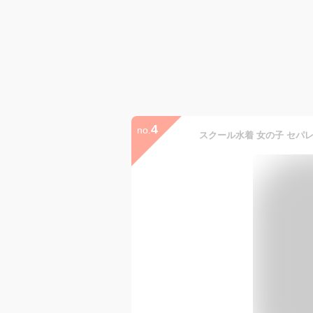
4
no.