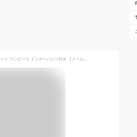
スクール水着 女の子 セパレート ワンピース インナーパンツ付き 【メール便送料無料】スカート フリル UVカット UPF50+ 女子 キッズ 幼稚園 小学生 中学生 子供 スイミング スクール 水着 日焼け止め sksa