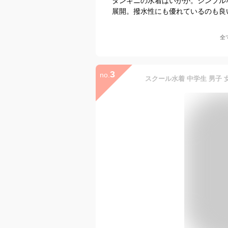
タンキニの水着はいかが。シンプル
展開。撥水性にも優れているのも良
全
3
no.