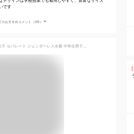
なデザインは学校授業でも着用しやすく、豊富なサイズ
いです
てのおすすめコメント（3件）
スクール水着 中学生 男子 女子 セパレート ジェンダーレス水着 中学生男子スクール水着 高校生 紺 黒 セパレート 水着 ラッシュガード 男の子 女の子 上下 サーフパンツ 150 155 160 165 170 175 180 フットマーク 132350 132352