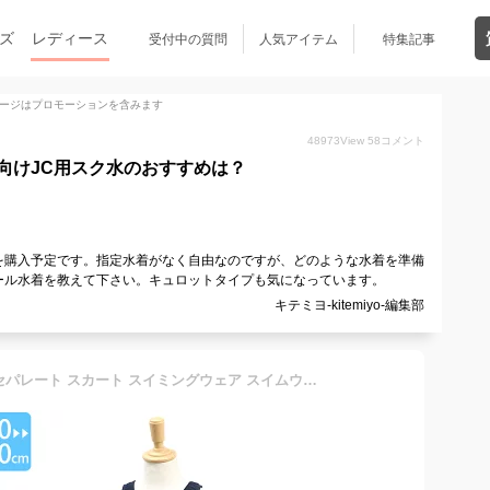
ズ
レディース
受付中の質問
人気アイテム
特集記事
ージはプロモーションを含みます
48973
View
58
コメント
向けJC用スク水のおすすめは？
を購入予定です。指定水着がなく自由なのですが、どのような水着を準備
ール水着を教えて下さい。キュロットタイプも気になっています。
キテミヨ-kitemiyo-編集部
スクール水着 水着 女の子 セパレート スカート スイミングウェア スイムウェア プール 小学生 中学生 園児 女子 女児 キッズ ジュニア スパッツ 裏地 UPF50+ 紫外線対策 ネイビー 紺 110 120 130 140 150 160 170 cm SCH-SWIM5757 ゆうパケット対応