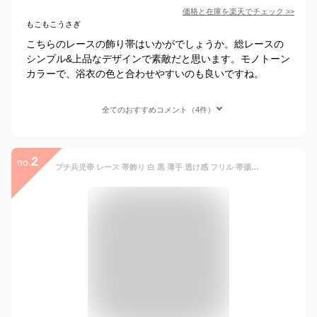
価格と在庫を
楽天
でチェック
>>
もこもこうさぎ
こちらのレースの飾り帯はいかがでしょうか。総レースの
シンプル&上品なデザインで素敵だと思います。モノトーン
カラーで、浴衣の色と合わせやすいのも良いですね。
全てのおすすめコメント（4件）
2
no.
プチ兵児帯 レース 帯飾り 白 黒 薄手 透け感 フリル 帯揚げ 浴衣 着物 かわいい エレガント フェミニン 和装小物 モダン へこ帯 飾り帯 しごき帯