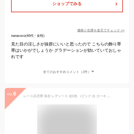
ショップでみる
価格と在庫を
楽天
でチェック
>>
nanacoco(40代・女性)
見た目の涼しさが抜群にいいと思ったので こちらの飾り帯
帯はいかがでしょうか グラデーションが効いていておしゃ
れです
全てのおすすめコメント（2件）
6
no.
レース兵児帯 浴衣 レディース 全5色 （ピンク 白 カーキ 茶色 ベージュ）アレンジ ジャガード ふんわり 可愛い プチへこ 帯飾り 帯締め 帯留め 小物