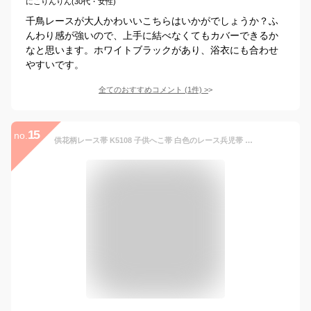
にこりんりん(30代・女性)
千鳥レースが大人かわいいこちらはいかがでしょうか？ふ
んわり感が強いので、上手に結べなくてもカバーできるか
なと思います。ホワイトブラックがあり、浴衣にも合わせ
やすいです。
全てのおすすめコメント
(
1
件)
>
15
no.
供花柄レース帯 K5108 子供へこ帯 白色のレース兵児帯 単品 レディース飾り帯 単品へこ帯