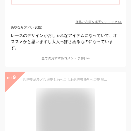
価格と在庫を
楽天
でチェック
>>
あやなみ(20代・女性)
レースのデザインがおしゃれなアイテムになっていて、オ
ススメかと思いますし大人っぽさあるものになっていま
す。
全てのおすすめコメント
(
1
件)
>
9
no.
兵児帯 総ラメ兵児帯 しわへこ しわ兵児帯 5色 へこ帯 浴衣帯 レディース しわふわ 簡単帯 レディース 大人 ガールズ おしゃれ かわいい しわ加工 20色 20代 30代 40代 プチヘコ 可愛い 花火大会