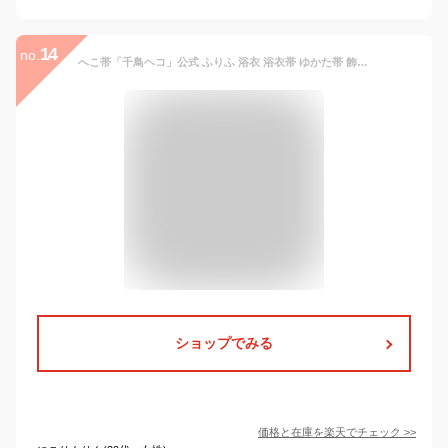
14
no.
へこ帯「千鳥ヘコ」公式 ふりふ 浴衣 浴衣帯 ゆかた帯 飾りおび 兵児帯 日本製 国産 千鳥 ちどり 千鳥格子 レース オーガンジー 涼しげ ポップ レトロ モダン かわいい お洒落 華やか 和服 和装 ギフト プレゼント 実用的 50代 40代 30代 20代
ショップでみる
価格と在庫を
楽天
でチェック
>>