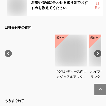
浴衣や着物に合わせる飾り帯でおす
21
すめを教えてください
回答
回答受付中の質問
受付中
受付中
40代レディース向け
ハイブラ
カジュアルアウター
リングで
のおすすめを教えて
は？人気
ください
び方を教
い
もうすぐ終了