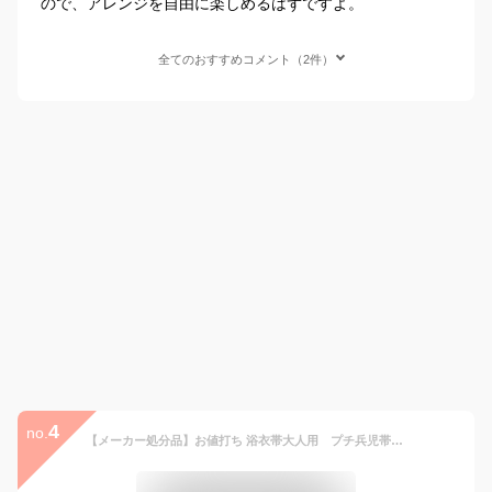
ので、アレンジを自由に楽しめるはずですよ。
全てのおすすめコメント（2件）
4
no.
【メーカー処分品】お値打ち 浴衣帯大人用 プチ兵児帯 ・ 帯飾りジュニア ・ 子供用 レース 兵児帯ゆかた用 飾り帯 水玉※兵児帯のみの販売です（ゆかた・半幅帯などは付きません）使い方は自由自在！胴に巻いて リボン結び だけでOK!!