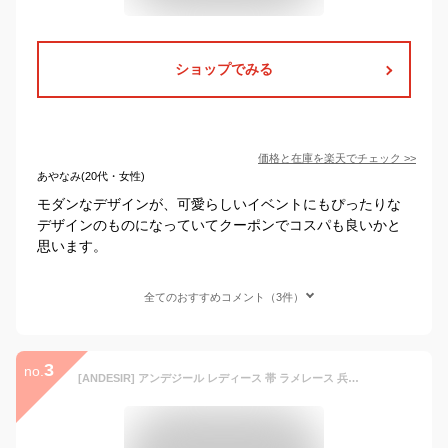
ショップでみる
価格と在庫を
楽天
でチェック
>>
あやなみ(20代・女性)
モダンなデザインが、可愛らしいイベントにもぴったりな
デザインのものになっていてクーポンでコスパも良いかと
思います。
全てのおすすめコメント（3件）
3
no.
[ANDESIR] アンデジール レディース 帯 ラメレース 兵児帯 単品 浴衣 へこ帯 飾り帯 オフホワイト 白 紺 ネイビーライト ピンク ベビーピンク 紫 パープル グレー (ネイビー, FreeSize)