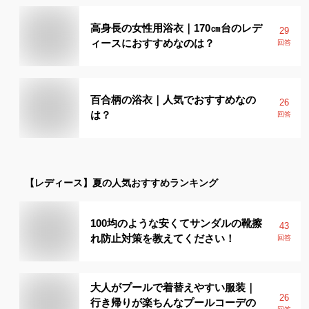
高身長の女性用浴衣｜170㎝台のレデ
29
ィースにおすすめなのは？
回答
百合柄の浴衣｜人気でおすすめなの
26
は？
回答
【レディース】
夏
の人気おすすめランキング
100均のような安くてサンダルの靴擦
43
れ防止対策を教えてください！
回答
大人がプールで着替えやすい服装｜
26
行き帰りが楽ちんなプールコーデの