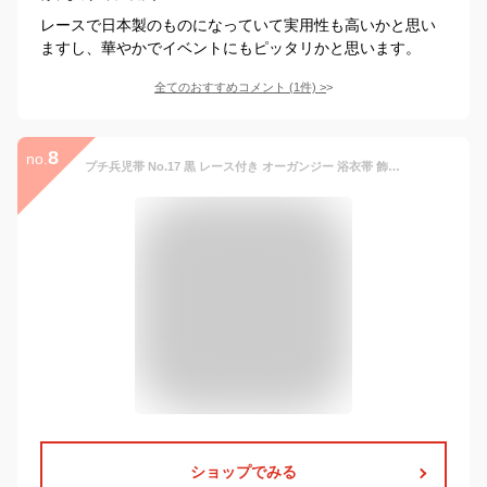
レースで日本製のものになっていて実用性も高いかと思い
ますし、華やかでイベントにもピッタリかと思います。
全てのおすすめコメント
(
1
件)
>
8
no.
プチ兵児帯 No.17 黒 レース付き オーガンジー 浴衣帯 飾り帯 女の子 女性 キッズ ガールズ レディース 大人 ミニ兵児帯 プチへこ 在庫処分品 【pos】
ショップでみる