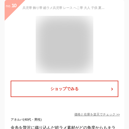
10
no.
兵児帯 飾り帯 総ラメ兵児帯 レース へこ帯 大人 子供 夏用 400cm 全5色 へこおび 浴衣 帯 キラキラ 今風 夏祭り 夕涼み 花火大会 おしゃれ レディース 女性 女の子
ショップでみる
価格と在庫を
楽天
でチェック
>>
アネルバ(40代・男性)
金糸を贅沢に織り込んだ総ラメ素材がどの角度からもキラ