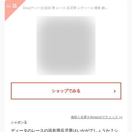
11
no.
Dita(ディータ)浴衣 帯 レース 兵児帯 レディース 簡単 飾り 大人 帯留め 帯締め 帯揚げ(Moca(モカ),FREE(フリーサイズ))
ショップでみる
価格と在庫を
Amazon
でチェック
>>
シャボン玉
ディータのレースの浴衣用兵児帯はいかがでしょうか？シ