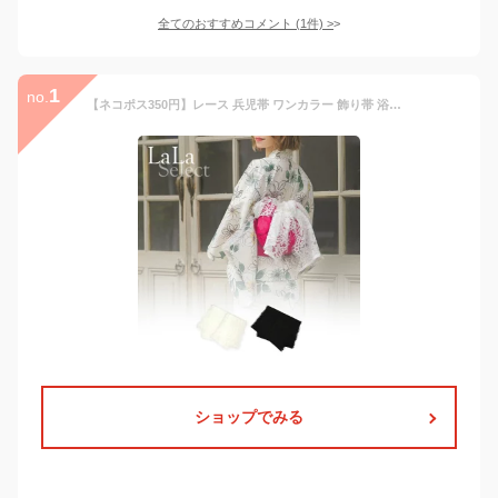
全てのおすすめコメント
(
1
件)
>
1
no.
【ネコポス350円】レース 兵児帯 ワンカラー 飾り帯 浴衣 ゆかた 着物 振袖 レディース 大人 上品 きれいめ 可愛い 浴衣小物 小物 低身長 高身長 白 ワンポイント お洒落 おしゃれ アクセント 黒 白 ホワイト ブラック 花火 祭り 高校生 10代 20代 ギャル 安い 韓国 レトロ
ショップでみる