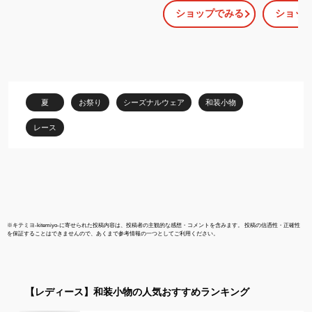
り帯 浴衣 ゆかた 着物 振
リル 帯揚げ 
ショップでみる
ショッ
袖 レディース 大人 上品
わいい エレ
きれいめ 可愛い 浴衣小
ミニン 和装
物 小物 低身長 高身長 白
へこ帯 飾り
ワンポイント お洒落 お
しゃれ アクセント 黒 白
ホワイト ブラック 花火
祭り 高校生 10代 20代
夏
お祭り
シーズナルウェア
和装小物
ギャル 安い 韓国 レトロ
レース
※
キテミヨ-kitemiyo-
に寄せられた投稿内容は、投稿者の主観的な感想・コメントを含みます。 投稿の信憑性・正確性
を保証することはできませんので、あくまで参考情報の一つとしてご利用ください。
【レディース】
和装小物
の人気おすすめランキング