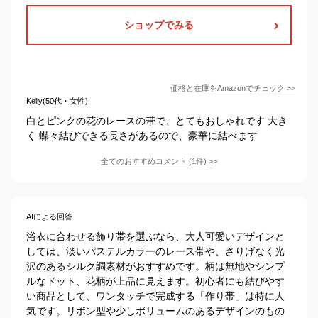
ショップでみる
価格と在庫を
Amazon
でチェック
>>
Kelly(50代・女性)
白とピンクの花のレースの帯で、とてもおしゃれです 大き
く 蝶々結びできる長さがあるので、豪華に結べます
全てのおすすめコメント
(
1
件)
>
AIによる回答
浴衣に合わせる飾り帯を選ぶなら、大人可愛いデザインと
しては、淡いパステルカラーのレース帯や、さりげなく光
沢のあるシルク調素材がおすすめです。柄は無地やシンプ
ルなドット、花柄が上品に見えます。初心者にも結びやす
い商品として、ワンタッチで完成する「作り帯」は特に人
気です。リボン型や少しボリュームのあるデザインのもの