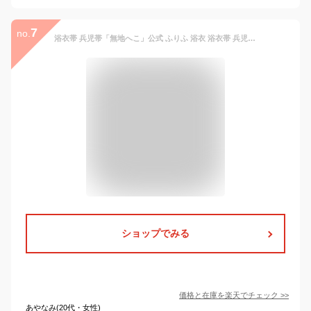
7
no.
浴衣帯 兵児帯「無地へこ」公式 ふりふ 浴衣 浴衣帯 兵児帯 へこ帯 飾り帯 日本製 ゆかた レース 白 ポップ レトロ モダン かわいい お洒落 華やか 和服 和装 ヘコ ギフト プレゼント 実用的
ショップでみる
価格と在庫を
楽天
でチェック
>>
あやなみ(20代・女性)