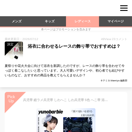
メンズ
キッズ
レディース
マイページ
本ページはプロモーションを含みます
最終更新日：2026/07/12
49
View
23
コメント
決定
浴衣に合わせるレースの飾り帯でおすすめは？
夏祭りや花火大会に向けて浴衣を新調したのですが、レースの飾り帯を合わせて今
っぽく着こなしたいと思っています。大人可愛いデザインや、初心者でも結びやす
いものなど、おすすめの商品を教えてもらえませんか？
キテミヨ-kitemiyo-編集部
Pick
兵児帯 総ラメ兵児帯 しわへこ しわ兵児帯 5色 へこ帯 浴衣帯 レディース しわふわ 簡単帯 レディース 大人 ガールズ おしゃれ かわいい しわ加工 20色 20代 30代 40代 プチヘコ 可愛い 花火大会
Up