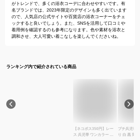
がトレンドで、多くの浴衣コーデに合わせやすいです。有
名ブランドでは、2023年限定のデザインも多く出ています
ので、人気店の公式サイトや百貨店の浴衣コーナーをチェ
ックすると良いでしょう。また、SNSを活用して口コミや
着用例を確認するのも参考になります。色や素材を浴衣と
調和させ、大人可愛い着こなしを楽しんでくださいね。
ランキング内で紹介されている商品
【ネコポス350円】レー
プチ兵児帯 
ス 兵児帯 ワンカラー 飾
り 白 黒 薄手