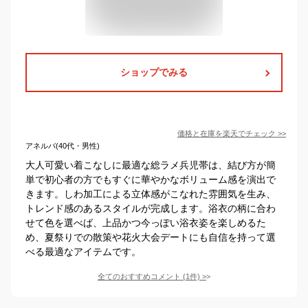
ショップでみる
価格と在庫を
楽天
でチェック
>>
アネルバ(40代・男性)
大人可愛い着こなしに最適な総ラメ兵児帯は、結び方が簡
単で初心者の方でもすぐに華やかなボリューム感を演出で
きます。しわ加工による立体感がこなれた雰囲気を生み、
トレンド感のあるスタイルが完成します。浴衣の柄に合わ
せて色を選べば、上品かつ今っぽい浴衣姿を楽しめるた
め、夏祭りでの散策や花火大会デートにも自信を持って選
べる最適なアイテムです。
全てのおすすめコメント
(
1
件)
>