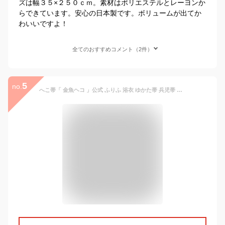
ズは幅３５×２５０ｃｍ。素材はポリエステルとレーヨンか
らできています。安心の日本製です。ボリュームが出てか
わいいですよ！
全てのおすすめコメント（2件）
5
no.
へこ帯「 金魚ヘコ 」公式 ふりふ 浴衣 ゆかた帯 兵児帯 へこ帯 飾り帯 グラデーション 金魚 涼しげ 涼しい 赤 紫 青 かわいい レトロ モダん ふんわり 大人 へこ 金魚の尾 ギフト プレゼント 帯飾り ボリューム ふわふわ レース エアリー 涼しい 浴衣用 春着物