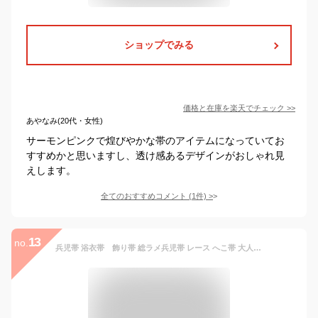
ショップでみる
価格と在庫を
楽天
でチェック
>>
あやなみ(20代・女性)
サーモンピンクで煌びやかな帯のアイテムになっていてお
すすめかと思いますし、透け感あるデザインがおしゃれ見
えします。
全てのおすすめコメント
(
1
件)
>
13
no.
兵児帯 浴衣帯 飾り帯 総ラメ兵児帯 レース へこ帯 大人 子供 夏用 400cm 全5色 へこおび 浴衣 帯 キラキラ 今風 夏祭り 夕涼み 花火大会 おしゃれ レディース 女性 女の子