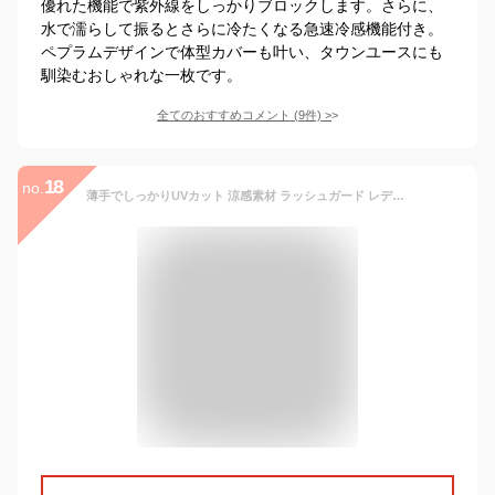
優れた機能で紫外線をしっかりブロックします。さらに、
水で濡らして振るとさらに冷たくなる急速冷感機能付き。
ペプラムデザインで体型カバーも叶い、タウンユースにも
馴染むおしゃれな一枚です。
全てのおすすめコメント
(
9
件)
>
18
no.
薄手でしっかりUVカット 涼感素材 ラッシュガード レディース フードなし 【土日祝も出荷】≪365日品質保証≫ 全色UVカット率98.9％↑ UVカット uvパーカー 水着 体型カバー 長袖 メンズ キッズ サーフパンツ トレンカ マリンシューズ サファリハット スクール水着 リンネ