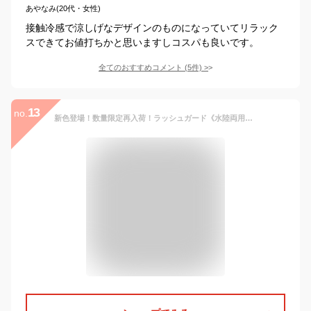
あやなみ(20代・女性)
接触冷感で涼しげなデザインのものになっていてリラック
スできてお値打ちかと思いますしコスパも良いです。
全てのおすすめコメント
(
5
件)
>
13
no.
新色登場！数量限定再入荷！ラッシュガード《水陸両用フリルラッシュガード》上下セット おしゃれ UVカット UPF50+ 接触冷感 冷感 日焼け防止 水着 レディース 長袖 トップス フード付き パンツ 速乾 ママ 水着 カバー【tu-hacci】