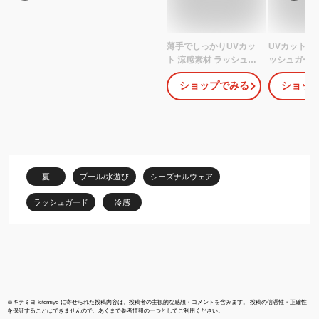
薄手でしっかりUVカッ
UVカット率 
ト 涼感素材 ラッシュガ
ッシュガード
ード レディース パーカ
ス トップス 
ショップでみる
ショッ
ー フードジップ パーカ
バー ラッシ
ー【土日祝も出荷】
UPF50+ 接
≪365日品質保証≫ 全
冷感 羽織 ペ
色UVカット率98.9％↑
ル ジップア
UVカット uv 水着 体型
洋服見え フ
カバー 長袖 メンズ キッ
グランスリー
ズ の サーフパンツ トレ
付き 袖口ゴム
夏
プール/水遊び
シーズナルウェア
ンカ マリンシューズ サ
海 ママ
ファリハット リンネ
ラッシュガード
冷感
※
キテミヨ-kitemiyo-
に寄せられた投稿内容は、投稿者の主観的な感想・コメントを含みます。 投稿の信憑性・正確性
を保証することはできませんので、あくまで参考情報の一つとしてご利用ください。