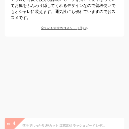
てお尻をふんわり隠してくれるデザインなので普段使いで
もオシャレに装えます。通気性にも優れていますのでおス
スメです。
全てのおすすめコメント
(
1
件)
>
4
no.
薄手でしっかりUVカット 涼感素材 ラッシュガード レディース 3点セット 【土日祝も出荷】≪365日品質保証≫ 全色UVカット率99.5％↑ UVカット uvパーカー 水着 ラッシュガード セット 体型カバー 長袖 メンズ キッズ の サーフパンツ や トレンカ マリンシューズ リンネ