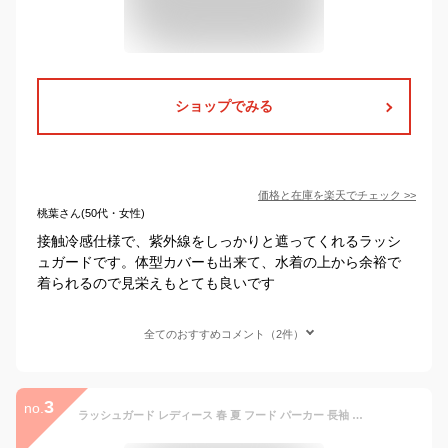
ショップでみる
価格と在庫を
楽天
でチェック
>>
桃葉さん(50代・女性)
接触冷感仕様で、紫外線をしっかりと遮ってくれるラッシ
ュガードです。体型カバーも出来て、水着の上から余裕で
着られるので見栄えもとても良いです
全てのおすすめコメント（2件）
3
no.
ラッシュガード レディース 春 夏 フード パーカー 長袖 UVカット 紫外線対策 体型カバー フリル ガーリー ポケット付き 軽アウター 撥水 日焼け防止 涼しい ジップアップ シンプル 無地 プール ゆったり お洒落 普段着 トレンド アウトドア 散歩 カジュアル 海