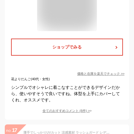
ショップでみる
価格と在庫を
楽天
でチェック
>>
花よりだんご(40代・女性)
シンプルでオシャレに着こなすことができるデザインだか
ら、使いやすそうで良いですね。体型を上手にカバーして
くれ、オススメです。
全てのおすすめコメント
(
6
件)
>
17
no.
薄手でしっかりUVカット 涼感素材 ラッシュガード レディース ロング 【土日祝も出荷】≪365日品質保証≫ 全色UVカット率98.9％↑ UVカット uvパーカー 水着 体型カバー 長袖 メンズ キッズ の サーフパンツ や トレンカ マリンシューズ サファリハット リンネ