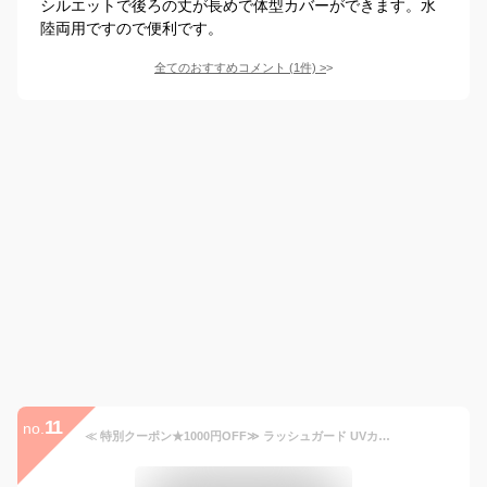
シルエットで後ろの丈が長めで体型カバーができます。水
陸両用ですので便利です。
全てのおすすめコメント
(
1
件)
>
11
no.
≪ 特別クーポン★1000円OFF≫ ラッシュガード UVカットパーカー UVカット UV対策 日焼け対策 日焼け 指穴付き [S223] レディース 20代 30代 40代 長袖 接触冷感 水陸両用 紫外線 紫外線対策 紫外線カット 吸水速乾 洗濯機OK ウォッシャブル 海【送料無料】