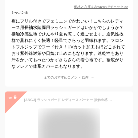
価格と在庫を
Amazon
でチェック
>>
シャボン玉
裾にフリル付きでフェミニンでかわいい！こちらのレディ
ース用長袖水陸両用ラッシュガードはいかがでしょうか？
接触冷感生地でひんやり夏も涼しく過ごせます。通気性抜
群で蒸れにくく快適！軽量でさらっと羽織れます。フロン
トフルジップでフード付き！UVカット加工もほどこされて
おり紫外線対策や日焼け止めにもなります。速乾性もあり
汗をかいてもべたつかずさらさらの着心地です。裾広がり
なフレアで体系カバーにもなります。
全てのおすすめコメント
(
1
件)
>
9
no.
[ANGJ] ラッシュガード レディース パーカー 接触冷感 UVカット 水着 体型カバー ラッシュパーカー 長袖 涼しい UPF50+360度紫外線対策 大きいサイズ 通気性 吸汗速乾 フード付き 夏 薄手 可愛い おしゃれ