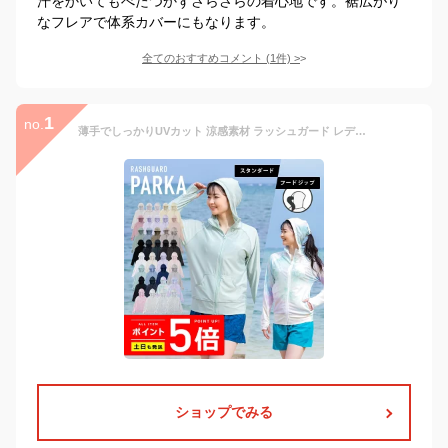
汗をかいてもべたつかずさらさらの着心地です。裾広がり
なフレアで体系カバーにもなります。
全てのおすすめコメント
(
1
件)
>
1
no.
薄手でしっかりUVカット 涼感素材 ラッシュガード レディース パーカー フードジップ パーカー【土日祝も出荷】≪365日品質保証≫ 全色UVカット率98.9％↑ UVカット uv 水着 体型カバー 長袖 メンズ キッズ の サーフパンツ トレンカ マリンシューズ サファリハット リンネ
ショップでみる