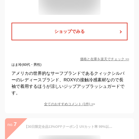
ショップでみる
価格と在庫を
楽天
でチェック
>>
はま玲(60代・男性)
アメリカの世界的なサーフブランドであるクィックシルバ
ーのレディースブランド、ROXYの接触冷感素材なので長
袖で着用するほうが涼しいジップアップラッシュガードで
す。
全てのおすすめコメント
(
1
件)
>
7
no.
【30日限定全品13%OFFクーポン】UVカット率 99%以上 ラッシュガード レディース水着体型カバー UV パーカー 接触冷感 フード付き おしゃれ 長袖 ロング丈 紫外線対策 UPF50+ 接触冷感 ひんやり 大人 かわいい ママ ゆったり オーバーサイズ 夏 黒