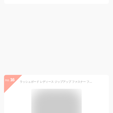
16
no.
ラッシュガード レディース ジップアップ ファスナー フードなし 長袖 水着 透けにくい UVカット UPF50+ 涼感素材 冷感 体型カバー 紫外線対策 日焼け予防 シュノーケリング 海 プール ランニング HeleiWaho ヘレイワホ 夏休み 海水浴