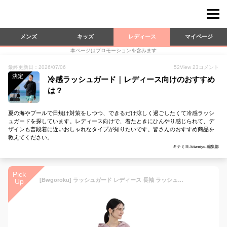
メンズ
キッズ
レディース
マイページ
本ページはプロモーションを含みます
最終更新日：2026/07/06
52
View
23
コメント
決定
冷感ラッシュガード｜レディース向けのおすすめ
は？
夏の海やプールで日焼け対策をしつつ、できるだけ涼しく過ごしたくて冷感ラッシ
ュガードを探しています。レディース向けで、着たときにひんやり感じられて、デ
ザインも普段着に近いおしゃれなタイプが知りたいです。皆さんのおすすめ商品を
教えてください。
キテミヨ-kitemiyo-編集部
Pick
[Bwgoroku] ラッシュガード レディース 長袖 ラッシュパーカー ゆったり 接触冷感 フリルラッシュガード 体型カバー UVカット アイスシルク 軽量 速乾 通気性 日焼け防止 シンプル 大きいサイズ 紫外線対策 (L, ピンク)
Up