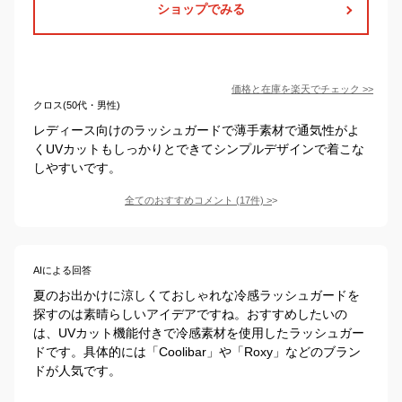
ショップでみる
価格と在庫を
楽天
でチェック
>>
クロス(50代・男性)
レディース向けのラッシュガードで薄手素材で通気性がよ
くUVカットもしっかりとできてシンプルデザインで着こな
しやすいです。
全てのおすすめコメント
(
17
件)
>
AIによる回答
夏のお出かけに涼しくておしゃれな冷感ラッシュガードを
探すのは素晴らしいアイデアですね。おすすめしたいの
は、UVカット機能付きで冷感素材を使用したラッシュガー
ドです。具体的には「Coolibar」や「Roxy」などのブラン
ドが人気です。
