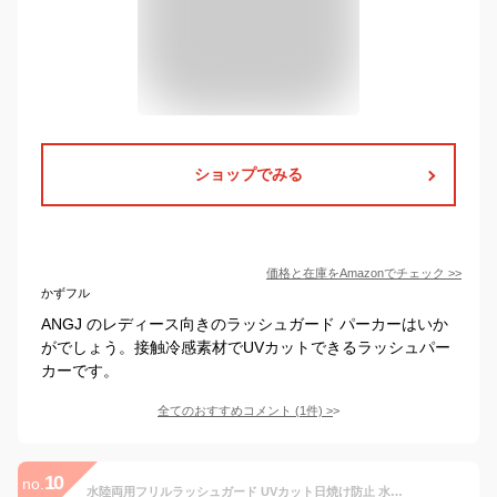
ショップでみる
価格と在庫を
Amazon
でチェック
>>
かずフル
ANGJ のレディース向きのラッシュガード パーカーはいか
がでしょう。接触冷感素材でUVカットできるラッシュパー
カーです。
全てのおすすめコメント
(
1
件)
>
10
no.
水陸両用フリルラッシュガード UVカット日焼け防止 水着 ラッシュガード レディース フード付き 長袖 トップス 速乾 ママ 水着 体型カバー フリル フレア 体型カバー UVパーカー 接触冷感