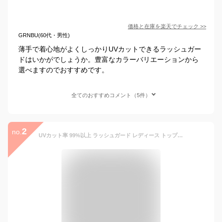
価格と在庫を
楽天
でチェック
>>
GRNBU(60代・男性)
薄手で着心地がよくしっかりUVカットできるラッシュガー
ドはいかがでしょうか。豊富なカラーバリエーションから
選べますのでおすすめです。
全てのおすすめコメント（5件）
2
no.
UVカット率 99%以上 ラッシュガード レディース トップス 長袖 体型カバー ラッシュパーカー UPF50+ 接触冷感 急速冷感 羽織 ペプラム フリル ジップアップ 前開き 洋服見え フーディー ラグランスリーブ フード付き 袖口ゴム 黒 白 夏 海 ママ