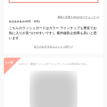
価格と在庫を
Amazon
でチェック
>>
あみあみあみ(40代・女性)
こちらのラッシュガードはカラー ラインナップも豊富でお
気に入りが見つけやすいですし 紫外線防止効果も高いと思
います
全てのおすすめコメント
(
1
件)
>
6
no.
ロキシー 長袖ラッシュガード レディース AURORA STAND ウィメンズ ラッシュガード ROXY AURORA STAND RLY251040 プルオーバー ウエア ラッシュガード 接触冷感 クイックドライ UVカット 速乾 長袖 トップス カジュアル スポーティ 国内正規品