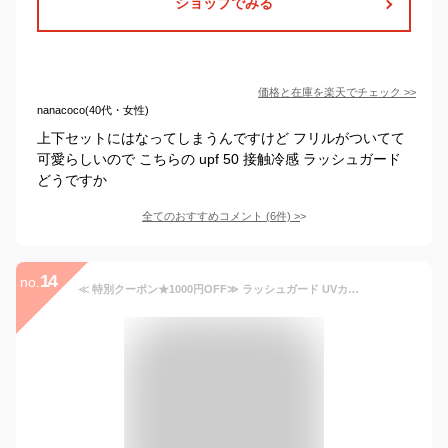
ショップでみる
価格と在庫を
楽天
でチェック
>>
nanacoco(40代・女性)
上下セットにはなってしまうんですけど フリルがついてて
可愛らしいので こちらの upf 50 接触冷感 ラッシュガード
どうですか
全てのおすすめコメント
(
6
件)
>
14
no.
≪ 特別クーポン★1000円OFF≫ ラッシュガード UVカットパーカー UVカット UV対策 日焼け対策 日焼け 指穴付き フリル パーカー [S209] レディース 長袖 接触冷感 水陸両用 紫外線 紫外線対策 紫外線カット 夏 海 プール アウトドア 旅行【送料無料】