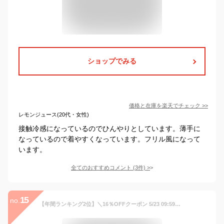
ショップでみる
価格と在庫を
楽天
でチェック
>>
レモンジュース(20代・女性)
接触冷感になっているのでひんやりとしています。薄手に
なっているので着やすくなっています。フリル風になって
います。
全てのおすすめコメント
(
3
件)
>
15
no.
【年間ランキング2位】＼16％OFFクーポン 5/23 09:59まで／UV パーカー 接触冷感 レディース UVパーカー UVカット 体感 -7℃ 4タイプ 長袖 ラッシュガード 遮光 コーディング メッシュ 通気口 指穴 取り外し サンバイザー 日焼け防止 大きいサイズ トップス 紫外線対策 即納