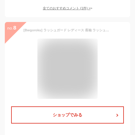
全てのおすすめコメント
(
1
件)
>
8
no.
[Bwgoroku] ラッシュガード レディース 長袖 ラッシュパーカー ゆったり 接触冷感 フリルラッシュガード 体型カバー UVカット アイスシルク 軽量 速乾 通気性 日焼け防止 シンプル 大きいサイズ 紫外線対策 (L, ピンク)
ショップでみる