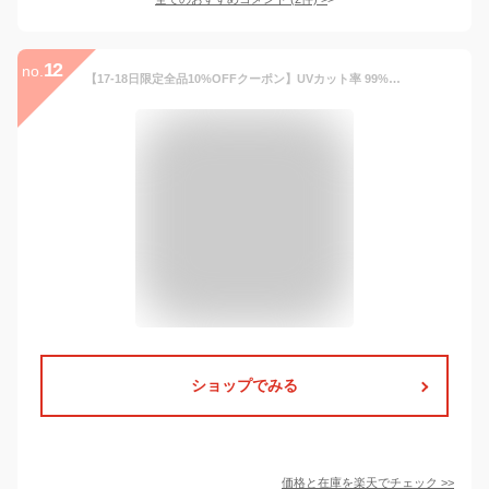
12
no.
【17-18日限定全品10%OFFクーポン】UVカット率 99%以上 ラッシュガード レディース 水着体型カバーラッシュパーカー ロング 薄手 伸縮性 UPF50+ 日焼け防止 フード付き フルオープンジップ ティアードフリル 切り替え ゴム ポケット付き 急速冷感 水陸両用
ショップでみる
価格と在庫を
楽天
でチェック
>>