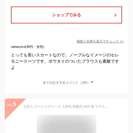
ショップでみる
価格と在庫を
楽天
でチェック
>>
nanacoco(40代・女性)
とっても長いスカートなので、ノーブルなイメージのセレ
モニースーツです。ボウタイのついたブラウスも素敵です
よ
全てのおすすめコメント（2件）
5
no.
七五三 スーツ レディース 入学式 卒業式 40代 母 ママスーツ 卒園式 ママ セレモニースーツ 入園式 フォーマルスーツ 入学式 ジャケット 七五三 ロングスカート かっこいい オシャレ 結婚式 お宮参り ファッション ママコーデ