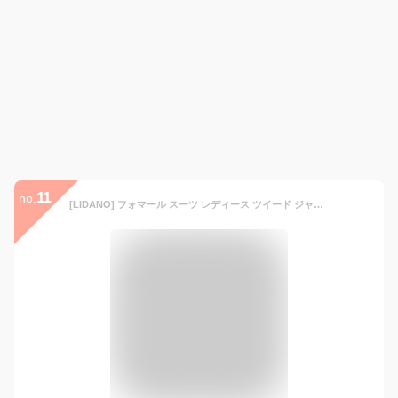
11
no.
[LIDANO] フォマール スーツ レディース ツイード ジャケット ワンピース 2点セット 入学式 卒業式 ママスーツ セレモニースーツ セットアップ おしゃれ 仕事用 ビジネス 卒園式 入園式 お宮参り 七五三 結婚式 20代 30代