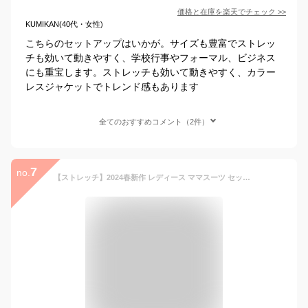
価格と在庫を
楽天
でチェック
>>
KUMIKAN(40代・女性)
こちらのセットアップはいかが。サイズも豊富でストレッ
チも効いて動きやすく、学校行事やフォーマル、ビジネス
にも重宝します。ストレッチも効いて動きやすく、カラー
レスジャケットでトレンド感もあります
全てのおすすめコメント（2件）
7
no.
【ストレッチ】2024春新作 レディース ママスーツ セットアップ パンツドレス セレモニー フォーマル 卒園式 入学式 入園式 卒業式 ミセス 50代 40代 30代 上品 きれいめ パーティードレス 結婚式 お呼ばれ 長袖 親族 母親 服装 大きいサイズ 即日発送 プレゼント ギフト