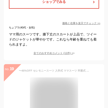
ショップでみる
価格と在庫を
楽天
でチェック
>>
ちょプラ(40代・女性)
ママ用のスーツです。膝下丈のスカートが上品で、ツイー
ドのジャケットが華やかです。これなら年齢を重ねても着
られますよ。
全てのおすすめコメント
(
11
件)
>
19
no.
〜46%OFF セレモニースーツ 入学式 ママスーツ 卒業式 スーツ 母親 3点セット パンツ セットアップ 入園式 卒園式 お宮参り レディース フォーマル 黒 ネイビー カジュアル おしゃれ コーデ かっこいい 試着チケット対象 【365日即日発送】