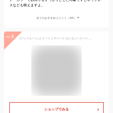
スなども映えますよ。
全てのおすすめコメント（3件）
3
no.
[アッドルージュ] スーツ レディース セレモニースーツ 入学式 ママスーツ 卒業式 スーツ 母 卒園式 入園式 お宮参り 服装 母親 結婚式 七五三 フォーマル ワンピーススーツ セットアップ 大きいサイズ 30代 40代 50代 黒 ネイビー【t5075】 19号ABR ネイビー
ショップでみる