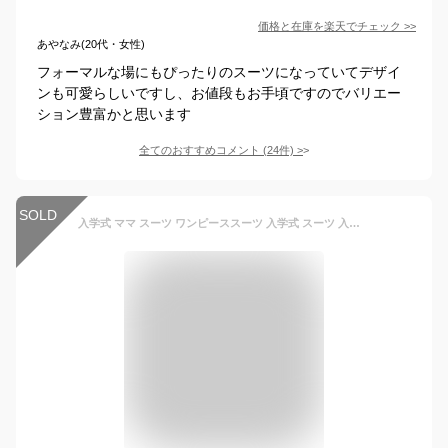
価格と在庫を
楽天
でチェック
>>
あやなみ(20代・女性)
フォーマルな場にもぴったりのスーツになっていてデザイ
ンも可愛らしいですし、お値段もお手頃ですのでバリエー
ション豊富かと思います
全てのおすすめコメント
(
24
件)
>
SOLD
入学式 ママ スーツ ワンピーススーツ 入学式 スーツ 入学スーツ フォーマルスーツ セレモニー ワンピース ジャケット ツイード レディーススーツ ママスーツ ツイードスーツ おしゃれ 女性 母 服装 入園式 卒業式スーツ 結婚式 卒業式 卒園式