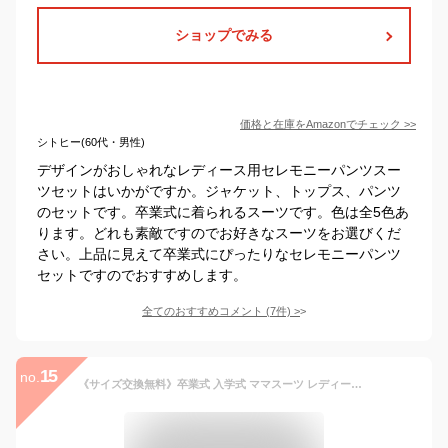
ショップでみる
価格と在庫を
Amazon
でチェック
>>
シトヒー(60代・男性)
デザインがおしゃれなレディース用セレモニーパンツスー
ツセットはいかがですか。ジャケット、トップス、パンツ
のセットです。卒業式に着られるスーツです。色は全5色あ
ります。どれも素敵ですのでお好きなスーツをお選びくだ
さい。上品に見えて卒業式にぴったりなセレモニーパンツ
セットですのでおすすめします。
全てのおすすめコメント
(
7
件)
>
15
no.
《サイズ交換無料》卒業式 入学式 ママスーツ レディース パンツスーツ セットアップ セレモニースーツ フォーマルスーツ S-8L 洗える コサージュ付 大きいサイズ ニッセン cm0 お宮参り七五三 参観日 結婚式