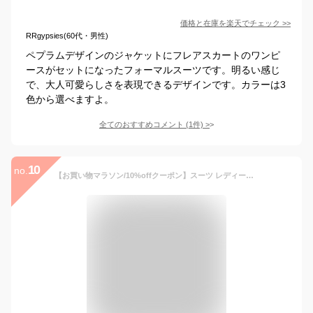
価格と在庫を
楽天
でチェック
>>
RRgypsies(60代・男性)
ペプラムデザインのジャケットにフレアスカートのワンピ
ースがセットになったフォーマルスーツです。明るい感じ
で、大人可愛らしさを表現できるデザインです。カラーは3
色から選べますよ。
全てのおすすめコメント
(
1
件)
>
10
no.
【お買い物マラソン/10%offクーポン】スーツ レディース ワンピース セレモニースーツ 3点セット ( ジャケット 2点 ワンピース ) ママスーツ フォーマル フォーマルスーツ 卒業式 卒園式 入学式 入園式 ママ 母 コーデ 30代 40代 ツイード 袖あり ブラック ネイビー 黒 紺