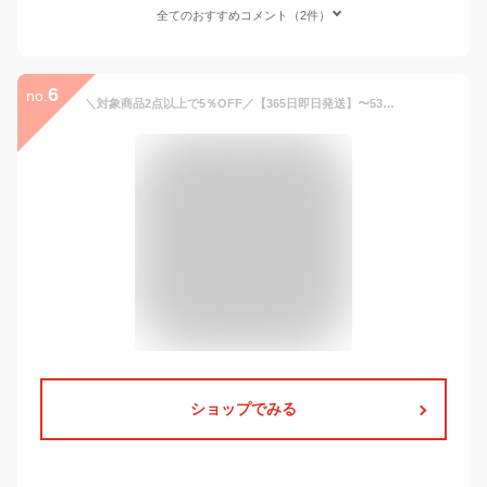
全てのおすすめコメント（2件）
6
no.
＼対象商品2点以上で5％OFF／【365日即日発送】〜53%OFF スーツ レディース 夏 大きいサイズ ビジネススーツ セットアップ 洗える ストレッチ パンツスーツ ロングジャケット 春秋冬 30代 40代 50代 通勤 面接 セレモニー オフィス 試着チケット対象
ショップでみる