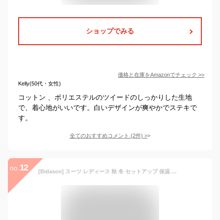
ショップでみる
価格と在庫を
Amazon
でチェック
>>
Kelly(50代・女性)
コットン 、ポリエステルのツイードのしっかりした生地
で、着心地がいいです。白いデザインが爽やかでステキで
す。
全てのおすすめコメント
(
2
件)
>
12
no.
[Bidason] スーツ レディース 秋 冬 セットアップ 保温 暖かい 9分丈 ノーカラー ジャケット ガウチョパンツ 2点セット おしゃれ 魅力 カジュアル 通勤 フォマール 卒業式 入学式 ママ会