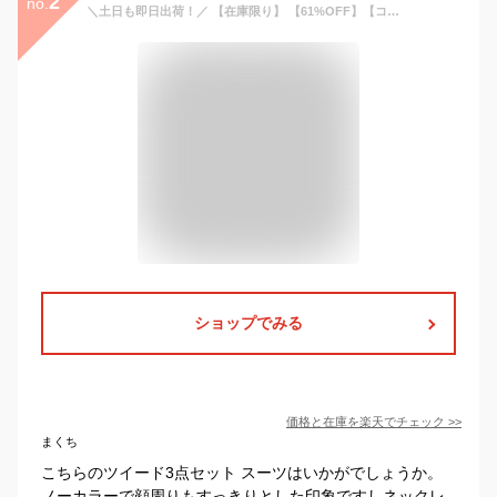
2
no.
＼土日も即日出荷！／ 【在庫限り】 【61%OFF】【コサージュ付き】 スーツ レディース セレモニースーツ フォーマル 入学式 卒業式 ママ 服装 母 洗える ベージュ ネイビー 黒 ママスーツ ワイド パンツ 体型カバー お宮参り 七五三 試着チケット対象
ショップでみる
価格と在庫を
楽天
でチェック
>>
まくち
こちらのツイード3点セット スーツはいかがでしょうか。
ノーカラーで顔周りもすっきりとした印象ですしネックレ