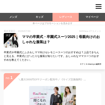
メンズ
キッズ
レディース
マイページ
本ページはプロモーションを含みます
最終更新日：2026/07/30
343
View
27
コメント
決定
ママの卒業式・卒園式スーツ2025｜母親向けのお
しゃれな服装は？
卒業式や卒園式にふさわしママ向けセレモニースーツのおすすめは？上品できちん
と見える、卒業式にぴったりな服装が知りたいです。おしゃれなママスーツのおす
すめを教えてください。
キテミヨ-kitemiyo-編集部
1
no.
＼最大3000円OFFクーポン配布中／《サイズ交換無料》スーツ レディース セレモニースーツ 入学式 ママスーツ 卒業式 パンツスーツ フォーマルスーツ パンツ ジャケット セットアップ 洗える 大きいサイズ 低身長 高身長 通勤 オフィス ビジネス ママ 母 母親 祖母 服装