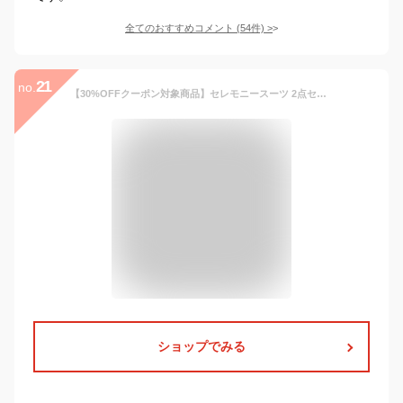
全てのおすすめコメント
(
54
件)
>
21
no.
【30%OFFクーポン対象商品】セレモニースーツ 2点セット ジャケット ワンピース ママスーツ フォーマルスーツ レディース ミセス 50代 40代 30代 七五三 お宮参り 入学式 入園 卒業式 卒園式 親族 母親 服装 女性 大きいサイズ セットアップ 上品 即日発送 プレゼント ギフト
ショップでみる