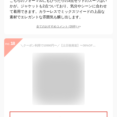
こちらのフォーマルにもぴったりの3点セットのスーツはい
かが。ジャケットも2点ついており、気分やシーンに合わせ
て着用できます。カラーレスでミックスツイードの上品な
素材でエレガントな雰囲気も醸し出します。
全てのおすすめコメント
(
26
件)
>
18
no.
＼クーポン利用で10990円〜／【土日祝発送】〜36%OFF セレモニースーツ 入学式 ママスーツ 卒業式 スーツ 母親 ワンピース セットアップ 入園式 卒園式 お宮参り 七五三 レディース フォーマル 黒 ネイビー カジュアル おしゃれ コーデ かっこいい 試着チケット対象