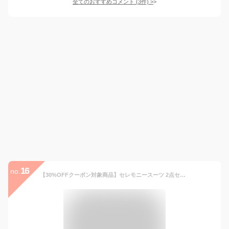
全てのおすすめコメント
(
3
件)
>
16
no.
【30%OFFクーポン対象商品】セレモニースーツ 2点セット ジャケット ワンピース ママスーツ フォーマルスーツ レディース ミセス 50代 40代 30代 七五三 お宮参り 入学式 入園式 卒業式 卒園式 親族 母親 服装 女性 大きいサイズ セットアップ 結婚式 黒 上品 即日発送