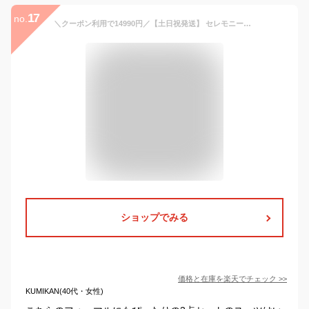
17
no.
＼クーポン利用で14990円／【土日祝発送】 セレモニースーツ 入学式 ママスーツ 卒業式 スーツ 母親 ワンピース セットアップ 入園式 卒園式 お宮参り 七五三 レディース フォーマル 黒 ネイビー カジュアル おしゃれ コーデ かっこいい 試着チケット対象
ショップでみる
価格と在庫を
楽天
でチェック
>>
KUMIKAN(40代・女性)