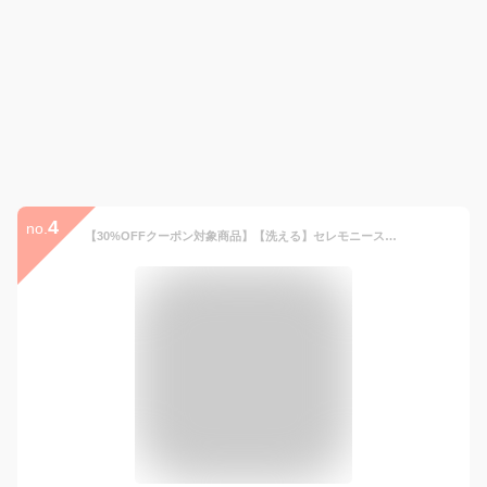
4
no.
【30%OFFクーポン対象商品】【洗える】セレモニースーツ 3点セット ジャケット ボウタイブラウス ワイドパンツスーツ ママスーツ フォーマルスーツ レディース ミセス 入学式 卒園卒業式 七五三 50代 40代 30代 親族 母親 服装 大きいサイズ 黒 紺 上品 即日発送 プレゼント