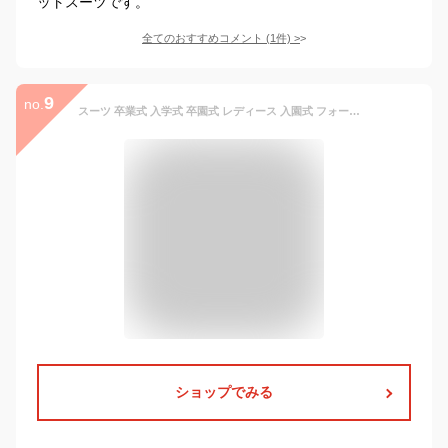
ットスーツです。
全てのおすすめコメント
(
1
件)
>
9
no.
スーツ 卒業式 入学式 卒園式 レディース 入園式 フォーマル 大きいサイズ ママ 母 セレモニー 七五三 お宮参り 30代 40代 50代 秋冬 母親 ママスーツ レディースファッション ジャケット フォーマルスーツ ワンピーススーツ 学校行事 お受験 幼稚園 面接 冬
ショップでみる