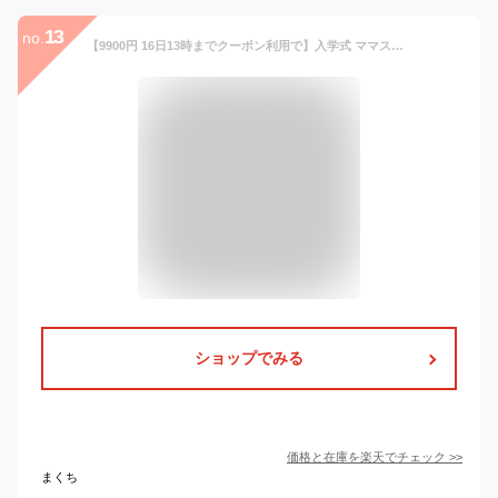
13
no.
【9900円 16日13時までクーポン利用で】入学式 ママスーツ 卒業式 スーツ フォーマル 大きいサイズ 40代 セットアップ 母 レディース パンツスーツ セレモニースーツ 入園式 卒園式 服装 母親 七五三 お宮参り ビジネススーツ 30代 50代 お受験 ビジネス オフィ【あす楽】
ショップでみる
価格と在庫を
楽天
でチェック
>>
まくち