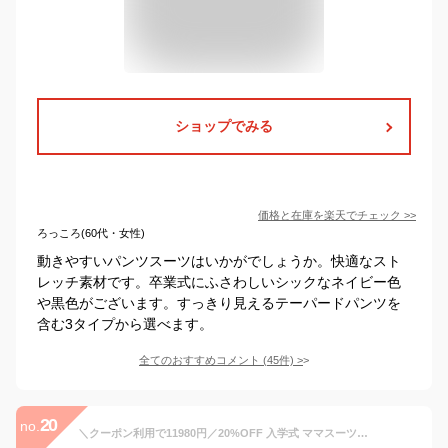
ショップでみる
価格と在庫を
楽天
でチェック
>>
ろっころ(60代・女性)
動きやすいパンツスーツはいかがでしょうか。快適なスト
レッチ素材です。卒業式にふさわしいシックなネイビー色
や黒色がございます。すっきり見えるテーパードパンツを
含む3タイプから選べます。
全てのおすすめコメント
(
45
件)
>
20
no.
＼クーポン利用で11980円／20%OFF 入学式 ママスーツ パンツ セットアップ 入園式 卒園式 卒業式 お宮参り 七五三 ママ 母親 レディース フォーマル スーツ パンツ セレモニースーツ 白 黒 ネイビー カジュアル おしゃれ コーデ かっこいい 試着チケット対象