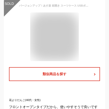
SOLD
バージョンアップ！あす楽 前開き スーツケース USBポート付き キャリーケース Mサイズ キャリーバッグ 5カラー選ぶ フロントオープン 2-3日用 泊まる 軽量設計 大容量 多収納ポケット トランク 修学旅行 海外旅行 GOTOトラベル 国内旅行 送料無料 sc179-24
類似商品を探す
花よりだんご(40代・女性)
フロントオープンタイプだから、使いやすそうで良いです