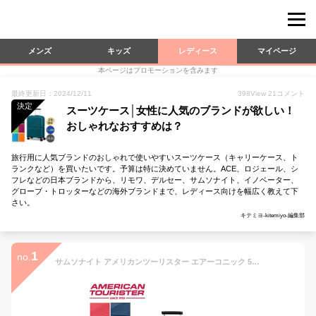
メンズ
キッズ
レディース
マイページ
本ページはプロモーションを含みます
最終更新日：2024/12/11
398
View
21
コメント
決定
スーツケース│女性に人気のブランドが欲しい！
おしゃれなおすすめは？
旅行用に人気ブランドのおしゃれで使いやすいスーツケース（キャリーケース、ト
ランクなど）を買いたいです。予算は特に決めていません。ACE、ロジェール、シ
フレなどの日本ブランドから、リモワ、デルセー、サムソナイト、イノベーター、
グローブ・トロッターなどの海外ブランドまで、レディース向けを幅広く教えて下
さい。
キテミヨ-kitemiyo-編集部
1
no.
サムソナイト アメリカンツーリスター エアーコニック 55cm Samsonite American Tourister AIRCONIC 33.5L クーポン350『送料無料（一部地域除く）』