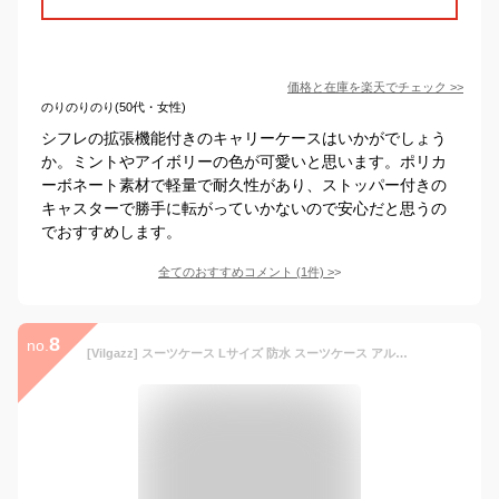
価格と在庫を
楽天
でチェック
>>
のりのりのり(50代・女性)
シフレの拡張機能付きのキャリーケースはいかがでしょう
か。ミントやアイボリーの色が可愛いと思います。ポリカ
ーボネート素材で軽量で耐久性があり、ストッパー付きの
キャスターで勝手に転がっていかないので安心だと思うの
でおすすめします。
全てのおすすめコメント
(
1
件)
>
8
no.
[Vilgazz] スーツケース Lサイズ 防水 スーツケース アルミフレームタイプ キャリーバッグ 機内持ち込み 7泊以上 TSAロック 静音ダブルキャスター 360度回転 キャリーケース 小型 キャリーバッグ（託送必要75L）