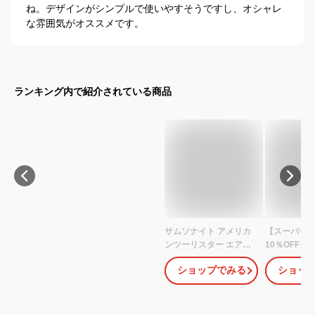
ね。デザインがシンプルで使いやすそうですし、オシャレ
な雰囲気がオススメです。
ランキング内で紹介されている商品
サムソナイト アメリカ
【スーパーS
ンツーリスター エアー
10％OFF
コニック 55cm
ツケース ミ
ショップでみる
ショッ
Samsonite American
付 ディズニ
Tourister AIRCONIC
ス機内持ち込
33.5L クーポン350『送
パー ファス
料無料（一部地域除
ズ 小型シフ