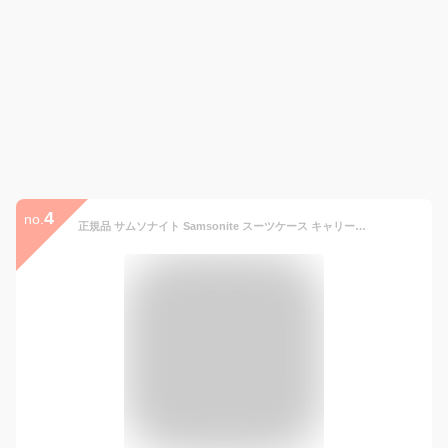
4
no.
正規品 サムソナイト Samsonite スーツケース キャリーバッグ ビーライト4 B-LITE4 スピナー78 エキスパンダブル 軽量 4輪ダブルキャスター 容量拡張 158cm以内 LLサイズ 120L 7泊以上 旅行 おすすめ シンプル おしゃれ