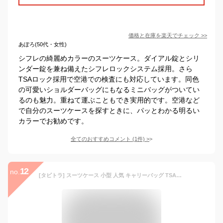
価格と在庫を
楽天
でチェック
>>
あぽろ(50代・女性)
シフレの綺麗めカラーのスーツケース。ダイアル錠とシリ
ンダー錠を兼ね備えたシフレロックシステム採用。さら
TSAロック採用で空港での検査にも対応しています。同色
の可愛いショルダーバッグにもなるミニバッグがついてい
るのも魅力。重ねて運ぶこともでき実用的です。空港など
で自分のスーツケースを探すときに、パッとわかる明るい
カラーでお勧めです。
全てのおすすめコメント
(
1
件)
>
12
no.
[タビトラ] スーツケース 小型 人気 キャリーバッグ TSAロック搭載 旅行用品 出張 超軽量 大容量 静音 8輪 アルミフレーム 安心一年サービス 39L 4KG シルバー SS