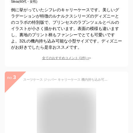
Silvia(60代・女性)
例に挙がっていたシフレのキャリーケースです。美しいグ
ラデーションが特徴のルナルクスシリーズのディズニーと
のコラボの特別版で、プリンセスのラプンツェルとベルの
イラストが小さく描かれています。表面の模様も違います
し、裏地のプリント柄もファンシーでとても可愛いです
よ。32Lの機内持ち込み可能な小型サイズです。ディズニー
がお好きでしたら是非おススメです。
全てのおすすめコメント
(
1
件)
>
3
no.
スーツケース ジッパー キャリーケース 機内持ち込み可軽量 小型 Sサイズ 抗菌防臭 ミニトランク ショルダーバッグ1年保証付 シフレ ルナルクス LUNALUX LUN2116K 48cm