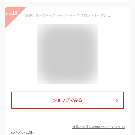
18
no.
[ISUKI] スーツケース キャリーケース フロントオープン キャリーバッグ 機内持込 フロントポケット 超軽量 ファスナー トップオープン 多収納ポケット 人気 静音 小型 TSAロック付 旅行出張 ホワイト White Sサイズ 約41L 20寸
ショップでみる
価格と在庫を
Amazon
でチェック
>>
s.i(40代・女性)