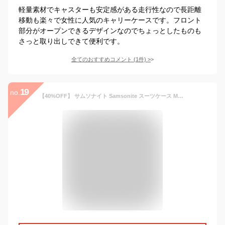
軽量素材でキャスターも安定感がある走行性なので長距離
移動も楽々で女性に人気のキャリーケースです。フロント
部分がオープンできるデザインなのでちょっとしたものも
さっと取り出しできて便利です。
全てのおすすめコメント
(
1
件)
>
19
no.
【40%OFF】 サムソナイト Samsonite スーツケース Mサイズ キャリーケース キャリーバッグ 【Volant Spinner 68 EXP】-ヴォラント- 68cm 66L-77L エキスパンダブル ダブルホイール 海外旅行 修学旅行 出張 ビジネス DY9*002 スピナー68【セール品】【返品不可】