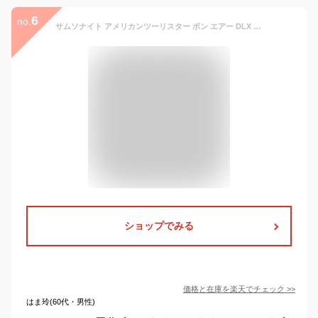
6
no.
サムソナイト アメリカンツーリスター ボン エアー DLX 55cm ライトイエロー 134849-2347 スーツケース 旅行 海外【送料無料】※北海道・沖縄・離島を除く
ショップでみる
価格と在庫を
楽天
でチェック
>>
はま玲(60代・男性)