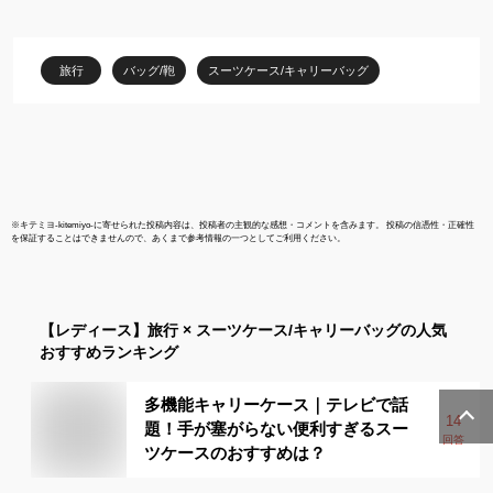
く）』
レディース 
LUN2214-50
旅行
バッグ/鞄
スーツケース/キャリーバッグ
※
キテミヨ-kitemiyo-
に寄せられた投稿内容は、投稿者の主観的な感想・コメントを含みます。 投稿の信憑性・正確性
を保証することはできませんので、あくまで参考情報の一つとしてご利用ください。
【レディース】
旅行 × スーツケース/キャリーバッグ
の人気
おすすめランキング
多機能キャリーケース｜テレビで話
14
題！手が塞がらない便利すぎるスー
回答
ツケースのおすすめは？