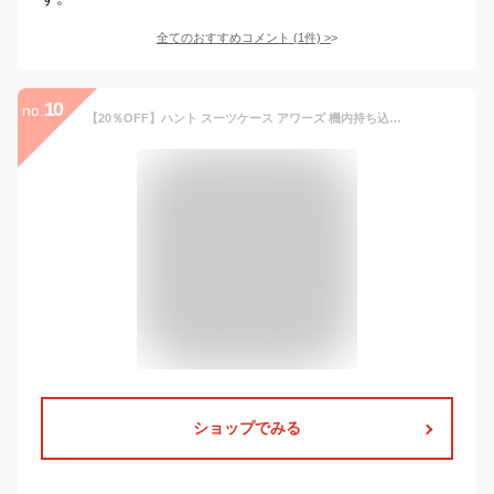
全てのおすすめコメント
(
1
件)
>
10
no.
【20％OFF】ハント スーツケース アワーズ 機内持ち込み Sサイズ 06752 31L 2泊 3泊 キャスターストッパー フロントオープンポケット フロントポケット 国内 旅行 キャリー かわいい おしゃれ レディース エース HaNT ours 正規販売【HFOP】【セール品】【返品交換不可】
ショップでみる