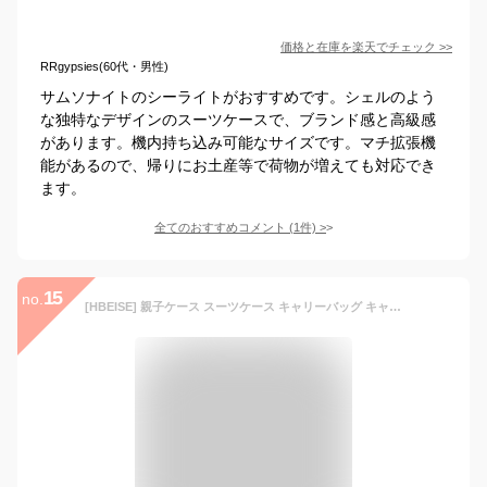
価格と在庫を
楽天
でチェック
>>
RRgypsies(60代・男性)
サムソナイトのシーライトがおすすめです。シェルのよう
な独特なデザインのスーツケースで、ブランド感と高級感
があります。機内持ち込み可能なサイズです。マチ拡張機
能があるので、帰りにお土産等で荷物が増えても対応でき
ます。
全てのおすすめコメント
(
1
件)
>
15
no.
[HBEISE] 親子ケース スーツケース キャリーバッグ キャリーケース 機内持込 超軽量 耐衝撃 大型 静音 360度回転ダブルキャスター 化粧ケース ファスナー TSAローク搭載 スモールケース付き 人気 旅行 ビジネス 出張 入院（Sサイズ、1-3泊、機内持込、ブラック）