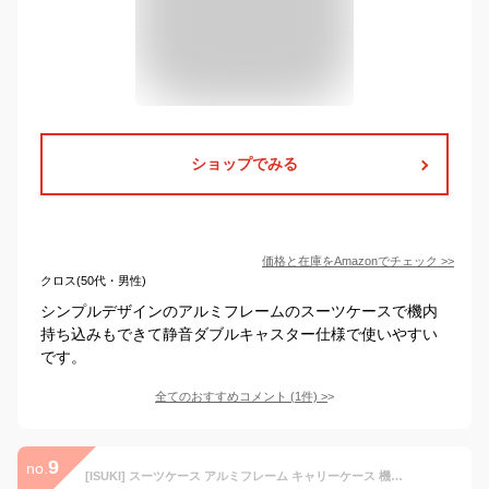
ショップでみる
価格と在庫を
Amazon
でチェック
>>
クロス(50代・男性)
シンプルデザインのアルミフレームのスーツケースで機内
持ち込みもできて静音ダブルキャスター仕様で使いやすい
です。
全てのおすすめコメント
(
1
件)
>
9
no.
[ISUKI] スーツケース アルミフレーム キャリーケース 機内持込 軽量 キャリーバッグ 大型 キャリーバック 静音 TSAロック 耐衝撃 人気 ビジネス 旅行出張 ホワイト White Sサイズ 約39L