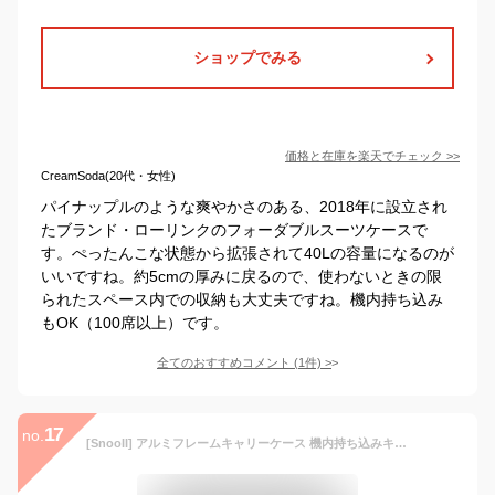
ショップでみる
価格と在庫を
楽天
でチェック
>>
CreamSoda(20代・女性)
パイナップルのような爽やかさのある、2018年に設立され
たブランド・ローリンクのフォーダブルスーツケースで
す。ぺったんこな状態から拡張されて40Lの容量になるのが
いいですね。約5cmの厚みに戻るので、使わないときの限
られたスペース内での収納も大丈夫ですね。機内持ち込み
もOK（100席以上）です。
全てのおすすめコメント
(
1
件)
>
17
no.
[SnooII] アルミフレームキャリーケース 機内持ち込みキャリーバッグ 多機能フロントオープンパソコンケース TSA税関ロック 360度耐摩耗ミュートホイールビジネススーツケース (M サイズ(65L), ピンク)