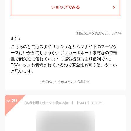
ショップでみる
価格と在庫を
楽天
でチェック
>>
まくち
こちらのとてもスタイリッシュなサムソナイトのスーツケ
ースはいかがでしょうか。ポリカーボネート素材なので軽
量で耐久性に優れていますし拡張機能もあり便利です。
TSAロックも装備されているので安全性も高く使いやすい
と思います。
全てのおすすめコメント
(
1
件)
>
20
no.
【各種利用でポイント最大25倍！】 【SALE】 ACE ラディアル (32L) ファスナータイプ スーツケース 2〜3泊用 3辺合計115cm 機内持ち込みサイズ 06971