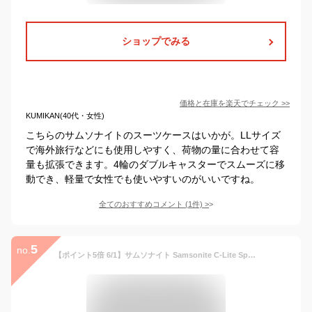
ショップでみる
価格と在庫を
楽天
でチェック
>>
KUMIKAN(40代・女性)
こちらのサムソナイトのスーツケースはいかが。LLサイズ
で海外旅行などにも使用しやすく、荷物の量に合わせて容
量も拡張できます。4輪のダブルキャスターでスムーズに移
動でき、軽量で女性でも使いやすいのがいいですね。
全てのおすすめコメント
(
1
件)
>
5
no.
【ポイント5倍 6/1】サムソナイト Samsonite C-Lite Spinner 69 シーライト スピナー 69cm 68L スーツケース 軽量 キャリーケース 4輪