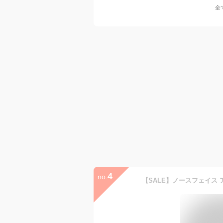
全
4
no.