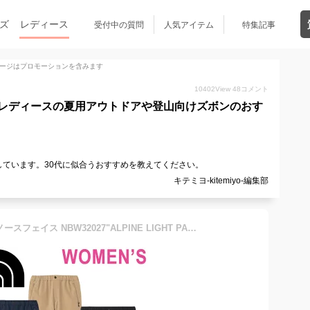
ズ
レディース
受付中の質問
人気アイテム
特集記事
ージはプロモーションを含みます
10402
View
48
コメント
レディースの夏用アウトドアや登山向けズボンのおす
ています。30代に似合うおすすめを教えてください。
キテミヨ-kitemiyo-編集部
【THE NORTH FACE】ザ ノースフェイス NBW32027"ALPINE LIGHT PANT"(レディース) アルパイン ライト パンツ クライミング トレッキング ストレッチ 速乾 登山 山岳 ボトムス ストリート スポーツ アウトドア【レディース】4カラー 国内正規 10%OFF セール 2021SS