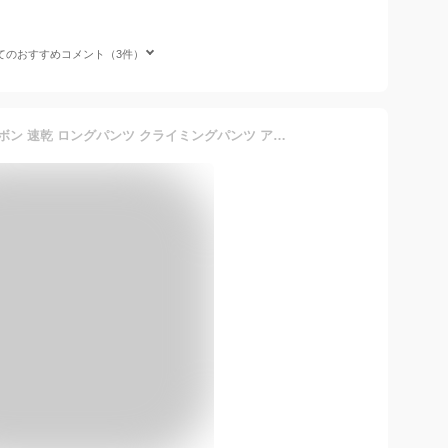
てのおすすめコメント（3件）
トレッキングパンツ 登山ズボン 速乾 ロングパンツ クライミングパンツ アウトドアパンツ 男女兼用 サイクリング メンズ レディース ロングパンツ 長ズボン 登山ウェア ストレッチ 耐摩 防風 通気 吸汗 透湿 耐久性 春夏用 トレッキングアパレル