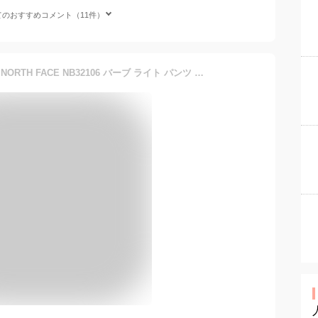
てのおすすめコメント（11件）
ザ・ノース・フェイス THE NORTH FACE NB32106 バーブ ライト パンツ VERB LIGHT PANT ストレッチ クライミング トレッキング アウトドア キャンプ メンズ レディース ボトムス UVカット 撥水 登山 山岳 軽量 4カラー 国内正規 2022SS 10%OFF セール