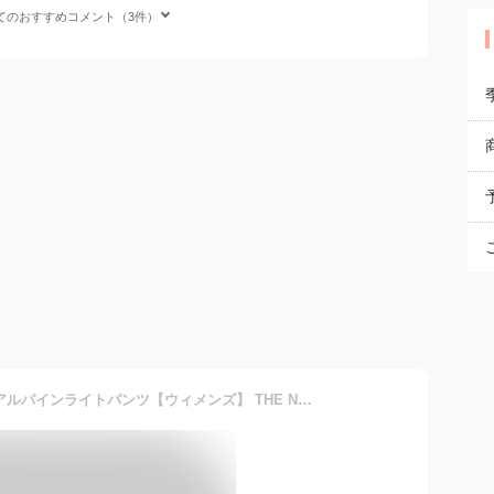
てのおすすめコメント（3件）
【SALE】ノースフェイス アルパインライトパンツ【ウィメンズ】 THE NORTH FACE Alpine Light Pant レディース NBW32301 ボトムス パンツ ロングパンツ クライミング ハイキング 山岳 キャンプ アウトドア 【正規品】