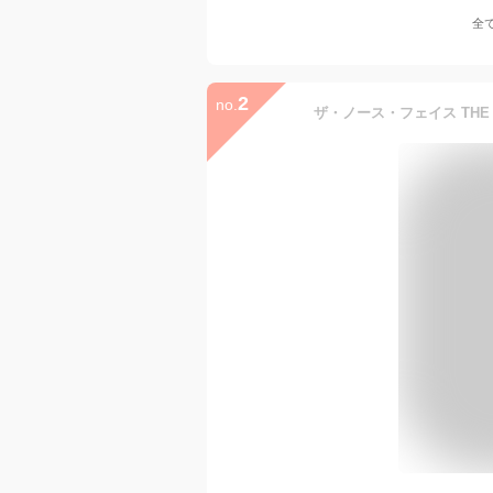
全
2
no.