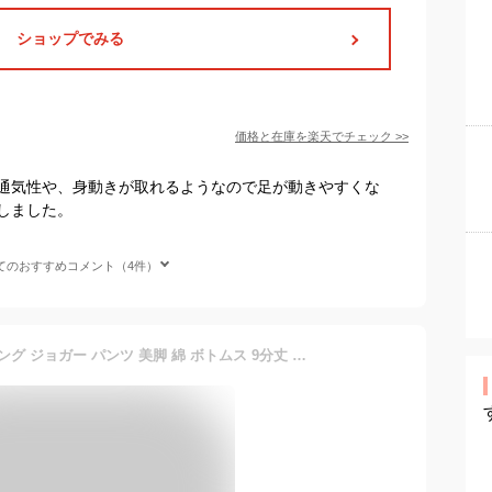
ショップでみる
価格と在庫を
楽天
でチェック
>>
通気性や、身動きが取れるようなので足が動きやすくな
しました。
てのおすすめコメント（4件）
【ブランド直営】 クライミング ジョガー パンツ 美脚 綿 ボトムス 9分丈 裾ゴム 春 夏 秋 冬 ストレッチ テーパード ストレッチ ゆったり アウトドア キャンプ 登山 ボルダリング カジュアル ママ KRIFF MAYER LADYS クリフメイヤー レディース【TB】