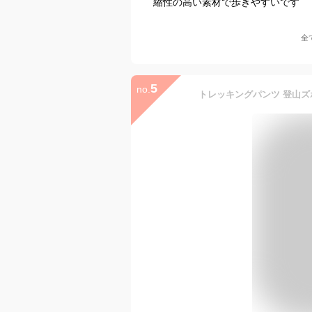
縮性の高い素材で歩きやすいです
全
5
no.