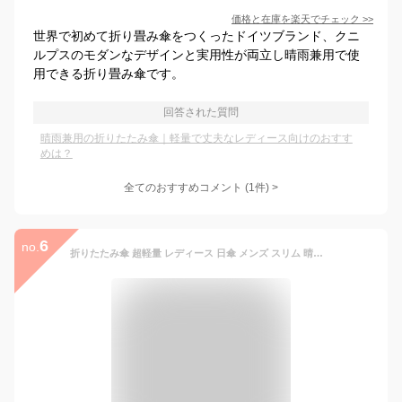
価格と在庫を
楽天
でチェック
>>
世界で初めて折り畳み傘をつくったドイツブランド、クニ
ルプスのモダンなデザインと実用性が両立し晴雨兼用で使
用できる折り畳み傘です。
回答された質問
晴雨兼用の折りたたみ傘｜軽量で丈夫なレディース向けのおすす
めは？
全てのおすすめコメント
(
1
件)
>
6
no.
折りたたみ傘 超軽量 レディース 日傘 メンズ スリム 晴雨兼用 傘 シンプル 北欧 完全遮光 おしゃれ コンパクト 5本骨 炭素繊維 丈夫 UVカット 103g ミニ傘 撥水 梅雨対策 雨具 紫外線対策 耐風 日焼け対策 携帯便利 旅行 通勤 通学 母の日 プレゼント ギフト