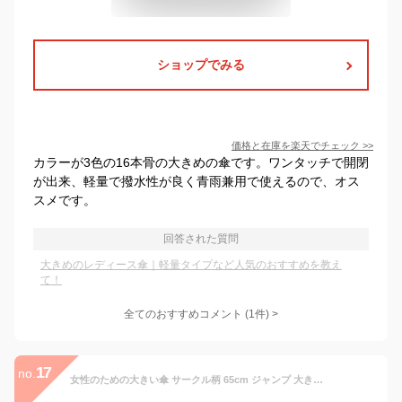
ショップでみる
価格と在庫を
楽天
でチェック
>>
カラーが3色の16本骨の大きめの傘です。ワンタッチで開閉
が出来、軽量で撥水性が良く青雨兼用で使えるので、オス
スメです。
回答された質問
大きめのレディース傘｜軽量タイプなど人気のおすすめを教え
て！
全てのおすすめコメント
(
1
件)
>
17
no.
女性のための大きい傘 サークル柄 65cm ジャンプ 大きい傘 8本骨 傘 長傘 雨傘 レディース 婦人 レディース傘 女性用 女子 大人 女の子 軽い 軽量 大きい 大きめ 水玉 ドット おしゃれ かわいい 中学生 高校生 学生 紺 ピンク 緑 グレー 青 65センチ 母の日 プレゼント