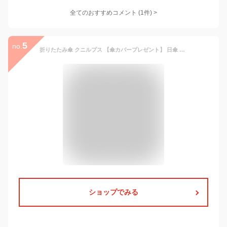
全てのおすすめコメント
(
1
件)
>
5
no.
折りたたみ傘 クニルプス 【傘カバープレゼント】 日傘 Knirps X1 エックスワン メンズ 男性 レディース 女性 KNX04N コンパクト Navy Dot ネイビードット 晴雨兼用 軽量 大きい 折り畳み傘 丈夫全天候型
ショップでみる