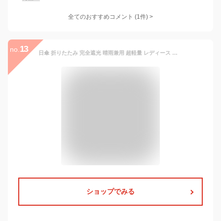
全てのおすすめコメント
(
1
件)
>
13
no.
日傘 折りたたみ 完全遮光 晴雨兼用 超軽量 レディース メンズ 大人 子供 晴雨傘 uvカット 99% 傘 かさ おりたたみ傘 おしゃれ 丈夫 逆折り式 折り畳み傘 紫外線対策 日焼け対策 母の日 ギフト 軽い 涼しい
ショップでみる