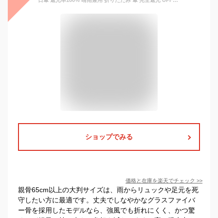
日傘 遮光率100% 晴雨兼用 折りたたみ 傘 完全遮光 UPF50+ 折り畳み傘 270g 軽量 1級遮光 UVカット 大きい レディース コンパクト 大きめ 風に強い 防水 丈夫 8本骨 撥水 軽量 女性 耐風 プレゼント ギフト
ショップでみる
価格と在庫を
楽天
でチェック
>>
親骨65cm以上の大判サイズは、雨からリュックや足元を死
守したい方に最適です。丈夫でしなやかなグラスファイバ
ー骨を採用したモデルなら、強風でも折れにくく、かつ驚