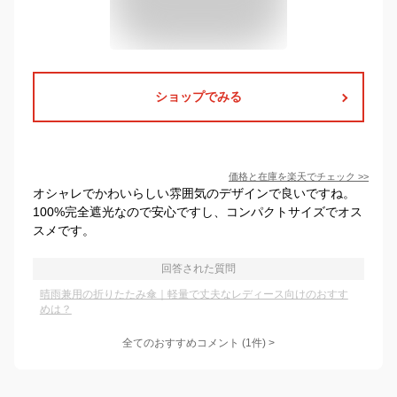
ショップでみる
価格と在庫を
楽天
でチェック
>>
オシャレでかわいらしい雰囲気のデザインで良いですね。
100%完全遮光なので安心ですし、コンパクトサイズでオス
スメです。
回答された質問
晴雨兼用の折りたたみ傘｜軽量で丈夫なレディース向けのおすす
めは？
全てのおすすめコメント
(
1
件)
>