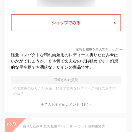
ショップでみる
価格と在庫を
楽天
でチェック
>>
軽量コンパクトな晴れ雨兼用のレディース折りたたみ傘は
いかがでしょうか。８本骨で丈夫なのでお勧めです。幻想
的な星空柄でお洒落なデザインの商品です。
回答された質問
晴雨兼用の折りたたみ傘｜軽量で丈夫なレディース向けのおすす
めは？
全てのおすすめコメント
(
1
件)
>
9
no.
折りたたみ傘 丈夫 軽量 250g 日傘 uvカット 自動開閉 大きい 遮光遮熱 折り畳み傘 女性 晴雨兼用 レディース 紫外線カット 6本骨 耐風撥水 コンパクト 星柄刺繍 母の日プレゼント (ブルー)