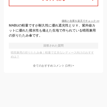
価格と在庫を
楽天
でチェック
>>
MABUの軽量ですが耐久性に優れ遮光性とＵＶ、紫外線カ
ットに優れた撥水性も備えた生地で作られている晴雨兼用
の折りたたみ傘です。
回答された質問
晴雨兼用の折りたたみ傘｜軽量で丈夫なレディース向けのおすす
めは？
全てのおすすめコメント
(
1
件)
>