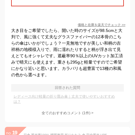
価格と在庫を
楽天
でチェック
>>
大き目をご希望でしたら、開いた時のサイズが98.5cmと大
判で、風に強くて丈夫なグラスファイバーの12本骨のこち
らの傘はいかがでしょう？一見無地ですが美しい和柄の吉
祥柄の地模様入りで、雨に濡れたりすると柄が浮き出て見
えとてもオシャレです。遮蔽率90％以上のUVカット加工済
みで晴天にも使えます。重さも295gと軽量ですのでご希望
にかなり近いと思います。カラバリも超豊富で13種の和風
の色から選べます。
回答された質問
レディース向け軽量の折り畳み傘｜丈夫で使いやすいおすすめ
は？
全てのおすすめコメント
(
1
件)
>
19
no.