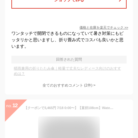
価格と在庫を
楽天
でチェック
>>
ワンタッチで開閉できるものになっていて暑さ対策にもピ
ッタリかと思いますし、折り畳み式でコスパも良いかと思
います。
回答された質問
晴雨兼用の折りたたみ傘｜軽量で丈夫なレディース向けのおすす
めは？
全てのおすすめコメント
(
2
件)
>
12
no.
【クーポンで3,465円 7/18 0:00〜】【直径108cm】Waterfront 公式 折りたたみ傘 日傘 晴雨兼用『スキニーライト』 60cm レディース メンズ UVカット 軽量 軽い コンパクト 丈夫 細い 日傘 軽量 UVカット 超撥水 撥水 雨傘 通勤 通学 小学生 子供