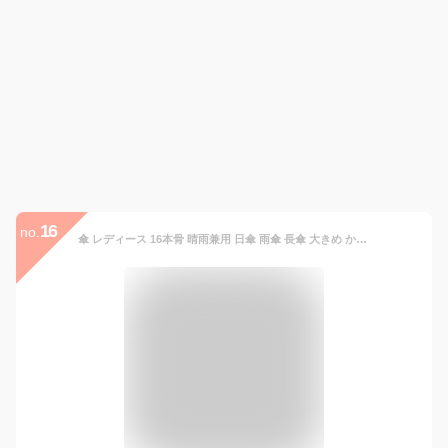
16
no.
傘 レディース 16本骨 晴雨兼用 日傘 雨傘 長傘 大きめ かわいい uvカット 紫外線カット 日焼け対策 ジャンプ傘 バイカラー ツートン バンブーハンドル おしゃれ 超撥水 かさ カサ ワンタッチ 耐風梅雨 大きいサイズ ロング傘 ジャンプ式