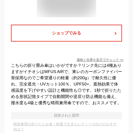
ショップでみる
価格と在庫を
楽天
でチェック
>>
こちらの折り畳み傘はいかがですか？リンク先には4種あり
ますがイチオシはMFUS AIRで、東レのカーボンファイバー
骨採用なのでご希望通りの軽量（約200g）で耐久性に優
れ、完全遮光・UVカット100％、UPF50+、遮熱効果で体
感温度を下げやすい設計と機能性も◎です。1秒で折りたた
める形状記憶タイプで自動開閉や逆戻り防止機能も備え、
撥水度も4級と優秀な晴雨兼用傘ですので、おススメです。
回答された質問
晴雨兼用の折りたたみ傘｜軽量で丈夫なレディース向けのおすす
めは？