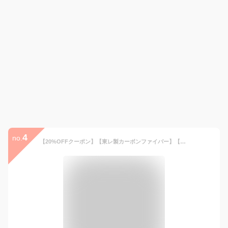
4
no.
【20%OFFクーポン】【東レ製カーボンファイバー】【テレビで紹介】KONCIWA 日傘 折りたたみ 1秒でたためる 【与田祐希×次世代日傘】形状記憶 完全遮光 UVカット100% 超軽量200g 大判100cm 晴雨兼用 逆戻り防止 遮熱-20℃ 自動開閉 レディース コンパクト