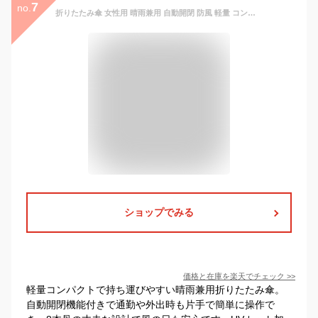
7
no.
折りたたみ傘 女性用 晴雨兼用 自動開閉 防風 軽量 コンパクト 合金骨 8本骨 黒膠加工 190Tポリエステル UVカット UPF30+ 星空柄 花柄 桜柄 ピンク系 ブルー系 グリーン系 赤系 防滴加工 日常使い 通勤 雨の日 夏 春夏
ショップでみる
価格と在庫を
楽天
でチェック
>>
軽量コンパクトで持ち運びやすい晴雨兼用折りたたみ傘。
自動開閉機能付きで通勤や外出時も片手で簡単に操作で