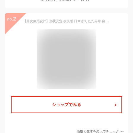
2
no.
【男女兼用設計】形状安定 改良版 日傘 折りたたみ傘 自動開閉 完全遮光100% 遮蔽率 JIS認証 超軽量 197g 晴雨兼用 傘 撥水 遮熱 折り畳み傘 uvカット 紫外線対策 メンズ レディース 子供 6本骨 コンパクト 頑丈 丈夫 おしゃれ 母の日 花粉対策 ケース付 おりたたみ傘
ショップでみる
価格と在庫を
楽天
でチェック
>>