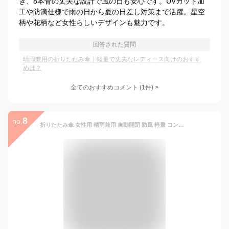
き、8本骨の丈夫な設計で風の日も安心です。UVカット加
工や防滴仕様で雨の日から夏の日差し対策まで活躍。星空
柄や花柄など女性らしいデザインも魅力です。
回答された質問
晴雨兼用の折りたたみ傘｜軽量で丈夫なレディース向けのおすす
めは？
全てのおすすめコメント
(
1
件)
>
8
no.
折りたたみ傘 女性用 晴雨兼用 自動開閉 防風 軽量 コンパクト 合金骨 8本骨 黒膠加工 190Tポリエステル UVカット UPF30+ 星空柄 花柄 桜柄 ピンク系 ブルー系 グリーン系 赤系 防滴加工 日常使い 通勤 雨の日 夏 春夏