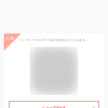
11
no.
【クーポンで40％OFF】日傘 完全遮光 折りたたみ傘 自動開閉 形状記憶 3秒で畳める 傘 レディース 軽量 晴雨兼用 遮熱 涼しい -20℃ 瞬間冷却 UVカット 100% 11色展開 撥水 丈夫 耐風 ワンタッチ 折り畳み傘 フック付き おしゃれ 梅雨 暑さ対策 紫外線対策 ギフト CAVMHOT
ショップでみる