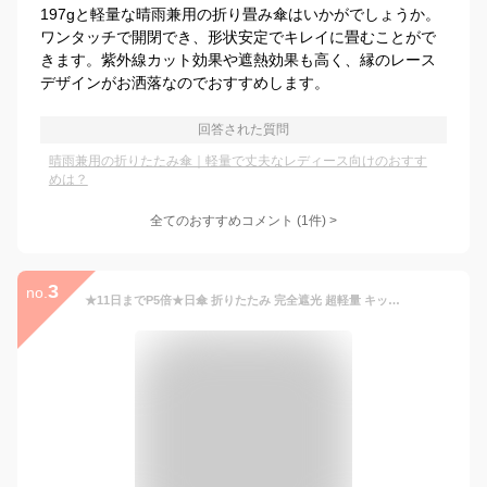
197gと軽量な晴雨兼用の折り畳み傘はいかがでしょうか。
ワンタッチで開閉でき、形状安定でキレイに畳むことがで
きます。紫外線カット効果や遮熱効果も高く、縁のレース
デザインがお洒落なのでおすすめします。
回答された質問
晴雨兼用の折りたたみ傘｜軽量で丈夫なレディース向けのおすす
めは？
全てのおすすめコメント
(
1
件)
>
3
no.
★11日までP5倍★日傘 折りたたみ 完全遮光 超軽量 キッズ コンパクト 形状記憶 雨傘 遮光率100％ ミニ傘 丈夫 晴雨兼用傘 折り畳み傘 8本骨 6本骨 六つ折り グラデーション レディース こども 遮熱 撥水 uvカット 紫外線対策 耐風 頑丈 しっかり生地 通勤通学