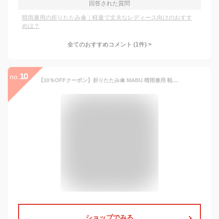
回答された質問
晴雨兼用の折りたたみ傘｜軽量で丈夫なレディース向けのおすす
めは？
全てのおすすめコメント
(
1
件)
>
10
no.
【10％OFFクーポン】折りたたみ傘 MABU 晴雨兼用 軽い 大きい 丈夫 ワイドライト UV ミニ 65（晴雨兼用 傘 日焼け対策 折りたたみ傘 雨傘 傘 ユニセックス 6本骨 軽量 丈夫 大きめ 紫外線対策 UVカット コンパクト メンズ レディース）【送料無料】【NY】
ショップでみる