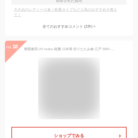
回答された質問
大きめのレディース傘｜軽量タイプなど人気のおすすめを教え
て！
全てのおすすめコメント
(
2
件)
>
18
no.
晴雨兼用 UV mabu 軽量 12本骨 折りたたみ傘 江戸 SMV-4225 吉祥柄 マブ メンズ レディース 折りたたみ UVカット 可愛い シンプル 和柄 日傘 かさ 折り畳み 雨傘 携帯 置き傘 ギフト 機能的 おしゃれ 防水 紫外線防止 男女兼用日傘 持ち手 木 和 和傘
ショップでみる