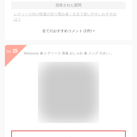
回答された質問
レディース向け軽量の折り畳み傘｜丈夫で使いやすいおすすめ
は？
全てのおすすめコメント
(
1
件)
>
15
no.
Maxwasp 傘 レディース 長傘 おしゃれ 傘 メンズ 大きい 16本骨 シームレス 軽量 晴雨兼用 超撥水 耐風 梅雨対策 UVカット 日傘 可愛い ジャンプ式 自動開閉【晴雨兼用・ 遮光遮熱】 紫高強度ガラス繊維 台風対応 自動開 梅雨対策 母の日 プレゼント おしゃれ (ピンク)