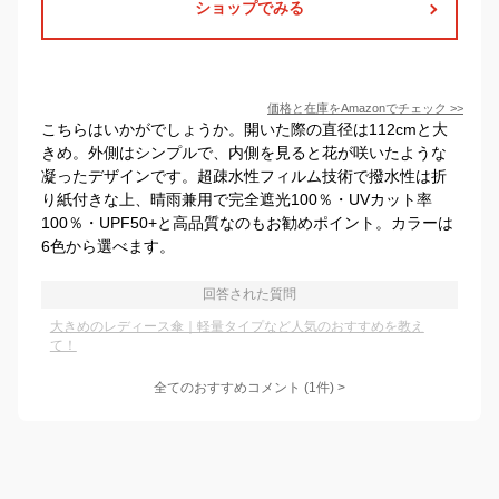
ショップでみる
価格と在庫を
Amazon
でチェック
>>
こちらはいかがでしょうか。開いた際の直径は112cmと大
きめ。外側はシンプルで、内側を見ると花が咲いたような
凝ったデザインです。超疎水性フィルム技術で撥水性は折
り紙付きな上、晴雨兼用で完全遮光100％・UVカット率
100％・UPF50+と高品質なのもお勧めポイント。カラーは
6色から選べます。
回答された質問
大きめのレディース傘｜軽量タイプなど人気のおすすめを教え
て！
全てのおすすめコメント
(
1
件)
>