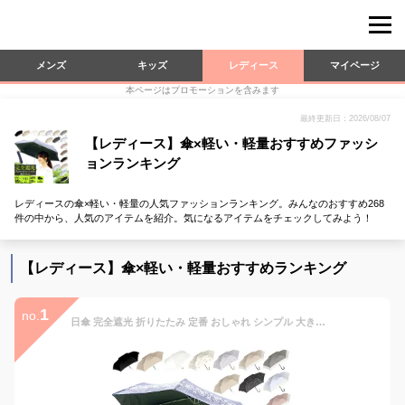
メンズ
キッズ
レディース
マイページ
本ページはプロモーションを含みます
最終更新日：2026/08/07
【レディース】傘×軽い・軽量おすすめファッシ
ョンランキング
レディースの傘×軽い・軽量の人気ファッションランキング。みんなのおすすめ268
件の中から、人気のアイテムを紹介。気になるアイテムをチェックしてみよう！
【レディース】傘×軽い・軽量おすすめランキング
1
no.
日傘 完全遮光 折りたたみ 定番 おしゃれ シンプル 大きめ 55cm 折りたたみ傘 レディース UVカット 紫外線対策 遮光率 100% 紫外線遮蔽率 99% 晴雨兼用 UPF 50+ ブラックコーティング 熱中症対策 遮熱 通勤 通学 傘 Parasol