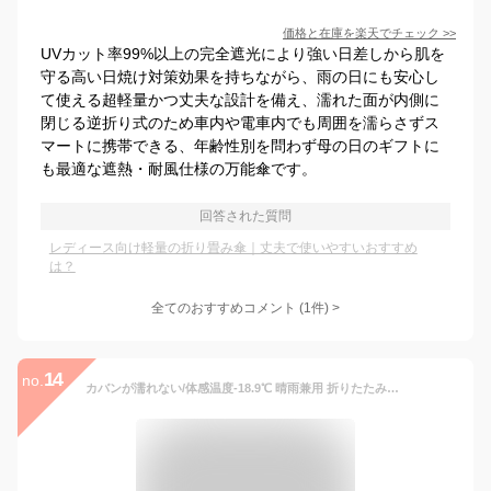
価格と在庫を
楽天
でチェック
>>
UVカット率99%以上の完全遮光により強い日差しから肌を
守る高い日焼け対策効果を持ちながら、雨の日にも安心し
て使える超軽量かつ丈夫な設計を備え、濡れた面が内側に
閉じる逆折り式のため車内や電車内でも周囲を濡らさずス
マートに携帯できる、年齢性別を問わず母の日のギフトに
も最適な遮熱・耐風仕様の万能傘です。
回答された質問
レディース向け軽量の折り畳み傘｜丈夫で使いやすいおすすめ
は？
全てのおすすめコメント
(
1
件)
>
14
no.
カバンが濡れない/体感温度-18.9℃ 晴雨兼用 折りたたみ傘 大きい 超撥水加工 自動開閉 ワンタッチ 風に強い グラスファイバー 10本骨日傘 uvカット UPF50+ 遮光 遮熱 大きいサイズ 耐久性に優れ折り畳み傘 レディース メンズ