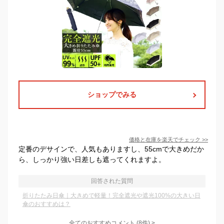
ショップでみる
価格と在庫を
楽天
でチェック
>>
定番のデサインで、人気もありますし、55cmで大きめだか
ら、しっかり強い日差しも遮ってくれますよ。
回答された質問
折りたたみ日傘｜大きめで軽量！完全遮光や遮光100%の大きい日
傘のおすすめは？
全てのおすすめコメント
(
8
件)
>