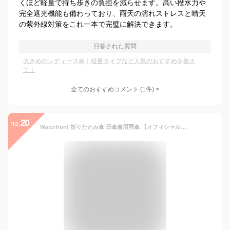
くほど軽量で持ち歩きの負担を減らせます。高い撥水力や
完全遮光機能も備わっており、雨天の濡れストレスと晴天
の紫外線対策をこれ一本で完璧に解決できます。
回答された質問
大きめのレディース傘｜軽量タイプなど人気のおすすめを教え
て！
全てのおすすめコメント
(
1
件)
>
20
no.
Waterfront 折りたたみ傘 日傘兼用雨傘 【オフィシャル限定】 サンシェイドシルバー シルバー 55cm 軽量コンパクト UVカット 99.9% ユニセックス S355-0777SL1-B1