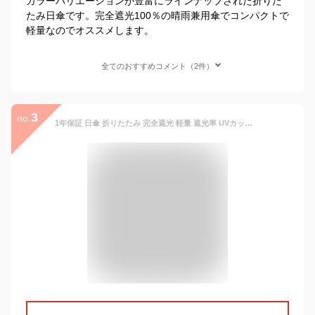
カラーバリエーションが豊富にラインナップされた折りた
たみ日傘です。完全遮光100％の晴雨兼用傘でコンパクトで
軽量なのでオススメします。
全てのおすすめコメント（2件）
3
no.
1年保証 日傘 折りたたみ 完全遮光 軽量 遮光率 UVカット率 100% 親骨50cm UVカット 遮光 遮熱 遮蔽 100% 晴雨兼用 UPF50+ 超撥水 傘 雨具 紫外線対策 シンプル おしゃれ フリル かさ カサ 折り畳み 無地 男性 女性 婦人 メンズ レディース ★[送料無料]