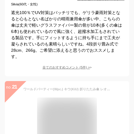
Silvia(60代・女性)
遮光100％でUV対策はバッチリでも、ゲリラ豪雨対策とな
ると心もとない名ばかりの晴雨兼用傘が多い中、こちらの
傘は丈夫で軽いグラスファイバー製の骨が10本(多くの傘は
6本)も使われているので風に強く、超撥水加工もされてい
る製品です。手にフィットするように持ち手にまで工夫が
凝らされているのも素晴らしいですね。4段折り畳み式で
28cm、266g。ご希望に添えると思うのでおススメしま
す。
全てのおすすめコメント
(
5
件)
>
21
no.
ワールドパーティー(Wpc.) キウ(KiU) 折りたたみ傘 レオパード 47cm [KiU TINY UMBRELLA] 6本骨 K31-175