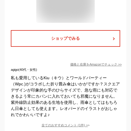
ショップでみる
価格と在庫を
Amazon
でチェック
>>
agigo(40代・女性)
私も愛用しているKiu（キウ）とワールドパーティー
（Wpc.)がコラボした折り畳み傘はいかがですか？スクエア
デザインが印象的な手のひらサイズで、急な雨にも対応で
きるよう常にカバンに入れておいても邪魔になりません。
紫外線防止効果のある生地を使用し、雨傘としてはもちろ
ん日傘としても使えます。レオパードのイラストがおしゃ
れでかわいいですよ♪
全てのおすすめコメント
(
1
件)
>