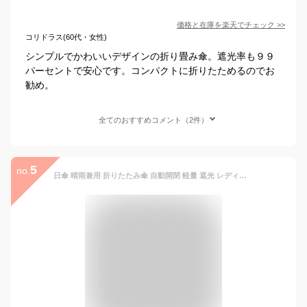
価格と在庫を
楽天
でチェック
>>
コリドラス(60代・女性)
シンプルでかわいいデザインの折り畳み傘。遮光率も９９
パーセントで安心です。コンパクトに折りたためるのでお
勧め。
全てのおすすめコメント（2件）
5
no.
日傘 晴雨兼用 折りたたみ傘 自動開閉 軽量 遮光 レディース コンパクト 傘 UVカット 涼感 プレゼント ワンタッチ 日よけ 雨傘