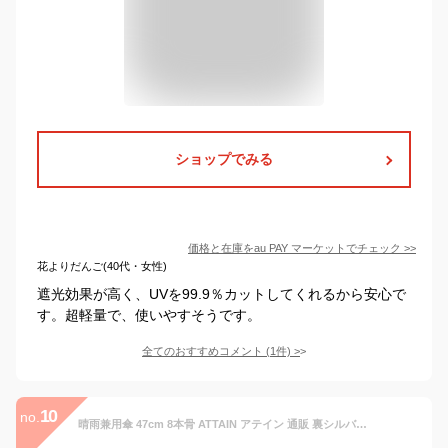
ショップでみる
価格と在庫を
au PAY マーケット
でチェック
>>
花よりだんご(40代・女性)
遮光効果が高く、UVを99.9％カットしてくれるから安心で
す。超軽量で、使いやすそうです。
全てのおすすめコメント
(
1
件)
>
10
no.
晴雨兼用傘 47cm 8本骨 ATTAIN アテイン 通販 裏シルバー UV99%CUT 遮光率98.0%以上 日傘 レディース 手開き 手動 おしゃれ かわいい 軽い 軽量 ショートタイプ 雨傘 長傘 黒 ブラック オフ白 紺 ネイビー 猫 ネコ&葉っぱ CAT&NOTE 花柄 フラワー ローズガーデン 薔薇 バラ