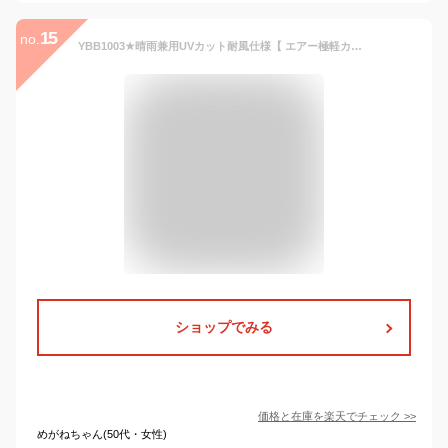
15
no.
YBB1003★晴雨兼用UVカット耐風仕様【 エアー極軽カーボAirAmane 折りたたみ傘 】AmaneAir超軽量88g50cmujipindot ピンドットコンパクトミニ折り畳み傘携帯折傘アウトドア登山キッズめちゃ軽メンズレディースーパーミニ傘 通勤通学 旅行 ランドセル子供 日傘
ショップでみる
価格と在庫を
楽天
でチェック
>>
めがねちゃん(50代・女性)