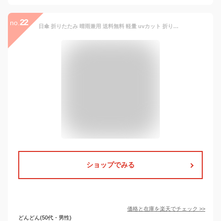
22
no.
日傘 折りたたみ 晴雨兼用 送料無料 軽量 uvカット 折り畳み傘 UPF50+ UVカット率99.9%以上 100％ 遮光 遮熱 完全遮光 折り畳み かさ 傘 日傘 アイボリー/ドット かわいい レディース 母の日 ギフト プレゼント
ショップでみる
価格と在庫を
楽天
でチェック
>>
どんどん(50代・男性)