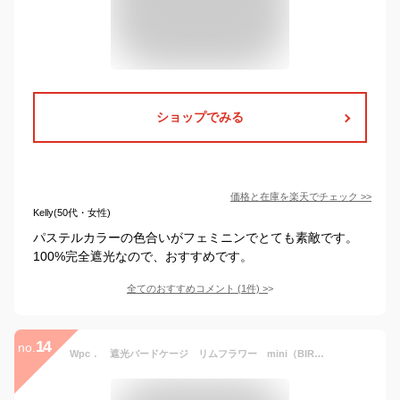
ショップでみる
価格と在庫を
楽天
でチェック
>>
Kelly(50代・女性)
パステルカラーの色合いがフェミニンでとても素敵です。
100%完全遮光なので、おすすめです。
全てのおすすめコメント
(
1
件)
>
14
no.
Wpc． 遮光バードケージ リムフラワー mini（BIRD CAGE RIM FLOWER mini 801-2113 折りたたみ傘 晴雨兼用 コンパクト 軽量 レディース 日傘 雨傘）【送料無料 あす楽】