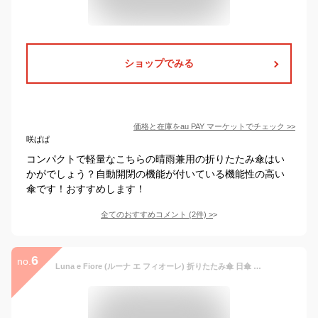
ショップでみる
価格と在庫を
au PAY マーケット
でチェック
>>
咲ぱぱ
コンパクトで軽量なこちらの晴雨兼用の折りたたみ傘はい
かがでしょう？自動開閉の機能が付いている機能性の高い
傘です！おすすめします！
全てのおすすめコメント
(
2
件)
>
6
no.
Luna e Fiore (ルーナ エ フィオーレ) 折りたたみ傘 日傘 完全遮光 日傘兼用雨傘 自動開閉 UVカット 晴雨兼用 (グリーン)