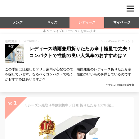
メンズ
キッズ
レディース
マイページ
本ページはプロモーションを含みます
最終更新日：2026/08/06
58064
View
28
コメント
決定
レディース晴雨兼用折りたたみ傘｜軽量で丈夫！
コンパクトで性能の良い人気傘のおすすめは？
この季節は日差しとゲリラ豪雨が心配なので、晴雨兼用のレディース折りたたみ傘
を探しています。なるべくコンパクトで軽く、性能のいいものを探しているのです
がおすすめはありますか？
キテミヨ-kitemiyo-編集部
1
no.
＼シーズン先取り早割実施中／日傘 折りたたみ 100% 完全遮光 遮光1級 UVカット 片手でパッ! 開くのも閉じるのもワンタッチ♪ 自動開閉 コンパクト 超撥水 レディース 晴雨兼用 折り畳み 傘カバー付属 アームカバー ギフト