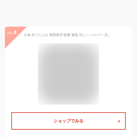
4
no.
日傘 折りたたみ 晴雨兼用 軽量 遮熱 涼しい シルバー 花柄 50cm 遮光 UVカット 紫外線対策 熱中症対策 通勤 通学 おしゃれ かわいい 人気 レディース 丈夫 軽い 折り畳み 手動開閉 2つ折り 銀色の傘 ひんやり傘 リーベン 0577
ショップでみる