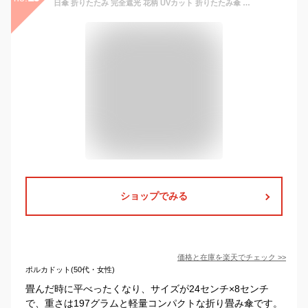
日傘 折りたたみ 完全遮光 花柄 UVカット 折りたたみ傘 100％ 遮光 レディース 軽量 軽い 晴雨兼用 コンパクト ポーチ付き プレゼント 母の日 ギフト 母の日プレゼント
ショップでみる
価格と在庫を
楽天
でチェック
>>
ポルカドット(50代・女性)
畳んだ時に平べったくなり、サイズが24センチ×8センチ
で、重さは197グラムと軽量コンパクトな折り畳み傘です。