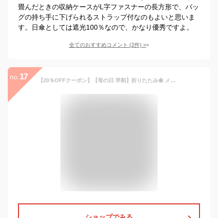
畳んだときの収納ケースがL字ファスナーの長方形で、バッ
グの持ち手に下げられるストラップ付なのもよいと思いま
す。日傘としては遮光100％なので、かなり優秀ですよ。
全てのおすすめコメント
(
2
件)
>
17
no.
【20％OFFクーポン】【母の日 早割】折りたたみ傘 メンズ 雨傘 自動開閉 傘 折り畳み傘 レディース おりたたみ傘 逆さ傘 ワンタッチ プッシュ式 逆折り ジャンプ 超撥水 大きい 軽量 ビジネス 通勤 耐風 丈夫 atta【KIZAWA公式】
ショップでみる