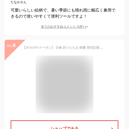
たなかさん
可愛いらしい絵柄で、暑い季節にも晴れ雨に幅広く兼用で
きるので使いやすくて便利ツールですよ！
全てのおすすめコメント
(
1
件)
>
8
no.
【20％OFFクーポン】 日傘 折りたたみ 軽量 形状記憶 完全遮光 遮熱 折りたたみ傘 晴雨兼用 超軽量 東レ製 カーボンファイバー コンパクト 雨傘 レディース メンズ 折り畳み傘 uv 100 ギフト 梅雨対策 U.Light airy【KIZAWA公式】
ショップでみる