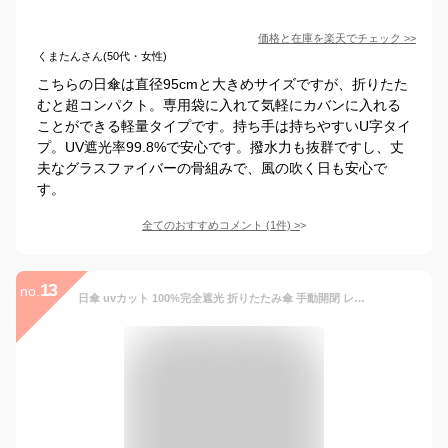
価格と在庫を
楽天
でチェック
>>
くまたんさん(50代・女性)
こちらの日傘は直径95cmと大きめサイズですが、折りたた
むと超コンパクト。専用袋に入れて気軽にカバンに入れる
ことができる軽量タイプです。持ち手は持ちやすいU字タイ
プ。UV遮光率99.8%で安心です。撥水力も抜群ですし、丈
夫なグラスファイバーの骨組みで、風の吹く日も安心で
す。
全てのおすすめコメント
(
1
件)
>
13
no.
日傘 uvカット 100%完全遮光 折りたたみ傘 手動開閉 レディース メンズ 晴雨兼用 折り畳み傘 軽量 晴雨傘 8本骨 五つ折 シンプル 折れにくい 遮熱 耐風 軽量 日よけ対策 コンパクト 収納ポーチ付き 可愛い 高温対策 旅行用