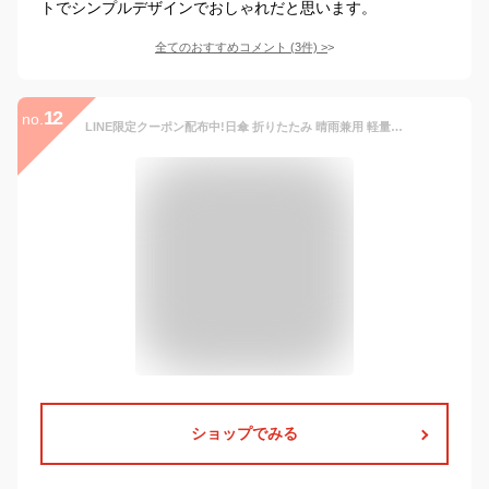
トでシンプルデザインでおしゃれだと思います。
全てのおすすめコメント
(
3
件)
>
12
no.
LINE限定クーポン配布中!日傘 折りたたみ 晴雨兼用 軽量 uvカット UPF50+ UVカット率99%以上 折りたたみ傘 遮光 遮熱 完全遮光 折り畳み かさ 傘 ピンク かわいい 母の日 レディース 送料無料 ギフト プレゼント 雨傘 日傘兼用 暑さ対策 熱中症対策 ひんやり
ショップでみる