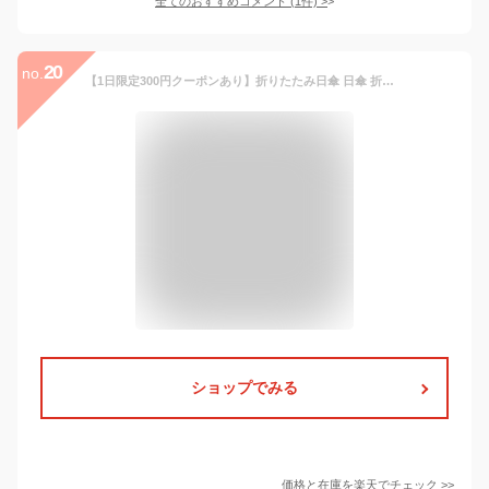
全てのおすすめコメント
(
1
件)
>
20
no.
【1日限定300円クーポンあり】折りたたみ日傘 日傘 折りたたみ 完全遮光 遮光率100% UPF50+ 晴雨兼用傘 傘 晴雨兼用 軽量 10本骨 折り畳み 傘 耐風 丈夫 レディース ギフト プレゼント 雨傘 日傘兼用 暑さ対策 熱中症対策 紫外線カット UVカット 新色 2022
ショップでみる
価格と在庫を
楽天
でチェック
>>