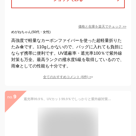
価格と在庫を
楽天
でチェック
>>
めがねちゃん(50代・女性)
高強度で軽量なカーボンファイバーを使った超軽量折りた
たみ傘です。110gしかないので、バッグに入れても負担に
ならず携帯に便利です。UV遮蔽率・遮光率100％で紫外線
対策も万全。最高ランクの撥水度5級を取得しているので、
雨傘としての性能も十分です。
全てのおすすめコメント
(
6
件)
>
9
no.
遮光率99.9％、UVカット99.9％でしっかりと紫外線対策！晴雨兼用 コンパクト 超軽量折畳傘 超軽量カーボンミニ傘 ネイビー【沖縄・離島除