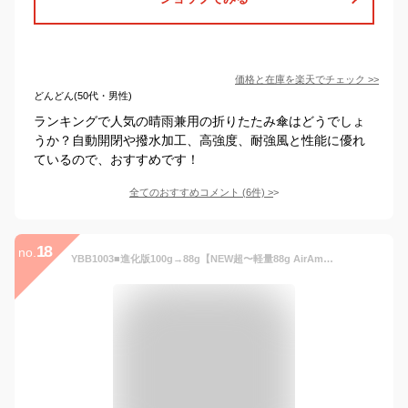
価格と在庫を
楽天
でチェック
>>
どんどん(50代・男性)
ランキングで人気の晴雨兼用の折りたたみ傘はどうでしょ
うか？自動開閉や撥水加工、高強度、耐強風と性能に優れ
ているので、おすすめです！
全てのおすすめコメント
(
6
件)
>
18
no.
YBB1003■進化版100g→88g【NEW超〜軽量88g AirAmanes折りたたみ傘 】超軽量極軽エアーカーボンmujipindot50cm無地ピンドット晴雨兼用UVカット耐風仕様コンパクトミニ折り畳み傘アウトドア折傘登山キッズめちゃ軽スーパーミニ傘ウォーターフロント大人傘子供傘