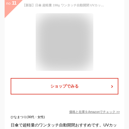
11
no.
【新版】日傘 超軽量 198g ワンタッチ自動開閉 UVカット 遮光 遮熱 折りたたみ傘 コンパクト 折り畳み日傘 紫外線遮断 耐風撥水 晴雨兼用 携帯便利 メンズ レディース 母の日 父の日 (ピンク)
ショップでみる
価格と在庫を
Amazon
でチェック
>>
ひなまつり(30代・女性)
日傘で超軽量のワンタッチ自動開閉おすすめです。UVカッ