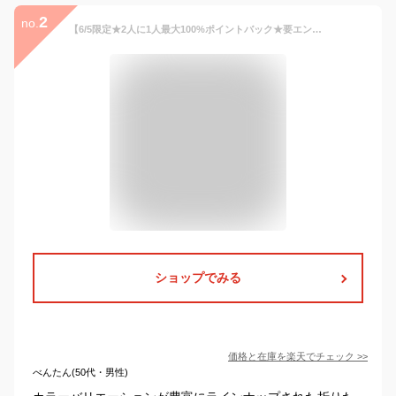
2
no.
【6/5限定★2人に1人最大100%ポイントバック★要エントリー】オンライン限定《おすすめアイテム★送料無料》ギフト対象【Wpc.公式】折りたたみ日傘 オールウェザーパラソル【完全遮光100％ 完全UVカット率100％生地 晴雨兼用 レディース 遮熱】 父の日 0617 1000円オフ
ショップでみる
価格と在庫を
楽天
でチェック
>>
べんたん(50代・男性)