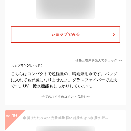
ショップでみる
価格と在庫を
楽天
でチェック
>>
ちょプラ(40代・女性)
こちらはコンパクトで超軽量の、晴雨兼用傘です。バッグ
に入れても邪魔になりませんよ。グラスファイバーで丈夫
です。UV・撥水機能もしっかりしています。
全てのおすすめコメント
(
1
件)
>
19
no.
傘 折りたたみ wpc 定番 軽量 軽い 超撥水 はっ水 撥水 折りたたみ傘 レディース メンズ シンプル 無地 柄 アンヌレラ unnurella 晴雨兼用 55cm 6本骨 コンパクト 雨傘 日傘 収納袋付き 男女兼用 オシャレ かわいい 小松精練 KOMATSU wpc ワールドパーティ