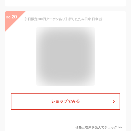
20
no.
【1日限定300円クーポンあり】折りたたみ日傘 日傘 折りたたみ 完全遮光 遮光率100% UPF50+ 晴雨兼用傘 傘 晴雨兼用 軽量 10本骨 折り畳み 傘 耐風 丈夫 レディース ギフト プレゼント 雨傘 日傘兼用 暑さ対策 熱中症対策 紫外線カット UVカット 新色 2022
ショップでみる
価格と在庫を
楽天
でチェック
>>