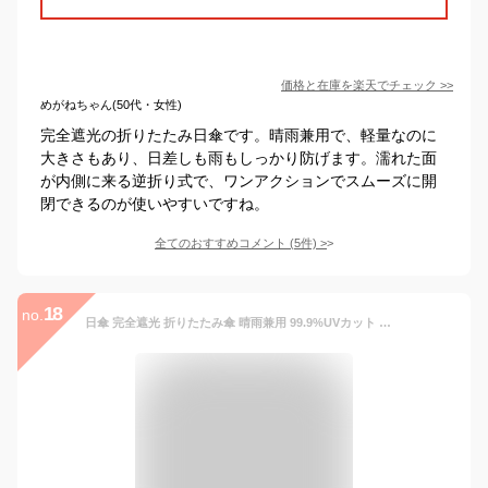
価格と在庫を
楽天
でチェック
>>
めがねちゃん(50代・女性)
完全遮光の折りたたみ日傘です。晴雨兼用で、軽量なのに
大きさもあり、日差しも雨もしっかり防げます。濡れた面
が内側に来る逆折り式で、ワンアクションでスムーズに開
閉できるのが使いやすいですね。
全てのおすすめコメント
(
5
件)
>
18
no.
日傘 完全遮光 折りたたみ傘 晴雨兼用 99.9%UVカット 自動開閉 軽量 8本骨 おりたたみ傘 耐風 丈夫 撥水 遮光 遮熱 遮蔽 レディース 紫外線シャット 210T高密度 傘 日焼け止め 女性 梅雨対策 アウト コンパクト おしゃれ プレゼント