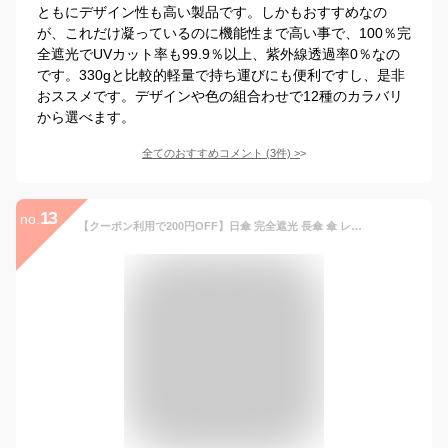
ともにデザイン性も高い製品です。しかもおすすめなの
が、これだけ凝っているのに機能性まで高い事で、100％完
全遮光でUVカット率も99.9％以上、紫外線透過率0％なの
です。330gと比較的軽量で持ち運びにも便利ですし、是非
おススメです。デザインや色の組合わせで12種のカラバリ
から選べます。
全てのおすすめコメント
(
3
件)
>
13
no.
【クーポン利用で200円OFF】日傘 完全遮光 長傘 傘 レディース 晴雨兼用 かわいい 2重張り UVカット率99%以上 遮熱 プレゼント ギフト マスク焼け 黒 グリーン かわず張り 大きい サイズ おしゃれ オシャレ 遮光100 涼しい