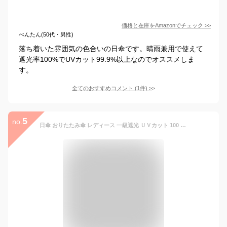
価格と在庫を
Amazon
でチェック
>>
べんたん(50代・男性)
落ち着いた雰囲気の色合いの日傘です。晴雨兼用で使えて
遮光率100%でUVカット99.9%以上なのでオススメしま
す。
全てのおすすめコメント
(
1
件)
>
5
no.
日傘 おりたたみ傘 レディース 一級遮光 ＵＶカット 100 かわいい 超軽量 星柄刺繍 晴雨兼用 刺しゅう J型ハンドル 210T高密度 撥水加工 グラスファイバー 紫外線カット 可愛い プレゼント ギフト (.ホワイト)