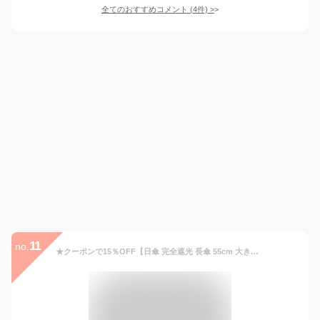
全てのおすすめコメント
(
4
件)
>
11
no.
★クーポンで15％OFF【日傘 完全遮光 長傘 55cm 大きめ】 晴雨兼用 送料無料 遮蔽率100% 遮光率100% UVカット 耐風 撥水 遮熱 涼しい 女性 レディース 1級遮光 雨傘 おしゃれ 可愛い 暑さ対策 梅雨 誕生日プレゼント 母の日ギフト