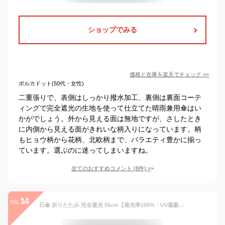
ショップでみる
価格と在庫を
楽天
でチェック
>>
ポルカドット(50代・女性)
二重張りで、表側はしっかり撥水加工、裏側は裏面コーテ
ィングで完全遮光の生地を使って仕立てた晴雨兼用傘はい
かがでしょう。外から見える面は無地ですが、さしたとき
に内側から見える面がきれいな柄入りになっています。柄
もヒョウ柄から花柄、北欧柄まで、バラエティ豊かに揃っ
ています。選ぶのに迷ってしまいますね。
全てのおすすめコメント
(
8
件)
>
14
no.
日傘 折りたたみ 完全遮光 55cm【遮光率100%・UV遮蔽率99.9%以上】《晴雨兼用日傘》大きいサイズ UVカット レディース メンズ 木持ち手 雨傘 ワイド折りたたみ傘 遮熱 涼しい 軽い310g 紫外線対策 vnsz-586z 母の日 プレゼント 実用的 【aroco/アロコ】