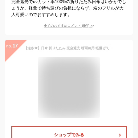
完全遮光でuvカット率100%の折りたたみ日傘はいかがでし
ょうか。軽量で持ち運びの負担にならず、端のフリルが大
人可愛いのでおすすめします。
全てのおすすめコメント
(
9
件)
>
17
no.
【逆さ傘】日傘 折りたたみ 完全遮光 晴雨兼用 軽量 折りたたみ傘 折り畳み傘 レディース 撥水 雨傘 大きめ uvカット 一級遮光 100 コンパクト おしゃれ プレゼント バンブー 紫外線 遮熱 涼しい 母の日ギフト
ショップでみる