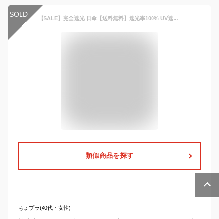
SOLD
【SALE】完全遮光 日傘【送料無料】遮光率100% UV遮蔽率100% 撥水加工 竹手元 タッセル付き 長傘 無地/パイピング切替 レディース ブラックコーティング 竹製ハンドル 紫外線カット UVカット 晴雨兼用 遮熱 9217 7525【母の日 ギフト】
類似商品を探す
ちょプラ(40代・女性)