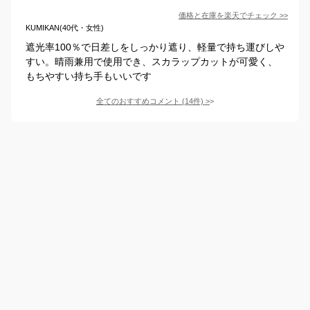
価格と在庫を
楽天
でチェック
>>
KUMIKAN(40代・女性)
遮光率100％で日差しをしっかり遮り、軽量で持ち運びしや
すい。晴雨兼用で使用でき、スカラップカットが可愛く、
もちやすい持ち手もいいです
全てのおすすめコメント
(
14
件)
>