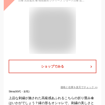
日傘 完全遮光 傘 晴雨兼用 レディース ショート日傘 送料無料 女優日傘優雅刺繍 かわず張りショート折りたたみ日傘 UVカット 紫外線対策 1級遮光 遮光率100％ 遮熱 涼しい かわず張り ハチドリ
ショップでみる
価格と在庫を
楽天
でチェック
>>
Silvia(60代・女性)
上品な刺繍が施された高級感あふれるこちらの折り畳み傘
はいかがでしょう？縁の形もオシャレで、刺繍の美しさと