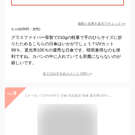
価格と在庫を
楽天
でチェック
>>
ちゃゆ(50代・女性)
グラスファイバー骨製で210gの軽量で手のひらサイズに折
りたためるこちらの日傘はいかがでしょう？UVカット
99％、遮光率100％の優秀な日傘です。晴雨兼用なのも便
利ですね。カバンの中に入れていても邪魔にならないのが
嬉しいです。
全てのおすすめコメント
(
2
件)
>
9
no.
【クーポンで10%OFF】日傘 完全遮光 長傘 遮光率100% バンブーハンドル レディース 晴雨兼用 UVカット99.9% UPF50+ 深張り 母の日 プレゼント ギフト 持ち手 竹 バンブー フリル