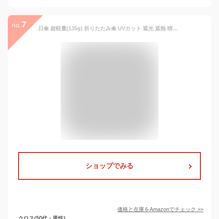
7
no.
日傘 超軽量(135g) 折りたたみ傘 UVカット 遮光 遮熱 晴雨兼用 折り畳み日傘 300T 高強度カーボンファイバー 収納ポーチ付き ピンク
ショップでみる
価格と在庫を
Amazon
でチェック
>>
クロス(50代・男性)