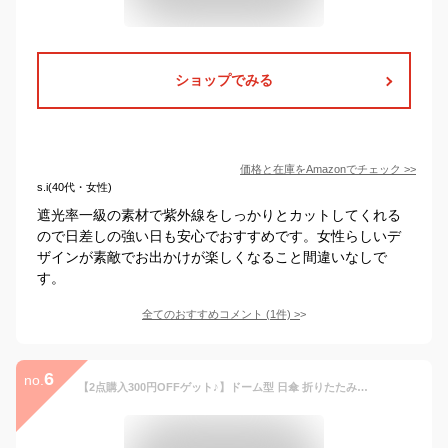
ショップでみる
価格と在庫を
Amazon
でチェック
>>
s.i(40代・女性)
遮光率一級の素材で紫外線をしっかりとカットしてくれる
ので日差しの強い日も安心でおすすめです。女性らしいデ
ザインが素敵でお出かけが楽しくなること間違いなしで
す。
全てのおすすめコメント
(
1
件)
>
6
no.
【2点購入300円OFFゲット♪】ドーム型 日傘 折りたたみ 遮光率100％ レディース 晴雨兼用傘 おりたたみ 雨傘 大きめ 深張り 完全遮光 涼しい uvカット 8本骨 コンパクト 折り畳み傘 遮熱 紫外線対策 おしゃれ 可愛い 軽量 uvカット率98% 梅雨対策 耐風 おりたたみ 傘