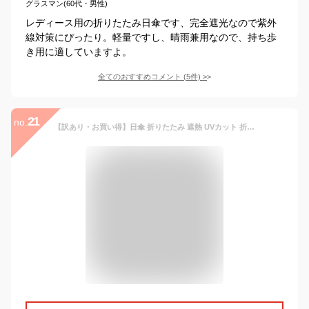
グラスマン(60代・男性)
レディース用の折りたたみ日傘です、完全遮光なので紫外
線対策にぴったり。軽量ですし、晴雨兼用なので、持ち歩
き用に適していますよ。
全てのおすすめコメント
(
5
件)
>
21
no.
【訳あり・お買い得】日傘 折りたたみ 遮熱 UVカット 折りたたみ傘 遮光 レディース 軽量 軽い 晴雨兼用 手動 自動開閉 折り畳み 日傘 傘 かわいい スカラップ レース ギフト プレゼント