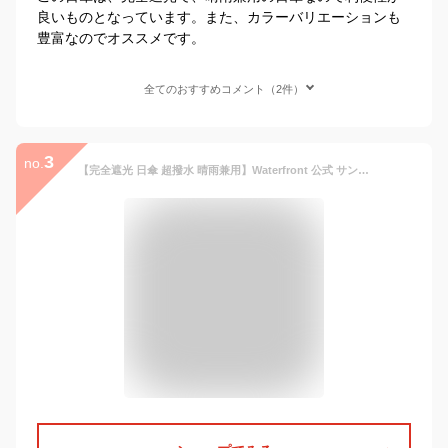
良いものとなっています。また、カラーバリエーションも
豊富なのでオススメです。
全てのおすすめコメント（2件）
3
no.
【完全遮光 日傘 超撥水 晴雨兼用】Waterfront 公式 サンシェイド水玉・ボーダー クールテック ひんやり涼感 熱中症 折りたたみ レディース UVカット 99.99% 遮熱 軽量 カラーコーティング 雨傘 かわいい ドット ギフト プレゼント