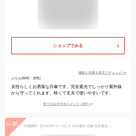
ショップでみる
価格と在庫を
楽天
でチェック
>>
ぷりん(50代・女性)
女性らしくお洒落な日傘です。完全遮光でしっかり紫外線
から守ってくれます。軽くて丈夫で使いやすいです。
全てのおすすめコメント
(
2
件)
>
10
no.
SS期間中【15％OFFクーポン】2026新作 日傘 完全遮光 長傘 55cm 大きめ 晴雨兼用 UVカット 紫外線対策 遮熱 1級遮光 涼しい 耐風 撥水 雨傘 ショート傘 おしゃれ 可愛い 女性 レディース prism bicolor【KIZAWA公式】