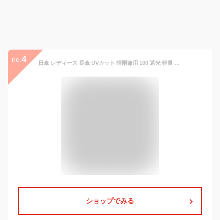
4
no.
日傘 レディース 長傘 UVカット 晴雨兼用 100 遮光 軽量 UV 99.9%以上 遮熱効果 ヒートカット 花柄 レース パラソル a.s.s.a (FL130/ネイビー)
ショップでみる