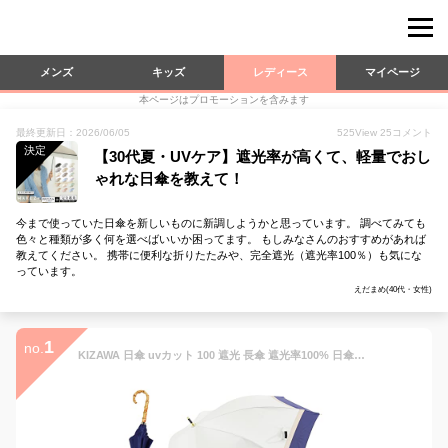
メンズ
キッズ
レディース
マイページ
本ページはプロモーションを含みます
最終更新日：2026/06/05
525
View
25
コメント
決定
【30代夏・UVケア】遮光率が高くて、軽量でおし
ゃれな日傘を教えて！
今まで使っていた日傘を新しいものに新調しようかと思っています。 調べてみても
色々と種類が多く何を選べばいいか困ってます。 もしみなさんのおすすめがあれば
教えてください。 携帯に便利な折りたたみや、完全遮光（遮光率100％）も気にな
っています。
えだまめ(40代・女性)
1
no.
KIZAWA 日傘 uvカット 100 遮光 長傘 遮光率100% 日傘兼用雨傘 レディース 軽量 遮蔽率100% おしゃれ 女性 晴雨兼用 5級撥水 完全遮光 遮熱 丈夫 可愛い 耐風 大きい スポーツ観戦用 母の日のプレゼント 敬老の日 ギフト 誕生日プレゼント 女の子 20代 30代 40代 8本骨 7本骨 バンブー ラタン クリア 持ち手