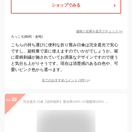
ショップでみる
価格と在庫を
楽天
でチェック
>>
ろっころ(60代・女性)
こちらの持ち運びに便利な折り畳み日傘は完全遮光で安心
ですし、超軽量で楽に使えますのでいかがでしょうか。裾
に星柄刺繍が施されていてお洒落なデザインですので使う
と気分も上がりそうです。現在は清楚感のある白色や、可
愛いピンク色から選べます。
全てのおすすめコメント
(
2
件)
>
22
no.
完全遮光 日傘【送料無料】遮光率100% UV遮蔽率100% ジャンプ傘 長傘 ダマスクモチーフ レディース ブラックコーティング 雨傘 日傘 紫外線カット UVカット 晴雨兼用 遮熱 母の日 ギフト 7230【母の日 ギフト】