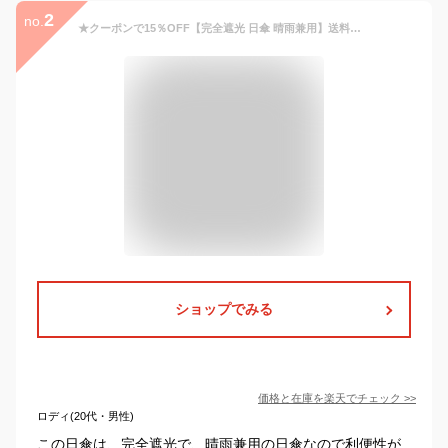
2
no.
★クーポンで15％OFF【完全遮光 日傘 晴雨兼用】送料無料 長傘 ショート 傘 50cm 遮蔽率 遮光率100% UVカット 軽量 耐風 撥水 遮熱 涼しい 女性 レディース 1級遮光 雨傘 オシャレ 可愛い 誕生日プレゼント バンブー 母の日ギフト
ショップでみる
価格と在庫を
楽天
でチェック
>>
ロディ(20代・男性)
この日傘は、完全遮光で、晴雨兼用の日傘なので利便性が