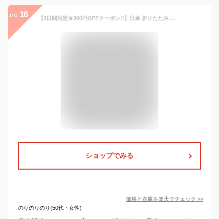
16
no.
【3日間限定★300円OFFクーポン!!】日傘 折りたたみ 完全遮光 晴雨兼用 軽量 遮光率100% 傘 レディース w.p.c wpc uvカット mini レース クラッシック フリル スカラップ リムスター ハート 折り畳み傘 雨傘 かわいい おしゃれ 母の日 【楽ギフ_○○】【-】
ショップでみる
価格と在庫を
楽天
でチェック
>>
のりのりのり(50代・女性)