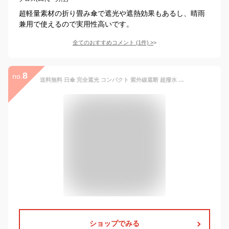
超軽量素材の折り畳み傘で遮光や遮熱効果もあるし、晴雨
兼用で使えるので実用性高いです。
全てのおすすめコメント
(
1
件)
>
8
no.
送料無料 日傘 完全遮光 コンパクト 紫外線遮断 超撥水 晴雨兼用 遮熱 折りたたみ 傘 メンズ レディース 高強度グラスファイバー 携帯便利 超軽量 UVカット99% 遮光率100% UPF50+ 高強度グラスファイバー 6本骨 日焼け防止 耐風 携帯便利
ショップでみる