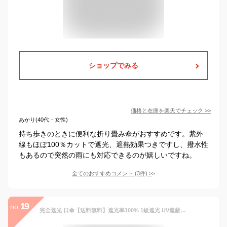
ショップでみる
価格と在庫を
楽天
でチェック
>>
あかり(40代・女性)
持ち歩きのときに便利な折り畳み傘がおすすめです。紫外
線もほぼ100％カットで遮光、遮熱効果つきですし、撥水性
もあるので突然の雨にも対応できるのが嬉しいですね。
全てのおすすめコメント
(
3
件)
>
19
no.
完全遮光 日傘【送料無料】遮光率100% 1級遮光 UV遮蔽率100% 晴雨兼用 ショート傘 50cm レディース makez. マケズ ブラックコーティング 竹ハンドル バンブーハンドル 紫外線カット UVカット 2本ライン 3色切替 グログラン＆レースプリント 7513 7514 7516【母の日 ギフト】