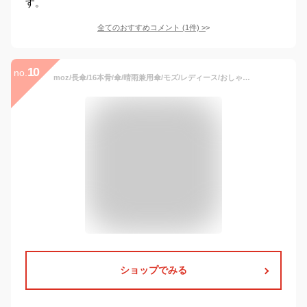
す。
全てのおすすめコメント
(
1
件)
>
10
no.
moz/長傘/16本骨/傘/晴雨兼用傘/モズ/レディース/おしゃれ/かわいい/ブランド／ブロンズ（BRONZE）
ショップでみる