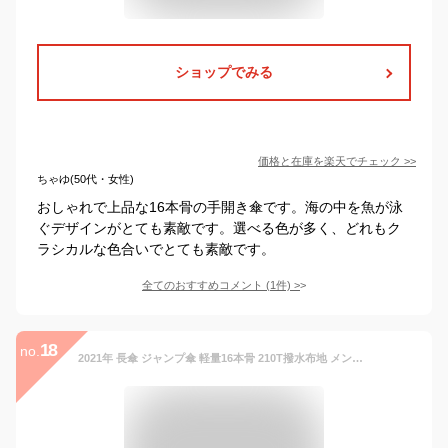
ショップでみる
価格と在庫を
楽天
でチェック
>>
ちゃゆ(50代・女性)
おしゃれで上品な16本骨の手開き傘です。海の中を魚が泳
ぐデザインがとても素敵です。選べる色が多く、どれもク
ラシカルな色合いでとても素敵です。
全てのおすすめコメント
(
1
件)
>
18
no.
2021年 長傘 ジャンプ傘 軽量16本骨 210T撥水布地 メンズ レディース 丈夫 グラス繊維中棒 頑丈 大型 台風対応 梅雨対策 超撥水 風にも強い 耐風傘 梅雨 父の日 (ブルー)