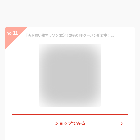
11
no.
【★お買い物マラソン限定！20%OFFクーポン配布中！】【雨に濡れると柄が浮き上がる傘】16本骨 傘 雨傘 長傘 晴雨兼用 レディース 女性 用 おしゃれ きれいめ 上品 和風 無地 シンプル 桜 さくら 柄 耐風 丈夫 ジャンプ 式 プレゼント 人気 安い 送料無料 梅雨 あす楽
ショップでみる