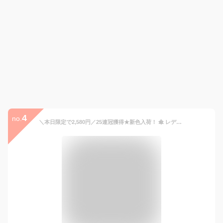
4
no.
＼本日限定で2,580円／25連冠獲得★新色入荷！ 傘 レディース 16本骨 日傘 雨傘 長傘 大きめ 軽量 かわいい 完全遮光100% uvカット 日焼け対策 ジャンプ傘 バンブーハンドル おしゃれ 晴雨兼用 超撥水 かさ カサ ワンタッチ 耐風梅雨 母の日ギフト