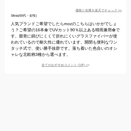
価格と在庫を
楽天
でチェック
>>
Silvia(60代・女性)
人気ブランドご希望でしたらmozのこちらはいかがでしょ
う？ご希望の16本傘でUVカット90％以上ある晴雨兼用傘で
す。親骨に錆びにくくて折れにくいグラスファイバーが使
われているので耐久性に優れています。開閉も便利なワン
タッチ式で、使い勝手抜群です。落ち着いた色合いのオシ
ャレな北欧柄3種から選べます。
全てのおすすめコメント
(
1
件)
>