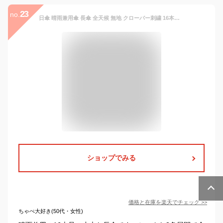
23
no.
日傘 晴雨兼用傘 長傘 全天候 無地 クローバー刺繍 16本骨 541922
ショップでみる
価格と在庫を
楽天
でチェック
>>
ちゃぺ大好き(50代・女性)