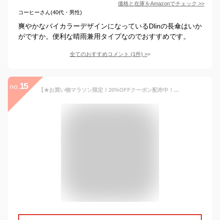
価格と在庫を
Amazon
でチェック
>>
コーヒーさん(40代・男性)
爽やかなバイカラーデザインになっているDlinの長傘はいか
がですか。便利な晴雨兼用タイプなのでおすすめです。
全てのおすすめコメント
(
1
件)
>
15
no.
【★お買い物マラソン限定！20%OFFクーポン配布中！】【美しく華やかに彩る 16本骨傘】長傘 16本骨 傘 かさ 雨傘 晴雨兼用 レディース 女性 用 おしゃれ きれいめ 上品 和風 無地 シンプル 耐風 丈夫 頑丈 ジャンプ 式 ギフト プレゼント 人気 安い " 送料無料 " あす楽