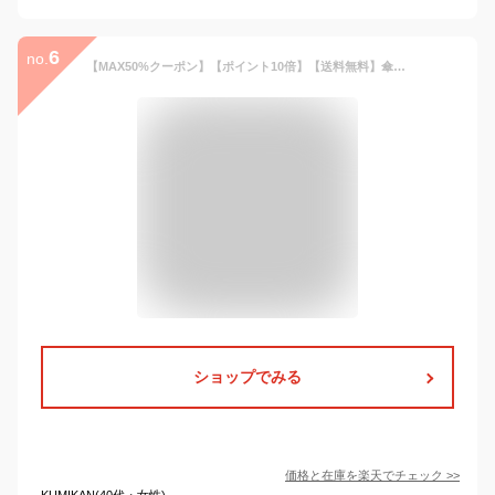
6
no.
【MAX50%クーポン】【ポイント10倍】【送料無料】傘 レディース 母親 プレゼント 実用的 クリスマス 誕生日 ギフト メッセージカード 贈り物 贈答品 高級感 花柄 サテン地 16本骨 60cm 強い 丈夫 雨傘 長傘 ジャンプ お祝い 傘寿 喜寿 米寿 還暦 結婚記念日
ショップでみる
価格と在庫を
楽天
でチェック
>>
KUMIKAN(40代・女性)