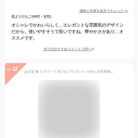
価格と在庫を
楽天
でチェック
>>
花よりだんご(40代・女性)
オシャレでかわいらしく、エレガントな雰囲気のデザイン
だから、使いやすそうで良いですね。華やかさがあり、オ
ススメです。
全てのおすすめコメント
(
1
件)
>
12
no.
あす楽 傘 レディース 名入れ プレゼント mabu 16本骨傘 長傘 ワンタッチ式 ジャンプ 花 フラワー ワンポイント ギフト 女性用 雨傘 日傘 晴雨兼用 SMV アネモネ ローズ ダリア ブロッサム フリージア クレマチス スミレ ガーベラ ラナンキュラス /傘/ 2023