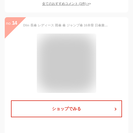
全てのおすすめコメント
(
1
件)
>
14
no.
Dlin 長傘 レディース 雨傘 傘 ジャンプ傘 16本骨 日傘兼用雨傘 撥水布地 台風対応 自動開 遮光 梅雨対応 風に強い 軽量 丈夫 サッカー観戦
ショップでみる