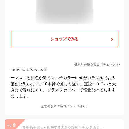
ショップでみる
価格と在庫を
楽天
でチェック
>>
のりのりのり(50代・女性)
一マスごとに色が違うマルチカラーの傘がカラフルでお洒
落だと思います。16本骨で風にも強く、直径１０６㎝と大
きめで濡れにくく、グラスファイバーで軽量なのでおすす
めします。
全てのおすすめコメント
(
1
件)
>
9
no.
雨傘 長傘 おしゃれ 16本骨 大きめ 撥水 日傘 かさ カサ 折れにくい 晴雨兼用 ワンタッチ 耐風傘 UVカット 軽量 かわいい 梅雨対策 シンプル 通勤通学 傘 レディース メンズ ジャンプ傘 長傘 エレガント