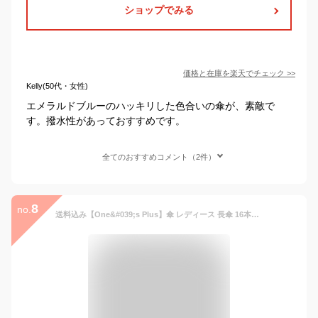
ショップでみる
価格と在庫を
楽天
でチェック
>>
Kelly(50代・女性)
エメラルドブルーのハッキリした色合いの傘が、素敵で
す。撥水性があっておすすめです。
全てのおすすめコメント（2件）
8
no.
送料込み【One&#039;s Plus】傘 レディース 長傘 16本骨傘 プレーンアンブレラ 【ベーシックカラーシリーズ】 60cm 雨傘 手動式 全11色【楽ギフ_包装選択】| 無地 撥水 長雨傘 長傘 かわいい レディース カラフル 手開き式 大きめ 丈夫 和傘 番傘風 大人 プレゼント 推し色