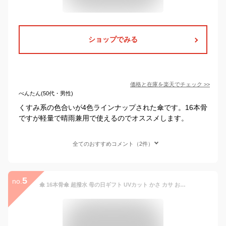
ショップでみる
価格と在庫を
楽天
でチェック
>>
べんたん(50代・男性)
くすみ系の色合いが4色ラインナップされた傘です。16本骨
ですが軽量で晴雨兼用で使えるのでオススメします。
全てのおすすめコメント（2件）
5
no.
傘 16本骨傘 超撥水 母の日ギフト UVカット かさ カサ おしゃれ 女性 婦人 レディース 長傘 梅雨 雨傘 アンブレラ 日傘 雨の日