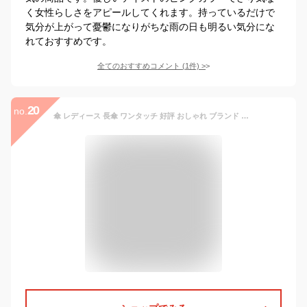
く女性らしさをアピールしてくれます。持っているだけで
気分が上がって憂鬱になりがちな雨の日も明るい気分にな
れておすすめです。
全てのおすすめコメント
(
1
件)
>
20
no.
傘 レディース 長傘 ワンタッチ 好評 おしゃれ ブランド 丈夫 ジャンプ傘 58cm 軽量 母の日 ギフト UVカット 紫外線防止 プレゼント ホワイトデーお返し 16本骨 16本骨 日傘 雨傘 婦人傘 ウィメンズ ベーシックジャンプ