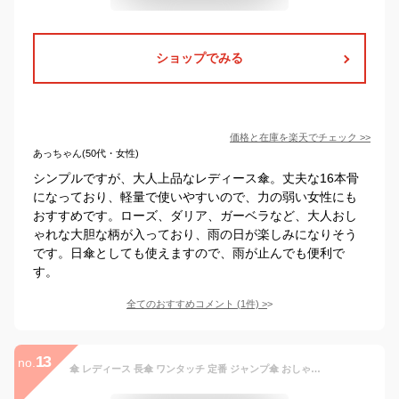
ショップでみる
価格と在庫を
楽天
でチェック
>>
あっちゃん(50代・女性)
シンプルですが、大人上品なレディース傘。丈夫な16本骨
になっており、軽量で使いやすいので、力の弱い女性にも
おすすめです。ローズ、ダリア、ガーベラなど、大人おし
ゃれな大胆な柄が入っており、雨の日が楽しみになりそう
です。日傘としても使えますので、雨が止んでも便利で
す。
全てのおすすめコメント
(
1
件)
>
13
no.
傘 レディース 長傘 ワンタッチ 定番 ジャンプ傘 おしゃれ ブランド 58cm 晴雨兼用傘 丈夫 日傘 雨傘 軽量 母の日 ギフト UVカット 紫外線防止 プレゼント 16本骨 16本骨 婦人傘 グラスファイバー