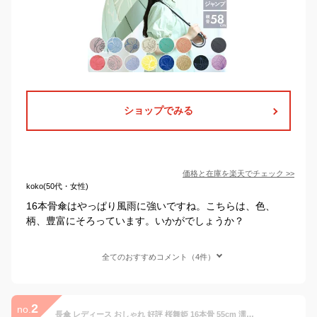
ショップでみる
価格と在庫を
楽天
でチェック
>>
koko(50代・女性)
16本骨傘はやっぱり風雨に強いですね。こちらは、色、
柄、豊富にそろっています。いかがでしょうか？
全てのおすすめコメント（4件）
2
no.
長傘 レディース おしゃれ 好評 桜舞姫 16本骨 55cm 濡れると柄が浮き出る ジャンプ傘 花柄 フラワー 桜 グラスファイバー骨 丈夫 かわいい 通勤 通学 プチギフト 婦人傘 女性用 傘 Natural basic