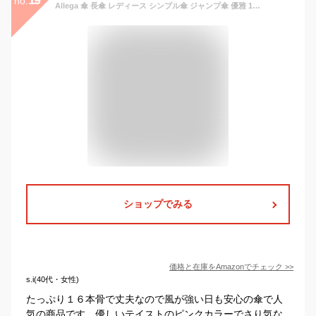
no.
Allega 傘 長傘 レディース シンプル傘 ジャンプ傘 優雅 16本骨 おしゃれ 丈夫 撥水 耐風 晴雨兼用傘 大きな傘 モランディ・フレッシュピンク
ショップでみる
価格と在庫を
Amazon
でチェック
>>
s.i(40代・女性)
たっぷり１６本骨で丈夫なので風が強い日も安心の傘で人
気の商品です。優しいテイストのピンクカラーでさり気な