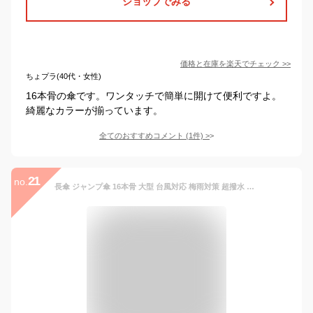
ショップでみる
価格と在庫を
楽天
でチェック
>>
ちょプラ(40代・女性)
16本骨の傘です。ワンタッチで簡単に開けて便利ですよ。
綺麗なカラーが揃っています。
全てのおすすめコメント
(
1
件)
>
21
no.
長傘 ジャンプ傘 16本骨 大型 台風対応 梅雨対策 超撥水 メンズ レディース