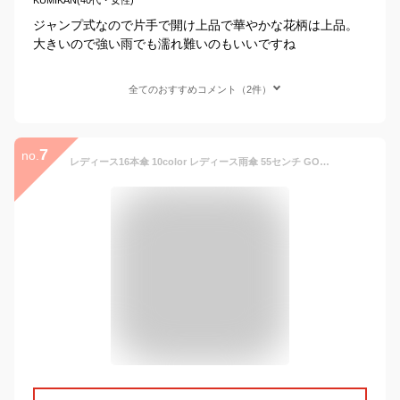
ジャンプ式なので片手で開け上品で華やかな花柄は上品。
大きいので強い雨でも濡れ難いのもいいですね
全てのおすすめコメント（2件）
7
no.
レディース16本傘 10color レディース雨傘 55センチ GOODデザイン 女性用 婦人用 長傘 雨傘 おしゃれ 通勤通学 撥水性 プレゼント ギフト 贈り物 誕生日 クリスマス ギフト プレゼント 贈り物