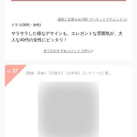
価格と在庫を
au PAY マーケット
でチェック
>>
ドラコ(30代・女性)
サラサラした様なデサインも、エレガントな雰囲気が、大
人な40代の女性にピッタリ！
全てのおすすめコメント
(
1
件)
>
17
no.
【雨傘・長傘】【手開き】【16本骨】【レディース】珊瑚の海をタイ・エイ・いわしの大群が泳ぐアクア柄手開き雨傘