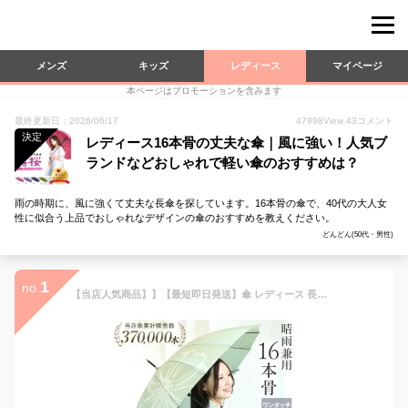
メンズ
キッズ
レディース
マイページ
本ページはプロモーションを含みます
最終更新日：2026/06/17
47998
View
43
コメント
決定
レディース16本骨の丈夫な傘｜風に強い！人気ブ
ランドなどおしゃれで軽い傘のおすすめは？
雨の時期に、風に強くて丈夫な長傘を探しています。16本骨の傘で、40代の大人女
性に似合う上品でおしゃれなデザインの傘のおすすめを教えください。
どんどん(50代・男性)
1
no.
【当店人気商品】】【最短即日発送】傘 レディース 長傘 ワンタッチ 好評 おしゃれ ブランド ジャンプ傘 58cm 晴雨兼用傘 丈夫 日傘 雨傘 軽量 母の日 ギフト UVカット 紫外線防止 プレゼント 16本骨 16本骨 婦人傘 グラスファイバー