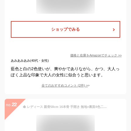
ショップでみる
価格と在庫を
Amazon
でチェック
>>
あみあみあみ(40代・女性)
藍色と白の2色使いが、爽やかでありながら、かつ、大人っ
ぽく上品な印象で大人の女性に似合うと思います。
全てのおすすめコメント
(
2
件)
>
22
no.
傘 レディース 親骨58cm 16本骨 手開き 無地×裏面4色二重張り手開き雨傘 (カーキ)