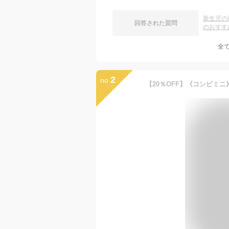
新生児の
回答された質問
のおすす
全
2
no.