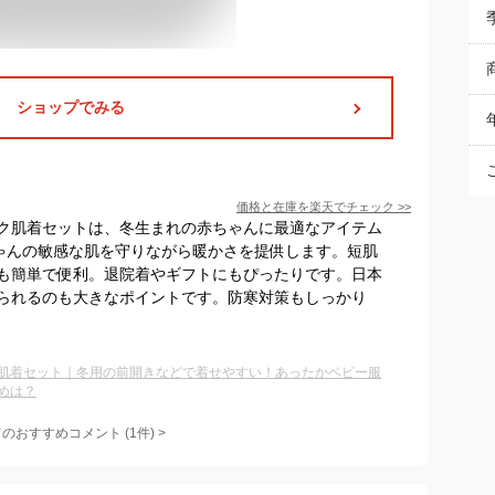
ショップでみる
価格と在庫を
楽天
でチェック
>>
ク肌着セットは、冬生まれの赤ちゃんに最適なアイテム
ちゃんの敏感な肌を守りながら暖かさを提供します。短肌
も簡単で便利。退院着やギフトにもぴったりです。日本
られるのも大きなポイントです。防寒対策もしっかり
肌着セット｜冬用の前開きなどで着せやすい！あったかベビー服
めは？
てのおすすめコメント
(
1
件)
>