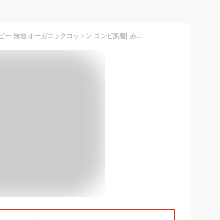
【メール便可】犬印本舗 ベビー 無地 オーガニックコットン コンビ肌着| 赤ちゃん 新生児 肌着 下着 前開き 50 60 長袖 ベージュ 綿100 綿 スナップ 男の子 女の子 日本製 春 夏 秋 冬 ベビー服 ベビー用品 ベビーウェア 出産祝い ギフト スナップボタン コットン ベビー肌着