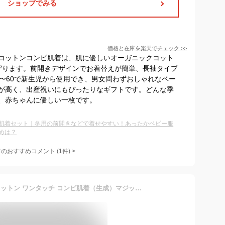
ショップでみる
価格と在庫を
楽天
でチェック
>>
コットンコンビ肌着は、肌に優しいオーガニックコット
を守ります。前開きデザインでお着替えが簡単、長袖タイプ
0〜60で新生児から使用でき、男女問わずおしゃれなベー
が高く、出産祝いにもぴったりなギフトです。どんな季
、赤ちゃんに優しい一枚です。
肌着セット｜冬用の前開きなどで着せやすい！あったかベビー服
めは？
てのおすすめコメント
(
1
件)
>
◇日本製◇ オーガニック コットン ワンタッチ コンビ肌着（生成）マジックテープタイプ フェルトくまちゃん 新生児 サイズ 50-60cm 綿100％ オールシーズン 春 夏 秋 冬 ベビー 赤ちゃん 服 肌着 下着 男の子 女の子 オーガニックコットン スムース