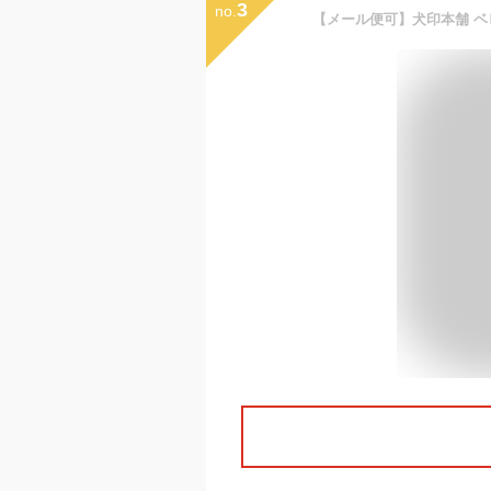
3
no.