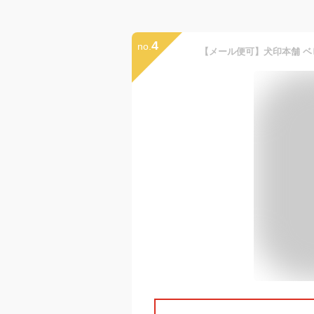
4
no.