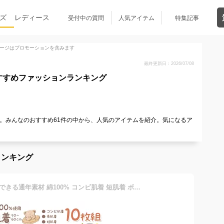
ズ
レディース
受付中の質問
人気アイテム
特集記事
ージはプロモーションを含みます
最終更新日：2026/07/08
すすめファッションランキング
。みんなのおすすめ61件の中から、人気のアイテムを紹介。気になるア
ランキング
新生児肌着 【10枚】重ね着できる通年素材 綿100% コンビ肌着 短肌着 ボタン ワンタッチ ベビー 肌着 セット 冬生まれ 春 夏 秋 紐 赤ちゃん ベビー 肌着セット 出産 祝い プレゼント 男の子 女の子 ユニセックス 50 60 くま マタニティ インナー 新生児 服 の店 magenta