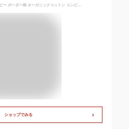
【メール便可】犬印本舗 ベビー ボーダー柄 オーガニックコットン コンビ肌着 | 赤ちゃん 新生児 肌着 下着 前開き 50 60 長袖 ベージュ ボーダー 綿100 綿 男の子 女の子 日本製 春 夏 秋 冬 ベビー服 ベビー用品 ベビーウェア 出産祝い スナップボタン コットン ベビー肌着
ショップでみる