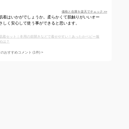
価格と在庫を
楽天
でチェック
>>
肌着はいかがでしょうか。柔らかくて肌触りがいいオー
さしく安心して使う事ができると思います。
肌着セット｜冬用の前開きなどで着せやすい！あったかベビー服
めは？
てのおすすめコメント
(
1
件)
>