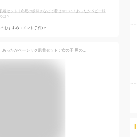
肌着セット｜冬用の前開きなどで着せやすい！あったかベビー服
めは？
てのおすすめコメント
(
1
件)
>
【20％OFF】《コンビミニ》あったかベーシック肌着セット : 女の子 男の子 50cm 60cm | 秋冬 秋生まれ 冬生まれ 短肌着 コンビ肌着 新生児肌着 ピンク ブルー 綿 100％ ギフト 防寒 子供 新生児 服 肌着セット 乳児 子供服 退院 退院着 エアーニット【プレゼント】