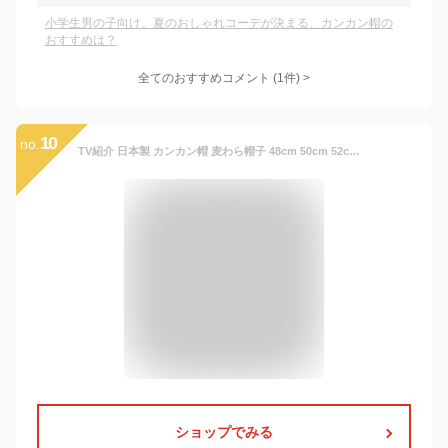
小学生男の子向け。夏のおしゃれコーデが決まる、カンカン帽の
おすすめは？
全てのおすすめコメント
(
1
件)
>
10
no.
TV紹介 日本製 カンカン帽 麦わら帽子 48cm 50cm 52cm 54cm 56cm 麦わら カンカン帽子 ホイップクリーム ベビー キッズ 女の子 男の子 ゴム付き ストロー ハット 帽子 春 夏 定番 シンプル おしゃれ かわいい【ラッピング不可】
ショップでみる