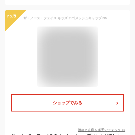
5
no.
ザ・ノース・フェイス キッズ ロゴメッシュキャップ NNJ02409-NNJ02303 THE NORTH FACE【50〜56cm】 キッズ 子供 小学生 帽子 キャップ 日よけ 定番 UN GA NT TP Z ネイビー グリーン パープル グレー
ショップでみる
価格と在庫を
楽天
でチェック
>>