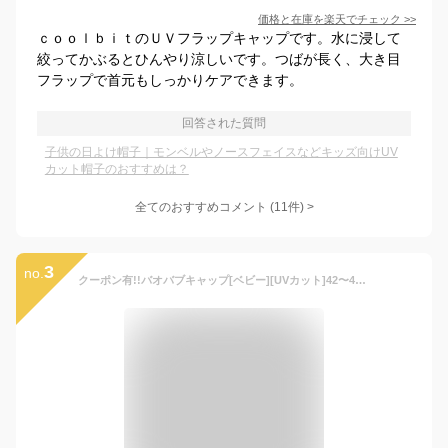
価格と在庫を
楽天
でチェック
>>
ｃｏｏｌｂｉｔのＵＶフラップキャップです。水に浸して
絞ってかぶるとひんやり涼しいです。つばが長く、大き目
フラップで首元もしっかりケアできます。
回答された質問
子供の日よけ帽子｜モンベルやノースフェイスなどキッズ向けUV
カット帽子のおすすめは？
全てのおすすめコメント
(
11
件)
>
3
no.
クーポン有!!バオバブキャップ[ベビー][UVカット]42〜48cm 日本製 UV加工 あご紐付き 日よけカバー 薄手 手洗い 綿100% 紫外線対策 日よけ 赤ちゃん 新生児 子供 男の子 女の子 ベビーバオバブ connectM ROMPING UNIVERSE 春夏秋 帽子 メール便可 楽天ランキング第1位