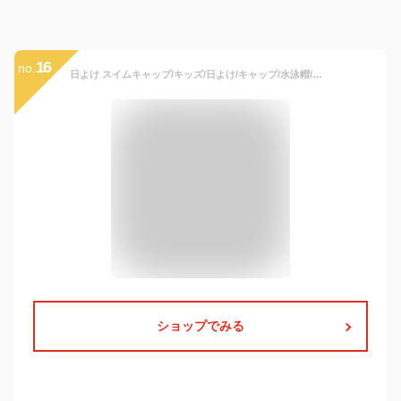
16
no.
日よけ スイムキャップ/キッズ/日よけ/キャップ/水泳帽/キッズ/水泳帽子/水着/子供/ベビー/男の子/女の子/幼児/プール帽子/つば付き/プール/韓国子供服/子ども/ジュニア/韓国子供服
ショップでみる