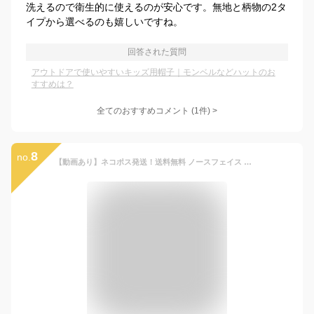
洗えるので衛生的に使えるのが安心です。無地と柄物の2タ
イプから選べるのも嬉しいですね。
回答された質問
アウトドアで使いやすいキッズ用帽子｜モンベルなどハットのお
すすめは？
全てのおすすめコメント
(
1
件)
>
8
no.
【動画あり】ネコポス発送！送料無料 ノースフェイス 子供 ハット キッズ 撥水 THE NORTH FACE Kids Horizon Hat ホライズンハット 帽子 子供 紫外線 日差し防止 NNJ02520