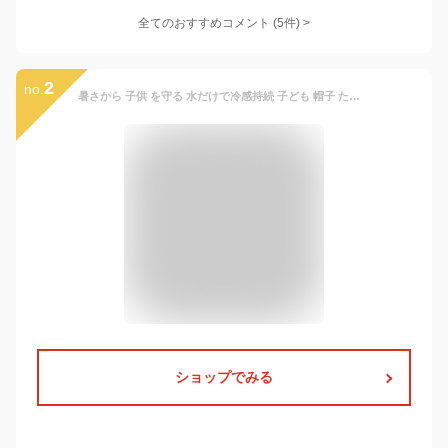
全てのおすすめコメント
(
5
件)
>
2
no.
暑さから 子供 を守る 水だけで冷感持続 子ども 帽子 たれ付き ひんやり 涼しい キッズ 熱中症対策 帽子 冷却機能付き 冷える帽子 クールビット 【 coolbit UV フラップ キャップ 】 日焼け防止 グッズ UVカット 女の子 男の子 メッシュ 首 暑さ対策 グッズ
ショップでみる