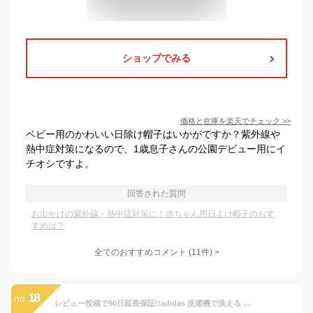
ショップでみる
価格と在庫を
楽天
でチェック
>>
ベビー用のかわいい日除け帽子はいかがですか？紫外線や
熱中症対策になるので、1歳息子さんの公園デビュー用にイ
チオシですよ。
回答された質問
お出かけの紫外線・熱中症対策に！赤ちゃん用日よけ帽子のおす
すめは？
全てのおすすめコメント
(
11
件)
>
18
no.
レビュー投稿で90日延長保証!!adidas 洗濯機で洗える メッシュキャップ[UVカット][キッズ・ジュニア]54〜57cm 正規品 UV加工 吸汗速乾 メッシュ ロゴキャップ 野球帽 紫外線対策 日よけ 通学 小学生 中学生 子供用 男の子 春夏秋 アディダス 262-011401 メール便送料無料