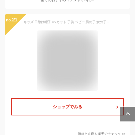
全てのおすすめコメント
(
30
件)
>
21
no.
キッズ 日除け帽子 UVカット 子供 ベビー 男の子 女の子 つば付き 水遊び アウトドア 紫外線対策 日焼け防止 かわいい 通気性 メッシュ 速乾 軽量 調整可能 撥水 白 ピンク ブルー イエロー 洗える 安全 新作 人気 おすすめ
ショップでみる
価格と在庫を
楽天
でチェック
>>