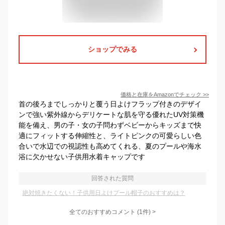
ショップでみる
価格と在庫を
Amazon
でチェック
>>
首の後ろまでしっかりと覆う日よけフラップ付きのデザイ
ンで強い紫外線からデリケートな肌を守る優れたUV対策機
能を備え、男の子・女の子問わずベビーからキッズまで快
適にフィットする伸縮性と、ライトピンクの可愛らしい色
合いで水辺での視認性も高めてくれる、夏のプールや海水
浴に欠かせない子供用水着キャップです
回答された質問
絶対焼きたくない！子供用日よけプール帽子のおすすめは？
全てのおすすめコメント
(
1
件)
>