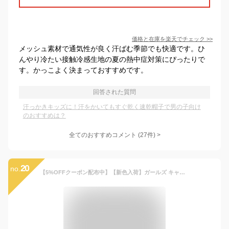
価格と在庫を
楽天
でチェック
>>
メッシュ素材で通気性が良く汗ばむ季節でも快適です。ひ
んやり冷たい接触冷感生地の夏の熱中症対策にぴったりで
す。かっこよく決まっておすすめです。
回答された質問
汗っかきキッズに！汗をかいてもすぐ乾く速乾帽子で男の子向け
のおすすめは？
全てのおすすめコメント
(
27
件)
>
20
no.
【5%OFFクーポン配布中】【新色入荷】ガールズ キャップ 52cm 54cm 56cm 女の子 ジュニア キッズ 子供 小学生 UV 紫外線 熱中症対策 日除け帽子 メッシュキャップ サイズ調整 アジャスター付き 可愛い おしゃれ プレゼント ギフト キッズ 帽子 キャップ 春夏