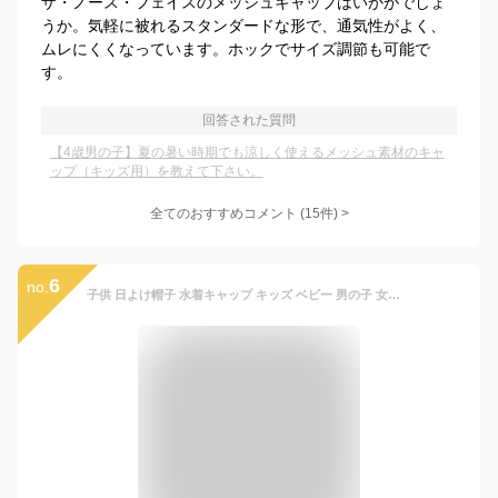
ザ・ノース・フェイスのメッシュキャップはいかがでしょ
うか。気軽に被れるスタンダードな形で、通気性がよく、
ムレにくくなっています。ホックでサイズ調節も可能で
す。
回答された質問
【4歳男の子】夏の暑い時期でも涼しく使えるメッシュ素材のキャ
ップ（キッズ用）を教えて下さい。
全てのおすすめコメント
(
15
件)
>
6
no.
子供 日よけ帽子 水着キャップ キッズ ベビー 男の子 女の子 日よけ UV対策日焼け予防 フラップキャップ スイムキャップ（ライトピンク）