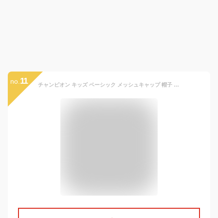
11
no.
チャンピオン キッズ ベーシック メッシュキャップ 帽子 子供 CHAMPION キャップ ブランド champion 男の子 女の子 熱中症対策 日焼け対策 サイズ調整 正規品 ボーイズ ガールズ スナップバック カモ パステル