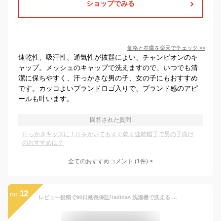
ショップでみる
価格と在庫を
楽天
でチェック
>>
速乾性、吸汗性、通気性が抜群によい、チャンピオンのキ
ャップ。メッシュのキャップで洗えますので、いつでも清
潔に保ちやすく、汗っかきな男の子、女の子にもおすすめ
です。カッコよいブランドロゴ入りで、ブランド感のアピ
ールも叶います。
回答された質問
汗っかきキッズに！汗をかいてもすぐ乾く速乾帽子で男の子向け
のおすすめは？
全てのおすすめコメント
(
1
件)
>
12
no.
レビュー投稿で90日延長保証!!adidas 洗濯機で洗える コットンキャップ[キッズ・ジュニア]54〜62cm 小さいサイズ 大きいサイズ 正規品 野球帽 ベースボールキャップ キャップ 紫外線対策 日よけ 子供 男の子 女の子 親子 春夏秋 アディダス 111-111701 メール便送料無料