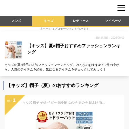
メンズ
キッズ
レディース
マイページ
本ページはプロモーションを含みます
最終更新日：2026/08/09
【キッズ】夏×帽子おすすめファッションランキ
ング
キッズの夏×帽子の人気ファッションランキング。みんなのおすすめ712件の中か
ら、人気のアイテムを紹介。気になるアイテムをチェックしてみよう！
【キッズ】帽子（夏）のおすすめランキング
1
no.
キッズ 帽子 子供 ベビー 保冷剤 女の子 男の子 日よけ 首の後ろ ハット メッシュ おしゃれ 50cm 48cm 54cm UVカット99.9% 熱中症対策 撥水 収納袋一体型 日よけフラップ付き トドラーハット Viaggio+ ASOBO rv016