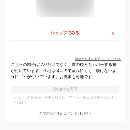
ショップでみる
価格と在庫を
楽天
でチェック
>>
こちらの帽子はツバだけでなく、首の後ろもカバーする布
が付いています、生地は薄いので蒸れにくく、脱げないよ
うにゴムが付いています。お洗濯も可能です。
回答された質問
お出かけの紫外線・熱中症対策に！赤ちゃん用日よけ帽子のおす
すめは？
全てのおすすめコメント
(
16
件)
>