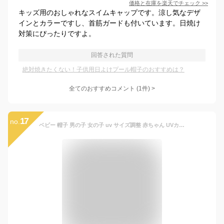
価格と在庫を
楽天
でチェック
>>
キッズ用のおしゃれなスイムキャップです。涼し気なデザ
インとカラーですし、首筋ガードも付いています。日焼け
対策にぴったりですよ。
回答された質問
絶対焼きたくない！子供用日よけプール帽子のおすすめは？
全てのおすすめコメント
(
1
件)
>
17
no.
ベビー 帽子 男の子 女の子 uv サイズ調整 赤ちゃん UVカット 99％ ベビー帽子 日よけ 水遊び 紫外線 防止 42 44 46 48 50センチ あご紐 紐付き 日除け ハット つば広 ゴム 公園 プール 幼稚園 保育園 無地 アウトドア