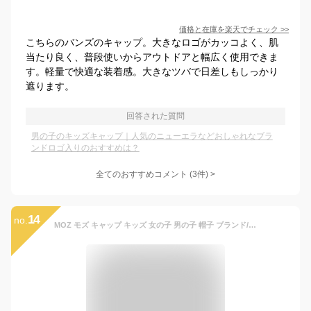
価格と在庫を
楽天
でチェック
>>
こちらのバンズのキャップ。大きなロゴがカッコよく、肌
当たり良く、普段使いからアウトドアと幅広く使用できま
す。軽量で快適な装着感。大きなツバで日差しもしっかり
遮ります。
回答された質問
男の子のキッズキャップ｜人気のニューエラなどおしゃれなブラ
ンドロゴ入りのおすすめは？
全てのおすすめコメント
(
3
件)
>
14
no.
MOZ モズ キャップ キッズ 女の子 男の子 帽子 ブランド/ ツイルキャップ /子供 子ども ローキャップ CAP ベースボールキャップ カジュアル かっこいい かわいい 可愛い おしゃれ アウトドア フェス 登山 キャンプ 無地 シンプル コットン 綿 ロゴ 刺繍 パステルカラー/ p