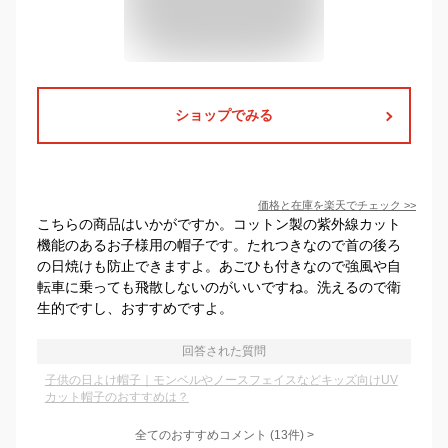
ショップでみる
価格と在庫を
楽天
でチェック
>>
こちらの商品はいかがですか。コットン製の紫外線カット
機能のあるお子様用の帽子です。たれつきなので首の後ろ
の日焼けも防止できますよ。あごひも付きなので強風や自
転車に乗っても飛散しないのがいいですね。洗えるので衛
生的ですし、おすすめですよ。
回答された質問
子供の日よけ帽子｜モンベルやノースフェイスなどキッズ向けUV
カット帽子のおすすめは？
全てのおすすめコメント
(
13
件)
>