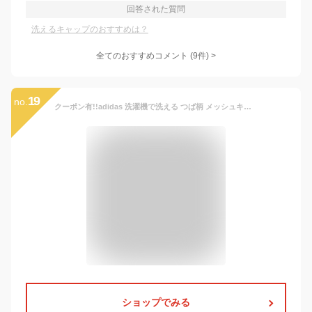
回答された質問
洗えるキャップのおすすめは？
全てのおすすめコメント
(
9
件)
>
19
no.
クーポン有!!adidas 洗濯機で洗える つば柄 メッシュキャップ[キッズ・ジュニア]54〜57cm 正規品 吸汗速乾 メッシュ ロゴキャップ 野球帽 紫外線対策 UVケア 日よけ スポーツ 通学 野球 サッカー 小学生 中学生 子供用 男の子 春夏秋 アディダス 242-011400 メール便送料無料
ショップでみる