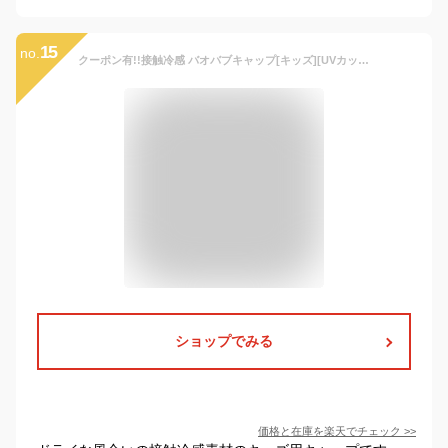
15
no.
クーポン有!!接触冷感 バオバブキャップ[キッズ][UVカット]50〜54cm 日本製 涼しい 吸水速乾 あご紐付き 日よけカバー 紫外線対策 UVケア 日よけ 子供用 男の子 女の子 トドラーバオバブ 通園 入園 SHAPOX シャポックス ROMPING UNIVERSE 春夏秋 22-2015 帽子 メール便可
ショップでみる
価格と在庫を
楽天
でチェック
>>