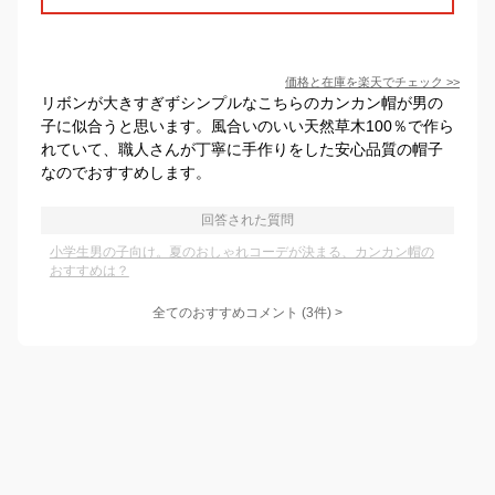
価格と在庫を
楽天
でチェック
>>
リボンが大きすぎずシンプルなこちらのカンカン帽が男の
子に似合うと思います。風合いのいい天然草木100％で作ら
れていて、職人さんが丁寧に手作りをした安心品質の帽子
なのでおすすめします。
回答された質問
小学生男の子向け。夏のおしゃれコーデが決まる、カンカン帽の
おすすめは？
全てのおすすめコメント
(
3
件)
>