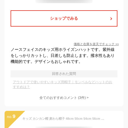
ショップでみる
価格と在庫を
楽天
でチェック
>>
ノースフェイスのキッズ用ホライズンハットです。紫外線
をしっかりカットし、日差しも防止します。撥水性もあり
機能的です。デザインもおしゃれです。
回答された質問
アウトドアで使いやすいキッズ用帽子｜モンベルなどハットのお
すすめは？
全てのおすすめコメント
(
3
件)
>
9
no.
キッズ カンカン帽 麦わら帽子 48cm 50cm 54cm 56cm ゴム付き ストローハット リボン ペーパー 帽子 UV対策 日よけ 日除け 紫外線対策 ベージュ ブラウン 春夏 女の子 子ども 子供 シンプル かわいい おしゃれ お出かけ レジャー 旅行 海水浴