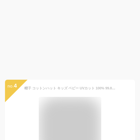
4
no.
帽子 コットンハット キッズ ベビー UVカット 100% 99.8%以上 日よけ付き たれ付き あごひも付き 子供 男の子 女の子 48cm 52cm 56cm 綿100％ ハット 夏用 紫外線対策 日よけ キャップ つば広 薄手 日焼け防止 ユニセックス 赤ちゃん 春 夏 秋 洗える &edge