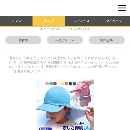
メンズ
キッズ
レディース
マイページ
本ページはプロモーションを含みます
受付中
人気アイテム
特集記事
暑さから 子供 を守る 水だけで冷感持続 子ども 帽子 たれ付き ひんやり 涼し
い キッズ 熱中症対策 帽子 冷却機能付き 冷える帽子 クールビット 【 coolbit
UV フラップ キャップ 】 日焼け防止 グッズ UVカット 女の子 男の子 メッシ
ュ 首 暑さ対策 グッズ