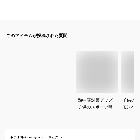
このアイテムが投稿された質問
熱中症対策グッズ｜
子供の日
子供のスポーツ時
モンベル
に！サッカーや野球
ェイスな
など屋外の暑さ用冷
けUVカ
却アイテムのおすす
すすめは
めは？
キテミヨ-kitemiyo-
キッズ