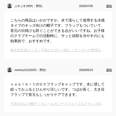
ぷすぷす(40代・男性)
2026/07/05
通報
こちらの商品はいかがですか。水で濡らして使用する冷感
タイプのキッズ向けの帽子です。フラップもついていて、
首元の日焼けも防ぐことができる点がいいですね。お子様
のクラブチームでの活動時に、サッと頭部を冷やすのにも
効果的で、おすすめです。
熱中症対策グッズ｜子供のスポーツ時に！サッカーや野球など屋外の暑さ用冷却アイテムのおすすめは？
memory512(50代・男性)
2026/05/23
通報
ｃｏｏｌｂｉｔのＵＶフラップキャップです。水に浸して
絞ってかぶるとひんやり涼しいです。つばが長く、大き目
フラップで首元もしっかりケアできます。
子供の日よけ帽子｜モンベルやノースフェイスなどキッズ向けUVカット帽子のおすすめは？