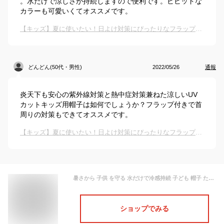
。水だけで涼しさが持続しますので便利です。ビビッドな
カラーも可愛いくてオススメです。
【キッズ】夏に使いたい！日よけ対策にぴったりなフラップ付き帽子のおすすめは？
どんどん(50代・男性)
2022/05/26
通報
炎天下も安心の紫外線対策と熱中症対策兼ねた涼しいUV
カットキッズ用帽子は如何でしょうか？フラップ付きで首
周りの対策もできてオススメです。
【キッズ】夏に使いたい！日よけ対策にぴったりなフラップ付き帽子のおすすめは？
暑さから 子供 を守る 水だけで冷感持続 子ども 帽子 たれ付き ひんやり 涼しい キッズ 熱中症対策 帽子 冷却機能付き 冷える帽子 クールビット 【 coolbit UV フラップ キャップ 】 日焼け防止 グッズ UVカット 女の子 男の子 メッシュ 首 暑さ対策 グッズ
ショップでみる