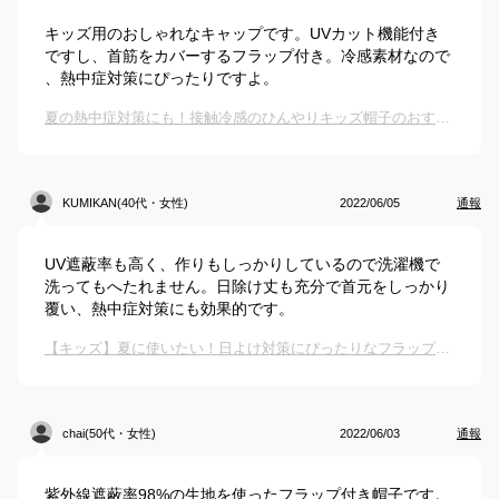
キッズ用のおしゃれなキャップです。UVカット機能付き
ですし、首筋をカバーするフラップ付き。冷感素材なので
、熱中症対策にぴったりですよ。
夏の熱中症対策にも！接触冷感のひんやりキッズ帽子のおすすめは？
KUMIKAN(40代・女性)
2022/06/05
通報
UV遮蔽率も高く、作りもしっかりしているので洗濯機で
洗ってもへたれません。日除け丈も充分で首元をしっかり
覆い、熱中症対策にも効果的です。
【キッズ】夏に使いたい！日よけ対策にぴったりなフラップ付き帽子のおすすめは？
chai(50代・女性)
2022/06/03
通報
紫外線遮蔽率98%の生地を使ったフラップ付き帽子です。