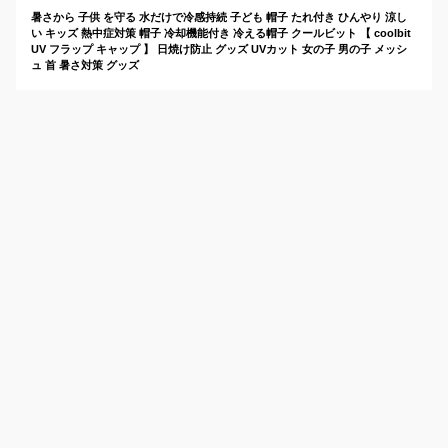
暑さから 子供 を守る 水だけで冷感持続 子ども 帽子 たれ付き ひんやり 涼し
い キッズ 熱中症対策 帽子 冷却機能付き 冷える帽子 クールビット 【 coolbit
UV フラップ キャップ 】 日焼け防止 グッズ UVカット 女の子 男の子 メッシ
ュ 首 暑さ対策 グッズ