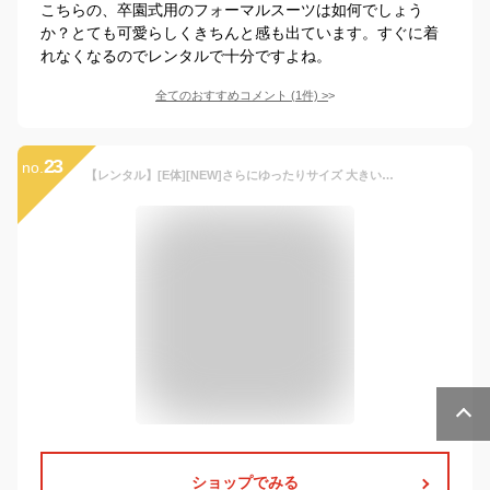
こちらの、卒園式用のフォーマルスーツは如何でしょう
か？とても可愛らしくきちんと感も出ています。すぐに着
れなくなるのでレンタルで十分ですよね。
全てのおすすめコメント
(
1
件)
>
23
no.
【レンタル】[E体][NEW]さらにゆったりサイズ 大きいサイズ 子供スーツ 男の子スーツレンタル 卒業式 スーツ 170cm 男児 黒地2つボタンスーツセットストライプシャツ 結婚式 貸衣装 靴セット 男の子 スーツ ジュニアスーツ 太め
ショップでみる