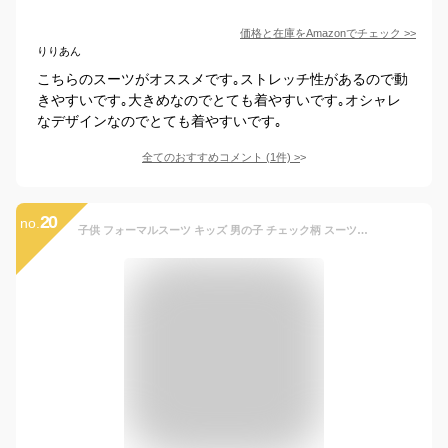
価格と在庫を
Amazon
でチェック
>>
りりあん
こちらのスーツがオススメです｡ストレッチ性があるので動
きやすいです｡大きめなのでとても着やすいです｡オシャレ
なデザインなのでとても着やすいです｡
全てのおすすめコメント
(
1
件)
>
20
no.
子供 フォーマルスーツ キッズ 男の子 チェック柄 スーツ ２点セット グレー 発表会 紳士服 入園式 七五三 入学式 卒業式 結婚式 (90cm, ネイビー)