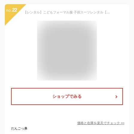
22
no.
【レンタル】こどもフォーマル服 子供スーツレンタル【選べる半袖長袖シャツ】【靴セット】ベビー用ベストスーツ pby019【半ズボン 夏 男子 男の子 半袖 長袖 90 95サイズ キッズ 子ども 結婚式 七五三 写真撮影 発表会 入園式 卒園式 子供服】【B06】送料無料
ショップでみる
価格と在庫を
楽天
でチェック
>>
だんごっ鼻