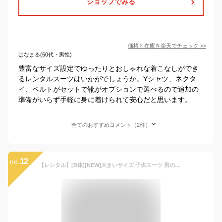
ショップでみる
価格と在庫を
楽天
でチェック
>>
はなまる(50代・男性)
豊富なサイズ設定でゆったりとおしゃれな着こなしができ
るレンタルスーツはいかがでしょうか。Yシャツ、ネクタ
イ、ベルトがセットで靴がオプションで選べるので追加の
準備がいらず手軽に身に着けられて安心だと思います。
全てのおすすめコメント（2件）
12
no.
【レンタル】[B体][NEW]大きいサイズ 子供スーツ 男の子スーツレンタル 卒業式 スーツ 160cm 170cm 男児 黒地無地2つボタンスーツセット 太めサイズ 結婚式 貸衣装 靴セット 男の子 スーツ ジュニアスーツ