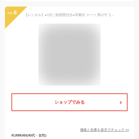
6
no.
【レンタル】●3月ご利用受付分●卒業式 スーツ 男の子【3泊4日】【靴なし】フォーマル スーツ 子供服 子供スーツレンタル ELLE 男児ジュニアJrスーツセット aby030 ネイビー シャドーストライプ【150 160 キッズ こども 小学校 小学生 ブランド 卒服 卒団 制服】送料無料
ショップでみる
価格と在庫を
楽天
でチェック
>>
KUMIKAN(40代・女性)