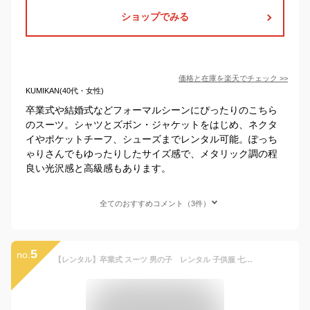
ショップでみる
価格と在庫を
楽天
でチェック
>>
KUMIKAN(40代・女性)
卒業式や結婚式などフォーマルシーンにぴったりのこちら
のスーツ。シャツとズボン・ジャケットをはじめ、ネクタ
イやポケットチーフ、シューズまでレンタル可能。ぽっち
ゃりさんでもゆったりしたサイズ感で、メタリック調の程
良い光沢感と高級感もあります。
全てのおすすめコメント（3件）
5
no.
【レンタル】卒業式 スーツ 男の子 レンタル 子供服 七五三 卒業式 入学式 結婚式 140cm 150cm 160cm 170cm JBED016