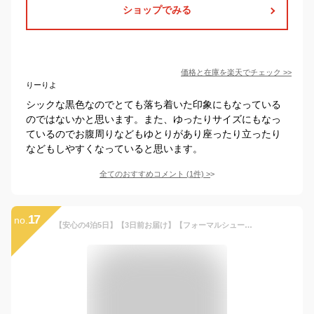
ショップでみる
価格と在庫を
楽天
でチェック
>>
りーりよ
シックな黒色なのでとても落ち着いた印象にもなっている
のではないかと思います。また、ゆったりサイズにもなっ
ているのでお腹周りなどもゆとりがあり座ったり立ったり
などもしやすくなっていると思います。
全てのおすすめコメント
(
1
件)
>
17
no.
【安心の4泊5日】【3日前お届け】【フォーマルシューズ・ベルト】【サイズ展開／ゆったりサイズのE体 140E 150E 160E 170Eサイズ／b-114】ジュニアスーツセット スーツ 卒業式 男の子 男児 男の子スーツ 卒服 小学生 スーツ ジュニア