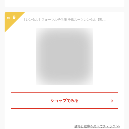
9
no.
【レンタル】フォーマル子供服 子供スーツレンタル【靴セット】男児ジュニアスーツセット ヘリンボーン織り 濃紺 B体 aby067【ぽっちゃり がっちり ゆったり 男子 男の子 シャツ パンツ 150B 160B キッズ こども 結婚式 ピアノ 入学式 卒業式 小学校 小学生 卒服 制服】
ショップでみる
価格と在庫を
楽天
でチェック
>>