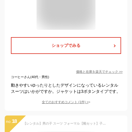
ショップでみる
価格と在庫を
楽天
でチェック
>>
コーヒーさん(40代・男性)
動きやすいゆったりとしたデザインになっているレンタル
スーツはいかがですか。ジャケットは3ボタンタイプです。
全てのおすすめコメント
(
1
件)
>
18
no.
【レンタル】男の子 スーツ フォーマル【靴セット】子供スーツレンタル 男児ジュニアJrスーツセットB体 C99BL【フォーマル 黒 ぽっちゃり がっちり ゆったり キッズ こども 結婚式 発表会 入学式 卒業式 小学校 小学生 150B 160Bサイズ 卒服 制服】【B01】送料無料