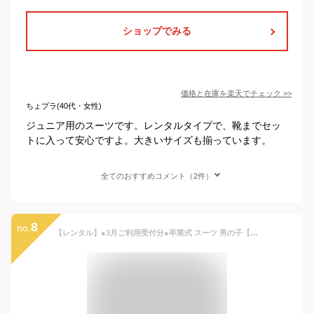
ショップでみる
価格と在庫を
楽天
でチェック
>>
ちょプラ(40代・女性)
ジュニア用のスーツです。レンタルタイプで、靴までセッ
トに入って安心ですよ。大きいサイズも揃っています。
全てのおすすめコメント（2件）
8
no.
【レンタル】●3月ご利用受付分●卒業式 スーツ 男の子【3泊4日】【靴なし】男の子 スーツ フォーマル 子供スーツ 男児ジュニアJrスーツセットB体 C99WH【ぽっちゃり がっちり ゆったり 150B 160B 卒服 卒団 制服】【WB01】送料無料