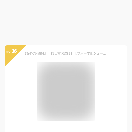
16
no.
【安心の4泊5日】【3日前お届け】【フォーマルシューズ・ベルト】【サイズ展開／ゆったりサイズのE体 150E 160E 165E サイズ／b-145】hiromichi nakano ジュニアスーツセット 男の子 男児 男の子スーツ 卒服 子供スーツ 卒業式