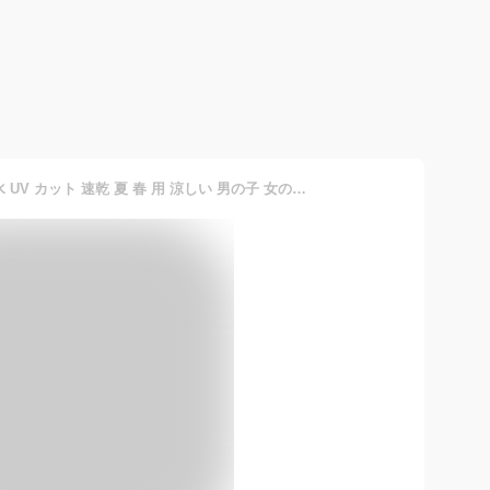
キッズ ハット メッシュ 撥水 UV カット 速乾 夏 春 用 涼しい 男の子 女の子 親子 兼用 顎紐 ゴム 付き お揃い ペア ルック 軽い バケットハット 50 51 52 cm 帽子 子供 小学生 保育園 日除け 釣り 海 プール お散歩 アウトドア マリン 熱中症