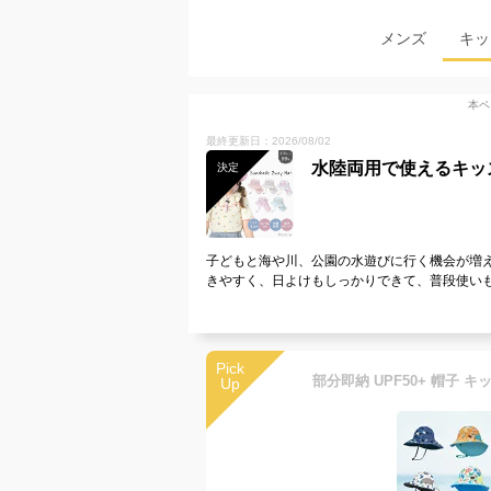
メンズ
キッ
本ペ
最終更新日：2026/08/02
水陸両用で使えるキッ
決定
子どもと海や川、公園の水遊びに行く機会が増
きやすく、日よけもしっかりできて、普段使い
Pick
Up