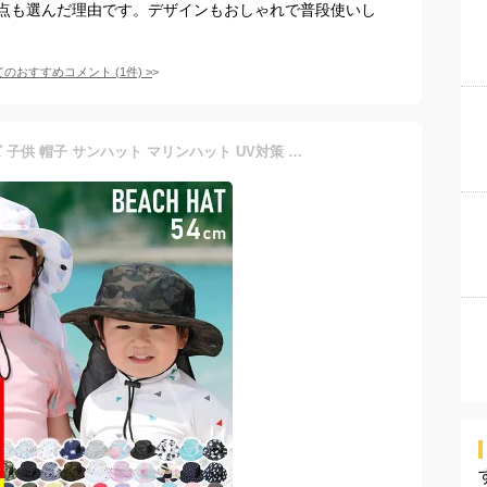
点も選んだ理由です。デザインもおしゃれで普段使いし
てのおすすめコメント
(
1
件)
>
[P10倍]ビーチハット キッズ 子供 帽子 サンハット マリンハット UV対策 紫外線カット 水陸両用 54cm〜59cm サファリハット サーフハット 男の子 女の子 日よけ 熱中症対策 19F-BH3