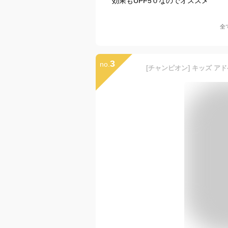
効果もUPF5０なのでオススメ
全
3
no.
[チャンピオン] キッズ アドベ