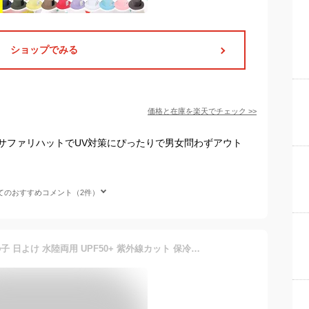
ショップでみる
価格と在庫を
楽天
でチェック
>>
サファリハットでUV対策にぴったりで男女問わずアウト
てのおすすめコメント（2件）
キッズ 帽子 UV ハット 女の子 日よけ 水陸両用 UPF50+ 紫外線カット 保冷ポケット 保冷剤 メッシュ 春 夏 秋 アウトドア 可愛い 花柄 おしゃれ 52 53 54 55 56 90 100 110 120 130 140 幼稚園 小学生 プール 海 水遊びGelato toddler ジェラート 送料無料