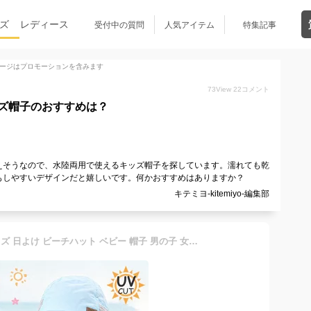
ズ
レディース
受付中の質問
人気アイテム
特集記事
ージはプロモーションを含みます
73
View
22
コメント
ズ帽子のおすすめは？
えそうなので、水陸両用で使えるキッズ帽子を探しています。濡れても乾
もしやすいデザインだと嬉しいです。何かおすすめはありますか？
キテミヨ-kitemiyo-編集部
部分即納 UPF50+ 帽子 キッズ 日よけ ビーチハット ベビー 帽子 男の子 女の子 44-56cm サイズ調整可能 通気性 水遊び 水陸両用 ストラップ UVカット 紫外線カット バイザーハット サンハット マリンハット アウトドア 可愛い 花柄 おしゃれ 涼しい 海 旅行