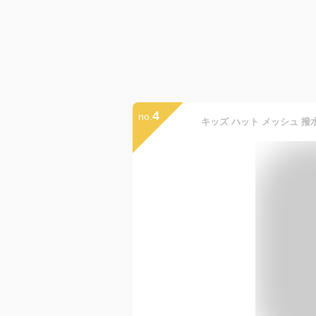
4
no.