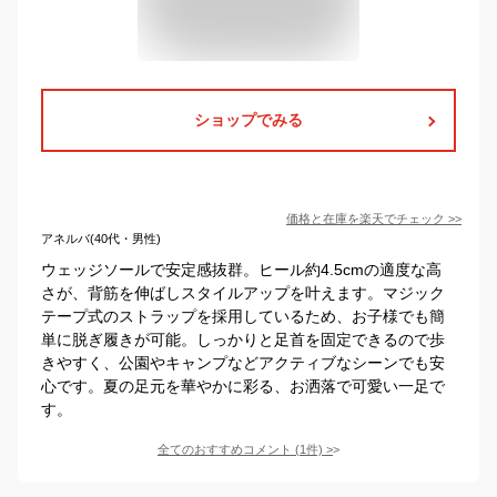
ショップでみる
価格と在庫を
楽天
でチェック
>>
アネルバ(40代・男性)
ウェッジソールで安定感抜群。ヒール約4.5cmの適度な高
さが、背筋を伸ばしスタイルアップを叶えます。マジック
テープ式のストラップを採用しているため、お子様でも簡
単に脱ぎ履きが可能。しっかりと足首を固定できるので歩
きやすく、公園やキャンプなどアクティブなシーンでも安
心です。夏の足元を華やかに彩る、お洒落で可愛い一足で
す。
全てのおすすめコメント
(
1
件)
>