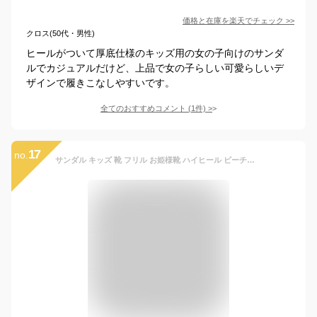
価格と在庫を
楽天
でチェック
>>
クロス(50代・男性)
ヒールがついて厚底仕様のキッズ用の女の子向けのサンダ
ルでカジュアルだけど、上品で女の子らしい可愛らしいデ
ザインで履きこなしやすいです。
全てのおすすめコメント
(
1
件)
>
17
no.
サンダル キッズ 靴 フリル お姫様靴 ハイヒール ビーチサンダル フォーマル ジュニア 夏物 女の子 子ども キッズシューズ 子供靴 海 姫系 かわいい おでかけ プレゼント 舞台靴 公演 演出靴 入学式/パーティ ピンク ブラック レッド