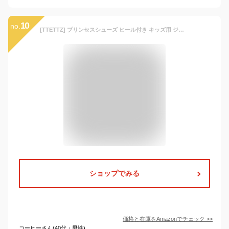
10
no.
[TTETTZ] プリンセスシューズ ヒール付き キッズ用 ジェリーサンダル 滑り止め ドレスアップ クリアスリッパ 軽量 通気性 快適 誕生日プレゼント 女児に適用, ピンク
ショップでみる
価格と在庫を
Amazon
でチェック
>>
コーヒーさん(40代・男性)