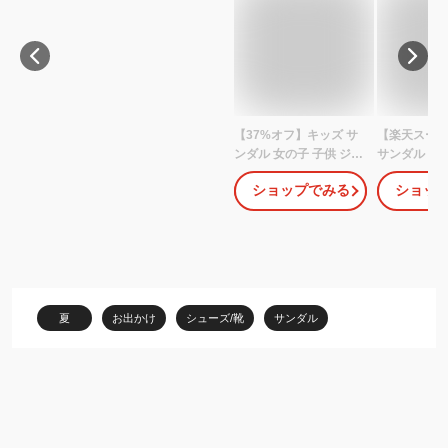
【37%オフ】キッズ サ
【楽天スーパ
ンダル 女の子 子供 ジュ
サンダル キ
ニア ベルト ウエッジソ
ア 子供 靴 
ショップでみる
ショッ
ール キラキラ マジック
ブルー ネイ
テープ ローヒール ビジ
ピンク 厚底 
ュー 大人っぽい オシャ
ッジソール 足
レ 走れる 歩きやすい 痛
い 滑りにく
くない 履きやすい 柔ら
おしゃれ か
かい 脱ぎ履き簡単 小学
い リボン 水
生 黒 ブラック ネイビー
子 Mong M
夏
お出かけ
シューズ/靴
サンダル
ブルー ホワイト ピンク
5128 【P】
2buy #5133