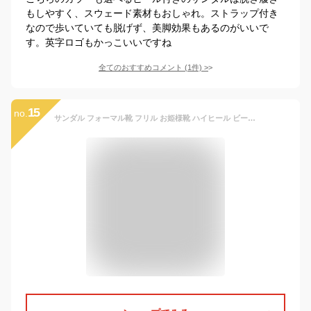
もしやすく、スウェード素材もおしゃれ。ストラップ付き
なので歩いていても脱げず、美脚効果もあるのがいいで
す。英字ロゴもかっこいいですね
全てのおすすめコメント
(
1
件)
>
15
no.
サンダル フォーマル靴 フリル お姫様靴 ハイヒール ビーチサンダル 夏物 女の子 キッズシューズ 子供靴 海 姫系 可愛い プレゼント 舞台靴 演出靴 入学式 女児