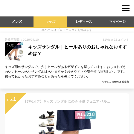
メンズ
キッズ
レディース
マイページ
本ページはプロモーションを含みます
最終更新日：2026/07/10
31
View
22
コメント
決定
キッズサンダル｜ヒールありのおしゃれなおすす
めは？
キッズ用のサンダルで、少しヒールがあるデザインを探しています。おしゃれでか
わいいヒールありサンダルはありますか？歩きやすさや安全性も重視したいです。
買って良かったおすすめなどもあったら教えてください。
キテミヨ-kitemiyo-編集部
1
no.
【37%オフ】キッズ サンダル 女の子 子供 ジュニア ベルト ウエッジソール キラキラ マジックテープ ローヒール ビジュー 大人っぽい オシャレ 走れる 歩きやすい 痛くない 履きやすい 柔らかい 脱ぎ履き簡単 小学生 黒 ブラック ネイビー ブルー ホワイト ピンク 2buy #5133