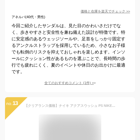
価格と在庫を
楽天
でチェック
>>
アネルバ(40代・男性)
今回ご紹介したサンダルは、見た目のかわいさだけでな
く、歩きやすさと安全性を兼ね備えた設計が特徴です。特
に安定感のあるウェッジソールや、足首をしっかり固定す
るアンクルストラップを採用しているため、小さなお子様
でも転倒のリスクを抑えておしゃれを楽しめます。インソ
ールにクッション性があるものを選ぶことで、長時間の歩
行でも疲れにくく、夏のイベントや休日のお出かけに最適
です。
全てのおすすめコメント
(
1
件)
>
13
no.
【クリアランス価格】ナイキ アクアスウッシュ PS NIKE ネイビー キッズ ヒールストラップ ユニセックス 通気性 フィット感 排水穴 快適 軽量 伸縮 柔らか 水辺 水遊び プール 川遊び 海水浴 FA25