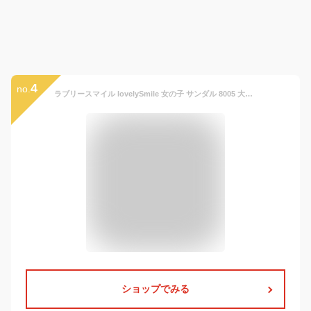
4
no.
ラブリースマイル lovelySmile 女の子 サンダル 8005 大人っぽい キッズ ジュニア 子供 ゴールドモチーフ ウエッジソール ファスナー キッズサンダル ブラック 黒 アイボリー 白 ホワイト かわいい おしゃれ キラキラ ヒール ガールズ LS8005 プレゼント 【子供・キッズ】
ショップでみる