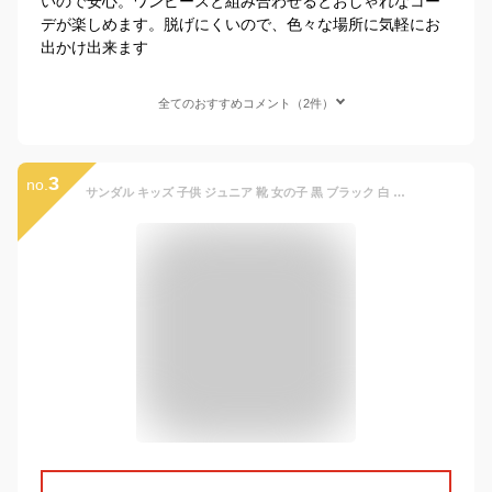
いので安心。ワンピースと組み合わせるとおしゃれなコー
デが楽しめます。脱げにくいので、色々な場所に気軽にお
出かけ出来ます
全てのおすすめコメント（2件）
3
no.
サンダル キッズ 子供 ジュニア 靴 女の子 黒 ブラック 白 ホワイト アイボリー デニム かわいい おしゃれ リボン ガーリー 大人っぽい ヒール 美脚 ファスナー 脱ぎ履き簡単 小学生 中学生 ラブリースマイル Lovely Smile LS3062