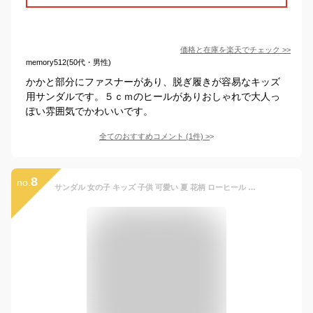
価格と在庫を
楽天
でチェック
>>
memory512(50代・男性)
かかと部分にファスナーがあり、脱ぎ履きが容易なキッズ
用サンダルです。５ｃｍのヒールがありおしゃれで大人っ
ぽい雰囲気でかわいいです。
全てのおすすめコメント
(
1
件)
>
8
no.
サンダル 女の子 キッズ 子供 可愛い 夏 花柄 ローヒール エナメル 疲れない 痛くない 滑り止め 履きやすい おしゃれ ゴム 夏用 子供靴 キッズシューズ 女の子 靴 キッズ シューズ 女の子 ジュニア 女の子サンダル