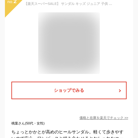
2
no.
【楽天スーパーSALE】 サンダル キッズ ジュニア 子供 靴 黒 ブラック ブルー ネイビー デニム ピンク 厚底 ヒール ウェッジソール 足長 軽量 軽い 滑りにくい お出掛け おしゃれ かわいい 可愛い リボン 水玉 ラメ 女の子 Mong Mong モンモン 5128 【P】
ショップでみる
価格と在庫を
楽天
でチェック
>>
桃葉さん(50代・女性)
ちょっとかかとが高めのヒールサンダル。軽くて歩きやす