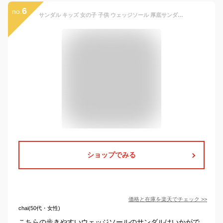
6
no.
サンダル キッズ 女の子 子供 ウェッジソール 厚底サンダル ジュニア 可愛い お洒落 小学生 中学生 ストラップサンダル コルク風 4.5cmヒール 歩きやすい アウトドア キャンプ 夏 オープントゥ マジックテープ 子供靴 水玉 ドット ブラック 黒 ブルー ピンク デニム 5128
ショップでみる
価格と在庫を
楽天
でチェック
>>
chai(50代・女性)
こちらの歩きやすいウェッジソールのサンダルはいかがで