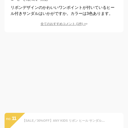
リボンデザインのかわいいワンポイントが付いているヒー
ル付きサンダルはいかがですか。カラーは3色あります。
全てのおすすめコメント
(
1
件)
>
11
no.
【SALE／30%OFF】ANY KIDS リボン ヒール サンダル エニィ シューズ・靴 サンダル ピンク