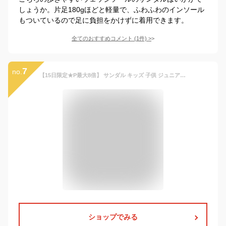
しょうか。片足180gほどと軽量で、ふわふわのインソール
もついているので足に負担をかけずに着用できます。
全てのおすすめコメント
(
1
件)
>
7
no.
【15日限定★P最大8倍】 サンダル キッズ 子供 ジュニア 靴 女の子 黒 ブラック 白 ホワイト アイボリー かわいい おしゃれ キラキラ 大人っぽい ヒール 美脚 ファスナー 脱ぎ履き簡単 小学生 中学生 ラブリースマイル Lovely Smile LS8005
ショップでみる