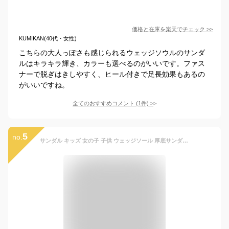
価格と在庫を
楽天
でチェック
>>
KUMIKAN(40代・女性)
こちらの大人っぽさも感じられるウェッジソウルのサンダ
ルはキラキラ輝き、カラーも選べるのがいいです。ファス
ナーで脱ぎはきしやすく、ヒール付きで足長効果もあるの
がいいですね。
全てのおすすめコメント
(
1
件)
>
5
no.
サンダル キッズ 女の子 子供 ウェッジソール 厚底サンダル ジュニア 可愛い お洒落 小学生 中学生 ストラップサンダル コルク風 4.5cmヒール 歩きやすい アウトドア キャンプ 夏 オープントゥ マジックテープ 子供靴 水玉 ドット ブラック 黒 ブルー ピンク デニム 5128