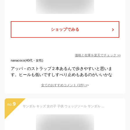
ショップでみる
価格と在庫を
楽天
でチェック
>>
nanacoco(40代・女性)
アッパ－のストラップ２本あるんで歩きやすいと思いま
す。ヒールも低いですしすべり止めもあるのがいいかな
全てのおすすめコメント
(
1
件)
>
9
no.
サンダル キッズ 女の子 子供 ウェッジソール サンダル ジュニア 可愛い お洒落 小学生 中学生 ストラップサンダル 3.5cmヒール 歩きやすい アウトドア キャンプ 夏 オープントゥ バックストラップ 子供靴 ブラック 黒 ブルー ピンク 花柄 5126