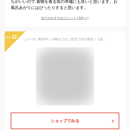
ちがいいので 着物を着る前の準備にも良いと思います。お
風呂あがりにはぴったりすると思います。
全てのおすすめコメント
(
3
件)
>
13
no.
＼クーポン配布中／13時までのご注文で当日発送！【送料無料】 安心 日本製 【 子供 甚平 】甚平 男の子 女の子 綿 ベビー キッズ サイズ豊富 お揃い 70/80/90/100/110/120cm
ショップでみる