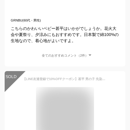
GRNBU(60代・男性)
こちらのかわいいベビー甚平はいかがでしょうか。花火大
会や夏祭り、夕涼みにもおすすめです。日本製で綿100%の
生地なので、着心地がよいですよ。
全てのおすすめコメント（2件）
SOLD
【LINE友達登録で10%OFFクーポン】甚平 男の子 先染め 甚平 しじら織り 黒 紺 グレー ベージュ 90cm 100cm 110cm 120cm