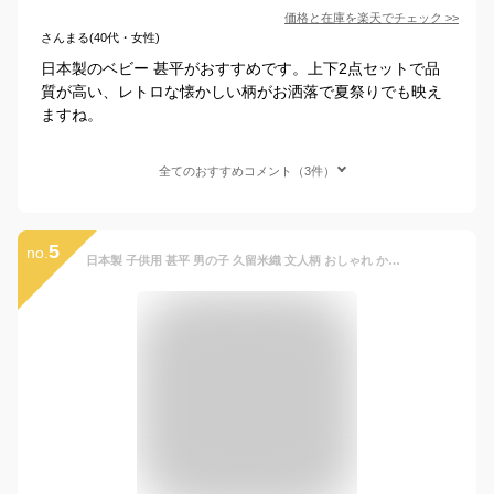
価格と在庫を
楽天
でチェック
>>
さんまる(40代・女性)
日本製のベビー 甚平がおすすめです。上下2点セットで品
質が高い、レトロな懐かしい柄がお洒落で夏祭りでも映え
ますね。
全てのおすすめコメント（3件）
5
no.
日本製 子供用 甚平 男の子 久留米織 文人柄 おしゃれ かっこいい 夏祭り 浴衣 七五三 サイズ 90・100・110・120・130