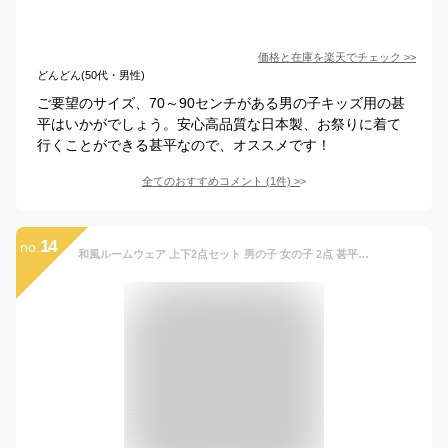
価格と在庫を
楽天
でチェック
>>
どんどん(50代・男性)
ご要望のサイズ、70～90センチがある男の子キッズ用の甚
平はいかがでしょう。安心高品質な日本製、お祭りに着て
行くことができる甚平なので、オススメです！
全てのおすすめコメント
(
1
件)
>
14
no.
和風ルームウェア 上下2点セット 男の子 女の子 2点 甚平 じんべい 新生児 キッズ 幼児 ベビー 子供 和柄 綿100％パジャマ 和風 爽やか 高品質 保育園 幼稚園 可愛い かわいい 夏祭り 花火大会 納涼祭り 着やすい パジャマ ウェストゴム