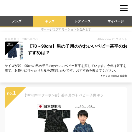
メンズ
キッズ
レディース
マイページ
本ページはプロモーションを含みます
最終更新日：2026/07/22
4847
View
26
コメント
決定
【70～90cm】男の子用のかわいいベビー甚平のお
すすめは？
サイズが70～90cmの男の子用のかわいいベビー甚平を探しています。今年は甚平を
着て、お祭りに行ったりと夏を満喫したいです。おすすめを教えてください。
キテミヨ-kitemiyo-編集部
1
no.
【100円OFFクーポン有】甚平 男の子 ベビー 子供 キッズ おしゃれ 赤ちゃん 花火大会 夏祭り 七夕 子供用 夕涼み会 80cm 90cm 95cm コットン 綿100% 日本製 生地 和柄 花火 矢絣 水玉 龍 パジャマ 部屋着 海外土産 東商店