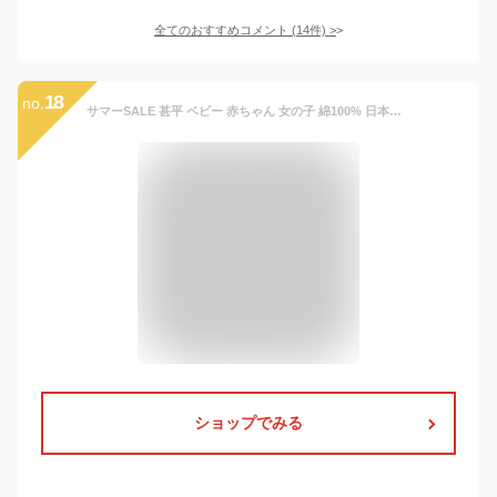
全てのおすすめコメント
(
14
件)
>
18
no.
サマーSALE 甚平 ベビー 赤ちゃん 女の子 綿100% 日本製生地 じんべい スーツ上下 祭 甚平 部屋着 寝まき パジャマ 子供甚平 90cm 95cm 全1色
ショップでみる