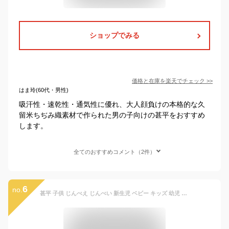
ショップでみる
価格と在庫を
楽天
でチェック
>>
はま玲(60代・男性)
吸汗性・速乾性・通気性に優れ、大人顔負けの本格的な久
留米ちぢみ織素材で作られた男の子向けの甚平をおすすめ
します。
全てのおすすめコメント（2件）
6
no.
甚平 子供 じんべえ じんべい 新生児 ベビー キッズ 幼児 男の子 女の子 70cm 80cm 90cm 95cm 魚柄 青 ネイビー グレー チェック柄 日本製 高品質 可愛い かわいい お洒落 夏 お祭り 行事 イベント 夏季 パジャマ ウェストゴム 送料無料