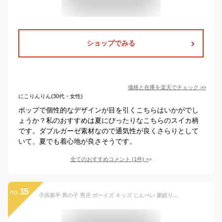
ショップでみる
価格と在庫を
楽天
でチェック
>>
にこりんりん(30代・女性)
ポップで個性的なデザインが目を引くこちらはいかがでし
ょうか？私のおすすめは夏にぴったりなこちらのスイカ柄
です。ダブルガーゼ素材なので通気性が良くさらりとして
いて、夏でも着心地が良さそうです。
全てのおすすめコメント
(
1
件)
>
15
no.
子供甚平 男の子 男児 ボーイズ キッズ じんべい 新絞り柄 切替 紺・青 日本製 綿100％ サイズ90・100・110・120cm夏祭り・花火・夏 ルームウェアー パジャマ涼しい