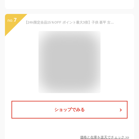
7
no.
【24h限定全品15％OFF ポイント最大3倍】子供 甚平 古典柄 パッチワーク ツギハギ トンボ うずまき よろけ 縞 つゆ芝 甚平 90 100 110 120 ここち キッズ 夏 男の子 女の子 半袖 AD20-004
ショップでみる
価格と在庫を
楽天
でチェック
>>