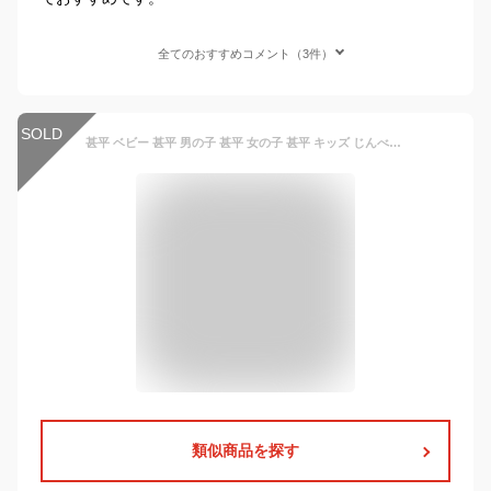
全てのおすすめコメント（3件）
SOLD
甚平 ベビー 甚平 男の子 甚平 女の子 甚平 キッズ じんべい ベビー じんべい キッズ 【80 90 95 綿100％】浴衣 ゆかた ユカタ じんべい じんべえ 花火大会 夕涼み 夏 浴衣 夏祭り ゆかた 女児 子供浴衣 ベビー服 春夏 ギフト 100日祝い【sale】【ベビー服 イベント】
類似商品を探す