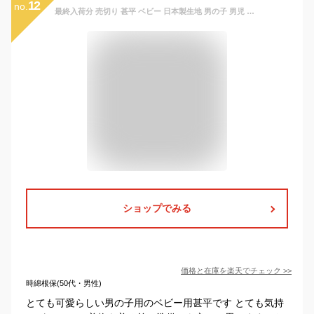
12
no.
最終入荷分 売切り 甚平 ベビー 日本製生地 男の子 男児 子供 14色 綿100％ 和柄 80cm 90cm 95cm 100cm 110cm 120cm じんべい 浴衣 部屋着 パジャマ キッズ ベビー 夏
ショップでみる
価格と在庫を
楽天
でチェック
>>
時綿根保(50代・男性)
とても可愛らしい男の子用のベビー用甚平です とても気持