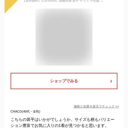
【送料無料】ICEFABRIC 接触冷感 甚平 キッズ 子供服 男の子 女の子 綿タッチ おしゃれ お祭り 浴衣 和服 和装 無地 花柄 ジンベイ こども 子供用 子ども セットアップ 上下セット 部屋着 ジュニア 夏物 夏服 110cm 120cm 130cm 140cm 150cm 160cm「934-30.935-00.935-01」
ショップでみる
価格と在庫を
楽天
でチェック
>>
CHACO(40代・女性)
こちらの甚平はいかがでしょうか。サイズも柄もバリエー
ション豊富でお気に入りの1着が見つかると思います。