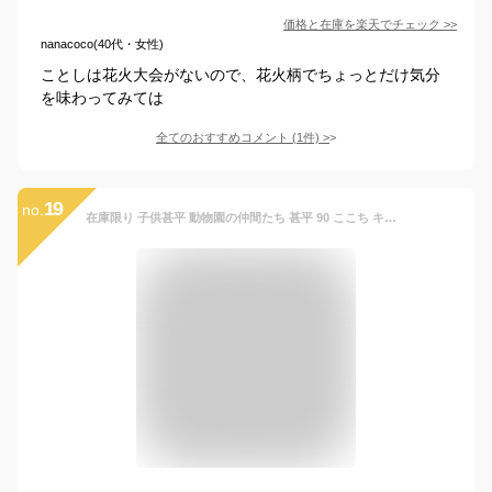
価格と在庫を
楽天
でチェック
>>
nanacoco(40代・女性)
ことしは花火大会がないので、花火柄でちょっとだけ気分
を味わってみては
全てのおすすめコメント
(
1
件)
>
19
no.
在庫限り 子供甚平 動物園の仲間たち 甚平 90 ここち キッズ 夏 男の子 半袖 AN15J96A 【メール便1点まで】