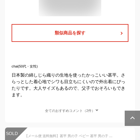
類似商品を探す
chai(50代・女性)
日本製の綿しじら織りの生地を使ったかっこいい甚平。さ
らっとした着心地でシワも目立ちにくいので外出着にぴっ
たりです。大人サイズもあるので、父子でおそろいもでき
ます。
全てのおすすめコメント（2件）
SOLD
【メール便 送料無料】甚平 男の子 ベビー 甚平 男の子 ベビー 綿100％ おしゃれ 日本製生地 ホック使用 ロンパース カバーオール 花火 和柄 新生児 男児用 (アイボリー 70cm 80cm) ボーイズ ベビー 浴衣・甚平 全2色