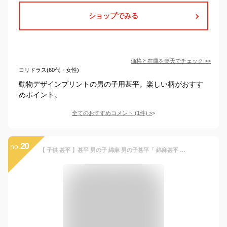
ショップでみる
価格と在庫を
楽天
でチェック
>>
コリドラス(60代・女性)
動物デザインプリントの男の子用甚平。楽しい柄がおすす
めポイント。
全てのおすすめコメント
(
1
件)
>
20
no.
【 子供 甚平 】甚平 男の子 綿麻 男の子甚平「 綿麻甚平 全16色全6サイズ 」子供甚平 90cm 100cm 110cm 120cm 130cm 140cm 麻綿で涼しい 無地 縞 ボーダー ストライプ ブラック ネイビー ホワイト キッズ【メール便不可】