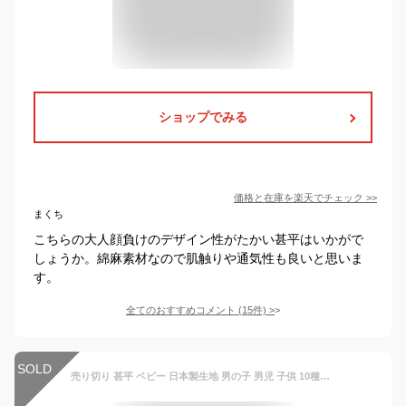
ショップでみる
価格と在庫を
楽天
でチェック
>>
まくち
こちらの大人顔負けのデザイン性がたかい甚平はいかがで
しょうか。綿麻素材なので肌触りや通気性も良いと思いま
す。
全てのおすすめコメント
(
15
件)
>
SOLD
売り切り 甚平 ベビー 日本製生地 男の子 男児 子供 10種類 綿100％ 和柄 /80cm/90cm/95cm/100/cm110cm/120cm/130cm男の子/じんべい/浴衣/部屋着/パジャマ/キッズ