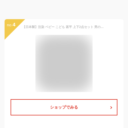
4
no.
【日本製】注染 ベビー こども 甚平 上下2点セット 男の子 レトロ おしゃれ 80cm 90cm 100cm 110cm トンボ カブトムシ まとい 熱帯魚 井がすり 綿100％ 春夏インスタ映え 手染めレトロ 和風 クラシック 伝統的 【月間優良ショップ】
ショップでみる