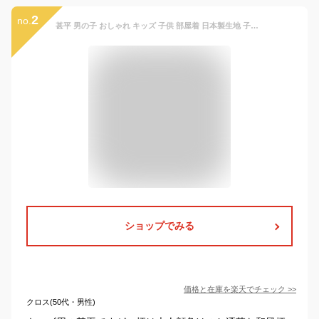
2
no.
甚平 男の子 おしゃれ キッズ 子供 部屋着 日本製生地 子供服 パジャマ 夏 花火大会 夏祭り 七夕 100cm 110cm 120cm 130cm 綿100% コットン 和柄 女の子 和柄 恐竜 花火 くじら かぶと虫 黒 白 ブルー セットアップ 甚兵衛 浴衣 海外土産
ショップでみる
価格と在庫を
楽天
でチェック
>>
クロス(50代・男性)