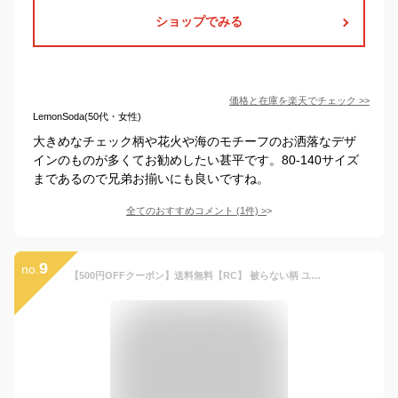
ショップでみる
価格と在庫を
楽天
でチェック
>>
LemonSoda(50代・女性)
大きめなチェック柄や花火や海のモチーフのお洒落なデザ
インのものが多くてお勧めしたい甚平です。80-140サイズ
まであるので兄弟お揃いにも良いですね。
全てのおすすめコメント
(
1
件)
>
9
no.
【500円OFFクーポン】送料無料【RC】 被らない柄 ユニセックス 欧風柄 男女 子供甚平(80cm 90cm 100cm 110cm) 男の子 女の子 赤ちゃん 浴衣