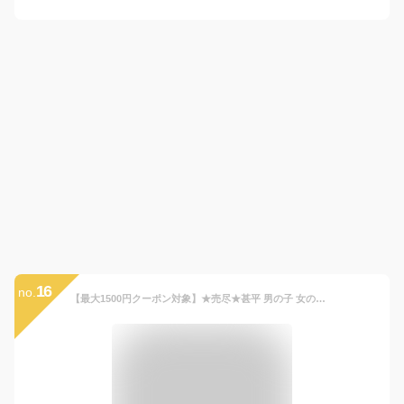
16
no.
【最大1500円クーポン対象】★売尽★甚平 男の子 女の子 子供 日本製 おしゃれ キッズ ブランド 綿100％ 80cm 90cm 100cm 110cm 120cm わくわく和ポップ！ 子供服 和柄 ベビー じんべい こども 男児 女児 上下セット セパレート 夏祭り 甚平 男の子 P