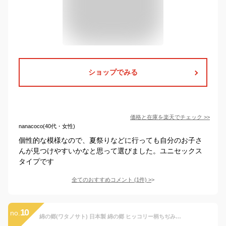
ショップでみる
価格と在庫を
楽天
でチェック
>>
nanacoco(40代・女性)
個性的な模様なので、夏祭りなどに行っても自分のお子さ
んが見つけやすいかなと思って選びました。ユニセックス
タイプです
全てのおすすめコメント
(
1
件)
>
10
no.
綿の郷(ワタノサト) 日本製 綿の郷 ヒッコリー柄ちぢみ織カジュアル甚平 じんべい 子供 男の子 (90サイズ, 灰縞)