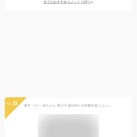
全てのおすすめコメント
(
1
件)
>
11
no.
甚平 ベビー 赤ちゃん 男の子 綿100% 日本製生地 じんべい スーツ上下 祭 甚平 部屋着 寝まき パジャマ 子供甚平 80cm 90cm 95cm