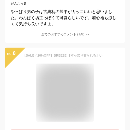
だんごっ鼻
やっぱり男の子は古典柄の甚平がカッコいいと思いまし
た。わんぱく坊主っぽくて可愛らしいです。着心地も涼し
くて気持ち良いですよ。
全てのおすすめコメント
(
1
件)
>
8
no.
【SALE／20%OFF】BREEZE 【すっぽり着られる】いろいろ甚平 エフオーオンラインストア 着物・浴衣・和装小物 浴衣 ブラック ブラウン グレー グリーン ネイビー ホワイト レッド