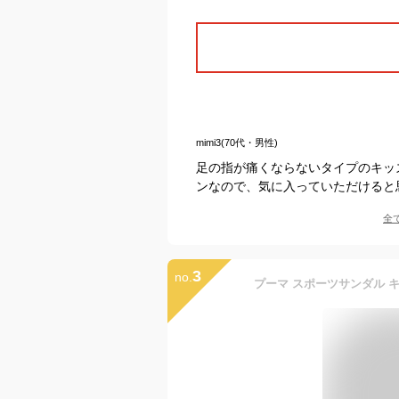
mimi3(70代・男性)
足の指が痛くならないタイプのキッ
ンなので、気に入っていただけると
全
3
no.