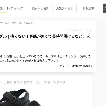
ズ
レディース
受付中の質問
人気アイテム
特集記事
ージはプロモーションを含みます
75350
View
21
コメント
ダル｜痛くない！鼻緒が無くて長時間履けるなど、人
一緒に出掛けたいと思っているので、キッズ向けビーチサンダルを探して
ので21cmのおすすめがあれば教えて下さい！
キテミヨ-kitemiyo-編集部
【送料無料】キッズ サンダル 子供用 男の子 女の子 ベビー スポーツサンダル ビーチサンダル 靴 スリッパ 水遊び 無地 メッシュ ジュニア 韓国子供服 マジックテープ 調整可能 16cm 17cm 18cm 19cm 20cm 21cm 22cm「921-00」