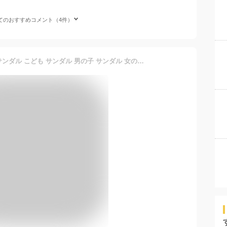
てのおすすめコメント（4件）
[Asverd] サンダル キッズ サンダル こども サンダル 男の子 サンダル 女の子 ビーチサンダル キッズ ビーチサンダル 男の子 ビーチサンダル 女の子 スリッパ 子ども シャワーサンダル キッズ ベランダサンダル キッズ ルームシューズ こども サンダル ジュニア ビーチサンダル ジュニア スポーツサンダル キッズ プールサンダル 子供 さんだる きっず すぽーつさんだる こども アウトドアサンダル ビーサン ボーイズ ガールズ 室内履き 夏 軽量 通気 川遊び 靴 海 水遊び 水陸両用 調整可能