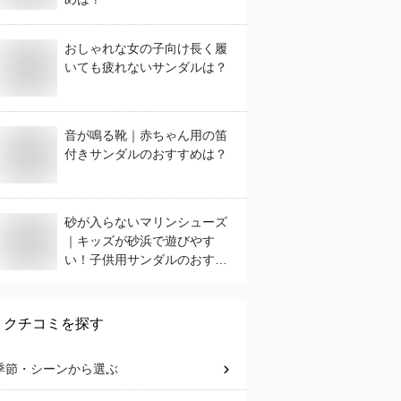
おしゃれな女の子向け長く履
いても疲れないサンダルは？
音が鳴る靴｜赤ちゃん用の笛
付きサンダルのおすすめは？
砂が入らないマリンシューズ
｜キッズが砂浜で遊びやす
い！子供用サンダルのおすす
めは？
クチコミを探す
季節・シーン
から選ぶ