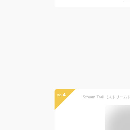
4
no.