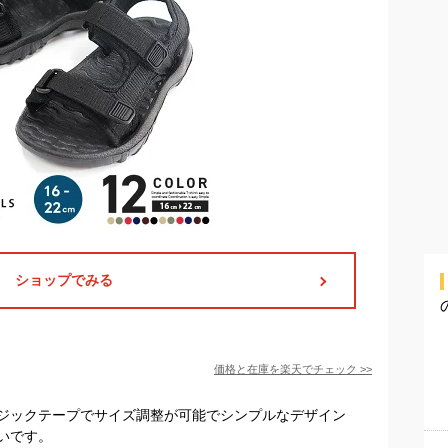
ショップでみる
価格と在庫を
楽天
でチェック
>>
ジックテープでサイズ調整が可能でシンプルなデザイン
いです。