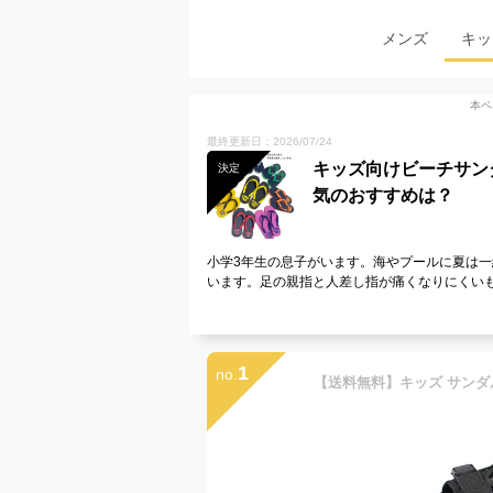
メンズ
キッ
本ペ
最終更新日：2026/07/24
キッズ向けビーチサン
決定
気のおすすめは？
小学3年生の息子がいます。海やプールに夏は
います。足の親指と人差し指が痛くなりにくいも
1
no.