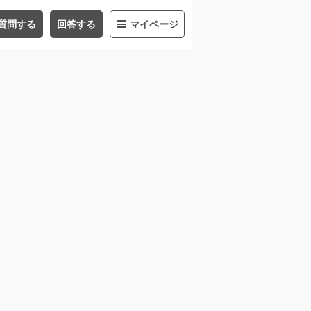
質問する
回答する
マイページ