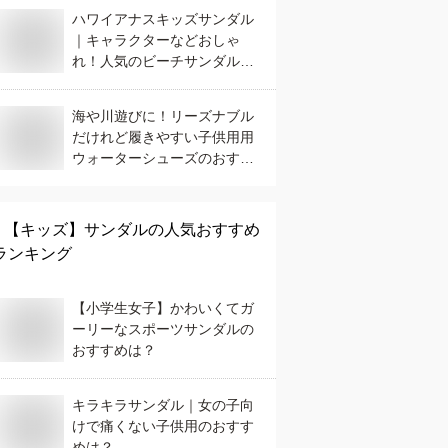
ハワイアナスキッズサンダル
｜キャラクターなどおしゃ
れ！人気のビーチサンダルの
おすすめは？
海や川遊びに！リーズナブル
だけれど履きやすい子供用用
ウォーターシューズのおすす
めは？
【キッズ】
サンダル
の人気おすすめ
ランキング
【小学生女子】かわいくてガ
ーリーなスポーツサンダルの
おすすめは？
キラキラサンダル｜女の子向
けで痛くない子供用のおすす
めは？