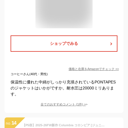
ショップでみる
価格と在庫を
Amazon
でチェック
>>
コーヒーさん(40代・男性)
保温性に優れた中綿がしっかり充填されているPONTAPES
のジャケットはいかがですか。耐水圧は20000ミリありま
す。
全てのおすすめコメント
(
1
件)
>
14
no.
【P5倍】2025-26FW新作 Columbia コロンビア [ジュニア] スノージャケット [130cm/140cm/155cm]SB6356 スキーウェア ボードウエア スノーウェア アルパインアクション 防寒防水 撥水 SKI ジャンパー ユース キッズ 子供 男子女子 小学生 学校 通学 雪遊び 手袋 秋冬 AW kkzz