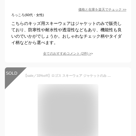
価格と在庫を
楽天
でチェック
>>
ろっころ(60代・女性)
こちらのキッズ用スキーウェアはジャケットのみで販売し
ており、防寒性や耐水性や透湿性などもあり、機能性も良
いのでいかがでしょうか。おしゃれなチェック柄やタイダ
イ柄などから選べます。
全てのおすすめコメント
(
2
件)
>
SOLD
【sale／33%off】ロゴス スキーウェア ジャケットのみ 単品 アウター 秋冬 キッズ ジュニア 130cm 140cm 150cm 160cm スキージャケット 中綿ジャケット フード取り外し可能 アウトドア ブランド LOGOS 小学生 小学校 通学 スキー スノーボード ウェア セール