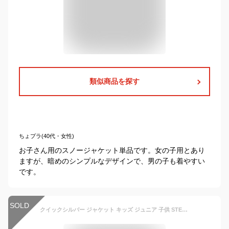
類似商品を探す
ちょプラ(40代・女性)
お子さん用のスノージャケット単品です。女の子用とあり
ますが、暗めのシンプルなデザインで、男の子も着やすい
です。
SOLD
クイックシルバー ジャケット キッズ ジュニア 子供 STEEZE YOUTH JK キッズ QUIKSILVER EQBTJ03163 アウター 子ども用 スノボ スキーウェア スキージャケット スノーボードウェア ウィンタースポーツ 雪山 旅行 冬 上着