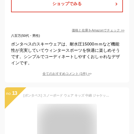
ショップでみる
価格と在庫を
Amazon
でチェック
>>
八百万(50代・男性)
ポンタぺスのスキーウェアは、耐水圧15000ｍｍなど機能
性が充実していてウィンタースポーツを快適に楽しめそう
です。シンプルでコーディネートしやすくおしゃれなデザ
インです。
全てのおすすめコメント
(
1
件)
>
13
no.
[ポンタペス] スノーボード ウェア キッズ 中綿 ジャケット 単品 6サイズ 100-150 耐水圧20,000mm PPJJ-122NW Kエメ×ネイビー 140サイズ スノーウェア スノボウェア スキーウェア ウエア 子供用 スノボーウェア 20-21 スノボ ウェア スキー ウェア ジャケット 滑雪服