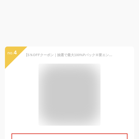
4
no.
【5％OFFクーポン｜抽選で最大100%Pバック※要エントリ】＜一部予約＞スノーボードウェア スキーウェア キッズ スノーウェア スキーウェア スノーボードウェア スノボ ジュニア 子供 撥水 秋冬 ジャケット ジャンバー 110cm 120cm 130cm 140cm 北海道 札幌 DLITE 43degrees