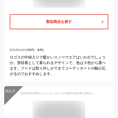
類似商品を探す
のりのりのり(50代・女性)
ロゴスの中綿入りで暖かいスノーウエアはいかがでしょう
か。普段着として着られるデザインで、色は３色から選べ
ます。フードは取り外しができてコーディネートの幅が広
がるのでおすすめします。
SOLD
QUIKSILVER [クイックシルバー] EQBTJ03148_BSN3 子供用 ウェア スノージャケット MISSION PRINTED YOUTH JK 21-22SNOW スキー スノボ スノーボード ユース キッズ ジュニア アウターウェア ※商品はジャケットのみです。上下セットではありません。