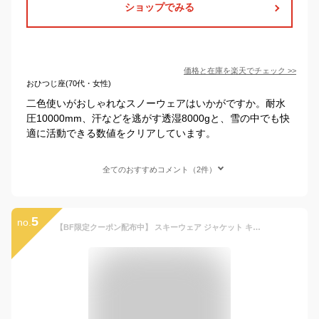
ショップでみる
価格と在庫を
楽天
でチェック
>>
おひつじ座(70代・女性)
二色使いがおしゃれなスノーウェアはいかがですか。耐水
圧10000mm、汗などを逃がす透湿8000gと、雪の中でも快
適に活動できる数値をクリアしています。
全てのおすすめコメント（2件）
5
no.
【BF限定クーポン配布中】 スキーウェア ジャケット キッズ 上 単品 スノーボードウェア スノーウェア ジュニア 男の子 女の子 子供 子ども こども 120 130 140 150 160 雪遊び スキー ソリ スノーボード スノボ スノボー スノー ウェア 送料無料 2025-2026 新作