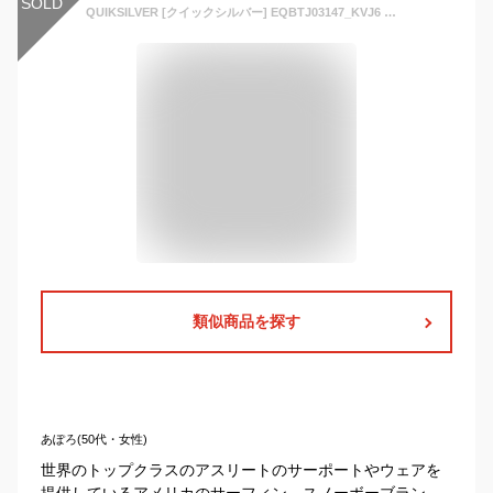
SOLD
QUIKSILVER [クイックシルバー] EQBTJ03147_KVJ6 子供用 ウェア スノージャケット MISSION PRINTED BLOCK YOUTH JK 21-22SNOW スキー スノボ スノーボード ユース キッズ ジュニア アウターウェア ※商品はジャケットのみです。上下セットではありません。
類似商品を探す
あぽろ(50代・女性)
世界のトップクラスのアスリートのサーポートやウェアを
提供しているアメリカのサーフィン、スノーボーブラン