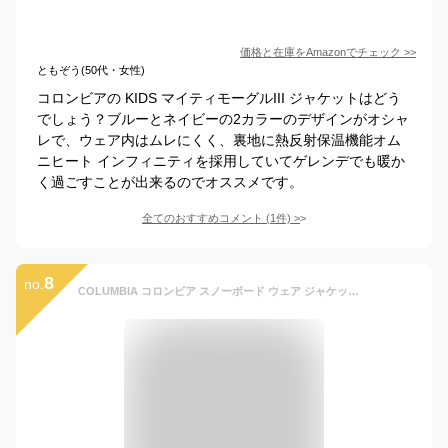
価格と在庫を
Amazon
でチェック
>>
ともぞう(50代・女性)
コロンビアの KIDS マイティモーグルIII ジャケットはどう
でしょう？ブルーとネイビーの2カラーのデザインがオシャ
レで、ウェア内はムレにくく、裏地に熱反射保温機能オム
ニヒート インフィニティを採用していてゲレンデでも暖か
く過ごすことが出来るのでオススメです。
全てのおすすめコメント
(
1
件)
>
8
no.
COLUMBIA コロンビア スノーボード ウェア ジャケット キッズ マイティモーグルIIIジャケット SB8123 24-25 ムラサキスポーツ