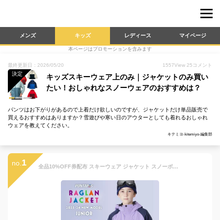
メンズ
キッズ
レディース
マイページ
本ページはプロモーションを含みます
最終更新日：2026/05/20
1557
View
25
コメント
決定
キッズスキーウェア上のみ｜ジャケットのみ買い
たい！おしゃれなスノーウェアのおすすめは？
パンツはお下がりがあるので上着だけ欲しいのですが、ジャケットだけ単品販売で
買えるおすすめはありますか？雪遊びや寒い日のアウターとしても着れるおしゃれ
ウェアを教えてください。
キテミヨ-kitemiyo-編集部
1
no.
全品10%OFF券配布 スキーウェア ジャケット スノーボードウェア 100～150 キッズ スノーボード ボードウェア スノボウェア ジュニア スノボ スノボー ウェア ウエア スノーウェア 激安 子供用 メンズ レディース PPJJ-1201