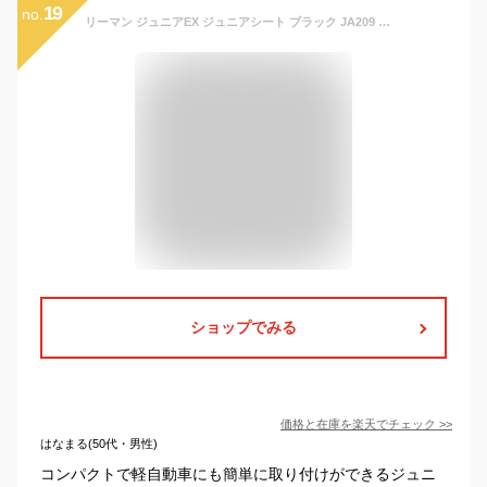
19
no.
リーマン ジュニアEX ジュニアシート ブラック JA209 キッズ用品 子供 こども 3歳から 車 車用品 カー用品 ドライブ シート イス 低反発 クッション お出かけ【送料無料】
ショップでみる
価格と在庫を
楽天
でチェック
>>
はなまる(50代・男性)
コンパクトで軽自動車にも簡単に取り付けができるジュニ