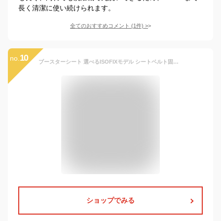
長く清潔に使い続けられます。
全てのおすすめコメント
(
1
件)
>
10
no.
ブースターシート 選べるISOFIXモデル シートベルト固定モデル【R129適合】ジュニアシート 125〜150cm ドリンクホルダー付き 小学生 チャイルドシート 低反発クッション 取付簡単 BoostPit ブーストピット Nebio ネビオ
ショップでみる