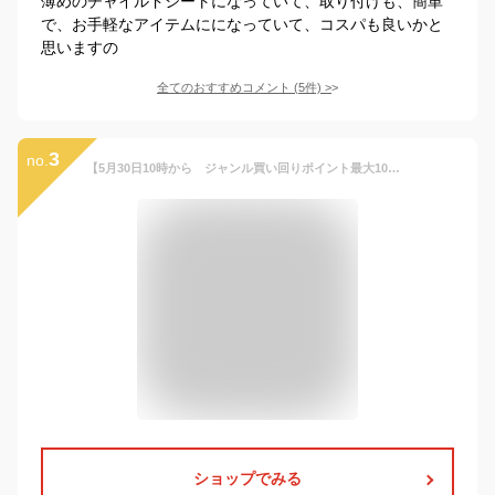
薄めのチャイルドシートになっていて、取り付けも、簡単
で、お手軽なアイテムにになっていて、コスパも良いかと
思いますの
全てのおすすめコメント
(
5
件)
>
3
no.
【5月30日10時から ジャンル買い回りポイント最大10倍 ※要エントリー】洗濯機で洗える ブースターシート BabyGo! ジュニアシート【限定セール】【送料無料 沖縄・一部地域を除く】
ショップでみる