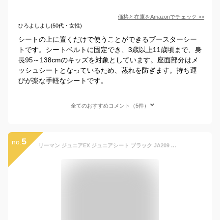
価格と在庫を
Amazon
でチェック
>>
ひろよしよし(50代・女性)
シートの上に置くだけで使うことができるブースターシー
トです。シートベルトに固定でき、3歳以上11歳頃まで、身
長95～138cmのキッズを対象としています。座面部分はメ
ッシュシートとなっているため、蒸れを防ぎます。持ち運
びが楽な手軽なシートです。
全てのおすすめコメント（5件）
5
no.
リーマン ジュニアEX ジュニアシート ブラック JA209 キッズ用品 子供 こども 3歳から 車 車用品 カー用品 ドライブ シート イス 低反発 クッション お出かけ【送料無料】