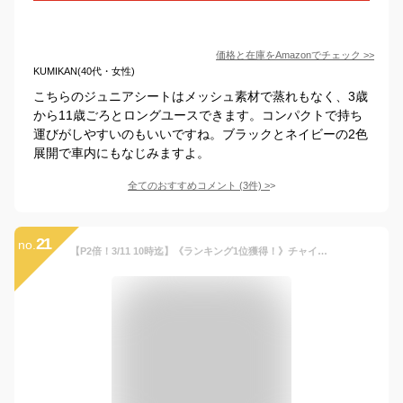
価格と在庫を
Amazon
でチェック
>>
KUMIKAN(40代・女性)
こちらのジュニアシートはメッシュ素材で蒸れもなく、3歳
から11歳ごろとロングユースできます。コンパクトで持ち
運びがしやすいのもいいですね。ブラックとネイビーの2色
展開で車内にもなじみますよ。
全てのおすすめコメント
(
3
件)
>
21
no.
【P2倍！3/11 10時迄】《ランキング1位獲得！》チャイルドシート ジュニアシート 1歳から 新安全基準R129適合 固定式 送料無料 シートベルト固定式 子供 子ども こども ベビー 新基準 洗える1歳 1歳半 11歳まで 2歳 3歳 長く 使える