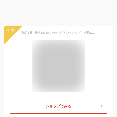
11
no.
【6月5日 最大100％Pバック+ポイントアップ ※要エントリー】ISOFIX 洗濯機で洗える！ブースターシートISOFIX チャイルドシート BabY GO 新安全基準R129適合【送料無料 沖縄・一部地域を除く】ジュニアシート 長く使える 洗える 取付簡単 キッズシート ベビーシート
ショップでみる