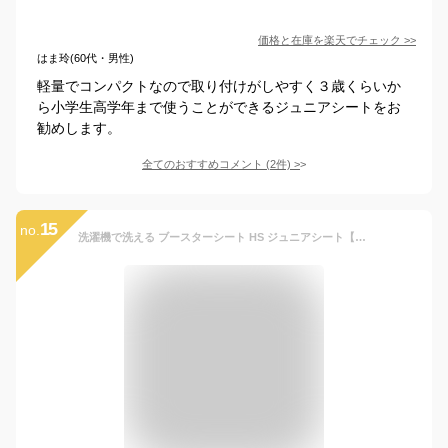
価格と在庫を
楽天
でチェック
>>
はま玲(60代・男性)
軽量でコンパクトなので取り付けがしやすく３歳くらいか
ら小学生高学年まで使うことができるジュニアシートをお
勧めします。
全てのおすすめコメント
(
2
件)
>
15
no.
洗濯機で洗える ブースターシート HS ジュニアシート【ECE認証】【予約販売限定価格】【送料無料 沖縄・一部地域を除く】【送料無料】