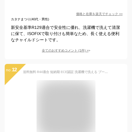
価格と在庫を
楽天
でチェック
>>
カタナまつり(40代・男性)
新安全基準R129適合で安全性に優れ、洗濯機で洗えて清潔
に保て、ISOFIXで取り付けも簡単なため、長く使える便利
なチャイルドシートです。
全てのおすすめコメント
(
1
件)
>
12
no.
送料無料 R44適合 短納期 ECE認証 洗濯機で洗える ブースターシート チャイルドシート ジュニアシート 長く使える 洗える 取付簡単 キッズシート 1年保証