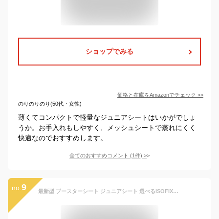
ショップでみる
価格と在庫を
Amazon
でチェック
>>
のりのりのり(50代・女性)
薄くてコンパクトで軽量なジュニアシートはいかがでしょ
うか。お手入れもしやすく、メッシュシートで蒸れにくく
快適なのでおすすめします。
全てのおすすめコメント
(
1
件)
>
9
no.
最新型 ブースターシート ジュニアシート 選べるISOFIXモデル シートベルト固定モデル 洗濯機で洗える チャイルドシート R129 ECE認証 I-SIZE 適合 125～150cm ロングユース 取付簡単 キッズシート ベビーシート 幼児用車シート 一年間保証