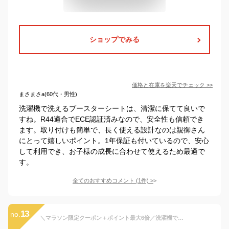
ショップでみる
価格と在庫を
楽天
でチェック
>>
まさまさa(60代・男性)
洗濯機で洗えるブースターシートは、清潔に保てて良いで
すね。R44適合でECE認証済みなので、安全性も信頼でき
ます。取り付けも簡単で、長く使える設計なのは親御さん
にとって嬉しいポイント。1年保証も付いているので、安心
して利用でき、お子様の成長に合わせて使えるため最適で
す。
全てのおすすめコメント
(
1
件)
>
13
no.
＼マラソン限定クーポン＋ポイント最大6倍／洗濯機で洗える ブースターシート ジュニアシート【ECE認証】【予約販売限定価格】【送料無料 沖縄・一部地域を除く】【送料無料】