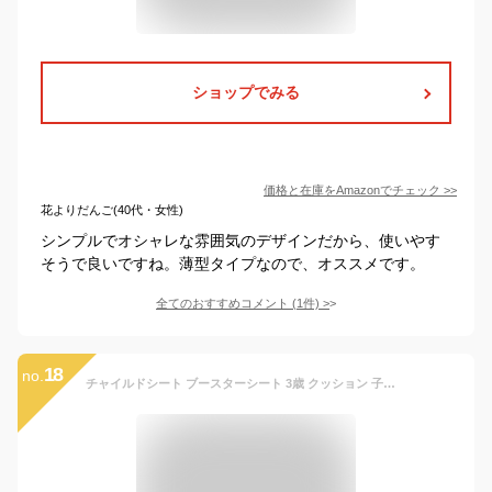
ショップでみる
価格と在庫を
Amazon
でチェック
>>
花よりだんご(40代・女性)
シンプルでオシャレな雰囲気のデザインだから、使いやす
そうで良いですね。薄型タイプなので、オススメです。
全てのおすすめコメント
(
1
件)
>
18
no.
チャイルドシート ブースターシート 3歳 クッション 子供 車 （ ジュニアシート チャイルドジュニアシート 学童用 シート 3歳～11歳頃 安全 椅子 イス ブースター コンパクト ベビー キッズ お出かけ 取付簡単 カー用品 ） 【39ショップ】