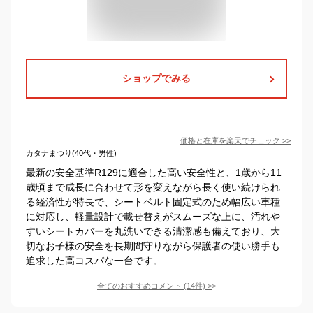
ショップでみる
価格と在庫を
楽天
でチェック
>>
カタナまつり(40代・男性)
最新の安全基準R129に適合した高い安全性と、1歳から11
歳頃まで成長に合わせて形を変えながら長く使い続けられ
る経済性が特長で、シートベルト固定式のため幅広い車種
に対応し、軽量設計で載せ替えがスムーズな上に、汚れや
すいシートカバーを丸洗いできる清潔感も備えており、大
切なお子様の安全を長期間守りながら保護者の使い勝手も
追求した高コスパな一台です。
全てのおすすめコメント
(
14
件)
>