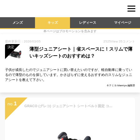
メンズ
キッズ
レディース
マイページ
本ページはプロモーションを含みます
最終更新日：2026/03/05
2525
View
35
コメント
決定
薄型ジュニアシート｜省スペースに！スリムで薄
いキッズシートのおすすめは？
子供が成長したのでジュニアシートに買い替えたいのですが、軽自動車に乗ってい
るので薄型のものを探しています。かさばらずに使えるおすすめのスリムなジュニ
アシートを教えて下さい。
キテミヨ-kitemiyo-編集部
1
no.
GRACO (グレコ) ジュニアシート シートベルト固定 コンパクトジュニア 3歳頃から11歳頃まで ロングユース カップホルダー付 ブースター (モードノアール BK) 67151