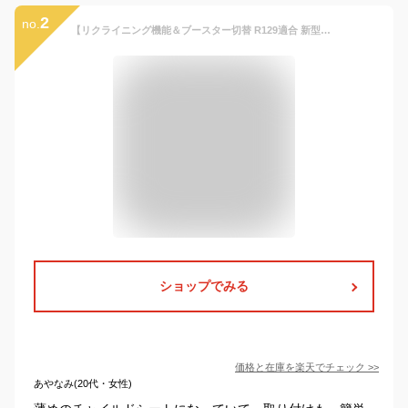
2
no.
【リクライニング機能＆ブースター切替 R129適合 新型ジュニアシート】選べるISOFIX固定とシートベルト固定 小学生まで 使える ロングユース チャイルドシート R129適合 軽量 3歳半から12歳頃 ドリンクホルダー付 取付簡単 シフトピット ShiftPit ネビオ Nebio
ショップでみる
価格と在庫を
楽天
でチェック
>>
あやなみ(20代・女性)