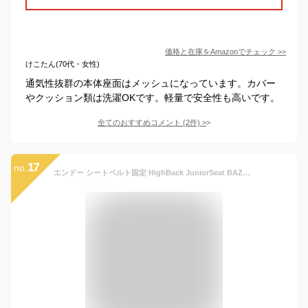
価格と在庫を
Amazon
でチェック
>>
けこたん(70代・女性)
通気性抜群の本体座面はメッシュになっています。カバー
やクッション類は洗濯OKです。軽量で安全性も高いです。
全てのおすすめコメント
(
2
件)
>
17
no.
エンドー シートベルト固定 HighBack JuniorSeat BAZBAZ(ハイバックジュニアシート バズバズ) ブラック 3歳~ (1年・保証) 2.9キログラム