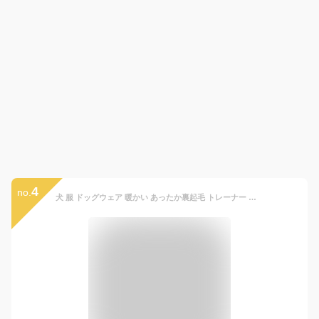
4
no.
犬 服 ドッグウェア 暖かい あったか裏起毛 トレーナー 犬の服 秋 冬 可愛い ペット用品 ペット 犬 散歩 ドッグ 便利 犬用 小型犬 中型犬 お散歩 お出かけ ペットグッズ ピクニック チワワ トイプードル ヨークシャーテリア 冬服