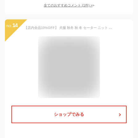
全てのおすすめコメント
(
1
件)
>
14
no.
【店内全品10%OFF】 犬服 秋冬 秋 冬 セーター ニット 【サイズ交換OK】 ドッグウェア 秋用 冬用 秋服 冬服 犬の服 ペット服 犬 服 おしゃれ シンプル かわいい 暖かい パジャマ 部屋着 防寒 小型犬 中型犬 犬用セーター 北欧風あったかふわふわセーター
ショップでみる