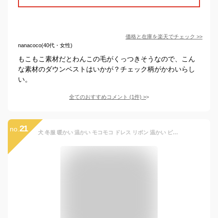
価格と在庫を
楽天
でチェック
>>
nanacoco(40代・女性)
もこもこ素材だとわんこの毛がくっつきそうなので、こん
な素材のダウンベストはいかが？チェック柄がかわいらし
い。
全てのおすすめコメント
(
1
件)
>
21
no.
犬 冬服 暖かい 温かい モコモコ ドレス リボン 温かい ピンク ブルー 犬 猫 小型犬 猫用 犬用 犬服 猫服 ワンピース ウェア 犬の服 猫の服 かわいい 豪華 綺麗 高級 おしゃれ ドッグウェア 可愛い ペット服 キャット服 秋 冬 送料無料 イベント お祝い