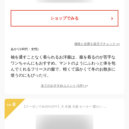
ショップでみる
価格と在庫を
楽天
でチェック
>>
あかり(40代・女性)
袖を通すことなく着られるお洋服は、服を着るのが苦手な
ワンちゃんにもおすすめ。マントのようにふわっと体を包
んでくれるフリースの服で、軽くて温かくて冬のお散歩に
使うのにもぴったり。
全てのおすすめコメント
(
1
件)
>
8
no.
【クーポンで★25%OFF】犬 冬服 犬服 セーター 暖かい あったかい タートルネック 秋冬 洋服 ドッグウェア 防寒着 ペット服 ニット ケーブル編 袖なし おしゃれ 可愛い かわいい いぬ 小型犬 中型犬 子犬 老犬 黒 白 赤 ピンク クリスマス プレゼント ギフト