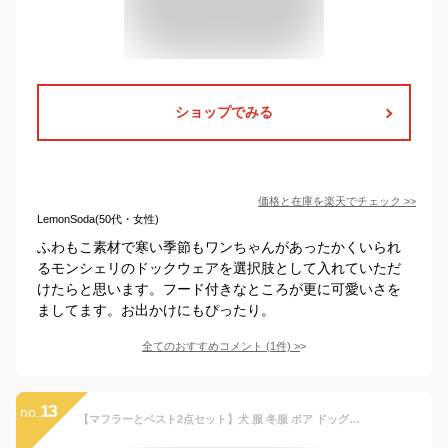
ショップでみる
価格と在庫を
楽天
でチェック
>>
LemonSoda(50代・女性)
ふわもこ素材で寒い季節もワンちゃんがあったかくいられ
るモンシェリのドックウェアを選択肢として入れていただ
けたらと思います。フード付きなところが更に可愛いさを
ましてます。お出かけにもぴったり。
全てのおすすめコメント
(
1
件)
>
13
no.
【マフラーとベスト2点セット】犬 服 冬服 ボア ドッグウェア アウター 秋冬 犬の服 防寒着 猫 ペット服 もこもこ ネックウォーマー いぬ あったか 暖かい 防寒 可愛い かわいい ペットマフラー ペットウェア メール便OK 【a097】送料無料