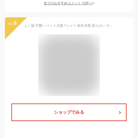
全てのおすすめコメント
(
1
件)
>
9
no.
ふく福 可愛い ペット犬服 Tシャツ 秋冬衣装 柔らかい サンゴフリース 防寒 コート 人気 ファッション小型犬 中型犬 春秋冬服 お散歩お出かけウェアにペットフェーバー ポリエステル (M, エルク)
ショップでみる