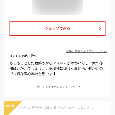
ショップでみる
価格と在庫を
楽天
でチェック
>>
はなまる(50代・男性)
もこもことした色鮮やかなフォルムがかわいらしい犬の冬
服はいかがでしょうか。保温性に優れた裏起毛が暖かいの
で快適な着心地だと思います。
全てのおすすめコメント（2件）
5
no.
クーポン発行中★ 犬服 犬 服 ドッグウェア もこもこ 冬 暖かい パステルカラー ボア トレーナー ペット 服 トレーナー もこもこ 可愛い お揃い お出かけウェア