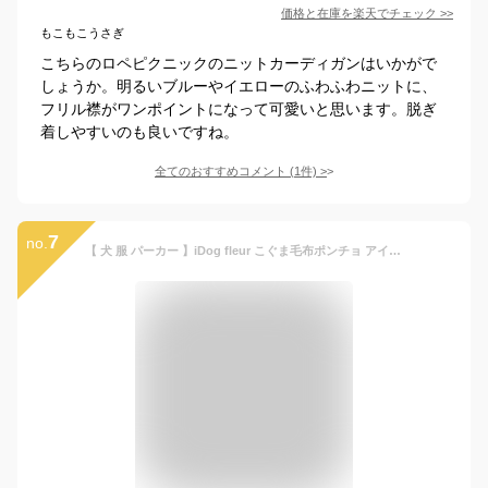
価格と在庫を
楽天
でチェック
>>
もこもこうさぎ
こちらのロペピクニックのニットカーディガンはいかがで
しょうか。明るいブルーやイエローのふわふわニットに、
フリル襟がワンポイントになって可愛いと思います。脱ぎ
着しやすいのも良いですね。
全てのおすすめコメント
(
1
件)
>
7
no.
【 犬 服 パーカー 】iDog fleur こぐま毛布ポンチョ アイドッグ【 着る毛布 くま フリース 犬服 秋冬 冬服 冬 秋服 秋 ドッグウエア いぬ 服 犬の服 冬用 犬服 トイプードル チワワ ダックスフンド 服 犬 冬服 犬服 冬 idog 】