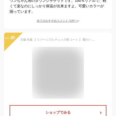
ワンちゃん用のダウンジャケットです。100％リアルで、軽
くて楽なのにしっかり保温が出来ますよ。可愛いカラーが
揃っています。
全てのおすすめコメント
(
1
件)
>
20
no.
犬服 冬服 【 リバーシブル チェック柄 コート 】 暖かい 小型犬 中型犬用 防寒 ジャケット コート ブルゾン ベストダウン 犬 服 風 ペット 洋服 ドッグウェア【 フレンチブルドッグ happier チワワ マルチーズ トイプードル パグ シュナウザーなど 】 おしゃれ
ショップでみる