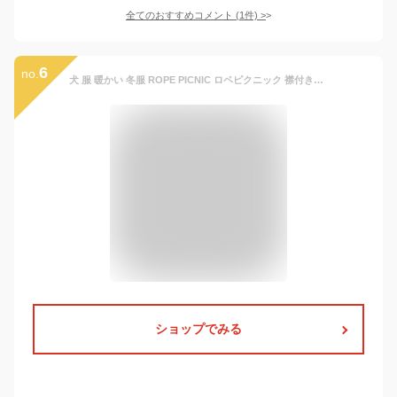
全てのおすすめコメント
(
1
件)
>
6
no.
犬 服 暖かい 冬服 ROPE PICNIC ロペピクニック 襟付きニットカーディガン 着せやすい仕様でおしゃれなかわいい一枚 小型犬や中型犬が使いやすいサイズのペット服 男の子や女の子が楽しめる犬の服 秋冬にぴったりのおもしろいスタイル セールの注目服 暖かい あったか 秋 冬
ショップでみる