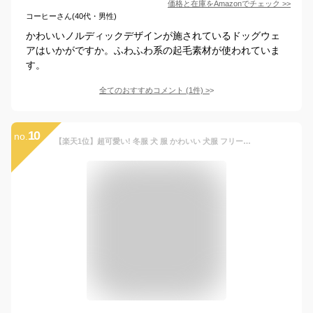
価格と在庫を
Amazon
でチェック
>>
コーヒーさん(40代・男性)
かわいいノルディックデザインが施されているドッグウェ
アはいかがですか。ふわふわ系の起毛素材が使われていま
す。
全てのおすすめコメント
(
1
件)
>
10
no.
【楽天1位】超可愛い! 冬服 犬 服 かわいい 犬服 フリース くまちゃん トップス ふわふわ ペットウエア 犬 猫 服 ドックウエア キャットウエア あったか 可愛い 防寒 Tシャツ スナップボタン 背中開き メール便OK【a345】【送料無料】