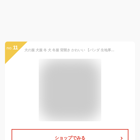
11
no.
犬の服 犬服 冬 犬 冬服 背開き かわいい 【パンダ 生地厚めデザイン】 背中開き 袖なし シニア 老犬 着せやすい 小型犬 犬用 ワンピース ウェア おしゃれ ドッグウェア 春 夏 秋 冬
ショップでみる