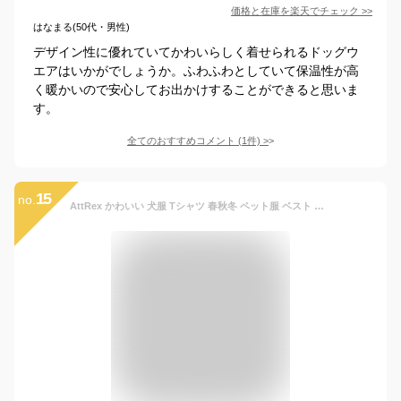
価格と在庫を
楽天
でチェック
>>
はなまる(50代・男性)
デザイン性に優れていてかわいらしく着せられるドッグウ
エアはいかがでしょうか。ふわふわとしていて保温性が高
く暖かいので安心してお出かけすることができると思いま
す。
全てのおすすめコメント
(
1
件)
>
15
no.
AttRex かわいい 犬服 Tシャツ 春秋冬 ペット服 ベスト ダウン 裏起毛 厚い ドッグウェア パーカー 防寒 暖かい 小中型犬 猫 洋服 ボタンタイプ 軽量 着脱簡単 户外 お散歩 (M, グリーン)