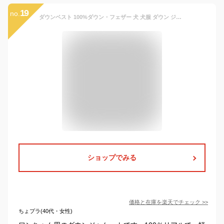
19
no.
ダウンベスト 100%ダウン・フェザー 犬 犬服 ダウン ジャケット ベスト フレンチブルドッグ 冬服 極暖 暖かい 可愛い 寒さ対策 冬 フレブル パグ ダウンジャケット 犬用 ドッグ ウェア 防寒 アウター 雪遊び 軽量 散歩 シニア 老犬 旅行 KM952T
ショップでみる
価格と在庫を
楽天
でチェック
>>
ちょプラ(40代・女性)