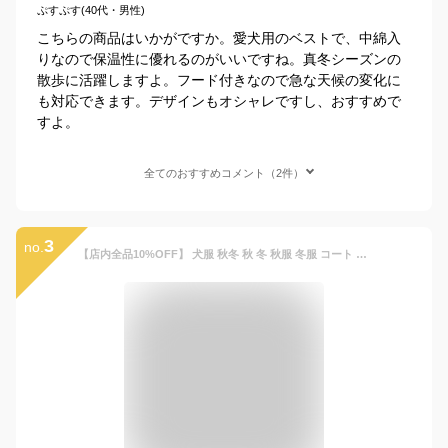
ぷすぷす(40代・男性)
こちらの商品はいかがですか。愛犬用のベストで、中綿入
りなので保温性に優れるのがいいですね。真冬シーズンの
散歩に活躍しますよ。フード付きなので急な天候の変化に
も対応できます。デザインもオシャレですし、おすすめで
すよ。
全てのおすすめコメント（2件）
3
no.
【店内全品10%OFF】 犬服 秋冬 秋 冬 秋服 冬服 コート ジャケット ダウン ドッグウェア 犬 服 背開き 背中開き 可愛い かわいい おしゃれ お出かけ ジャケット コート 小型犬 中型犬 大型犬 ペット服 ハーネス付き 散歩 リードフック付きバックルコート