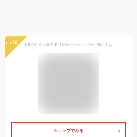
16
no.
中型犬用 犬 犬服 冬服 【 USA ジャケット フード無し 】 裏地 フリース 国旗 軽量 ベスト ダウン 防寒 風 チワワ ダックス シーズー パピヨン パグ シュナウザー シュナウザー 柴犬 フレンチブルドッグ フレブルなど ペット 洋服 おしゃれ
ショップでみる