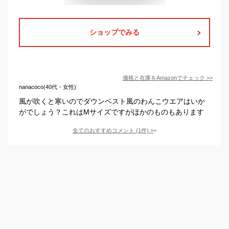
ショップでみる
価格と在庫を
Amazon
でチェック
>>
nanacoco(40代・女性)
風が吹くと寒いのでダウンベスト風のわんこウエアはいか
がでしょう？これはMサイズですがほかのものもあります
全てのおすすめコメント
(
1
件)
>