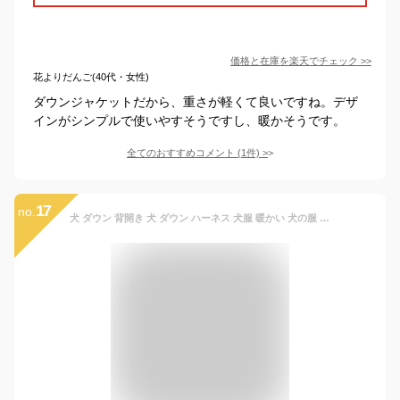
価格と在庫を
楽天
でチェック
>>
花よりだんご(40代・女性)
ダウンジャケットだから、重さが軽くて良いですね。デザ
インがシンプルで使いやすそうですし、暖かそうです。
全てのおすすめコメント
(
1
件)
>
17
no.
犬 ダウン 背開き 犬 ダウン ハーネス 犬服 暖かい 犬の服 ボア ダウン ジャケット コート 小型犬 中型犬 大型犬 秋 秋服 冬 冬用 冬服 秋冬 おしゃれ おもしろ かわいい 可愛い 着せやすい セール 女の子 男の子 オス メス 背中開き 保温 ベストチワワ ダウン ジャケット