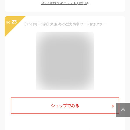
全てのおすすめコメント
(
1
件)
>
23
no.
【365日毎日出荷】犬 服 冬 小型犬 防寒 フード付きダウン風ジャケット あったか裏起毛 犬用 冬 ペット服 ヒゲおじさん ドッグウェア 犬の服 犬服 PETFiND
ショップでみる