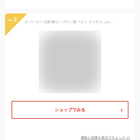
2
no.
犬 パーカー 犬服 暖かい ダウン風 ベスト モコモコ ふわふわ フリース素材犬の服 ドッグウェア 秋 冬 可愛い ペット用品 ペット 犬 散歩 ドッグ 便利 犬用 小型犬 中型犬 お散歩 お出かけ ペットグッズ ピクニック チワワ トイプードル ヨークシャーテリア 冬服
ショップでみる
価格と在庫を
楽天
でチェック
>>