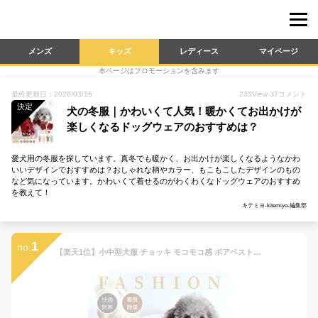
メンズ
キッズ
レディース
マイページ
本ページはプロモーションを含みます
最終更新日：2026/03/16
235
View
37
コメント
決定
犬の冬服｜かわいくて人気！暖かくてお出かけが
楽しくなるドッグウェアのおすすめは？
愛犬用の冬服を探しています。真冬でも暖かく、お出かけが楽しくなるようなかわ
いいデザインでおすすめは？おしゃれな柄やカラー、もこもこしたデザインのもの
など気になっています。かわいくて着せるのがわくわくなドッグウェアのおすすめ
を教えて！
キテミヨ-kitemiyo-編集部
1
no.
【楽天1位】小中型犬服 チョッキ モコモコ感 ボアベスト トップス 背中ボタン かわいい 犬ベストジャケット 重ね着 ペット洋服 ペットウェア ドッグウェア ペット冬服 暖かい 秋冬春 室内室外 裏起毛 撮影物 誕生日 プレゼント ギフト ネコポス送料無料！【ra93910】