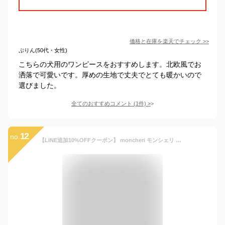
価格と在庫を
楽天
でチェック
>>
ぷりん(50代・女性)
こちらの犬用のワンピースをおすすめします。北欧風でお
洒落で可愛いです。厚めの生地で丈夫でとても暖かいので
選びました。
全てのおすすめコメント
(
1
件)
>
12
no.
【LINE追加10%OFFクーポン】 moncheri モンシェリ 犬 服 ドッグウェア コート ケープ かわいい おしゃれ 人気 ブランド トイプードル チワワ 小型犬 中型犬 お出かけ 旅行 秋服 冬服 秋冬 あったか 暖かい 防寒 犬用 犬服