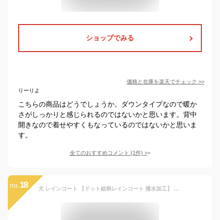
ショップでみる
価格と在庫を
楽天
でチェック
>>
りーりよ
こちらの商品はどうでしょうか。ダウンタイプなので暖か
さがしっかりと感じられるのではないかと思います。背中
開きなので着せやすくもなっているのではないかと思いま
す。
全てのおすすめコメント
(
1
件)
>
18
no.
犬 レインコート 【ドット総柄レインコート 撥水加工】 犬の服 いぬ 【雨具犬服！】 (カッパ) 小型犬 中型犬 春 夏 春服 夏用 夏服 秋 冬 秋服 冬用 冬服 おしゃれ おもしろ かわいい 可愛い 着せやすい セール 女の子 男の子 オス メス