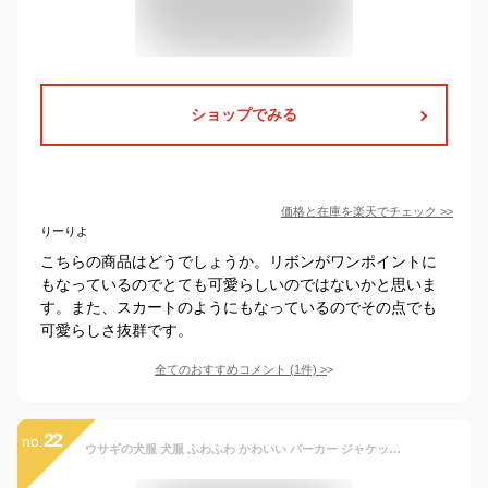
ショップでみる
価格と在庫を
楽天
でチェック
>>
りーりよ
こちらの商品はどうでしょうか。リボンがワンポイントに
もなっているのでとても可愛らしいのではないかと思いま
す。また、スカートのようにもなっているのでその点でも
可愛らしさ抜群です。
全てのおすすめコメント
(
1
件)
>
22
no.
ウサギの犬服 犬服 ふわふわ かわいい パーカー ジャケット ウサギ形 ボア 厚手 防寒コート あたっか 犬の服 冬服 ペット服 ドッグウェア 小型犬 中型犬 フード付き ブラウンS