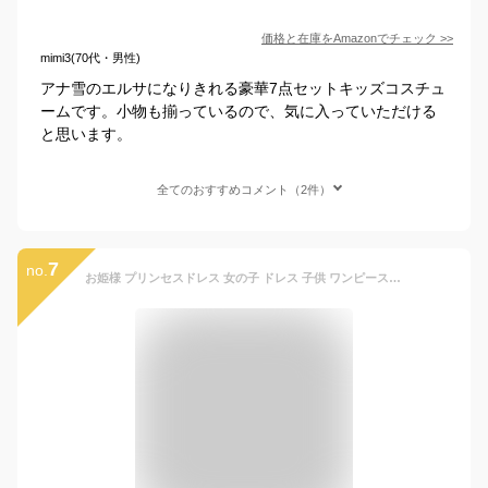
価格と在庫を
Amazon
でチェック
>>
mimi3(70代・男性)
アナ雪のエルサになりきれる豪華7点セットキッズコスチュ
ームです。小物も揃っているので、気に入っていただける
と思います。
全てのおすすめコメント（2件）
7
no.
お姫様 プリンセスドレス 女の子 ドレス 子供 ワンピース キッズ 子供ドレス クリスマス コスチューム コスプレ 変装 衣装 仮装 ハロウィン 子供 ベビー ドレス プレゼント なりきり お姫様 女王 お誕生日 お祝い