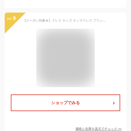
9
no.
【クーポン対象★】ドレス キッズ キッズドレス プリンセス コスプレ ハロウィン 衣装 仮装 子供 ベビー かわいい ワンピース コスチューム お姫様 女の子 誕生日 クリスマス プレゼント おしゃれ ピンク キイロ ブルー パープル グリーン 100 110 120 130 送料無料
ショップでみる
価格と在庫を
楽天
でチェック
>>