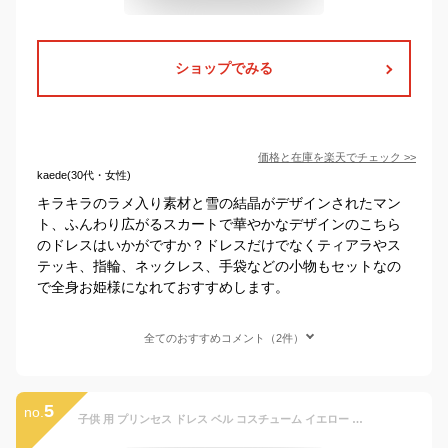
ショップでみる
価格と在庫を
楽天
でチェック
>>
kaede(30代・女性)
キラキラのラメ入り素材と雪の結晶がデザインされたマン
ト、ふんわり広がるスカートで華やかなデザインのこちら
のドレスはいかがですか？ドレスだけでなくティアラやス
テッキ、指輪、ネックレス、手袋などの小物もセットなの
で全身お姫様になれておすすめします。
全てのおすすめコメント（2件）
5
no.
子供 用 プリンセス ドレス ベル コスチューム イエロー しっかり3層 ふんわり 子供用 衣装 キッズ 発表会 110 120 130 140 150 半袖 こども ピアノ ワンピース ヘアアクセサ