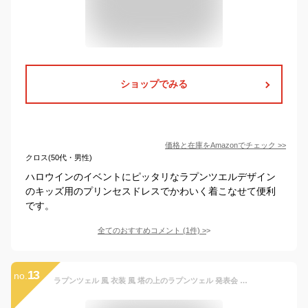
ショップでみる
価格と在庫を
Amazon
でチェック
>>
クロス(50代・男性)
ハロウインのイベントにピッタリなラプンツエルデザイン
のキッズ用のプリンセスドレスでかわいく着こなせて便利
です。
全てのおすすめコメント
(
1
件)
>
13
no.
ラプンツェル 風 衣装 風 塔の上のラプンツェル 発表会 演奏会 女の子 子供 キッズ 姫 2021 NEW コスプレ プリンセス ドレス コスチューム