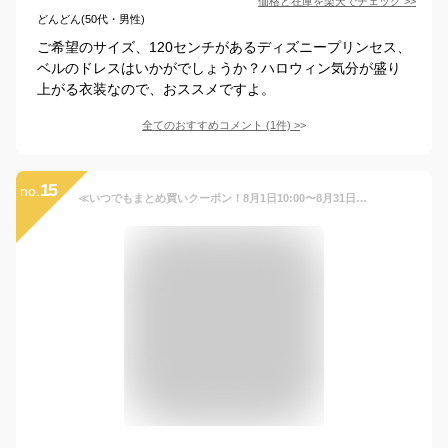
価格と在庫を
楽天
でチェック
>>
どんどん(50代・男性)
ご希望のサイズ、120センチがあるディズニープリンセス、
ベルのドレスはいかがでしょうか？ハロウィン気分が盛り
上がる衣装なので、おススメですよ。
全てのおすすめコメント
(
1
件)
>
15
no.
≪いつでもまとめ買いクーポン！8月1日10:00〜8月31日23:59まで≫ 即納 子供 プリンセス 女の子 ドレス 子供ドレス ロング プリンセスドレス コスプレ コスチューム 長袖 衣装 服 人気 誕生日 子どもドレス キッズドレス 子供用 ピンク