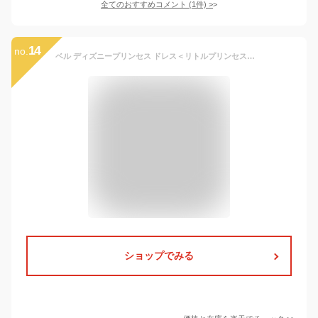
全てのおすすめコメント
(
1
件)
>
14
no.
ベル ディズニープリンセス ドレス＜リトルプリンセスルーム ディズニーコレクション ベル＞【公式ライセンス コスプレ 衣装 ギフト キッズ 美女と野獣 Disney Princess コスチューム 子供 子ども クリスマス プレゼント 女の子 なりきり】
ショップでみる