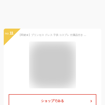
11
no.
【即納★】プリンセス ドレス 子供 コスプレ 付属品付き ワンピース キッズコスチューム 小物セット ガールズ ドレス風 お姫様 手袋 仮装 クリスマス 衣装 女の子 なりきり 変身 テーマパーク子供用 仮装 誕生日 プレゼント お遊戯会 文化祭 演奏会
ショップでみる