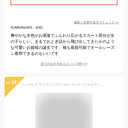
価格と在庫を
楽天
でチェック
>>
KUMIKAN(40代・女性)
爽やかな水色がお洒落でふんわり広がるスカート部分が女
の子らしい。まるでおとぎ話から飛び出してきたかのよう
な可愛いお姫様の誕生です。袖も着脱可能でオールシーズ
ン着用できるのもいいです
全てのおすすめコメント
(
3
件)
>
17
no.
シンデレラ ディズニープリンセス ドレス＜リトルプリンセスルーム ディズニーコレクション シンデレラ＞【公式 コスプレ 衣装 ギフト キッズ Disney Princess コスチューム Cinderella 子供 子ども ハロウィン プレゼント 女の子 なりきり】