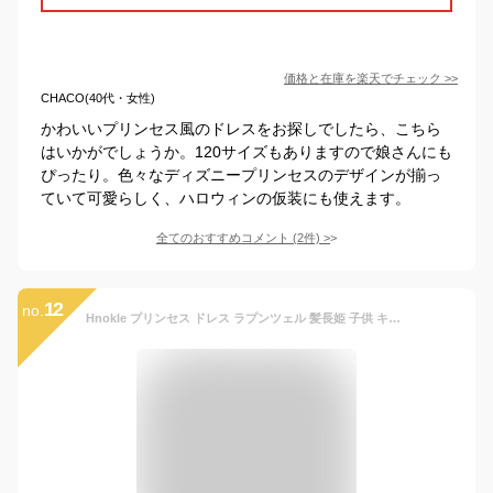
価格と在庫を
楽天
でチェック
>>
CHACO(40代・女性)
かわいいプリンセス風のドレスをお探しでしたら、こちら
はいかがでしょうか。120サイズもありますので娘さんにも
ぴったり。色々なディズニープリンセスのデザインが揃っ
ていて可愛らしく、ハロウィンの仮装にも使えます。
全てのおすすめコメント
(
2
件)
>
12
no.
Hnokle プリンセス ドレス ラプンツェル 髪長姫 子供 キッズ 女の子 お姫 ワンピース コスプレ コスチューム レース なりきり 舞台服 仮装 誕生日 変装 学園祭 クリスマス ハロウィーン プレゼント 4点セット 110 紫色