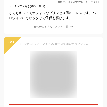
価格と在庫を
Amazon
でチェック
>>
ドーナッツ大好き(40代・男性)
とてもキレイでオシャレなプリンセス風のドレスです。ハ
ロウィンにもピッタリで子供も喜びます。
全てのおすすめコメント
(
1
件)
>
20
no.
プリンセスドレス 子ども ベル オーロラ エルサ ラプンツェル ドレス キッズ 子供 女の子 コスプレ 仮装 コスチューム お姫様 女の子 プリンセス おもちゃ 小学生 誕生日プレゼント ハロウィン オーロラドレス ベルドレス 衣装 90 100 110 120 130 cm 3歳 4歳 5歳 6歳 7歳