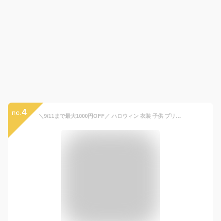
4
no.
＼9/11まで最大1000円OFF／ ハロウィン 衣装 子供 プリンセス ドレス 9点セット 雪の女王 コスチューム クリスマス キッズ ワンピース 女の子 アニメ キャラクターお姫様 アクセサリーセット なりきりアイテム ティアラ 仮装 誕生日 100 110 120 130 140