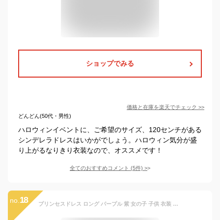
ショップでみる
価格と在庫を
楽天
でチェック
>>
どんどん(50代・男性)
ハロウィンイベントに、ご希望のサイズ、120センチがある
シンデレラドレスはいかがでしょう。ハロウィン気分が盛
り上がるなりきり衣装なので、オススメです！
全てのおすすめコメント
(
5
件)
>
18
no.
プリンセスドレス ロング パープル 紫 女の子 子供 衣装 コスプレ キッズ プリンセスドレス 衣装 子供 女の子 子ども コスプレ なりきり