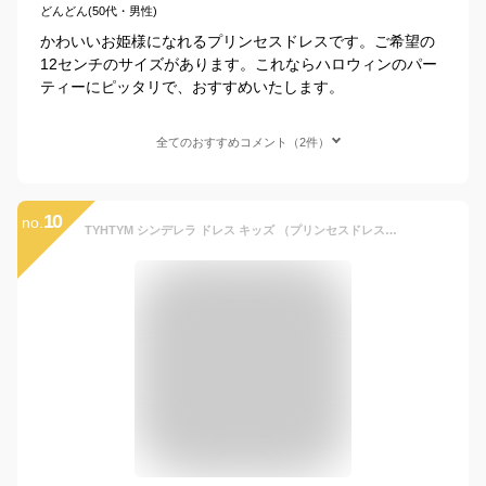
どんどん(50代・男性)
かわいいお姫様になれるプリンセスドレスです。ご希望の
12センチのサイズがあります。これならハロウィンのパー
ティーにピッタリで、おすすめいたします。
全てのおすすめコメント（2件）
10
no.
TYHTYM シンデレラ ドレス キッズ （プリンセスドレス＋アームカバー）2点セット 100-140cmスカート6層構造 コスプレ 衣装 仮装 着心地よい 動きやすく ふんわり お姫様 ワンピース キッズコスチューム・変身・なりきり 誕生日/パーディー/七五三/記念撮影用/遊園地でも快適 (ブルー, 4-5Y)