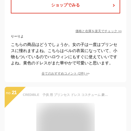
ショップでみる
価格と在庫を
楽天
でチェック
>>
りーりよ
こちらの商品はどうでしょうか。女の子は一度はプリンセ
スに憧れますよね。こちらはベルの衣装になっていて、小
物もついているのでハロウィンにもすぐに使えていいです
よね。黄色のドレスがまた華やかで可愛いと思います。
全てのおすすめコメント
(
2
件)
>
21
no.
CREDIBLE 子供 用 プリンセス ドレス コスチューム 豪華６点セット ・ パープル×ピンク ( プリンセスドレス , お花付きウィッグ , リボングローブ , ハートのティアラ , 魔法のステッキ , CREDIBLEオリジナルグッズ ) Mサイズ / 110-125cm NT5132