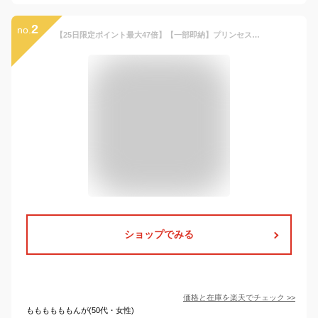
2
no.
【25日限定ポイント最大47倍】【一部即納】プリンセスドレス ディズニープリンセス オーロラ姫 プレゼント ハロウィン コスプレ キッズ ピンク 子供 キッズ フォーマル コスチューム 衣装 仮装 子ども キッズドレス 女の子 90 100 110 120 130 140 150 子供服 ワンピース
ショップでみる
価格と在庫を
楽天
でチェック
>>
ももももももんが(50代・女性)