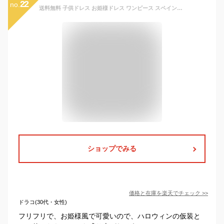
22
no.
送料無料 子供ドレス お姫様ドレス ワンピース スペイン風 子供服 でかいリボン ピンク グリーン パープル ロリータワンピース 4colour 女の子 キッズワンピース princess dress 80/90/100/110/120cm 入学式 発表会 結婚式 女の子用 冠婚葬祭 楽天海外通販
ショップでみる
価格と在庫を
楽天
でチェック
>>
ドラコ(30代・女性)
フリフリで、お姫様風で可愛いので、ハロウィンの仮装と