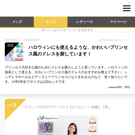
メンズ
キッズ
レディース
マイページ
本ページはプロモーションを含みます
最終更新日：2026/08/08
10759
View
46
コメント
決定
ハロウィンにも使えるような、かわいいプリンセ
ス風のドレスを探しています！
プリンセス大好きな娘のためにドレスを購入しようと思っています。ハロウィンの
仮装として使える、かわいいプリンセス風のドレスのおすすめを教えて下さい。シ
ンデレラやベルなどディズニープリンセスになりきれるものなど、色々知りたいで
す。小学2年生でサイズは120センチです。
satoooo(40代・男性)
1
no.
(マラソン300円OFFクーポン)【ほつれにくい刺繍】【簡易ラッピング】【品質保証 1品ずつ丁寧に検品 】ラプンツェルドレス 半袖 子供用 キッズ 子供 衣装 プリンセスドレス コスチューム ハロウィン クリスマス お姫様 子ども