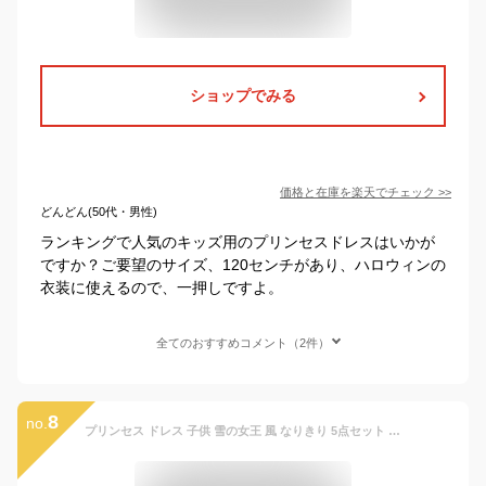
ショップでみる
価格と在庫を
楽天
でチェック
>>
どんどん(50代・男性)
ランキングで人気のキッズ用のプリンセスドレスはいかが
ですか？ご要望のサイズ、120センチがあり、ハロウィンの
衣装に使えるので、一押しですよ。
全てのおすすめコメント（2件）
8
no.
プリンセス ドレス 子供 雪の女王 風 なりきり 5点セット ハロウィン コスプレ 変身セット 女の子 キッズ アナ雪風 お姫様 姉 衣装 アクセサリー ブルー セット ワンピース ティアラ 三つ編み カチューシャ 魔法 ステッキ 手袋 水色 100 110 120 130 140