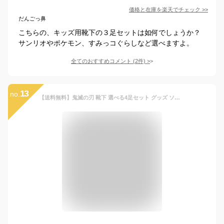
価格と在庫を
楽天
でチェック
>>
だんごっ鼻
こちらの、キッズ用靴下の３足セットは如何でしょうか？
サンリオやポケモン、すみっコぐらしなど選べますよ。
全てのおすすめコメント
(
2
件)
>
13
no.
【送料無料】鬼滅の刃 靴下 選べる4足セット グッズ ソックス キャラクター 19〜24cm 子供 大人 炭治郎 禰豆子 善逸 伊之助 義勇 しのぶ 蜜璃 無一郎 魘夢