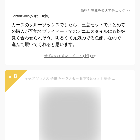
価格と在庫を
楽天
でチェック
>>
LemonSoda(50代・女性)
カーズのクルーソックスでしたら、三点セットでまとめて
の購入が可能でプライベートでのデニムスタイルにも格好
良く合わせられそう。明るくて元気のでる色使いなので、
進んで履いてくれると思います。
全てのおすすめコメント
(
1
件)
>
8
no.
キッズ ソックス 子供 キャラクター 靴下 5足セット 男子 男の子 女子 女の子 ユニセックス 男女兼用 クルーソックス スニーカーソックス ベビー 保育園 幼稚園 小学生 おしゃれ かわいい ギフト プレゼント 入園 入学 入園準備 新入園 新入学 子ども 通園 通学 お遊戯会