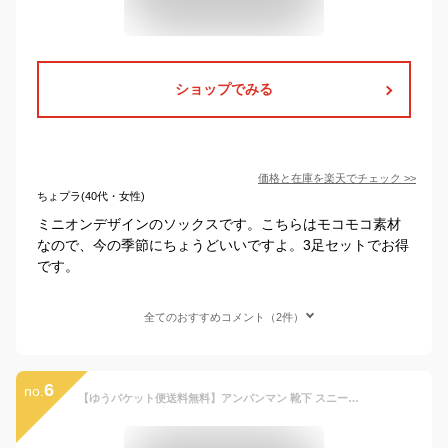
ショップでみる
価格と在庫を
楽天
でチェック
>>
ちょプラ(40代・女性)
ミニオンデザインのソックスです。こちらはモコモコ素材
なので、今の季節にちょうどいいですよ。3足セットでお得
です。
全てのおすすめコメント（2件）
6
no.
【ゆうパケット便送料無料】アンパンマン 靴下 スニーカー ソックス 子供 キッズ 13～19cm おなまえ 名前 男児 女児 キャラクター 乗り物 SLマン ばいきんまん だだんだん もぐりん レッド イエロー ブルー グレー