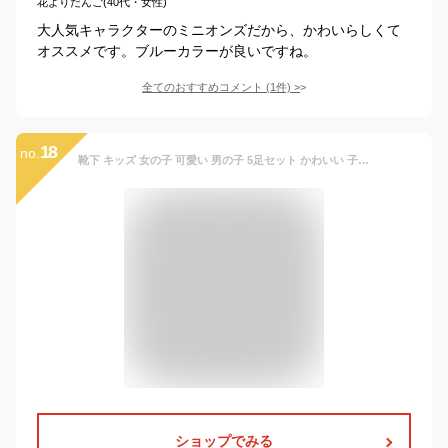
花よりだんご(40代・女性)
大人気キャラクターのミニオンズだから、かわいらしくて
オススメです。ブルーカラーが良いですね。
全てのおすすめコメント
(
1
件)
>
18
no.
靴下 キッズ 女の子 可愛い 男の子 5足セット かわいい 子供 子ども ベビー ソックス ショートソックス ゆったり 履き口 シンプル おしゃれ 花柄 ドット ボーダー 春 秋 冬
ショップでみる