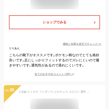
ショップでみる
価格と在庫を
楽天
でチェック
>>
りりあん
こちらの靴下がオススメです｡ポケモン柄なのでとても格好
良いです｡足にしっかりフィットするのでズレにくいので履
きやすいです｡通気性があるので蒸れにくいです｡
全てのおすすめコメント
(
2
件)
>
20
no.
5 足組 ヒトカゲ, フシギソウ, ピカチュウ, カビゴン 通学 通園 靴下 キッズ ソックス 男の子 女の子 可愛い ソックス ベビー 幼児用 スニーカーソックス (M:16～18cm/6～8歳)