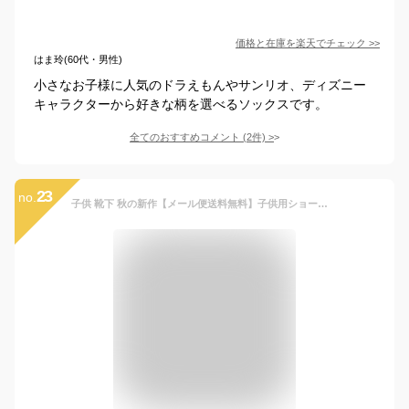
価格と在庫を
楽天
でチェック
>>
はま玲(60代・男性)
小さなお子様に人気のドラえもんやサンリオ、ディズニー
キャラクターから好きな柄を選べるソックスです。
全てのおすすめコメント
(
2
件)
>
23
no.
子供 靴下 秋の新作【メール便送料無料】子供用ショートソックス5足組 無地 キッズ 靴下 キッズ ソックス女の子 男の子 アンクルソックス キャラクター 恐竜 花柄 おしゃれ いちご かわいい ベビー 靴下 ジュニアくつした 入園 保育園 幼稚園 通園通学靴下 子供服 春夏秋冬