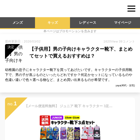
メンズ
キッズ
レディース
マイページ
本ページはプロモーションを含みます
最終更新日：2026/03/02
1620
View
39
コメント
決定
【子供用】男の子向けキャラクター靴下、まとめ
てセットで買えるおすすめは？
幼稚園の息子にキャラクター靴下を買ってあげたいです。キャラクターの子供用靴
下で、男の子が喜ぶものといったらどれですか？何足かセットになっているものや
色違い違いで色々選べる物など、まとめ買い出来るものが希望です。
yaya(40代・女性)
1
no.
【メール便送料無料】 ジュニア 靴下 キャラクター 3足セット 15～21cm | ポケモン ポケットモンスター ピカチュウ ニャオハ リザードン イーブイ ニンフィア エーフィ サンリオ マイメロ ソックス 子供 キッズ かっこいい かわいい 15cm 16cm 17cm 18cm 19cm 20cm 21cm