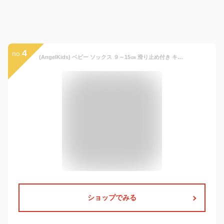
4
no.
(AngelKids) ベビー ソックス ９～15㎝ 滑り止め付き キッズ 靴下 子供 かわいい 園児 児童 (のりもの)
ショップでみる