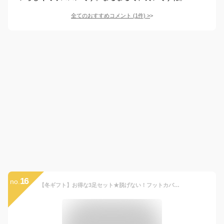
全てのおすすめコメント
(
1
件)
>
16
no.
【冬ギフト】お得な3足セット★脱げない！フットカバー ソックス レディース ディズニー メインキャラクター☆浅履きタイプでスニーカーから見えない おしゃれな 靴下【Disney】メール便選択で送料無料