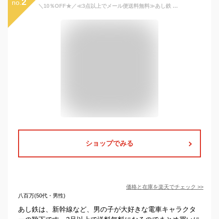
2
no.
＼10％OFF★／≪3点以上でメール便送料無料≫あし鉄 ASHITETSU 新幹線 列車 電車 靴下 ソックス キッズソックス キッズ靴下 キッズ おしゃれ 靴下 キッズ キャラクター 靴下 キッズ くるぶし 靴下 キッズ 女の子 靴下 キッズ 男の子 靴下 16〜20cm
ショップでみる
価格と在庫を
楽天
でチェック
>>
八百万(50代・男性)
あし鉄は、新幹線など、男の子が大好きな電車キャラクタ