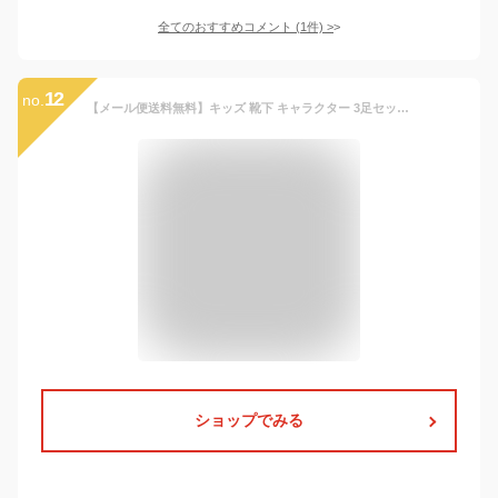
全てのおすすめコメント
(
1
件)
>
12
no.
【メール便送料無料】キッズ 靴下 キャラクター 3足セット 13～18cm | すみっコぐらし サンリオ セット すみっこぐらし しろくま ねこ とかげ ポケモン ピカチュウ ニャオハ ハンギョドン ソックス 子供 男の子 女の子 13cm 14cm 15cm 16cm 17cm 18cm くるぶしソックス 1140
ショップでみる