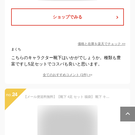
ショップでみる
価格と在庫を
楽天
でチェック
>>
まくち
こちらのキャラクター靴下はいかがでしょうか。種類も豊
富ですし5足セットでコスパも良いと思います。
全てのおすすめコメント
(
1
件)
>
24
no.
【メール便送料無料】【靴下 4足 セット 福袋】 靴下 キッズ キャラクター セット 福袋 子供 こども 女の子 男の子 おしゃれ くるぶし ディズニー アメキャラ サンリオ キャラ グッズ 靴下 くつした かわいい 幼稚園 保育園 ギフト 13cm 14cm 15cm 16cm 17cm 18cm M3