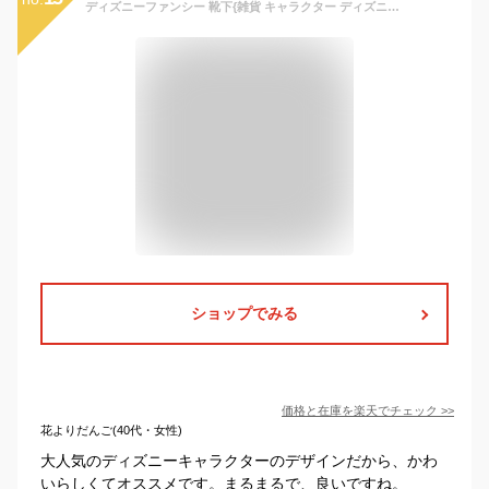
ディズニーファンシー 靴下{雑貨 キャラクター ディズニー ツムツム ギフト 誕生日 子ども会 施設}[子供会 保育園 幼稚園 景品 イベント お祭り プレゼント 人気]【色柄指定不可】【不良対応不可】
ショップでみる
価格と在庫を
楽天
でチェック
>>
花よりだんご(40代・女性)
大人気のディズニーキャラクターのデザインだから、かわ
いらしくてオススメです。まるまるで、良いですね。