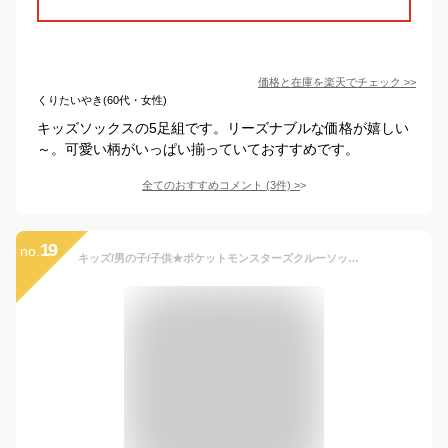
価格と在庫を
楽天
でチェック
>>
くりたいやき(60代・女性)
キッズソックスの5足組です。リーズナブルな価格が嬉しい
～。可愛い柄がいっぱい揃っていておすすめです。
全てのおすすめコメント
(
3
件)
>
19
no.
キッズ/男の子/子供★ポケットモンスターズクルーソックス/キャラクターソックス/靴下／ポケモン