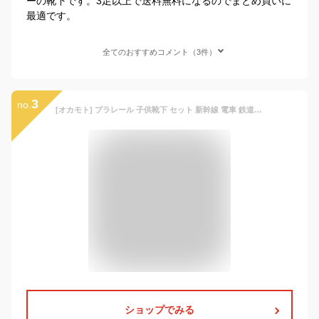
ーの靴下です。3足以上で送料無料になるのでまとめ買いに
最適です。
全てのおすすめコメント（3件）
3
no.
[オカモト] プラレール 子供靴下 セット 新幹線 電車 鉄道 つま先かかと丈夫 人気 学校 幼稚園 男の子 スニーカー プレゼント O111-5543 4足セット 15-20
ショップでみる