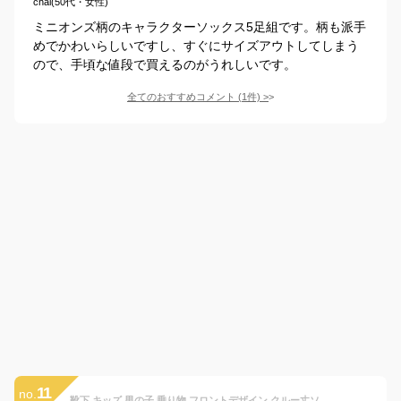
chai(50代・女性)
ミニオンズ柄のキャラクターソックス5足組です。柄も派手
めでかわいらしいですし、すぐにサイズアウトしてしまう
ので、手頃な値段で買えるのがうれしいです。
全てのおすすめコメント
(
1
件)
>
11
no.
靴下 キッズ 男の子 乗り物 フロントデザイン クルー丈ソックス 5足セット (20-24cm)