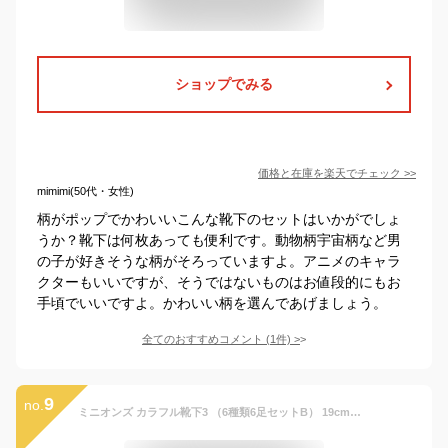
ショップでみる
価格と在庫を
楽天
でチェック
>>
mimimi(50代・女性)
柄がポップでかわいいこんな靴下のセットはいかがでしょ
うか？靴下は何枚あっても便利です。動物柄宇宙柄など男
の子が好きそうな柄がそろっていますよ。アニメのキャラ
クターもいいですが、そうではないものはお値段的にもお
手頃でいいですよ。かわいい柄を選んであげましょう。
全てのおすすめコメント
(
1
件)
>
9
no.
ミニオンズ カラフル靴下3 （6種類6足セットB） 19cm〜23cm レディース キッズ