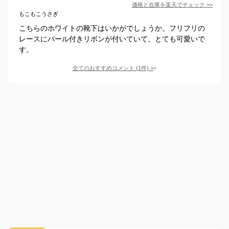
価格と在庫を
楽天
でチェック
>>
もこもこうさぎ
こちらのホワイトの靴下はいかがでしょうか。フリフリの
レースにパール付きリボンが付いていて、とても可愛いで
す。
全てのおすすめコメント
(
1
件)
>