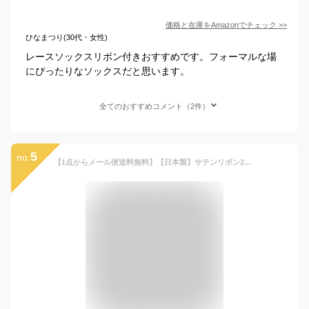
価格と在庫を
Amazon
でチェック
>>
ひなまつり(30代・女性)
レースソックスリボン付きおすすめです。フォーマルな場
にぴったりなソックスだと思います。
全てのおすすめコメント（2件）
5
no.
【1点からメール便送料無料】【日本製】サテンリボン2段フリルクルーソックス 子供 キッズ ベビー ジュニア 女の子 女児 ガールズ フォーマル セレモニー フリル リボン 靴下 白 発表会 結婚式 13cm 14cm 15cm 16cm 17cm 18cm 19cm 20cm 21cm 22cm 23cm 24cm