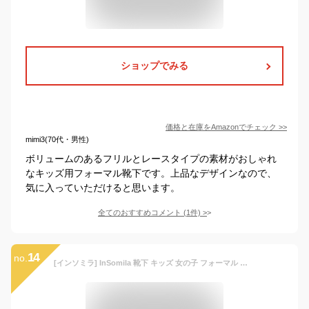
ショップでみる
価格と在庫を
Amazon
でチェック
>>
mimi3(70代・男性)
ボリュームのあるフリルとレースタイプの素材がおしゃれ
なキッズ用フォーマル靴下です。上品なデザインなので、
気に入っていただけると思います。
全てのおすすめコメント
(
1
件)
>
14
no.
[インソミラ] InSomila 靴下 キッズ 女の子 フォーマル 子供 レース ソックス 黒 白 通学 スクール 中学生 高校生 フリル リボン 2点セット 女児 (ブラック/ホワイト, 18-21cm)