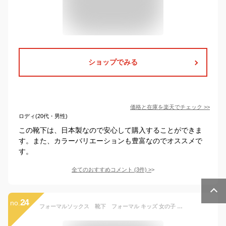
ショップでみる
価格と在庫を
楽天
でチェック
>>
ロディ(20代・男性)
この靴下は、日本製なので安心して購入することができま
す。また、カラーバリエーションも豊富なのでオススメで
す。
全てのおすすめコメント
(
3
件)
>
24
no.
フォーマルソックス 靴下 フォーマル キッズ 女の子 発表会 入学式 卒園式 卒業式 結婚式 法事 七五三 子供用 ブライズメイド ハロウィン