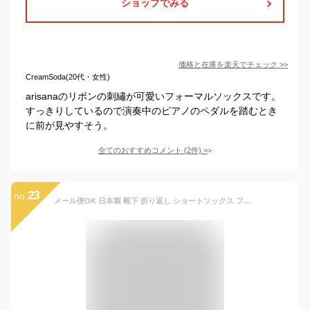
ショップでみる
価格と在庫を
楽天
でチェック
>>
CreamSoda(20代・女性)
arisanaのリボンの刺繡が可愛いフォーマルソックスです。
すっきりしているので演奏中のピアノのペダルを踏むとき
に前が見やすそう。
全てのおすすめコメント
(
2
件)
>
23
no.
メール便OK 日本製 靴下 折り返し ショートソックス フリル 無地 アイボリー ネイビー ブラック ダスティピンク アイボリー ラベンダーグレー 全5色 子供 キッズ ジュニア 女の子 通学 フォーマル ポイント消化 【あす楽】