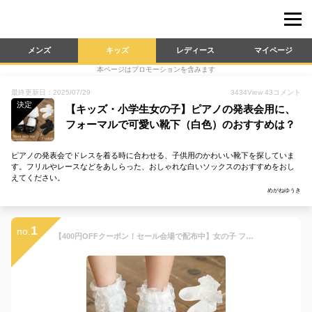
メンズ
キッズ
レディース
マイページ
本ページはプロモーションを含みます
最終更新日：2025/07/29
3434
View
43
コメント
決定
【キッズ・小学生女の子】ピアノの発表会用に、
フォーマルで可愛い靴下（白色）のおすすめは？
ピアノの発表会でドレスを着る時に合わせる、子供用のかわいい靴下を探していま
す。フリルやレースなどをあしらった、おしゃれな白いソックスのおすすめをおし
えてください。
めがねゆうき
1
no.
【400円OFFクーポン！セール会場で配布中】女の子 フォーマル 靴下 キッズ ショート丈 レース フリル 白 黒 17-18 19 20 入学式 卒業式 卒園式 結婚式 発表会 七五三 arisana メール便可