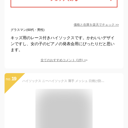
価格と在庫を
楽天
でチェック
>>
グラスマン(60代・男性)
キッズ用のレース付きハイソックスです。かわいいデザイ
ンですし、女の子のピアノの発表会用にぴったりだと思い
ます。
全てのおすすめコメント
(
1
件)
>
19
no.
ハイソックス ニーハイソックス 薄手 メッシュ 日焼け防止 靴下 キッズ 女の子 かわいい リボン ロング 長い 膝上 おしゃれ 可愛い ソックス 子ども こども 子供 綿 くしゅくしゅ 無地 白 ホワイト フォーマル 卒園式 入学式 卒業式 発表会