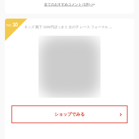
全てのおすすめコメント
(
1
件)
>
10
no.
キッズ 靴下 1000円ぽっきり 女の子 レース フォーマル パール付き リボン ふりふり ホワイト ブラック 入園式 入学式 結婚式 卒園式 卒業式 七五三 演奏会 正装 ピアノ発表会 発表会 冠婚葬祭 パーティー 面接 クルー丈 お姫様 ガールズ ソックス くつ下 ネコポス
ショップでみる