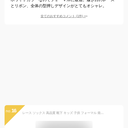
とリボン、全体の型押しデザインがとてもオシャレ。
全てのおすすめコメント
(
1
件)
>
16
no.
レース ソックス 高品質 靴下 キッズ 子供 フォーマル 発表会 結婚式 フリル リボン 女児 幼児 ホワイト ピンク ネイビー ブラック 13/15/17/19/22cm