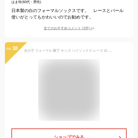
はま玲(60代・男性)
日本製の白のフォーマルソックスです。 レースとパール
使いがとってもかわいいのでお勧めです。
全てのおすすめコメント
(
1
件)
>
18
no.
女の子 フォーマル 靴下 キッズ ハイソックス レース 白 黒 17-18 19-20 入学式 卒業式 卒園式 結婚式 発表会 七五三 arisana メール便可
ショップでみる