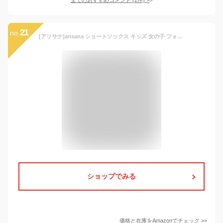
21
no.
[アリサナ]arisana ショートソックス キッズ 女の子 フォーマル 靴下 白 黒 スクール フリフリレース靴下 白 M ショート
ショップでみる
価格と在庫を
Amazon
でチェック
>>