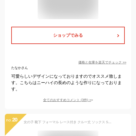
ショップでみる
価格と在庫を
楽天
でチェック
>>
たなかさん
可愛らしいデザインになっておりますのでオススメ致しま
す。こちらはニーハイの長めのような作りになっておりま
す。
全てのおすすめコメント
(
3
件)
>
20
no.
女の子 靴下 フォーマル レース付き クルー丈 ソックス S〜LL (子供 キッズ ショートソックス 白 フリル レース かわいい 発表会 入学式 入園 卒園)