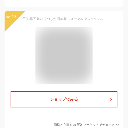
17
no.
子供 靴下 短い くつした 日本製 フォーマル クルーソックス ホワイト パール キッズ 結婚式 パーティー 発表会 ピアノ 入学 入園 学校
ショップでみる
価格と在庫を
au PAY マーケット
でチェック
>>