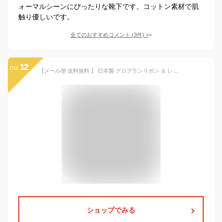
ォーマルシーンにぴったりな靴下です。コットン素材で肌
触り優しいです。
全てのおすすめコメント
(
3
件)
>
12
no.
【メール便 送料無料 】 日本製 グログランリボン ＆ レース が かわいい ♪ 靴下 ショートソックス 黒 × リボン 5色・ 白 ×リボン5色 100 110 120 130 140 150 160 フォーマル 七五三 発表会 結婚式 入学式 卒園式 卒業式 キッズ ジュニア 女の子 ポイント消化 【あす楽】
ショップでみる