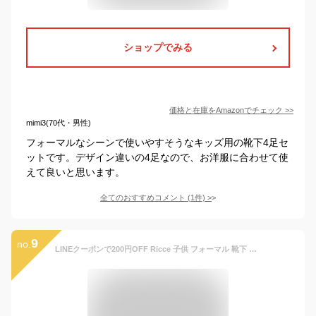
ショップでみる
価格と在庫を
Amazon
でチェック
>>
mimi3(70代・男性)
フォーマルなシーンで使いやすそうなキッズ用の靴下4足セ
ットです。デザイン違いの4足なので、お洋服に合わせて使
えて良いと思います。
全てのおすすめコメント
(
1
件)
>
9
no.
LINEクーポンで200円OFF Ricce 子供 フォーマル 靴下 女の子 フリル レース 無地 白 フォーマルソックス ソックス 子供 キッズ くるぶし アンクル 薄手 冠婚葬祭 結婚式 七五三 お受験 発表会 入学式 卒業式 入園式 卒園式 葬儀 通園 通学 ホワイト