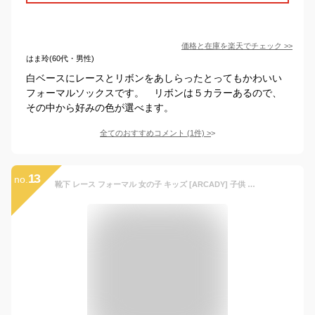
価格と在庫を
楽天
でチェック
>>
はま玲(60代・男性)
白ベースにレースとリボンをあしらったとってもかわいい
フォーマルソックスです。 リボンは５カラーあるので、
その中から好みの色が選べます。
全てのおすすめコメント
(
1
件)
>
13
no.
靴下 レース フォーマル 女の子 キッズ [ARCADY] 子供 入学式 白 3足セット (18-20cm, 三足組A)