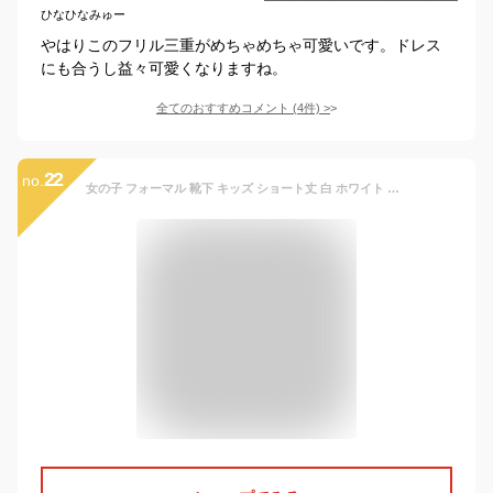
ひなひなみゅー
やはりこのフリル三重がめちゃめちゃ可愛いです。ドレス
にも合うし益々可愛くなりますね。
全てのおすすめコメント
(
4
件)
>
22
no.
女の子 フォーマル 靴下 キッズ ショート丈 白 ホワイト リボン 16-18 19-21 22-24 入学式 卒業式 卒園式 結婚式 発表会 七五三 arisana メール便可