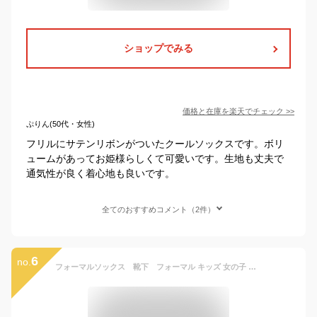
ショップでみる
価格と在庫を
楽天
でチェック
>>
ぷりん(50代・女性)
フリルにサテンリボンがついたクールソックスです。ボリ
ュームがあってお姫様らしくて可愛いです。生地も丈夫で
通気性が良く着心地も良いです。
全てのおすすめコメント（2件）
6
no.
フォーマルソックス 靴下 フォーマル キッズ 女の子 発表会 入学式 卒園式 卒業式 結婚式 法事 七五三 子供用 ブライズメイド ハロウィン