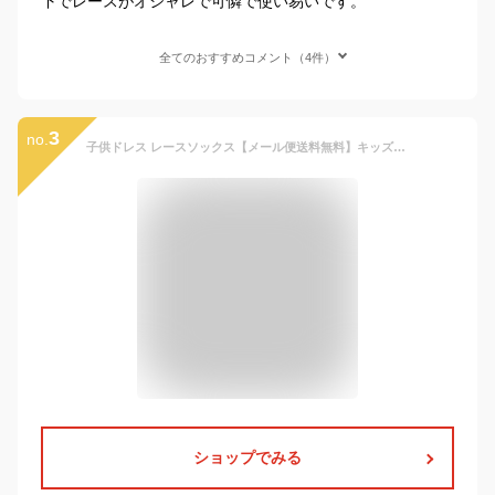
下でレースがオシャレで可憐で使い易いです。
全てのおすすめコメント（4件）
3
no.
子供ドレス レースソックス【メール便送料無料】キッズ フォーマル 子供ドレス 無地 女の子 白 ホワイト キッズ靴下 入学式 ジュニア 卒業式 発表会 結婚式 レースソックス 子供服 白 靴下 シンプルな定番 ソックス 七五三 卒園式 結婚式 発表会
ショップでみる