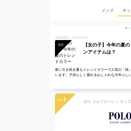
メンズ
キッ
本ペ
最終更新日：2026/01/13
【女の子】今年の夏の
決定
ンアイテムは？
春に引き続き夏もトレンドカラーで人気の「緑
います。子供らしく着れるおしゃれな今年らし
1
no.