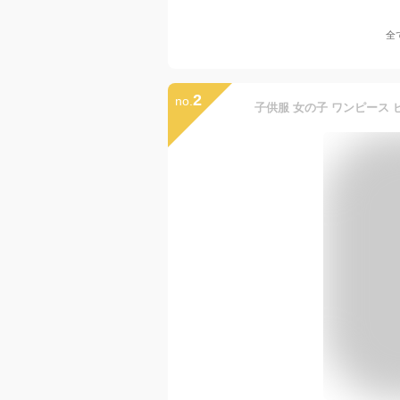
全
2
no.