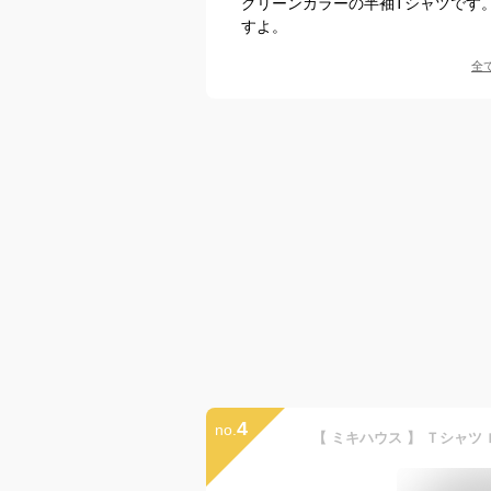
グリーンカラーの半袖Tシャツです
すよ。
全
4
no.