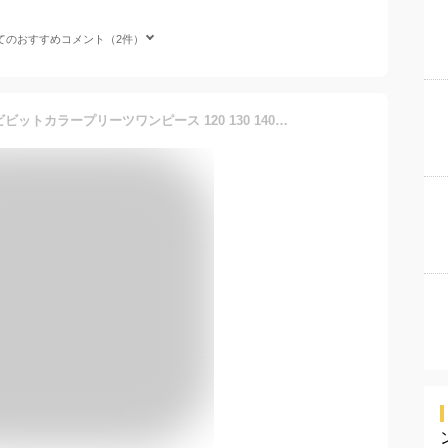
てのおすすめコメント（2件）
子供服 女の子 ワンピース ビビットカラープリーツワンピース 120 130 140 150cm (8236-7307)CHOPIN/ショパン[子ども服 キッズ ジュニア かわいい お出かけ 結婚式 発表会 夏 夏服 赤 緑 レッド グリーン]