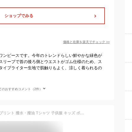
ショップでみる
価格と在庫を
楽天
でチェック
>>
ワンピースです。今年のトレンドらしい鮮やかな緑色が
スリーブで首の後ろ側とウエストがゴム仕様のため、ス
タイプライター生地で肌触りもよく、涼しく着られるの
てのおすすめコメント（2件）
あす楽対応 半袖 USN ロゴ プリント 撥水・撥油 Tシャツ 子供服 キッズ ボーイズ ガールズ 110-160 [09 ボトルグリーン] [10 ベージュ] 13010007-5