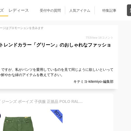
ズ
レディース
受付中の質問
人気アイテム
特集記事
ージはプロモーションを含みます
753
View
16
コメント
トレンドカラー「グリーン」のおしゃれなファッショ
」ですが、私がパンツを愛用しているのを見て同じように欲しいといって
い鮮やかな緑のアイテムを教えて下さい。
キテミヨ-kitemiyo-編集部
ポロ ラルフローレン キッズ ジーンズ ボーイズ 子供服 正規品 POLO RALPH LAUREN CHILDREN ジーパン RL Skinny Fit Jean #21589336 ベルト無し GREEN D20S30