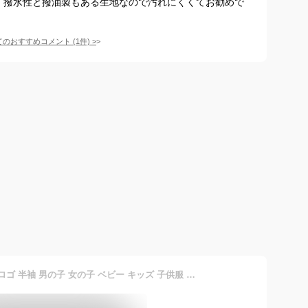
。撥水性と撥油製もある生地なので汚れにくくてお勧めで
てのおすすめコメント
(
1
件)
>
【 ミキハウス 】 Ｔシャツ ロゴ 半袖 男の子 女の子 ベビー キッズ 子供服 無地 ワンポイント シンプル 10-5229-577 110cm グリーン