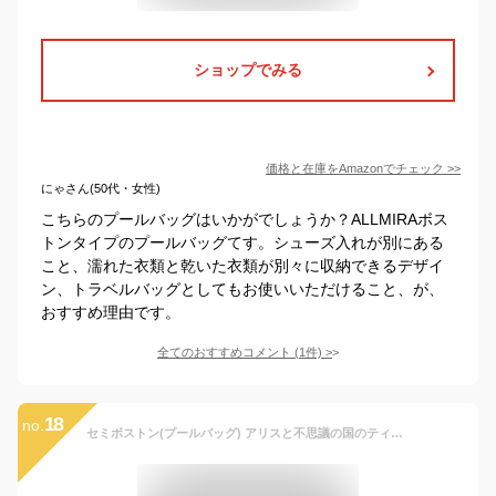
ショップでみる
価格と在庫を
Amazon
でチェック
>>
にゃさん(50代・女性)
こちらのプールバッグはいかがでしょうか？ALLMIRAボス
トンタイプのプールバッグてす。シューズ入れが別にある
こと、濡れた衣類と乾いた衣類が別々に収納できるデザイ
ン、トラベルバッグとしてもお使いいただけること、が、
おすすめ理由です。
全てのおすすめコメント
(
1
件)
>
18
no.
セミボストン(プールバッグ) アリスと不思議の国のティーパーティー 子供用 プールバッグ ボストン キッズ ボストン おしゃれ ラミネートバッグ 防水 レッスンバッグ 水泳バッグ 手提げ 撥水 小学生 幼稚園 子供