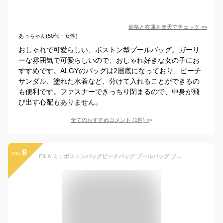
価格と在庫を
楽天
でチェック
>>
あっちゃん(50代・女性)
おしゃれで可愛らしい、ボストン型プールバッグ。ガーリ
ーな雰囲気で可愛らしいので、おしゃれ好きな女の子にお
すすめです。ALGYのバッグは2層底になっており、ビーチ
サンダル、塗れた水着など、分けて入れることができるの
も便利です。ファスナーできっちり閉まるので、中身が飛
び出す心配もありません。
全てのおすすめコメント
(
1
件)
>
8
no.
FILA ミニボストンバッグビーチバッグ プールバッグ ブラック トリコロール キッズ 女の子 男の子 ユニセックス フィラ 高学年にも