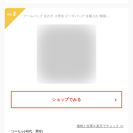
2
no.
プールバッグ 女の子 小学生 ビーチバッグ 水着入れ 韓国風 かわいい ロールボストン ロール型 スイムバッグ プール 水泳 教室 授業 海 川 レジャー 潮干狩り バッグ ユニコーン クマ うさぎ キッズ 小学校 サマーバッグ 着替え スイミングバッグ
ショップでみる
価格と在庫を
楽天
でチェック
>>
つーちゃ(40代・男性)