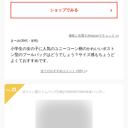
ショップでみる
価格と在庫を
Amazon
でチェック
>>
まーみ(30代・女性)
小学生の女の子に人気のユニーコーン柄のかわいいボスト
ン型のプールバッグはどうでしょう？サイズ感もちょうど
よくておすすめです。
全てのおすすめコメント
(
3
件)
>
21
no.
ボストン型スイムバッグ[3色]72956/957/960/水泳バッグ/手提げ/バッグ/キッズ&ジュニア/スイミング/幼児/保育園/幼稚園/低学年/水遊び/川/海/pool/ars【あす楽】【RCP】