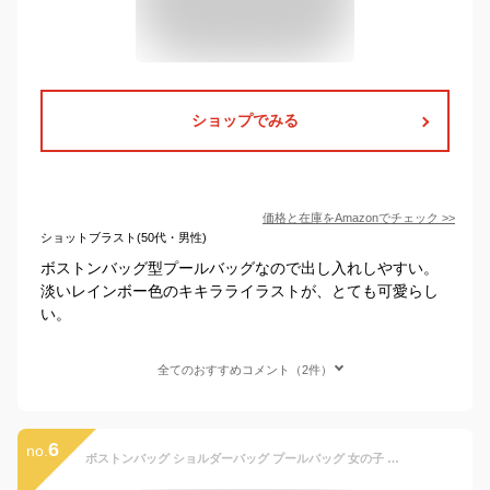
ショップでみる
価格と在庫を
Amazon
でチェック
>>
ショットブラスト(50代・男性)
ボストンバッグ型プールバッグなので出し入れしやすい。
淡いレインボー色のキキラライラストが、とても可愛らし
い。
全てのおすすめコメント（2件）
6
no.
ボストンバッグ ショルダーバッグ プールバッグ 女の子 PINK-latte ピンクラテ (6433035) ボストンバック 水着入れ おしゃれ 小学生 中学生 女子 キッズ ジュニア 子供