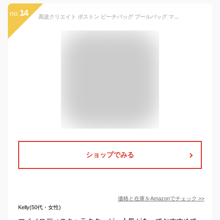
14
no.
高波クリエイト ボストン ビーチバッグ プールバッグ マイメロディ 099126 製品サイズ:(約)H23×W32×D12cm
ショップでみる
価格と在庫を
Amazon
でチェック
>>
Kelly(50代・女性)