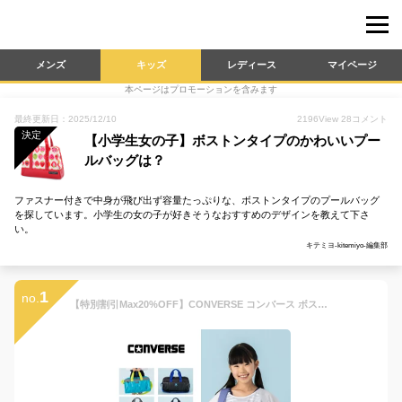
メンズ
キッズ
レディース
マイページ
本ページはプロモーションを含みます
最終更新日：2025/12/10
2196
View
28
コメント
決定
【小学生女の子】ボストンタイプのかわいいプー
ルバッグは？
ファスナー付きで中身が飛び出ず容量たっぷりな、ボストンタイプのプールバッグ
を探しています。小学生の女の子が好きそうなおすすめのデザインを教えて下さ
い。
キテミヨ-kitemiyo-編集部
1
no.
【特別割引Max20%OFF】CONVERSE コンバース ボストンバッグ 2WAY ショルダー プールバッグ スイムバッグ スポーツバッグ スイミングバッグ 水泳バッグ 男子男の子 女子女の子 子供 キッズ 小学生中学生 小学校中学校 分けて収納 レジャー 通学 旅行 トラベル