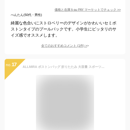
価格と在庫を
au PAY マーケット
でチェック
>>
べんたん(50代・男性)
綺麗な色合いにストロベリーのデザインがかわいいセミボ
ストンタイプのプールバックです。小学生にピッタリのサ
イズ感でオススメします。
全てのおすすめコメント
(
1
件)
>
17
no.
ALLMIRA ボストンバッグ 折りたたみ 大容量 スポーツバッグ 旅行バッグ 軽量 防水 乾湿分離 撥水 2泊3日 トラベルバッグ レディース メンズ ジムバッグ 出張 修学旅行 女の子 通学 アウトドア ダッフルバッグ