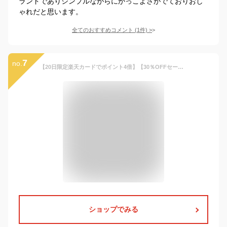
ランドでありシンプルながらにかっこよさがでておりおし
ゃれだと思います。
全てのおすすめコメント
(
1
件)
>
7
no.
【20日限定楽天カードでポイント4倍】【30％OFFセール】ビーチバッグ ボストン 2ルーム ALGY アルジー プールバッグ スイムバッグ ストライプ 無地 女の子 子供 キッズ ジュニア 水着 バッグ おしゃれ かわいい 小学生 中学生【G】【2302】【C】
ショップでみる