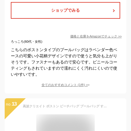
ショップでみる
価格と在庫を
Amazon
でチェック
>>
ろっころ(60代・女性)
こちらのボストンタイプのプールバッグはラベンダー色ベ
ースの可愛い小花柄デザインですので使うと気分も上がり
そうです。ファスナーもあるので安心です。ビニールコー
ティングもされていますので濡れにくく汚れにくいので使
いやすいです。
全てのおすすめコメント
(
1
件)
>
13
no.
高波クリエイト ボストン ビーチバッグ プールバッグ すみっコぐらし099751 製品サイズ:(約)h23×w32×d12cm