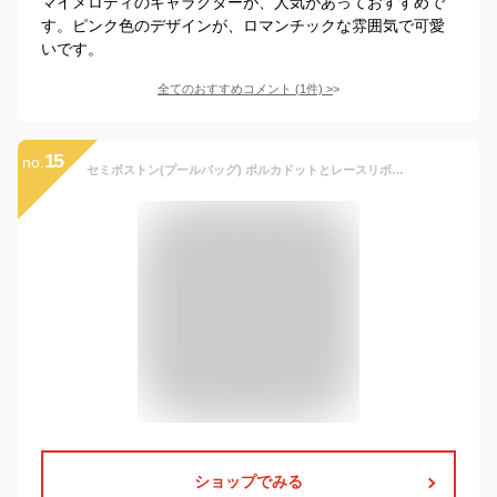
マイメロディのキャラクターが、人気があっておすすめで
す。ピンク色のデザインが、ロマンチックな雰囲気で可愛
いです。
全てのおすすめコメント
(
1
件)
>
15
no.
セミボストン(プールバッグ) ポルカドットとレースリボンに魅せられて(ライトブルー) 子供用 プールバッグ ボストン キッズ ボストン おしゃれ ラミネートバッグ 防水 レッスンバッグ 水泳バッグ 手提げ 撥水 小学生 幼稚園 子供
ショップでみる