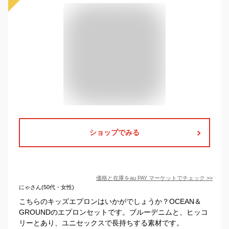
ショップでみる
価格と在庫を
au PAY マーケット
でチェック
>>
にゃさん(50代・女性)
こちらのキッズエプロンはいかがでしょうか？OCEAN＆
GROUNDのエプロンセットです。ブルーデニムと、ヒッコ
リーとあり、ユニセックスで長持ちする素材です。