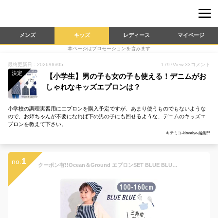
メンズ
キッズ
レディース
マイページ
本ページはプロモーションを含みます
最終更新日：2026/06/05
1797
View
33
コメント
決定
【小学生】男の子も女の子も使える！デニムがお
しゃれなキッズエプロンは？
小学校の調理実習用にエプロンを購入予定ですが、あまり使うものでもないような
ので、お姉ちゃんが不要になれば下の男の子にも回せるような、デニムのキッズエ
プロンを教えて下さい。
キテミヨ-kitemiyo-編集部
1
no.
クーポン有!!Ocean＆Ground エプロンSET BLUE BLUE[キッズ・ジュニア]100〜160cm デニム エプロン 三角巾 2点セット クロス型 子供 男の子 女の子 シンプル おしゃれ オーシャンアンドグラウンド 1328002 1218001 楽天ランキング第1位 メール便 楽天ランキング第1位