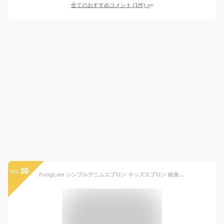
全てのおすすめコメント
(
1
件)
>
16
no.
FungLam シンプルデニムエプロン キッズエプロン 給食/キッチン/小学校/絵画/書道などの作業エプロン(子供用/ブルー）