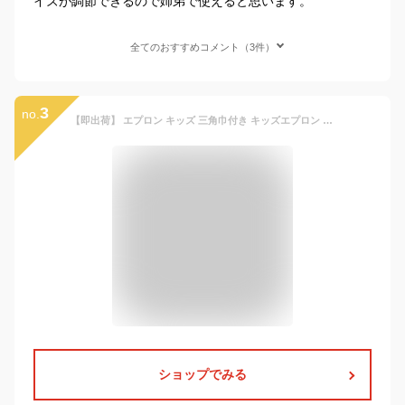
イズが調節できるので姉弟で使えると思います。
全てのおすすめコメント（3件）
3
no.
【即出荷】 エプロン キッズ 三角巾付き キッズエプロン Lサイズ 三角巾セット こども 男の子 女の子 120cm 130cm 140cm お手伝い 料理 小学校 小学生 家庭科 給食 調理実習 入学 通学グッズ アイテム デニム 無地 ストライプ ベーシック かわいい【ネコポス便送料無料】
ショップでみる