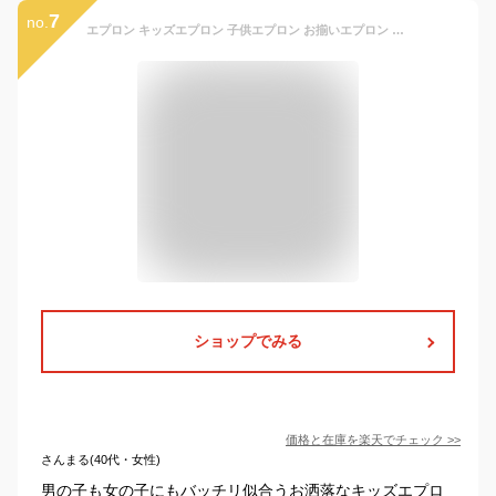
7
no.
エプロン キッズエプロン 子供エプロン お揃いエプロン ペア 親子 お手伝い 男の子 女の子 子供 プレゼント
ショップでみる
価格と在庫を
楽天
でチェック
>>
さんまる(40代・女性)
男の子も女の子にもバッチリ似合うお洒落なキッズエプロ