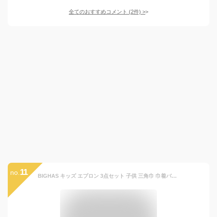
全てのおすすめコメント
(
2
件)
>
11
no.
BIGHAS キッズ エプロン 3点セット 子供 三角巾 巾着バッグ 色落ちしない ホコリが付くにくい 男女兼用 ユニセックス (低学年用(120~140cm) M, デニム)