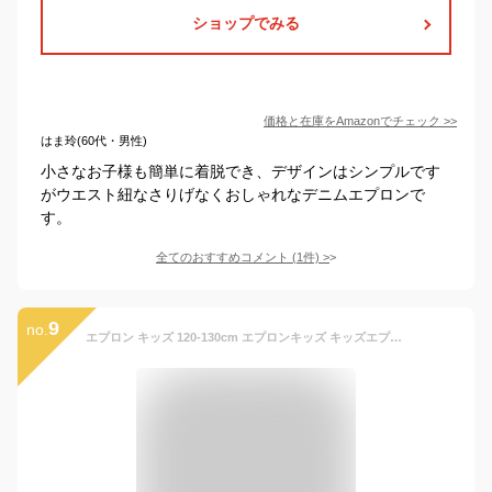
ショップでみる
価格と在庫を
Amazon
でチェック
>>
はま玲(60代・男性)
小さなお子様も簡単に着脱でき、デザインはシンプルです
がウエスト紐なさりげなくおしゃれなデニムエプロンで
す。
全てのおすすめコメント
(
1
件)
>
9
no.
エプロン キッズ 120-130cm エプロンキッズ キッズエプロン デニム 子供 こども 男の子 女の子 おしゃれ かわいい 調理実習 小学校 小学