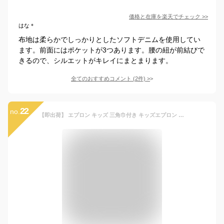
価格と在庫を
楽天
でチェック
>>
はな＊
布地は柔らかでしっかりとしたソフトデニムを使用してい
ます。前面にはポケットが3つあります。腰の紐が前結びで
きるので、シルエットがキレイにまとまります。
全てのおすすめコメント
(
2
件)
>
22
no.
【即出荷】 エプロン キッズ 三角巾付き キッズエプロン Mサイズ 三角巾セット こども 男の子 女の子 ユニセックス 100cm 110cm 120cm お手伝い 料理 保育園 幼稚園 小学校 給食 調理実習 入園 入学 通園グッズ デニム ストライプ かわいい【ネコポス便送料無料】