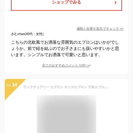
ショップでみる
価格と在庫を
楽天
でチェック
>>
きむchan(40代・女性)
こちらの北欧風でお洒落な雰囲気のエプロンはいかがでし
ょうか。前で紐を結ぶのでお子さまにも扱いやすいかと思
います。シンプルでお洒落で可愛いと思います。
全てのおすすめコメント
(
1
件)
>
14
no.
ランクチュアリー エプロン キッズエプロン 子供エプロン お揃いエプロン ペア 親子 お手伝い 男の子 女の子 子供 Sサイズ デニムダークブルー