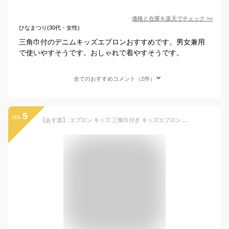
価格と在庫を
楽天
でチェック
>>
ひなまつり(30代・女性)
三角巾付のデニムキッズエプロンおすすめです。男女兼用
で使いやすそうです。おしゃれで着やすそうです。
全てのおすすめコメント（2件）
5
no.
【あす楽】 エプロン キッズ 三角巾付き キッズエプロン M 771543-NV フレンズヒル 子供 三角巾セット こども 男の子 女の子 100cm 110cm 120cm お手伝い 料理 保育園 幼稚園 小学校 給食 工作 調理実習 入園 入学 デニム 無地 シンプル 【ネコポス便送料無料】