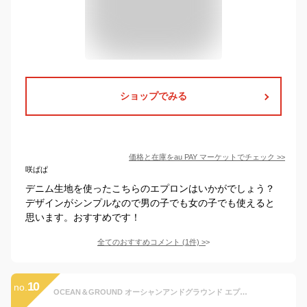
ショップでみる
価格と在庫を
au PAY マーケット
でチェック
>>
咲ぱぱ
デニム生地を使ったこちらのエプロンはいかがでしょう？
デザインがシンプルなので男の子でも女の子でも使えると
思います。おすすめです！
全てのおすすめコメント
(
1
件)
>
10
no.
OCEAN＆GROUND オーシャンアンドグラウンド エプロンセット ブルーブルー エプロン キッズ 子供用 男の子 女の子