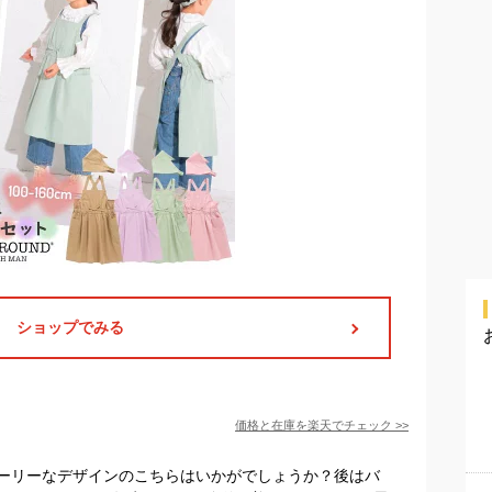
ショップでみる
価格と在庫を
楽天
でチェック
>>
ーリーなデザインのこちらはいかがでしょうか？後はバ