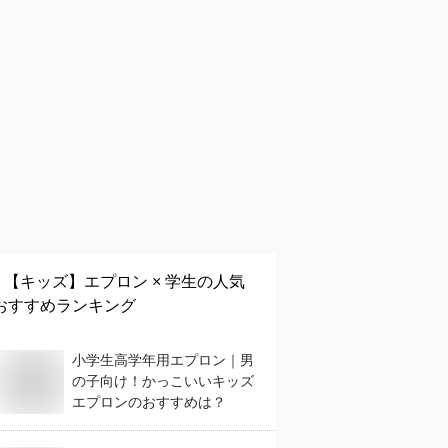
【キッズ】
エプロン × 学生
の人気
おすすめランキング
小学生高学年用エプロン｜男
の子向け！かっこいいキッズ
エプロンのおすすめは？