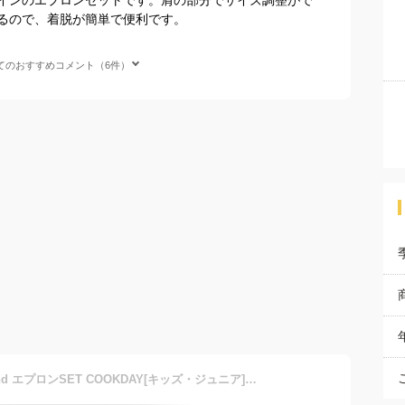
るので、着脱が簡単で便利です。
てのおすすめコメント（6件）
クーポン有!!Ocean＆Ground エプロンSET COOKDAY[キッズ・ジュニア]100〜160cm 三角巾 キッズエプロン 2点セット バッククロス クックデイ O&G シンプル オシャレ 無地 子供 男の子 女の子 オーシャンアンドグラウンド 1918003 楽天ランキング第1位 メール便可