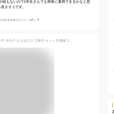
や紐もないので1年生さんでも簡単に着用できるかなと思
も良さそうです。
てのおすすめコメント（4件）
キッズ エプロン 小学生 男の子 女の子 かぶるだけ 三角巾 セット 巾着袋 3点セット キッズエプロン 100 110 120 130 140 100〜120cm 120〜140cm チェック ストライプ 無地 バッククロス 給食 子供 入園入学 保育園 幼稚園 wtc208 $$