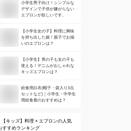
小学生男子向け！シンプルな
デザインで子供が嫌がらない
エプロンが欲しいです。
【小学生女の子】料理に興味
を持ち出した娘！親子でお揃
いのエプロンは？
【小学生】男の子も女の子も
使える！デニムがおしゃれな
キッズエプロンは？
給食用白衣(帽子・袋入り3点
セットなど)｜小学生・中学生
用給食着のおすすめは？
【キッズ】
料理 × エプロン
の人気
おすすめランキング