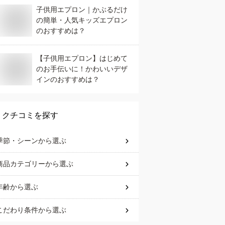
子供用エプロン｜かぶるだけ
の簡単・人気キッズエプロン
のおすすめは？
【子供用エプロン】はじめて
のお手伝いに！かわいいデザ
インのおすすめは？
クチコミを探す
季節・シーン
から選ぶ
商品カテゴリー
から選ぶ
年齢
から選ぶ
こだわり条件
から選ぶ