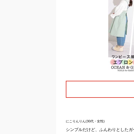
にこりんりん(30代・女性)
シンプルだけど、ふんわりとしたガ