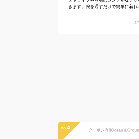
きます。腕を通すだけで簡単に着れ
全
4
no.