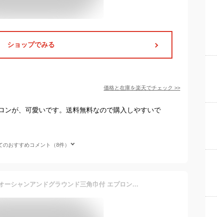
ショップでみる
価格と在庫を
楽天
でチェック
>>
ロンが、可愛いです。送料無料なので購入しやすいで
てのおすすめコメント（8件）
送料無料 Ocean＆Ground/オーシャンアンドグラウンド三角巾付 エプロンセットS(100-120cm)/M(120-140cm)/L(140-160cm)キッズ ジュニア 男の子 女の子 給食当番 調理実習 オーシャン＆グラウンド