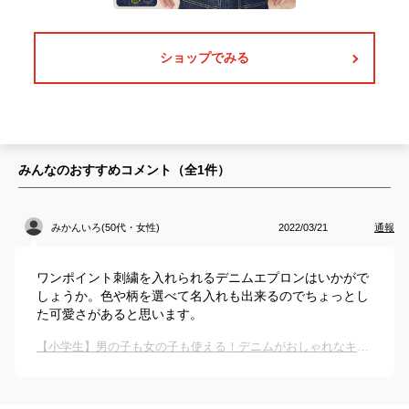
ショップでみる
みんなのおすすめコメント（全
1
件）
みかんいろ(50代・女性)
2022/03/21
通報
ワンポイント刺繍を入れられるデニムエプロンはいかがで
しょうか。色や柄を選べて名入れも出来るのでちょっとし
た可愛さがあると思います。
【小学生】男の子も女の子も使える！デニムがおしゃれなキッズエプロンは？