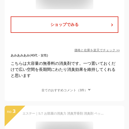
ショップでみる
価格と在庫を
楽天
でチェック
>>
あみあみあみ(40代・女性)
こちらは大容量の無香料の消臭剤です。一つ置いておくだ
けで広い空間を長期間にわたり消臭効果を維持してくれる
と思います
全てのおすすめコメント（3件）
3
no.
エステー｜S.T お部屋の消臭力 消臭芳香剤 消臭剤 ペット 部屋 玄関 リビング 置き型 ペット用フルーティーガーデン 400mL【rb_pcp】