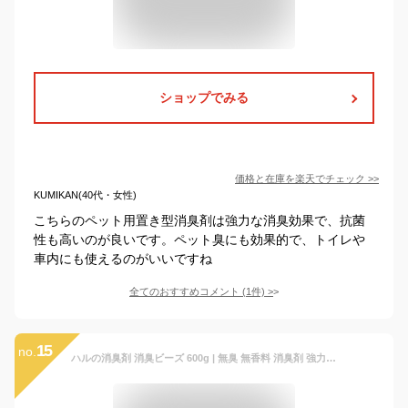
ショップでみる
価格と在庫を
楽天
でチェック
>>
KUMIKAN(40代・女性)
こちらのペット用置き型消臭剤は強力な消臭効果で、抗菌
性も高いのが良いです。ペット臭にも効果的で、トイレや
車内にも使えるのがいいですね
全てのおすすめコメント
(
1
件)
>
15
no.
ハルの消臭剤 消臭ビーズ 600g | 無臭 無香料 消臭剤 強力 業務用 置き型 部屋 消臭 タバコ クローゼット 玄関 ロッカー 靴箱 車内 ニオイ ビーズ 無香 ペット トイレ エアソフィア ハルインダストリ