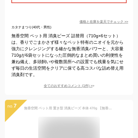
価格と在庫を
楽天
でチェック
>>
カタナまつり(40代・男性)
無香空間 ペット用 消臭ビーズ 詰替用（710g×6セット）
は、香りでごまかさず様々なペット特有のニオイを元から
強力にクレンジングする確かな無香消臭パワーと、大容量
710gが6袋セットになった圧倒的なまとめ買いの利便性を
兼ね備え、多頭飼いや複数箇所への設置でも残量を気にせ
ず毎日の生活空間をクリアに保てる高コスパな詰め替え用
消臭剤です。
全てのおすすめコメント
(
1
件)
>
7
no.
無香空間 ペット用 置き型 消臭ビーズ 本体 470g 【無香空間】 消臭・芳香剤