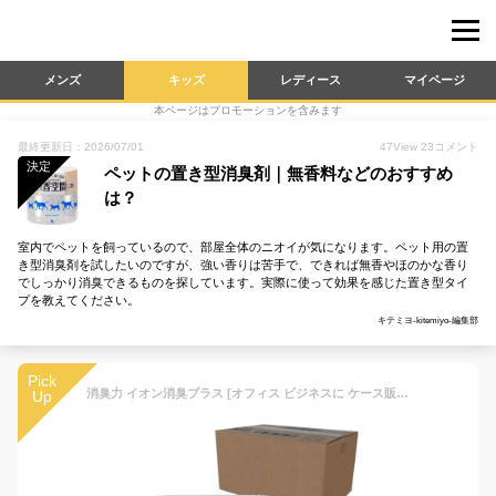
メンズ
キッズ
レディース
マイページ
本ページはプロモーションを含みます
最終更新日：2026/07/01
47
View
23
コメント
決定
ペットの置き型消臭剤｜無香料などのおすすめ
は？
室内でペットを飼っているので、部屋全体のニオイが気になります。ペット用の置
き型消臭剤を試したいのですが、強い香りは苦手で、できれば無香やほのかな香り
でしっかり消臭できるものを探しています。実際に使って効果を感じた置き型タイ
プを教えてください。
キテミヨ-kitemiyo-編集部
Pick
消臭力 イオン消臭プラス [オフィス ビジネスに ケース販売] 消臭ビーズ 部屋 トイレ用 置き型 無香料 特大 本体 1.5kg×6個 クリアビーズ 部屋用 玄関 リビング キッチン トイレ消臭剤 消臭 芳香剤
Up