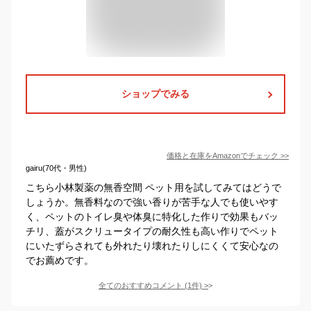
ショップでみる
価格と在庫を
Amazon
でチェック
>>
gairu(70代・男性)
こちら小林製薬の無香空間 ペット用を試してみてはどうで
しょうか。無香料なので強い香りが苦手な人でも使いやす
く、ペットのトイレ臭や体臭に特化した作りで効果もバッ
チリ、蓋がスクリュータイプの耐久性も高い作りでペット
にいたずらされても外れたり壊れたりしにくくて安心なの
でお薦めです。
全てのおすすめコメント
(
1
件)
>