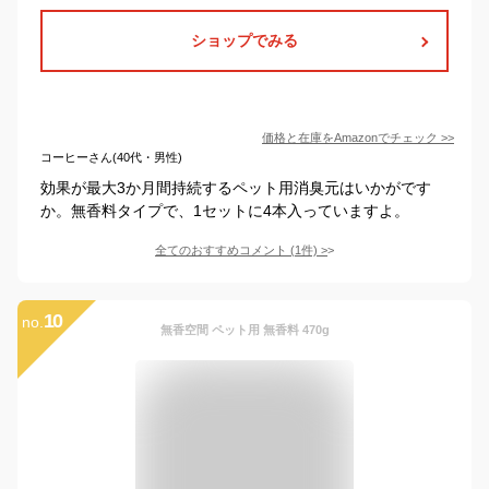
ショップでみる
価格と在庫を
Amazon
でチェック
>>
コーヒーさん(40代・男性)
効果が最大3か月間持続するペット用消臭元はいかがです
か。無香料タイプで、1セットに4本入っていますよ。
全てのおすすめコメント
(
1
件)
>
10
no.
無香空間 ペット用 無香料 470g