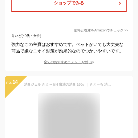
ショップでみる
価格と在庫を
Amazon
でチェック
>>
りいど(40代・女性)
強力なこの主賓はおすすめです。ペットがいても大丈夫な
商品で嫌なニオイ対策が効果的なのでつかいやすいです。
全てのおすすめコメント
(
2
件)
>
14
no.
消臭ジェル きえ〜るH 魔法の消臭 160g ｜ きえーる 消臭ゲル 置き型消臭剤 抗菌 消臭ゼリー 強力消臭 部屋 室内 トイレ ペット バイオ消臭剤 車