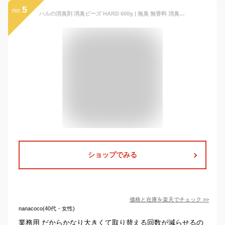
5
no.
ハルの消臭剤 消臭ビーズ HARD 600g | 無臭 無香料 消臭剤 強力 業務用 置き型 部屋 消臭 タバコ クローゼット 玄関 ロッカー 靴箱 空間 車内 ビーズ 無香 ペット トイレ エアソフィア ハルインダストリ
ショップでみる
価格と在庫を
楽天
でチェック
>>
nanacoco(40代・女性)
業務用 だからかなり大きくて取り替える回数が減らせるの