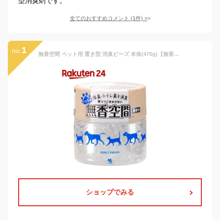
型消臭剤です。
全てのおすすめコメント
(
1
件)
>
1
no.
無香空間 ペット用 置き型 消臭ビーズ 本体(470g)【無香空間】
ショップでみる