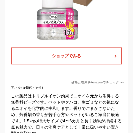
ショップでみる
価格と在庫を
Amazon
でチェック
>>
アネルバ(40代・男性)
この製品はトリプルイオン効果でニオイを元から消臭する
無香料ビーズです。ペットやタバコ、生ゴミなどの気にな
るニオイを化学的に中和します。香りでごまかさないた
め、芳香剤の香りが苦手な方やペットがいるご家庭に最適
です。1.5kgの特大サイズで4〜6カ月と長く効果が持続する
点も魅力で、日々の消臭ケアとして非常に扱いやすい置き