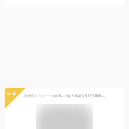
4
no.
【送料込】エステー お部屋の消臭力 消臭芳香剤 部屋用 置き型 ペット用フルーティガーデン 400mL 1個