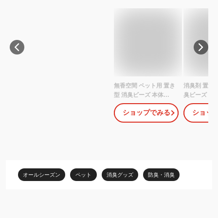
無香空間 ペット用 置き
消臭剤 置き型
型 消臭ビーズ 本体
臭ビーズ 本
(470g)【無香空間】
用消臭剤 本体
ショップでみる
ショッ
香料 消臭 強
屋 靴箱 トイ
め替え 詰替 
め替え 150
用） 4000
用） 450g
[2606SE]
オールシーズン
ペット
消臭グッズ
防臭・消臭