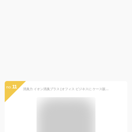
11
no.
消臭力 イオン消臭プラス [オフィス ビジネスに ケース販売] 消臭ビーズ 部屋 トイレ用 置き型 無香料 特大 本体 1.5kg×6個 クリアビーズ 部屋用 玄関 リビング キッチン トイレ消臭剤 消臭 芳香剤