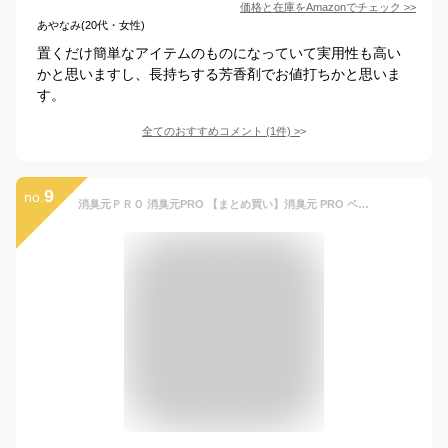
価格と在庫を
Amazon
でチェック
>>
あやなみ(20代・女性)
置くだけ簡単なアイテムのものになっていて実用性も高い
かと思いますし、長持ちする芳香剤でお値打ちかと思いま
す。
全てのおすすめコメント
(
1
件)
>
9
no.
消臭元ＰＲＯ 消臭元PRO 【まとめ買い】消臭元 PRO ペット 消臭剤【速攻ニオイ対策! なが〜く効く ペット用消臭剤 】 置き型 リビング 寝室 部屋用 無香料×4個 (おまけ付き) 【Amazon.co.jp限定】