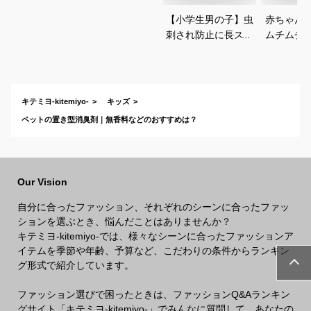
【小学生男の子】虫
赤ちゃん
刺され防止に長ズボ
ムチムチ
ンで対策！ベーシッ
い！おし
クなチノパンは？
いいベビ
すすめは
キテミヨ-kitemiyo-
キッズ
ペットの置き型消臭剤｜無香料などのおすすめは？
Our Vision
自分に合ったファッション、それぞれのシーンに合ったファッ
ションを選ぶとき、悩んだことはありませんか？
キテミヨ-kitemiyo-では、様々なシーンに合ったファッションア
イテムを季節や年齢、予算など、こだわりの条件からランキン
グ形式で紹介しています。
ファッション選びで困ったときは、ファッションQ&Aランキン
グサイト「キテミヨ-kitemiyo-」でみんなに質問して、あなたの