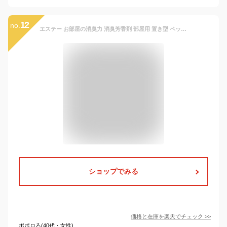
12
no.
エステー お部屋の消臭力 消臭芳香剤 部屋用 置き型 ペット用フルーティガーデン 400mL
ショップでみる
価格と在庫を
楽天
でチェック
>>
ポポロろ(40代・女性)