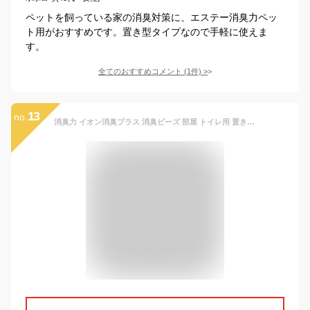
ペットを飼っている家の消臭対策に、エステー消臭力ペッ
ト用がおすすめです。置き型タイプなので手軽に使えま
す。
全てのおすすめコメント
(
1
件)
>
13
no.
消臭力 イオン消臭プラス 消臭ビーズ 部屋 トイレ用 置き型 無香料 特大 本体 1.5kg クリアビーズ 部屋用 玄関 リビング キッチン トイレ消臭剤 消臭 芳香剤