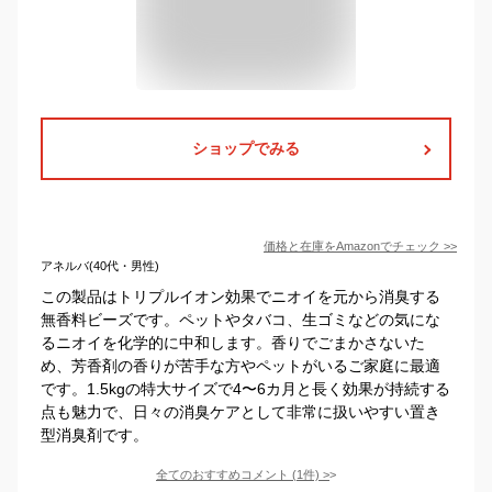
ショップでみる
価格と在庫を
Amazon
でチェック
>>
アネルバ(40代・男性)
この製品はトリプルイオン効果でニオイを元から消臭する
無香料ビーズです。ペットやタバコ、生ゴミなどの気にな
るニオイを化学的に中和します。香りでごまかさないた
め、芳香剤の香りが苦手な方やペットがいるご家庭に最適
です。1.5kgの特大サイズで4〜6カ月と長く効果が持続する
点も魅力で、日々の消臭ケアとして非常に扱いやすい置き
型消臭剤です。
全てのおすすめコメント
(
1
件)
>