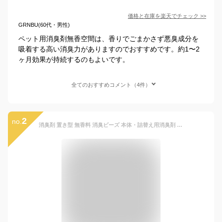
価格と在庫を
楽天
でチェック
>>
GRNBU(60代・男性)
ペット用消臭剤無香空間は、香りでごまかさず悪臭成分を
吸着する高い消臭力がありますのでおすすめです。約1〜2
ヶ月効果が持続するのもよいです。
全てのおすすめコメント（4件）
2
no.
消臭剤 置き型 無香料 消臭ビーズ 本体・詰替え用消臭剤 本体 詰替え 無香料 消臭 強力 ペット 部屋 靴箱 トイレ 大容量 詰め替え 詰替 つめかえ つめ替え 1500g（詰替え用） 4000g（詰替え用） 450g（本体）×3個[2606SE]