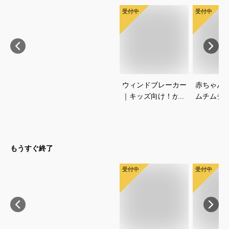
受付中
受付中
ウィンドブレーカー
赤ちゃん
｜キッズ向け！かっ
ムチムチ
こいいノースフェイ
い！おし
スジャケットのおす
いいベビ
すめは？
すすめは
もうすぐ終了
受付中
受付中