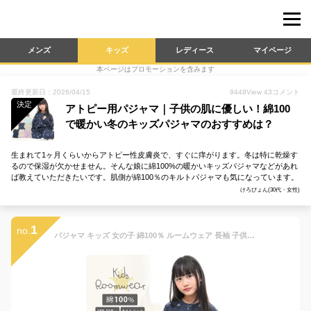
メンズ
キッズ
レディース
マイページ
本ページはプロモーションを含みます
最終更新日：2026/04/15
9448
View
43
コメント
決定
アトピー用パジャマ｜子供の肌に優しい！綿100
で暖かい冬のキッズパジャマのおすすめは？
生まれて1ヶ月くらいからアトピー性皮膚炎で、すぐに痒がります。冬は特に乾燥す
るので保湿が欠かせません。そんな娘に綿100%の暖かいキッズパジャマなどがあれ
ば教えていただきたいです。肌側が綿100％のキルトパジャマも気になっています。
けろぴょん(30代・女性)
1
no.
パジャマ キッズ 女の子 綿100％ ルームウェア 長袖 子供 キルトニット cottacotta 100cm 110cm 120cm 130cm 140cm 150cm 95 冬 春 秋 冬用 前開き 前ボタン 子供用 おしゃれ かわいい 暖かい 天然素材 ユニコーン 花柄 いちご コットン 綿 キルティング スウェット 2重 厚手