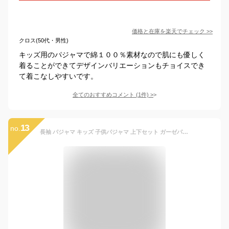
価格と在庫を
楽天
でチェック
>>
クロス(50代・男性)
キッズ用のパジャマで綿１００％素材なので肌にも優しく
着ることができてデザインバリエーションもチョイスでき
て着こなしやすいです。
全てのおすすめコメント
(
1
件)
>
13
no.
長袖 パジャマ キッズ 子供パジャマ 上下セット ガーゼパジャマ キッズ 女の子 子供服 柄物 寝巻き ルームウェア 寝間着 春秋 部屋着 セットアップ ロングパンツ 長ズボン 春 秋 夏 子供 フリル リボン 可愛い かわいい 薄手いちご柄 花柄 薄手 110 120 130 140 150 160