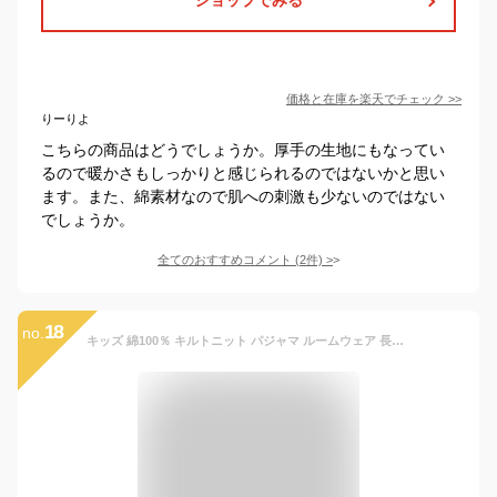
価格と在庫を
楽天
でチェック
>>
りーりよ
こちらの商品はどうでしょうか。厚手の生地にもなってい
るので暖かさもしっかりと感じられるのではないかと思い
ます。また、綿素材なので肌への刺激も少ないのではない
でしょうか。
全てのおすすめコメント
(
2
件)
>
18
no.
キッズ 綿100％ キルトニット パジャマ ルームウェア 長袖 女の子 100-150cm cottacotta コッタコッタ 130,フラミンゴ