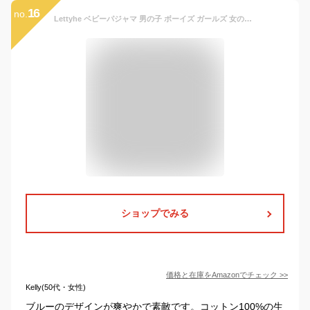
16
no.
Lettyhe ベビーパジャマ 男の子 ボーイズ ガールズ 女の子 ルームウェア 上下2点セットナイトウェア 長袖 肩開きセット 子供服 綿100％ 嬰児 トップス パンツ 春 秋 冬 ブルー ピンク 80-110CM (80, ブルー)
ショップでみる
価格と在庫を
Amazon
でチェック
>>
Kelly(50代・女性)
ブルーのデザインが爽やかで素敵です。コットン100%の生