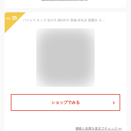
15
no.
パジャマ キッズ 女の子 綿100％ 長袖 冬向き 前開き ネル起毛 ハリネズミ柄 オレンジ クリーム 100 110 120 子供 キッズ ジュニア ガールズ かわいい おそろい
ショップでみる
価格と在庫を
楽天
でチェック
>>