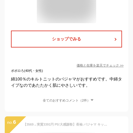
ショップでみる
価格と在庫を
楽天
でチェック
>>
ポポロろ(40代・女性)
綿100％のキルトニットのパジャマがおすすめです。中綿タ
イプなのであたたかく肌にやさしいです。
全てのおすすめコメント（2件）
6
no.
【3569→実質3391円 P5!大感謝祭】長袖 パジャマ キッズ 綿100% ルームウェア 女の子 子供用 2点セット 上下セット 前開き テーラー襟 旅行用 可愛い 春 夏 秋 男女兼用 ゆったり 部屋着 寝間着 肌着 快適 肌触りがいい ボーイズ ロングパンツ