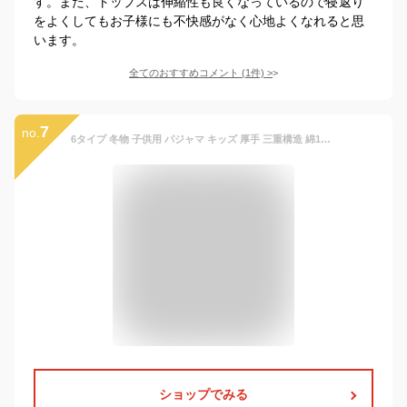
す。また、トップスは伸縮性も良くなっているので寝返り
をよくしてもお子様にも不快感がなく心地よくなれると思
います。
全てのおすすめコメント
(
1
件)
>
7
no.
6タイプ 冬物 子供用 パジャマ キッズ 厚手 三重構造 綿100% 部屋着 ルームウェア 上下セット 裏起毛 防寒 暖かい 大人用 親子ペア 家族おそろい 兄妹 姉弟 女の子 男の子 ジュニア ベビー 80 90 100 110 120 130 140 150 160 170 M L
ショップでみる