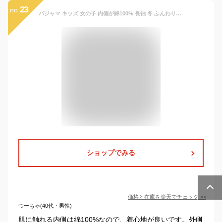
23
no.
パジャマ キッズ 女の子 内側が綿100% 長袖 冬 ふんわり柔らかなニットキルト ドット柄 前開き ボタン シャツ ネイビー ミント ブラウン 130 140 150 160 子供 ガールズ ジュニア おそろい
ショップでみる
価格と在庫を
楽天
でチェック
>>
つーちゃ(40代・男性)
肌に触れる内側は綿100%なので、着心地が良いです。外側