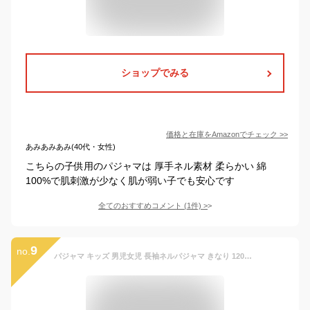
ショップでみる
価格と在庫を
Amazon
でチェック
>>
あみあみあみ(40代・女性)
こちらの子供用のパジャマは 厚手ネル素材 柔らかい 綿
100%で肌刺激が少なく肌が弱い子でも安心です
全てのおすすめコメント
(
1
件)
>
9
no.
パジャマ キッズ 男児女児 長袖ネルパジャマ きなり 120cm 130cm 140cm 150cm 160cm オーガニックコットン 綿100％ 子供 男 女 寝間着 寝巻き 寝衣 綿 日本製 秋/冬 kids pajama boy girl