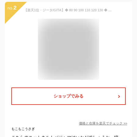
2
no.
【楽天1位・ジータ/GITA】◆ 80 90 100 110 120 130 ◆ 総柄 あったか ニットキルト パジャマ 股上深め ◇ 男女兼用 長袖 男の子 女の子 ベビー 子ども 子供 キッズ KIDS 子供服 冬 中綿 身生地 綿100% 素材[2511cp]
ショップでみる
価格と在庫を
楽天
でチェック
>>
もこもこうさぎ