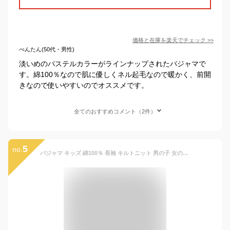
価格と在庫を
楽天
でチェック
>>
べんたん(50代・男性)
淡いめのパステルカラーがラインナップされたパジャマで
す。綿100％なので肌に優しくネル起毛なので暖かく、前開
きなので使いやすいのでオススメです。
全てのおすすめコメント（2件）
5
no.
パジャマ キッズ 綿100％ 長袖 キルトニット 男の子 女の子 ユニセックス ルームウェア cottacotta 100cm 110cm 120cm 130cm 140cm 150cm 95 秋冬 冬 春 秋 前開き 前ボタン かぶり 2重 恐竜 クマ柄 厚手 おしゃれ 暖かい キルティング スウェット トレーナー 送料無料