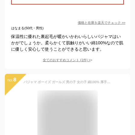
価格と在庫を
楽天
でチェック
>>
はなまる(50代・男性)
保温性に優れた裏起毛が暖かいかわいらしいパジャマはい
かがでしょうか。柔らかくて肌触りがいい綿100%なので肌
に優しく安心して使うことができると思います。
全てのおすすめコメント
(
1
件)
>
8
no.
パジャマ ボーイズ ガールズ 男の子 女の子 綿100% 厚手ネル素材 柔らかい 快適 上下セット 長袖 シンプル 無地 秋 冬 モカ 通気性 160サイズ