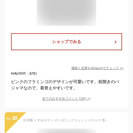
ショップでみる
価格と在庫を
Amazon
でチェック
>>
Kelly(50代・女性)
ピンクのフラミンゴのデザインが可愛いです。前開きのパ
ジャマなので、着替えやすいです。
全てのおすすめコメント
(
1
件)
>
19
no.
日本製 くすみカラー オーガニックコットン パジャマ 長袖 キッズ 子供 こども ベビー 赤ちゃん 秋冬 冬用 オールシーズン 女の子 男の子 ガールズ ボーイズ ルームウェア 上下 きっず かわいい おしゃれ 薄手 おまけ 無地 やわらか 綿100 80 90 110 韓国風 ベビー服