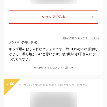
ショップでみる
価格と在庫を
楽天
でチェック
>>
グラスマン(60代・男性)
キッズ用のおしゃれなパジャマです。綿100％なので肌触り
がよく、着心地がいいと思います。敏感肌のお子さんにぴ
ったりですよ。
全てのおすすめコメント
(
1
件)
>
22
no.
キッズ パジャマ 綿100％ 男の子 長袖 ダブルガーゼ ユニセックス 女の子 ルームウェア cottacotta 100cm 110cm 120cm 130cm 140cm 前開き 春 夏 秋 子供 男子 薄手 ガーゼ スター ペンギン 恐竜 車 かわいい おしゃれ 100 ガーゼ コットン