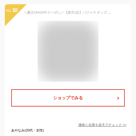
10
no.
＼最大15%OFFクーポン／【楽天1位】パジャマ キッズ 長袖 子供 寝巻き ルームウェア 綿100 ジュニア 男の子 女の子 上下セット 長袖パジャマ 寝巻 こども ベビー 春 秋 冬 かわいい おしゃれ 90 100 110 120 130 140 150 160
ショップでみる
価格と在庫を
楽天
でチェック
>>
あやなみ(20代・女性)