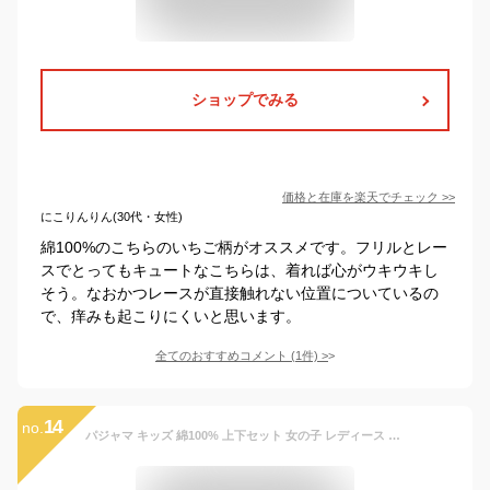
ショップでみる
価格と在庫を
楽天
でチェック
>>
にこりんりん(30代・女性)
綿100%のこちらのいちご柄がオススメです。フリルとレー
スでとってもキュートなこちらは、着れば心がウキウキし
そう。なおかつレースが直接触れない位置についているの
で、痒みも起こりにくいと思います。
全てのおすすめコメント
(
1
件)
>
14
no.
パジャマ キッズ 綿100% 上下セット 女の子 レディース かわいい裾フリル ジュニア おしゃれ 長袖 部屋着 長袖 子供 薄手 ルームウェア プリンセス 妖精 レース お姫様 ふわふわ もこもこ ガールズ ピンク グリーン