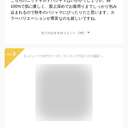
こちらのニットキルトパジャマはいかがでしょうか。綿
100%で肌に優しく、股上深めでお腹周りまでしっかり包み
込まれるので秋冬のパジャマにぴったりだと思います。カ
ラーバリエーションが豊富なのも嬉しいですね。
全てのおすすめコメント（3件）
3
no.
【レビューで100円クーポン ランキング1位】OCS認証 高品質 オーガニックコットン100％ 熟睡パジャマ 七分 長袖 キッズ ベビー 女の子 男の子 綿 アレルギー 無農薬 お肌に優しい デリケート肌 春夏 睡眠 寝具 寝巻 子供安眠快眠