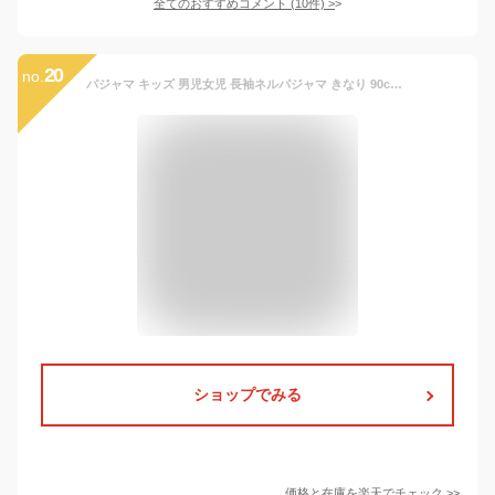
全てのおすすめコメント
(
10
件)
>
20
no.
パジャマ キッズ 男児女児 長袖ネルパジャマ きなり 90cm 100cm 110cm オーガニックコットン 綿100％ 子供 男 女 寝間着 寝巻き 寝衣 綿 日本製 秋/冬 kids pajama boy girl
ショップでみる
価格と在庫を
楽天
でチェック
>>