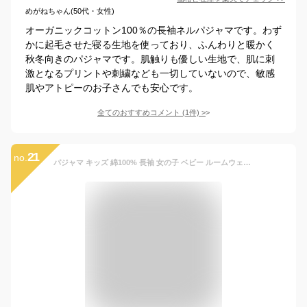
めがねちゃん(50代・女性)
オーガニックコットン100％の長袖ネルパジャマです。わず
かに起毛させた寝る生地を使っており、ふんわりと暖かく
秋冬向きのパジャマです。肌触りも優しい生地で、肌に刺
激となるプリントや刺繍なども一切していないので、敏感
肌やアトピーのお子さんでも安心です。
全てのおすすめコメント
(
1
件)
>
21
no.
パジャマ キッズ 綿100% 長袖 女の子 ベビー ルームウェア 上下セット子供服 かわいい パジャマ子供 ルームウェア お昼寝 寝間着 着心地バツグン ストレッチ 部屋着 幼児 幼稚園 保育園 薄手 秋 冬 送料無料