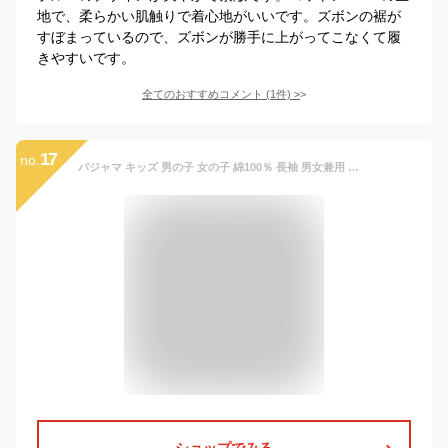
地で、柔らかい肌触りで着心地がいいです。ズボンの裾が
すぼまっているので、ズボンが勝手に上がってこなくて履
きやすいです。
全てのおすすめコメント
(
1
件)
>
17
no.
パジャマ キッズ 男の子 女の子 綿100％ 長袖 男女兼用 冬向き 前開き 厚手のネル起毛 先染め ギンガムチェック柄 ネイビー グリーン レッド パープル 120-160cm 子供 ジュニア ボーイズ ガールズ かわいい おそろい
ショップでみる