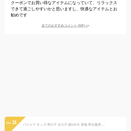
クーポンでお買い得なアイテムになっていて、リラックス
できて過ごしやすいかと思いますし、快適なアイテムとお
勧めです
全てのおすすめコメント
(
6
件)
>
11
no.
パジャマ キッズ 男の子 女の子 綿100％ 長袖 男女兼用 冬 ふんわり柔らかい2枚仕立ての厚手生地で暖かい ダブルガーゼ起毛 前開き シャツ ブロックチェック柄 ネイビー グレー ミント パープル 120 130 140 150 160 おそろい