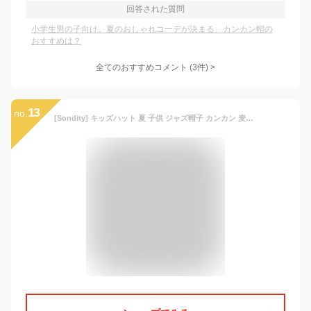
回答された質問
小学生男の子向け。夏のおしゃれコーデが決まる、カンカン帽の
おすすめは？
全てのおすすめコメント
(
3
件)
>
13
no.
[Sondity] キッズハット 夏 子供 ジャズ帽子 カンカン 麦わら ストローハット パナマ 男の子 女の子 紫外線対策 携帯便利 中折れ 紳士風 旅行（ベージュ）