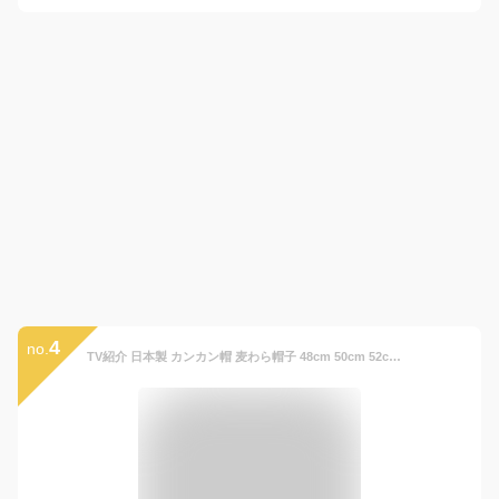
4
no.
TV紹介 日本製 カンカン帽 麦わら帽子 48cm 50cm 52cm 54cm 56cm 麦わら カンカン帽子 ホイップクリーム ベビー キッズ 女の子 男の子 ゴム付き ストロー ハット 帽子 春 夏 定番 シンプル おしゃれ かわいい【ラッピング不可】