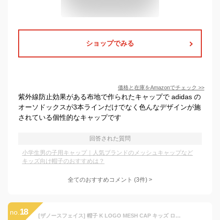
ショップでみる
価格と在庫を
Amazon
でチェック
>>
紫外線防止効果がある布地で作られたキャップで adidas の
オーソドックスが3本ラインだけでなく色んなデザインが施
されている個性的なキャップです
回答された質問
小学生男の子用キャップ｜人気ブランドのメッシュキャップなど
キッズ向け帽子のおすすめは？
全てのおすすめコメント
(
3
件)
>
18
no.
[ザノースフェイス] 帽子 K LOGO MESH CAP キッズ ロゴメッシュキャップ NNJ01911 ウッドランド Kids Large