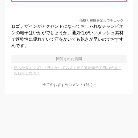
価格と在庫を
楽天
でチェック
>>
ロゴデザインがアクセントになっておしゃれなチャンピオ
ンの帽子はいかがでしょうか。通気性がいいメッシュ素材
で速乾性に優れていて汗をかいても乾きが早いのでおすす
めです。
回答された質問
汗っかきキッズに！汗をかいてもすぐ乾く速乾帽子で男の子向け
のおすすめは？
全てのおすすめコメント
(
4
件)
>