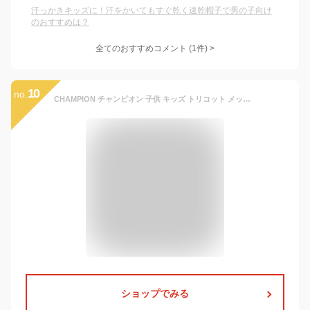
汗っかきキッズに！汗をかいてもすぐ乾く速乾帽子で男の子向け
のおすすめは？
全てのおすすめコメント
(
1
件)
>
10
no.
CHAMPION チャンピオン 子供 キッズ トリコット メッシュキャップ 帽子 キャップ ブランド champion 男の子 女の子 熱中症対策 吸収速乾 防臭 洗える 141-0092
ショップでみる