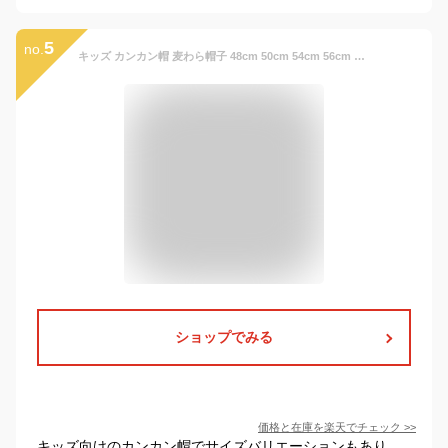
5
no.
キッズ カンカン帽 麦わら帽子 48cm 50cm 54cm 56cm ゴム付き ストローハット リボン ペーパー 帽子 UV対策 日よけ 日除け 紫外線対策 ベージュ ブラウン 春夏 女の子 子ども 子供 シンプル かわいい おしゃれ お出かけ レジャー 旅行 海水浴
ショップでみる
価格と在庫を
楽天
でチェック
>>
キッズ向けのカンカン帽でサイズバリエーションもあり、