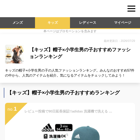
メンズ
キッズ
レディース
マイページ
本ページはプロモーションを含みます
最終更新日：2026/07/29
【キッズ】帽子×小学生男の子おすすめファッシ
ョンランキング
キッズの帽子×小学生男の子の人気ファッションランキング。みんなのおすすめ57件
の中から、人気のアイテムを紹介。気になるアイテムをチェックしてみよう！
【キッズ】帽子×小学生男の子おすすめランキング
1
no.
レビュー投稿で90日延長保証!!adidas 洗濯機で洗える コットンキャップ[キッズ・ジュニア]54〜62cm 小さいサイズ 大きいサイズ 正規品 野球帽 ベースボールキャップ キャップ 紫外線対策 日よけ 子供 男の子 女の子 親子 春夏秋 アディダス 111-111701 メール便送料無料