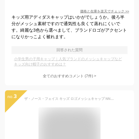
価格と在庫を
楽天
でチェック
>>
キッズ用アディダスキャップはいかがでしょうか。後ろ半
分がメッシュ素材ですので通気性も良くて蒸れにくいで
す。綺麗な3色から選べまして、ブランドロゴがアクセント
になりかっこよく被れます。
回答された質問
小学生男の子用キャップ｜人気ブランドのメッシュキャップなど
キッズ向け帽子のおすすめは？
全てのおすすめコメント
(
7
件)
>
3
no.
ザ・ノース・フェイス キッズ ロゴメッシュキャップ NNJ02409-NNJ02303 THE NORTH FACE【50〜56cm】 キッズ 子供 小学生 帽子 キャップ 日よけ 定番 UN GA NT TP Z ネイビー グリーン パープル グレー