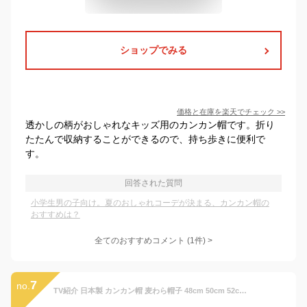
ショップでみる
価格と在庫を
楽天
でチェック
>>
透かしの柄がおしゃれなキッズ用のカンカン帽です。折り
たたんで収納することができるので、持ち歩きに便利で
す。
回答された質問
小学生男の子向け。夏のおしゃれコーデが決まる、カンカン帽の
おすすめは？
全てのおすすめコメント
(
1
件)
>
7
no.
TV紹介 日本製 カンカン帽 麦わら帽子 48cm 50cm 52cm 54cm 56cm 麦わら カンカン帽子 ホイップクリーム ベビー キッズ 女の子 男の子 ゴム付き ストロー ハット 帽子 春 夏 定番 シンプル おしゃれ かわいい【ラッピング不可】