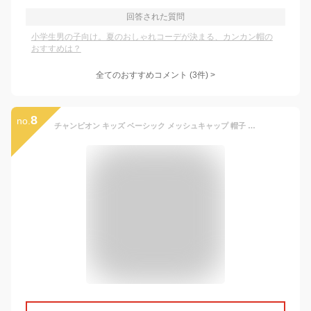
回答された質問
小学生男の子向け。夏のおしゃれコーデが決まる、カンカン帽の
おすすめは？
全てのおすすめコメント
(
3
件)
>
8
no.
チャンピオン キッズ ベーシック メッシュキャップ 帽子 子供 CHAMPION キャップ ブランド champion 男の子 女の子 熱中症対策 日焼け対策 サイズ調整 正規品 ボーイズ ガールズ スナップバック カモ パステル