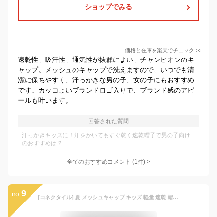
ショップでみる
価格と在庫を
楽天
でチェック
>>
速乾性、吸汗性、通気性が抜群によい、チャンピオンのキ
ャップ。メッシュのキャップで洗えますので、いつでも清
潔に保ちやすく、汗っかきな男の子、女の子にもおすすめ
です。カッコよいブランドロゴ入りで、ブランド感のアピ
ールも叶います。
回答された質問
汗っかきキッズに！汗をかいてもすぐ乾く速乾帽子で男の子向け
のおすすめは？
全てのおすすめコメント
(
1
件)
>
9
no.
[コネクタイル] 夏 メッシュキャップ キッズ 軽量 速乾 帽子 子供 男の子 女の子 UVカット キャップ 調整可能 グレー