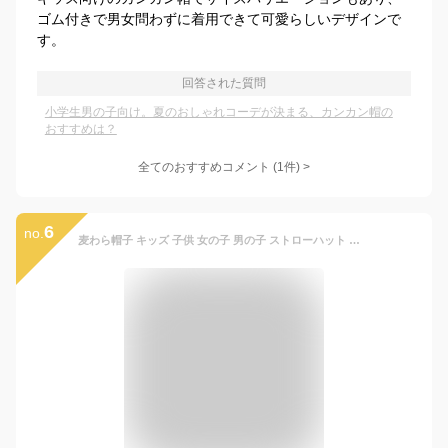
ゴム付きで男女問わずに着用できて可愛らしいデザインで
す。
回答された質問
小学生男の子向け。夏のおしゃれコーデが決まる、カンカン帽の
おすすめは？
全てのおすすめコメント
(
1
件)
>
6
no.
麦わら帽子 キッズ 子供 女の子 男の子 ストローハット 中折れハット 帽子 ハット UV対策 日焼け防止 オシャレ カンカン帽 ネコポス送料無料