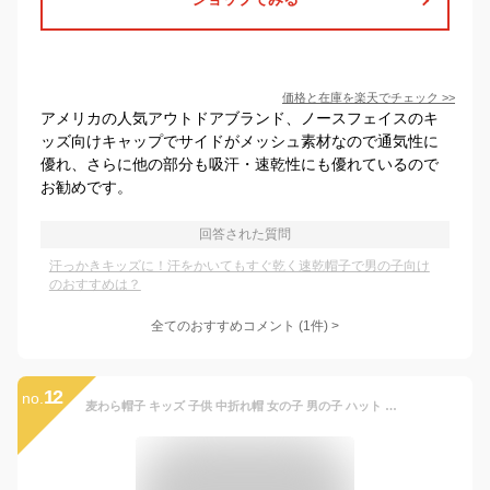
価格と在庫を
楽天
でチェック
>>
アメリカの人気アウトドアブランド、ノースフェイスのキ
ッズ向けキャップでサイドがメッシュ素材なので通気性に
優れ、さらに他の部分も吸汗・速乾性にも優れているので
お勧めです。
回答された質問
汗っかきキッズに！汗をかいてもすぐ乾く速乾帽子で男の子向け
のおすすめは？
全てのおすすめコメント
(
1
件)
>
12
no.
麦わら帽子 キッズ 子供 中折れ帽 女の子 男の子 ハット 中折れハット 帽子 紫外線対策 UVカット 日よけ 日焼け防止 オシャレ カンカン帽