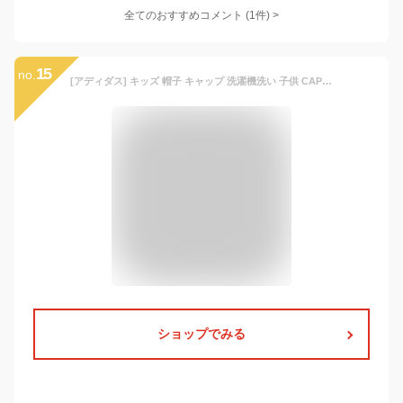
全てのおすすめコメント
(
1
件)
>
15
no.
[アディダス] キッズ 帽子 キャップ 洗濯機洗い 子供 CAP 男の子 女の子 小学生 サッカー 運動 紫外線予防 紫外線対策 ひよけ 熱中症 ボーイズ 001k (01 ブラック)
ショップでみる