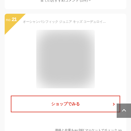
全てのおすすめコメント
(
1
件)
>
21
no.
オーシャンパシフィック ジュニア キッズ コーデュロイキャップ 帽子 カジュアル 送料無料 Ocean Pacific OP 580904
ショップでみる
価格と在庫を
au PAY マーケット
でチェック
>>