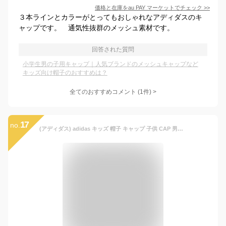
価格と在庫を
au PAY マーケット
でチェック
>>
３本ラインとカラーがとってもおしゃれなアディダスのキ
ャップです。 通気性抜群のメッシュ素材です。
回答された質問
小学生男の子用キャップ｜人気ブランドのメッシュキャップなど
キッズ向け帽子のおすすめは？
全てのおすすめコメント
(
1
件)
>
17
no.
(アディダス) adidas キッズ 帽子 キャップ 子供 CAP 男の子 女の子 小学生 サッカー 運動 紫外線予防 紫外線対策 ひよけ 熱中症 (71 ネイビー)