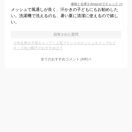
価格と在庫を
Amazon
でチェック
>>
メッシュで風通しが良く、汗かきの子どもにもお勧めした
い。洗濯機で洗えるのも、暑い夏に清潔に使えるので嬉し
い。
回答された質問
小学生男の子用キャップ｜人気ブランドのメッシュキャップなど
キッズ向け帽子のおすすめは？
全てのおすすめコメント
(
4
件)
>