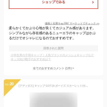
ショップでみる
価格と在庫を
au PAY マーケット
でチェック
>>
柔らかくてかぶり心地が良くてカジュアル感があります。
シンプルながら存在感のあるニューエラのキャップはかぶ
るだけでオシャレになるのでおすすめです。
回答された質問
小学生男の子用キャップ｜人気ブランドのメッシュキャップなど
キッズ向け帽子のおすすめは？
全てのおすすめコメント
(
1
件)
>
20
no.
[アディダス] キャップ GOT19 ボーイズ スカーレット/ホワイト(GL8649) 54.0-57.0 cm