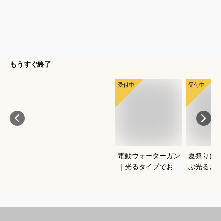
もうすぐ終了
受付中
受付中
電動ウォーターガン
夏祭りに
｜光るタイプでおす
ぶ光るお
すめなのは？
すすめは