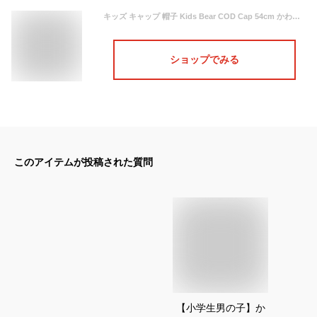
キッズ キャップ 帽子 Kids Bear COD Cap 54cm かわいい くま ベア 男の子 女の子 子供用 コットン 通園 保育園 通園帽 通学キャップ 公園 ピクニック 子供 インプルーブ グリンバディー 秋 冬 サイズ調整可
ショップでみる
このアイテムが投稿された質問
【小学生男の子】か