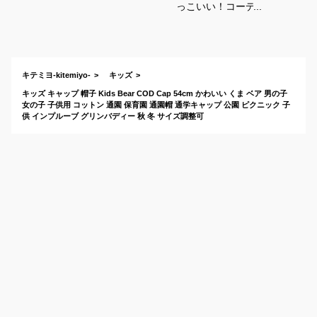
っこいい！コーデュ
ロイ（冬生地）のキ
ッズ用キャップは？
キテミヨ-kitemiyo-
キッズ
キッズ キャップ 帽子 Kids Bear COD Cap 54cm かわいい くま ベア 男の子
女の子 子供用 コットン 通園 保育園 通園帽 通学キャップ 公園 ピクニック 子
供 インプルーブ グリンバディー 秋 冬 サイズ調整可