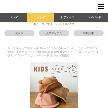
メンズ
キッズ
レディース
マイページ
本ページはプロモーションを含みます
受付中
人気アイテム
特集記事
キッズ キャップ 帽子 Kids Bear COD Cap 54cm かわいい くま ベア 男の子
女の子 子供用 コットン 通園 保育園 通園帽 通学キャップ 公園 ピクニック 子
供 インプルーブ グリンバディー 秋 冬 サイズ調整可