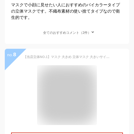
マスクで小顔に見せたい人におすすめのバイカラータイプ
の立体マスクです。不織布素材の使い捨てタイプなので衛
生的です。
全てのおすすめコメント（2件）
8
no.
【当店立体NO.1】マスク 大きめ 立体マスク 大きいサイズ 不織布 3dマスク メンズ 個包装 冷感 Lサイズ バイカラーマスク 大きめ/小さめ 使い捨て 子供/女性用 黒 小顔 耳が痛くならない 冬 3層構造 99%カット 防寒 飛沫防止 ウイルス 風邪 抗菌通気 敬老の日