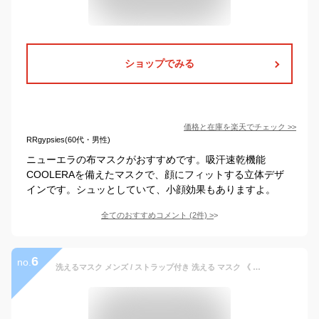
ショップでみる
価格と在庫を
楽天
でチェック
>>
RRgypsies(60代・男性)
ニューエラの布マスクがおすすめです。吸汗速乾機能
COOLERAを備えたマスクで、顔にフィットする立体デザ
インです。シュッとしていて、小顔効果もありますよ。
全てのおすすめコメント
(
2
件)
>
6
no.
洗えるマスク メンズ / ストラップ付き 洗える マスク 《 高機能 サイズ調整可能 スポーツマスク カラスマスク 黒マスク ブラック 男女兼用 レディース 立体成形 レザー風 ブランド SNS かっこいい おしゃれ おしゃれマスク バイク 耳が痛くならない 韓国 大きめ 夏