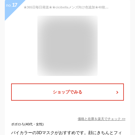
17
no.
★365日毎日発送★★cicibellaメンズ向け色追加★40枚入 シシベラ マスクメンズ 2タイプを選べる 柔らかいマスク cicibella 3dマスク バイカラー マスクバイカラーメンズ 小顔マスク マスク男 マスク 男性 不織布 マスク柔らかい cicibella男性マスク マスク男女兼用
ショップでみる
価格と在庫を
楽天
でチェック
>>
ポポロろ(40代・女性)
バイカラーの3Dマスクがおすすめです。顔にきちんとフィ