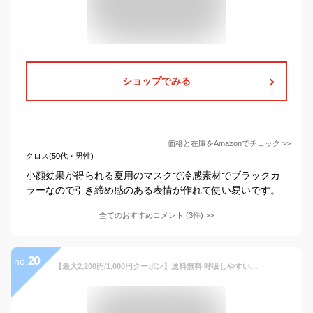
ショップでみる
価格と在庫を
Amazon
でチェック
>>
クロス(50代・男性)
小顔効果が得られる夏用のマスクで冷感素材でブラックカ
ラーなので引き締め感のある表情が作れて使い易いです。
全てのおすすめコメント
(
3
件)
>
20
no.
【最大2,200円/1,000円クーポン】送料無料 呼吸しやすい マスク メガネ 曇らない 超立体3D ドライ スポーツ用 メンズ 大きい 耳が痛くならない 肌荒れしない 洗濯できる 高機能 高性能 新素材マスク Co-que Air コキュー 抗菌 消臭 保湿 レディース おしゃれ 高級 大臣着用