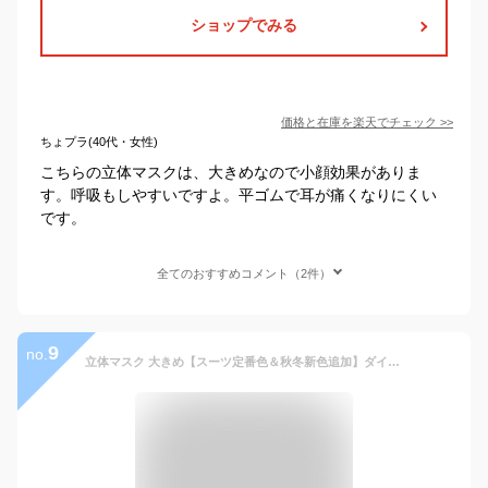
ショップでみる
価格と在庫を
楽天
でチェック
>>
ちょプラ(40代・女性)
こちらの立体マスクは、大きめなので小顔効果がありま
す。呼吸もしやすいですよ。平ゴムで耳が痛くなりにくい
です。
全てのおすすめコメント（2件）
9
no.
立体マスク 大きめ【スーツ定番色＆秋冬新色追加】ダイヤモンドマスク マスク 不織布 大きめ メンズ マスク バイカラー カラーマスク おしゃれマスク 小顔マスク 不織布マスク hellozebraマスク 立体構造 3層構造 日本品質カケンテスト済 ノーズワイヤー付き 息がしやすい 肌にやさしい 耳が痛くならない 個包装 使い捨て 225mm広幅 大きめサイズ 30枚入 ブラック×ブラック