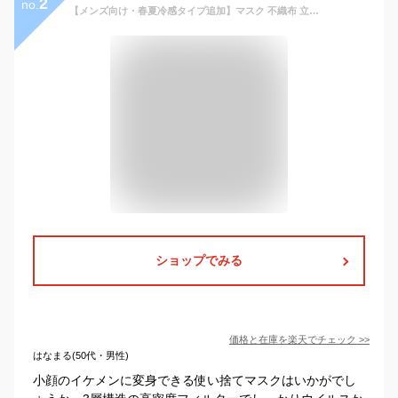
2
no.
【メンズ向け・春夏冷感タイプ追加】マスク 不織布 立体 3D 大きめ メンズ 男性 バイカラー 接触冷感 夏用 薄型 通気性 息がしやすい ヒゲが擦れない 耳が痛くならない ゆったり 小顔 MASCLUB 使い捨て 花粉 ビジネス 無地 即納 ライトグレー 息がしやすい ブラック マスク
ショップでみる
価格と在庫を
楽天
でチェック
>>
はなまる(50代・男性)
小顔のイケメンに変身できる使い捨てマスクはいかがでし