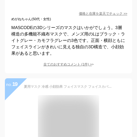
価格と在庫を
楽天
でチェック
>>
めがねちゃん(50代・女性)
MASCODEの3Dシリーズのマスクはいかがでしょう。3層
構造の多機能不織布マスクで、メンズ用のLはブラック・ラ
イトグレー・カモフラグレーの3色です。正面・横顔ともに
フェイスラインがきれいに見える独自の3D構造で、小顔効
果があると思います。
全てのおすすめコメント
(
1
件)
>
19
no.
夏用マスク 冷感 小顔効果 フェイスマスク フェイスカバー UV 日よけマスク 花粉症対策 バンダナ 紫外線対策 日よけカバー 3枚 黒