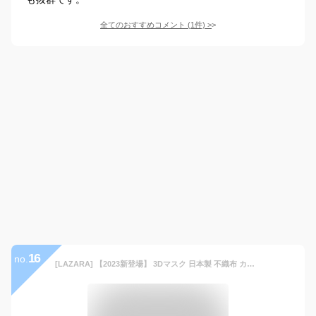
全てのおすすめコメント
(
1
件)
>
16
no.
[LAZARA] 【2023新登場】 3Dマスク 日本製 不織布 カケンテスト済み 10枚入 立体マスク 小顔 マスク 不織布マスク ES繊維 高密度フィルター 使い捨てマスク 3dマスク バイカラー 快適 通気 3層構造 99％カット 3d小顔マスク 普通サイズ 大人用 SOUSIAマスク メンズ レディース (スカイグレー, 1)