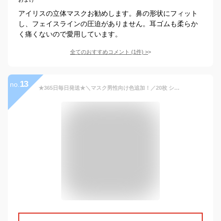
アイリスの立体マスクお勧めします。鼻の形状にフィット
し、フェイスラインの圧迫がありません。耳ゴムも柔らか
く痛くないので愛用しています。
全てのおすすめコメント
(
1
件)
>
13
no.
★365日毎日発送★＼マスク男性向け色追加！／20枚 シシベラ マスク マスク男 春季用マスク 立体マスク 不織布 血色マスク 不織布マスク カラー春季用 マスクメンズ 小顔効果 チークマスク マスク肌荒れない マスク ツートンカラー マスク耳痛くない マスクプリーツ