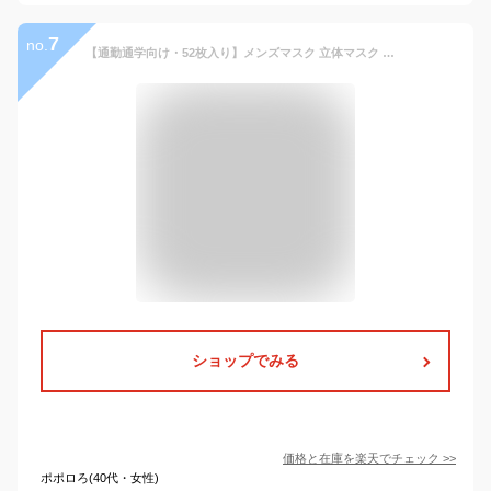
7
no.
【通勤通学向け・52枚入り】メンズマスク 立体マスク 男性用マスク 通気性改良3層薄型 3Dマスク 髭による不快感軽減 普通サイズ 不織布 立体マスク 血色マスク カラー 3dマスク くちばし マスク 使い捨て 通気性高 おしゃれ マスク3d マスク 男 耳が痛くならない 夏用マスク
ショップでみる
価格と在庫を
楽天
でチェック
>>
ポポロろ(40代・女性)