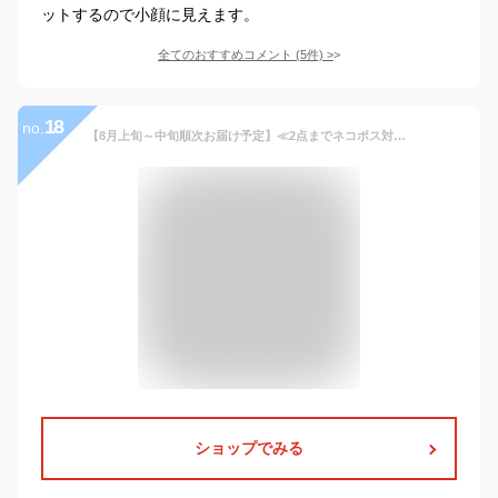
ットするので小顔に見えます。
全てのおすすめコメント
(
5
件)
>
18
no.
【8月上旬～中旬順次お届け予定】≪2点までネコポス対応≫ 立体マスク 不織布マスク おしゃれマスク 大人用マスク 黒マスク 3層構造 ウイルス対策【 マスコード / MASCODE】3Dマスク Lサイズ 1袋7枚入り
ショップでみる