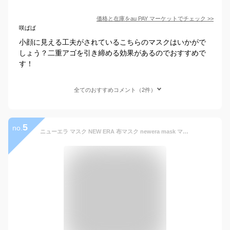
価格と在庫を
au PAY マーケット
でチェック
>>
咲ぱぱ
小顔に見える工夫がされているこちらのマスクはいかがで
しょう？二重アゴを引き締める効果があるのでおすすめで
す！
全てのおすすめコメント（2件）
5
no.
ニューエラ マスク NEW ERA 布マスク newera mask マスク 不織布 フィルター付き NEW ERA FACE COVERING MASK 黒 ブラック 白 ホワイト 紺 ネイビー グレー ロゴエンブロイダリー メッシュ 送料無料