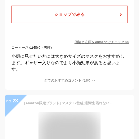
ショップでみる
価格と在庫を
Amazon
でチェック
>>
コーヒーさん(40代・男性)
小顔に見せたい方には大きめサイズのマスクをおすすめし
ます。ギャザー入りなのでより小顔効果があると思いま
す。
全てのおすすめコメント
(
1
件)
>
23
no.
[Amazon限定ブランド] マスク 12枚組 通気性 蒸れない 洗える 小颜 花粉 飛沫 紫外線対策 個包装 ポリウレタン 軽量 男女兼用 BHPLUS ブラック