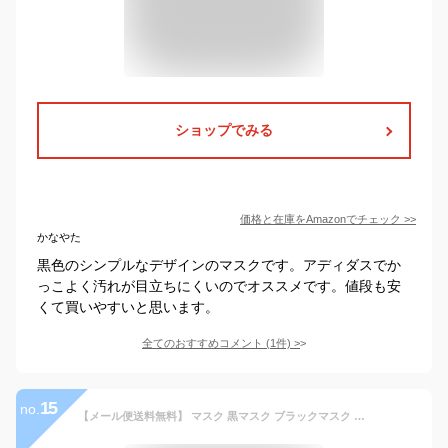
ショップでみる
価格と在庫を
Amazon
でチェック
>>
かなやた
黒色のシンプルなデザインのマスクです。アディダスでか
っこよく汚れが目立ちにくいのでオススメです。値段も安
くて買いやすいと思います。
全てのおすすめコメント
(
1
件)
>
15
no.
【メール便送料無料】 マスク 黒マスク ブラックマスク カッコイイ ワイルド B系 ストリート ファッション コスプレ 小顔効果 快適フィット 高通気性 花粉 ダニ ホコリ 99%カット レディース メンズ 大人用 フリーサイズ 手洗いOK くり返し使える 在庫あり y1