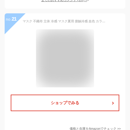
21
no.
マスク 不織布 立体 冷感 マスク夏用 接触冷感 血色 カラー 小顔 使い捨て 通気性 呼吸しやすい 耳が痛くならず ウイルス飛沫対策 グレー 30枚
ショップでみる
価格と在庫を
Amazon
でチェック
>>