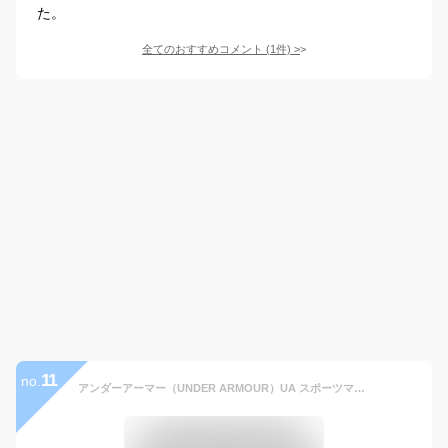
た。
全てのおすすめコメント
(
1
件)
>
11
no.
アンダーアーマー（UNDER ARMOUR）UA スポーツマスク 洗える マスク フェイスマスク 接触冷感 黒マスク マスクケース UVカット 花粉対策 メンズ レディース u13680100002-2