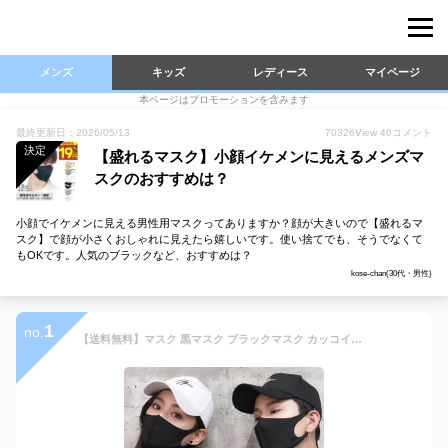
メンズ
キッズ
レディース
マイページ
本ページはプロモーションを含みます
最終更新日：2026/05/13
70326
View
40
コメント
決定
【盛れるマスク】小顔イケメンに見えるメンズマ
スクのおすすめは？
小顔でイケメンに見える男性用マスクってありますか？顔が大きいので【盛れるマ
スク】で顔が小さくおしゃれに見えたら嬉しいです。使い捨てでも、そうでなくて
もOKです。人気のブラックなど、おすすめは？
kose-chan(30代・男性)
1
no.
【送料無料】マスク 黒マスク ブラックマスク カッコイイ ワイルド B系 ストリート ファッション コスプレ [2枚セット] 小顔効果 快適フィット 高通気性 花粉 ダニ ホコリ 99%カット レディース メンズ 大人用 フリーサイズ 手洗いOK くり返し使える y1