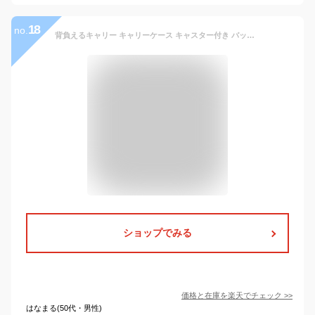
18
no.
背負えるキャリー キャリーケース キャスター付き バッグ リュック 軽量 大きめ 大容量 27L 1泊 2way 3way 旅行 トラベル 防災 帰省 買い物 ショッピング 観光 GULLWING KBN15152
ショップでみる
価格と在庫を
楽天
でチェック
>>
はなまる(50代・男性)