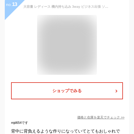
13
no.
大容量 レディース 機内持ち込み 3way ビジネス出張 ソフトキャリーバッグ スーツケース リュック マザーズバッグ 修学旅行 ソフトキャリーバッグ 旅行かばん 連休 夏休み 帰省 海外 国内 災害用 避難用 防災グッズ 英字 プリント 選べる2サイズ
ショップでみる
価格と在庫を
楽天
でチェック
>>
mjd654です
背中に背負えるような作りになっていてとてもおしゃれで