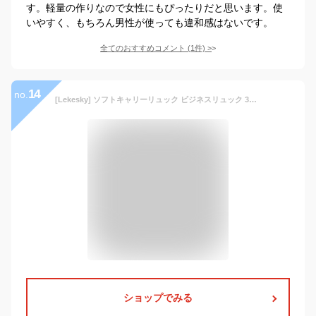
す。軽量の作りなので女性にもぴったりだと思います。使
いやすく、もちろん男性が使っても違和感はないです。
全てのおすすめコメント
(
1
件)
>
14
no.
[Lekesky] ソフトキャリーリュック ビジネスリュック 30L 大容量 キャスター取り外し可能 USB充電ポート 小物ポケット サイドポケット 多機能 1680Dオックスフォード 防水 耐衝撃 耐摩耗 機内持ち込み 15.6インチPC対応 2WAYバッグ 背負える 上品 シンプル スタイリッシュ 出張 通勤 会議 営業 国内旅行 海外旅行 空港 学生 社会人 男女兼用 ブラック
ショップでみる