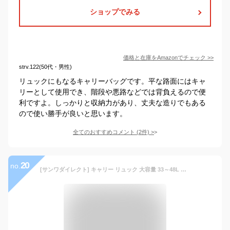
ショップでみる
価格と在庫を
Amazon
でチェック
>>
strv.122(50代・男性)
リュックにもなるキャリーバッグです。平な路面にはキャ
リーとして使用でき、階段や悪路などでは背負えるので便
利ですよ。しっかりと収納力があり、丈夫な造りでもある
ので使い勝手が良いと思います。
全てのおすすめコメント
(
2
件)
>
20
no.
[サンワダイレクト] キャリー リュック 大容量 33～48L マチ拡張 機内持ち込み 13.3型PC対応 ネイビー 200-BAGCR006NV