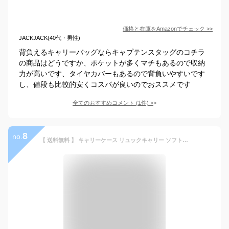
価格と在庫を
Amazon
でチェック
>>
JACKJACK(40代・男性)
背負えるキャリーバッグならキャプテンスタッグのコチラ
の商品はどうですか、ポケットが多くマチもあるので収納
力が高いです、タイヤカバーもあるので背負いやすいです
し、値段も比較的安くコスパが良いのでおススメです
全てのおすすめコメント
(
1
件)
>
8
no.
【 送料無料 】 キャリーケース リュックキャリー ソフトキャリーケース 大容量 軽量 軽い mサイズ m 3way キャリーバッグ メンズ レディース かわいい おしゃれ シンプル 旅行カバン 旅行かばん 旅行用 kbn15178 かばん