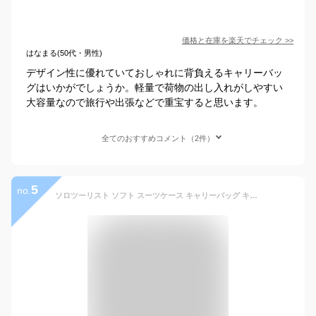
価格と在庫を
楽天
でチェック
>>
はなまる(50代・男性)
デザイン性に優れていておしゃれに背負えるキャリーバッ
グはいかがでしょうか。軽量で荷物の出し入れがしやすい
大容量なので旅行や出張などで重宝すると思います。
全てのおすすめコメント（2件）
5
no.
ソロツーリスト ソフト スーツケース キャリーバッグ キャリーケース SS サイズ 小型 機内持ち込み LCC キャスター付き リュックサック デイパック 2WAY リュックキャリー トップオープン 2輪 solo-tourist デイリーキャリー DC-24 (va0a333)【旅行グッズ10点オマケ】[C]