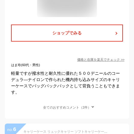
ショップでみる
価格と在庫を
楽天
でチェック
>>
はま玲(60代・男性)
軽量ですが撥水性と耐久性に優れた５００デニールのコー
デュラ―ナイロンで作られた機内持ち込みサイズのキャリ
ーケースでバッグパックパックとして背負うこともできま
す。
全てのおすすめコメント（2件）
6
no.
キャリーケース リュックキャリー ソフトキャリーケース 大容量 軽量 軽い mサイズ m 3way キャリーバッグ メンズ レディース かわいい おしゃれ シンプル 旅行カバン キャンプ 旅行用 KBN15178