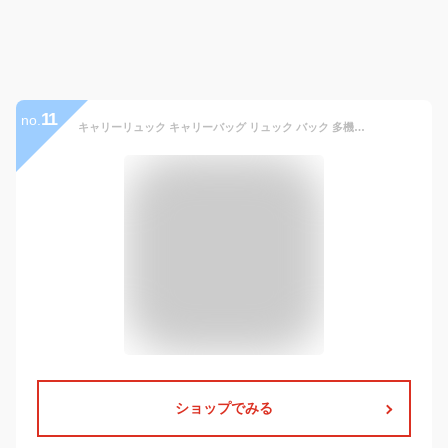
11
no.
キャリーリュック キャリーバッグ リュック バック 多機能リュック バックパック 遠足リュック キャスター付き レディース メンズ 大人 学生 中学生 高校生 男女兼用 女の子 男の子 無地 おしゃれ 便利 大容量 撥水 通勤/通学/旅行/出張
ショップでみる