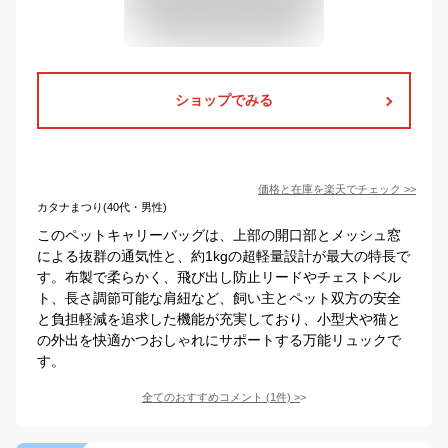
ショップでみる
価格と在庫を
楽天
でチェック
>>
カタナまつり(40代・男性)
このペットキャリーバッグは、上部の開口部とメッシュ窓
による抜群の通気性と、約1kgの超軽量設計が最大の特長で
す。布製で柔らかく、飛び出し防止リードやチェストベル
ト、長さ調節可能な肩紐など、飼い主とペット双方の安全
と負担軽減を追求した機能が充実しており、小型犬や猫と
の外出を快適かつおしゃれにサポートする万能リュックで
す。
全てのおすすめコメント
(
1
件)
>