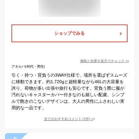
ショップでみる
価格と在庫を
楽天
でチェック
>>
アネルバ(40代・男性)
引く・持つ・背負うの3WAY仕様で、場所を選ばずスムーズ
に移動できます。約1,720gと超軽量ながら46Lの大容量を
誇り、荷物が多い出張や旅行も安心です。背負う際に服が
汚れないキャスターカバー付きなのも嬉しい配慮。シンプ
ルで飽きのこないデザインは、大人の男性にふさわしい実
用的な一品です。
全てのおすすめコメント
(
1
件)
>
9