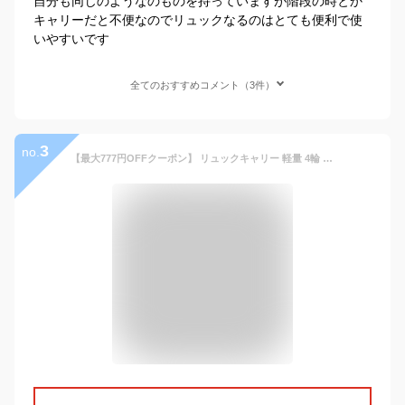
自分も同じのようなのものを持っていますが階段の時とか
キャリーだと不便なのでリュックなるのはとても便利で使
いやすいです
全てのおすすめコメント（3件）
3
no.
【最大777円OFFクーポン】 リュックキャリー 軽量 4輪 キャスター付き キャリーバッグ レディース 撥水 旅行 買い物 シニア ソフトキャリー 軽い 背負える リュックにもなる キャリーケース コインロッカー対応 キャスター取り外し 33L 1泊 2泊 レディース