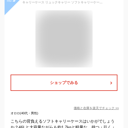
no.
キャリーケース リュックキャリー ソフトキャリーケース 大容量 軽量 軽い mサイズ m 3way キャリーバッグ メンズ レディース かわいい おしゃれ シンプル 旅行カバン キャンプ 旅行用 KBN15178
ショップでみる
価格と在庫を
楽天
でチェック
>>
オロロ(40代・男性)
こちらの背負えるソフトキャリーケースはいかがでしょう
か？46Lと大容量ながらも約1.7kgと軽量な、持つ・引く・