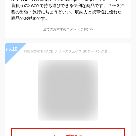
背負うの3WAYで持ち運びできる便利な商品です。２〜３泊
程の出張・旅行にちょうどいい、収納力と携帯性に優れた
商品でお勧めです。
全てのおすすめコメント
(
1
件)
>
10
no.
THE NORTH FACE ザ ノースフェイス BCローリングダッフル BC Rolling Duffel キャリーバッグNM82363_K アクス三信/AXS SANSHIN/サンシン【税込￥41690（本体価格￥37900）】