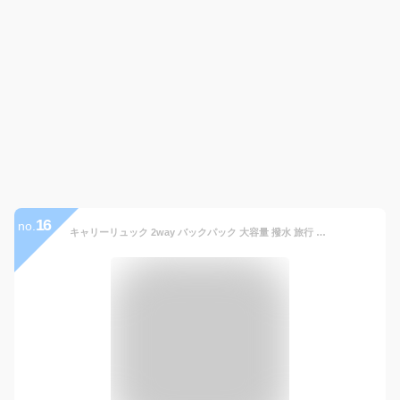
16
no.
キャリーリュック 2way バックパック 大容量 撥水 旅行 出張 ビジネス 機内持ち込み 多機能 PC収納 メンズ レディース 修学旅行 アウトドア 部活 合宿 通学 丈夫 背負える キャリーバッグ キャスター付き 156インチ 衝撃吸収 クッション