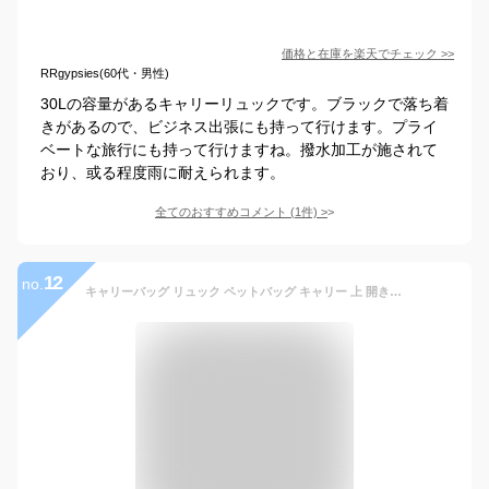
価格と在庫を
楽天
でチェック
>>
RRgypsies(60代・男性)
30Lの容量があるキャリーリュックです。ブラックで落ち着
きがあるので、ビジネス出張にも持って行けます。プライ
ベートな旅行にも持って行けますね。撥水加工が施されて
おり、或る程度雨に耐えられます。
全てのおすすめコメント
(
1
件)
>
12
no.
キャリーバッグ リュック ペットバッグ キャリー 上 開き 窓 小型犬 ペットキャリー 軽量 犬 散歩バッグ 猫 ペット 布製 飛び出し防止 リード メッシュ キャリーバック かわいい 鞄 チェストベルト 長さ調節 シンプル 無地 モスグリーン/ネイビー/ブラック/グレー ETC001678