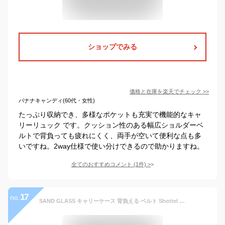
ショップでみる
価格と在庫を
楽天
でチェック
>>
バナナキャンディ(60代・女性)
たっぷり収納でき、多様なポケットも充実で機能的なキャ
リーリュック です。クッション性のある幅広ショルダーベ
ルトで背負っても疲れにくく、両手が空いて便利な点も多
いですね。2way仕様で使い分けできるので助かりますね。
全てのおすすめコメント
(
1
件)
>
17
no.
SAND GLASS キャリーケース 背負える ベルト Shottel ショッテル 2TYPE A/B ｜背負いベルト スーツケース 背負う キャリーバッグ 旅行 出張 階段 重い 荷物 両手が空く 便利 防災 楽器 運搬 通学 通勤 メンズ レディース 男女兼用 軽量 旅行 トラベル 固定ベルト 便利グッズ