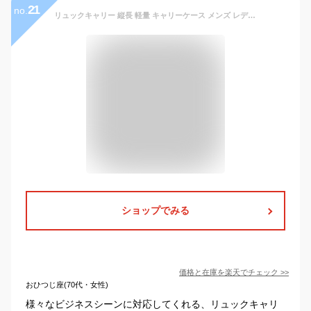
21
no.
リュックキャリー 縦長 軽量 キャリーケース メンズ レディース リュック スーツケース キャリーバッグ リュックキャリー付き 防災 おしゃれ 旅行 ソフトタイプ 女性 男性 通勤 通学 旅行 女性 男性 出張 1泊 日帰り旅行 海外旅行 防水 30l 大容量 5219 SAXON サクソン
ショップでみる
価格と在庫を
楽天
でチェック
>>
おひつじ座(70代・女性)
様々なビジネスシーンに対応してくれる、リュックキャリ