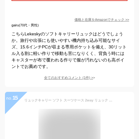
価格と在庫を
Amazon
でチェック
>>
gairu(70代・男性)
こちらLekeskyのソフトキャリーリュックはどうでしょう
か。旅行や出張にも使いやすい機内持ち込み可能なサイ
ズ、15.6インチPCが収まる専用ポケットを備え、30リット
ル入る割に軽い作りで移動も苦になりくく、背負う時には
キャスターが布で覆われる作りで服が汚れないのも高ポイ
ントでお薦めです。
全てのおすすめコメント
(
1
件)
>
15
no.
リュックキャリー ソフト スーツケース 2way リュック キャリーケース バックパック キャリーバッグ 2輪 機内持ち込み 鍵 軽い 軽量 小型 1泊 2泊 ビジネス 出張 通勤 Spasso スパッソ Travel トラベル 1-561(en0a056) 【旅行グッズ10点オマケ】 [C]