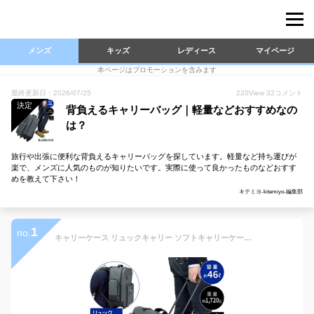
メンズ
キッズ
レディース
マイページ
本ページはプロモーションを含みます
最終更新日：2026/07/25
220
View
32
コメント
決定
背負えるキャリーバッグ｜軽量などおすすめなの
は？
旅行や出張に便利な背負えるキャリーバッグを探しています。軽量など持ち運びが
楽で、メンズに人気のものが知りたいです。実際に使って良かったものなどおすす
めを教えて下さい！
キテミヨ-kitemiyo-編集部
1
no.
キャリーケース リュックキャリー ソフトキャリーケース 大容量 軽量 軽い mサイズ m 3way キャリーバッグ メンズ レディース かわいい おしゃれ シンプル 旅行カバン キャンプ 旅行用 KBN15178