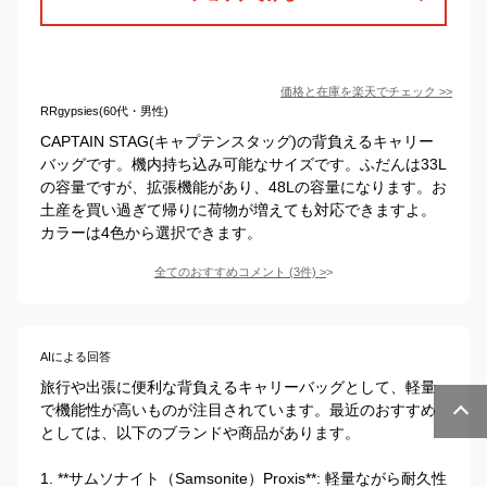
価格と在庫を
楽天
でチェック
>>
RRgypsies(60代・男性)
CAPTAIN STAG(キャプテンスタッグ)の背負えるキャリー
バッグです。機内持ち込み可能なサイズです。ふだんは33L
の容量ですが、拡張機能があり、48Lの容量になります。お
土産を買い過ぎて帰りに荷物が増えても対応できますよ。
カラーは4色から選択できます。
全てのおすすめコメント
(
3
件)
>
AIによる回答
旅行や出張に便利な背負えるキャリーバッグとして、軽量
で機能性が高いものが注目されています。最近のおすすめ
としては、以下のブランドや商品があります。

1. **サムソナイト（Samsonite）Proxis**: 軽量ながら耐久性