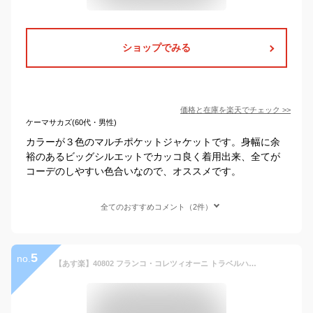
ショップでみる
価格と在庫を
楽天
でチェック
>>
ケーマサカズ(60代・男性)
カラーが３色のマルチポケットジャケットです。身幅に余
裕のあるビッグシルエットでカッコ良く着用出来、全てが
コーデのしやすい色合いなので、オススメです。
全てのおすすめコメント（2件）
5
no.
【あす楽】40802 フランコ・コレツィオーニ トラベルハーフコート / Franco collezioni