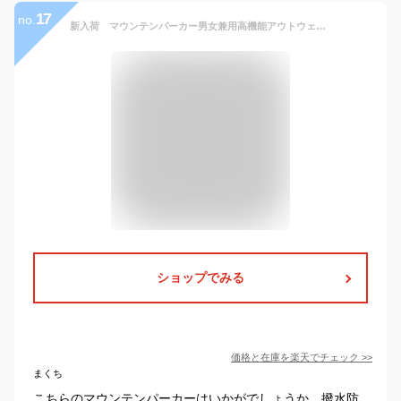
17
no.
新入荷 マウンテンパーカー男女兼用高機能アウトウェアジャケット 春夏秋 ウィンドブレーカー アノラック 登山服 アウトドア ジャケット コート 防寒 防風 撥水 春服 防水 透湿 保温 スノボ ウェア キャンプ 通勤運動山登り釣りスキー 大き ポケット
ショップでみる
価格と在庫を
楽天
でチェック
>>
まくち
こちらのマウンテンパーカーはいかがでしょうか。撥水防