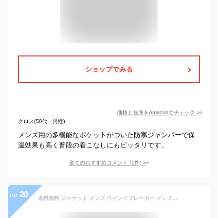
ショップでみる
価格と在庫を
Amazon
でチェック
>>
クロス(50代・男性)
メンズ用の多機能なポケットがついた防寒ジャンパーで保
温効果も高く普段の着こなしにもピッタリです。
全てのおすすめコメント
(
1
件)
>
20
no.
送料無料 ジャケット メンズ ウインドブレーカー メンズジャケット ベスト 1着2way 薄手 厚手 裏起毛 ポケット多い 防寒 防風 メンズファッション フード付き 秋冬 冬物 カジュアル M~4XL