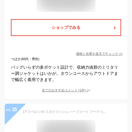
ショップでみる
価格と在庫を
楽天
でチェック
>>
つばさ(60代・男性)
バッグいらずの多ポケット設計で、収納力抜群のミリタリ
ー調ジャケットはいかが。タウンユースからアウトドアま
で幅広く着用できます。
全てのおすすめコメント
(
1
件)
>
15
no.
[アスペルシオ] スタイリッシュ ハーフコート フードつき ストリート系 アウター メンズ 長袖 ジップアップ ウィンドブレーカー ビター系 きれいめ ポケット デザイン モード ファッション アッタカ 御洒落 カッコイイ コート ジッパー パーカー ブルゾン ミリタリー アウトドア ジャケット キャンプ 防寒 暖かい ファスナー ジャンパー 防寒防風 上着 フィールドコート (XL) ブラウン