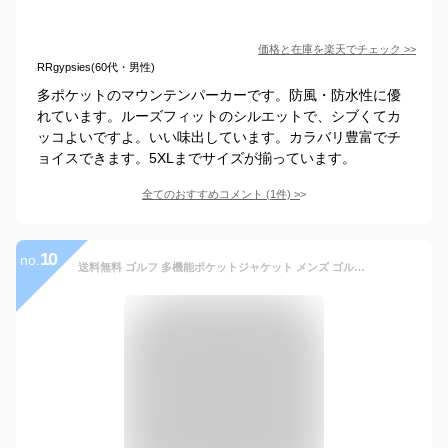
価格と在庫を
楽天
でチェック
>>
RRgypsies(60代・男性)
多ポケットのマウンテンパーカーです。防風・防水性に優
れています。ルーズフィットのシルエットで、シブくてカ
ッコよいですよ。いい味出しています。カラバリ豊富でチ
ョイスできます。5XLまでサイズが揃っています。
全てのおすすめコメント
(
1
件)
>
10
no.
送料無料 ゴルフ 多機能ポケットジャケット メンズ ゴルフウェア GIORNO SEVEN ジョルノセブン アウター ブルゾン ジップアップ フード パーカー 秋冬 トップイズム