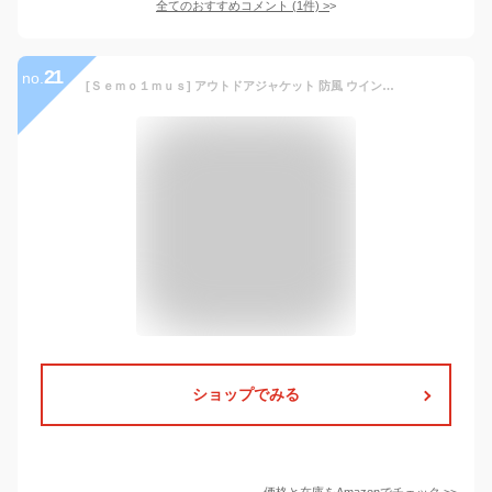
全てのおすすめコメント
(
1
件)
>
21
no.
[Ｓｅｍｏ１ｍｕｓ] アウトドアジャケット 防風 ウインドブレーカー メンズ 無地 ミリタリージャケット フード付き カーゴジャケット 薄手 登山ジャンパー 多機能マルチポケット 春秋 軽量 撥水 タクティカルジャケット 防水 防汚
ショップでみる
価格と在庫を
Amazon
でチェック
>>