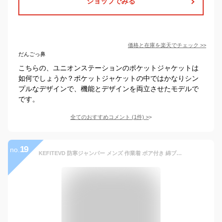
ショップでみる
価格と在庫を
楽天
でチェック
>>
だんごっ鼻
こちらの、ユニオンステーションのポケットジャケットは
如何でしょうか？ポケットジャケットの中ではかなりシン
プルなデザインで、機能とデザインを両立させたモデルで
です。
全てのおすすめコメント
(
1
件)
>
19
no.
KEFITEVD 防寒ジャンパー メンズ 作業着 ボア付き 綿ブルゾン 保温 ジャケット メンズ カジュアルジャケット ポケット付き 登山用 スキーウェア カーキ JP S