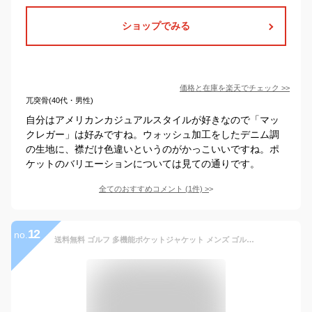
ショップでみる
価格と在庫を
楽天
でチェック
>>
兀突骨(40代・男性)
自分はアメリカンカジュアルスタイルが好きなので「マッ
クレガー」は好みですね。ウォッシュ加工をしたデニム調
の生地に、襟だけ色違いというのがかっこいいですね。ポ
ケットのバリエーションについては見ての通りです。
全てのおすすめコメント
(
1
件)
>
12
no.
送料無料 ゴルフ 多機能ポケットジャケット メンズ ゴルフウェア GIORNO SEVEN ジョルノセブン アウター ブルゾン ジップアップ フード パーカー 秋冬 MC