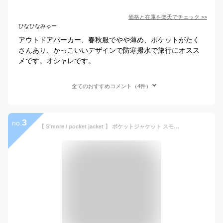
価格と在庫を
楽天
でチェック
>>
ひなひなみゅー
アウトドアパーカー、春秋服でやや薄め、ポケットがたく
さんあり、かっこいいデザインで防寒撥水で旅行にオスス
メです。オシャレです。
全てのおすすめコメント（4件）
3
no.
【 S'more / pocket jacket 】 ポケットジャケット スモア ジャケット パーカー レディース メンズ ユニセックス アウトドア ウェア ジャケット 防水性 防風 ナチュラル 可愛い おしゃれ フード【三面構造フードで顔まわりまでしっかりカバー】