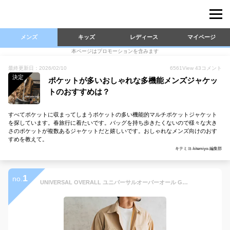
メンズ
キッズ
レディース
マイページ
本ページはプロモーションを含みます
最終更新日：2026/02/10
6561
View
43
コメント
決定
ポケットが多いおしゃれな多機能メンズジャケッ
トのおすすめは？
すべてポケットに収まってしまうポケットの多い機能的マルチポケットジャケット
を探しています。春旅行に着たいです。バッグを持ち歩きたくないので様々な大き
さのポケットが複数あるジャケットだと嬉しいです。おしゃれなメンズ向けのおす
すめを教えて。
キテミヨ-kitemiyo-編集部
1
no.
UNIVERSAL OVERALL ユニバーサルオーバーオール GUSSET POCKET JACKET ガセットポケットジャケット ワークジャケット アウター ライトアウター メンズ レディース ブラック オリーブ ベージュ