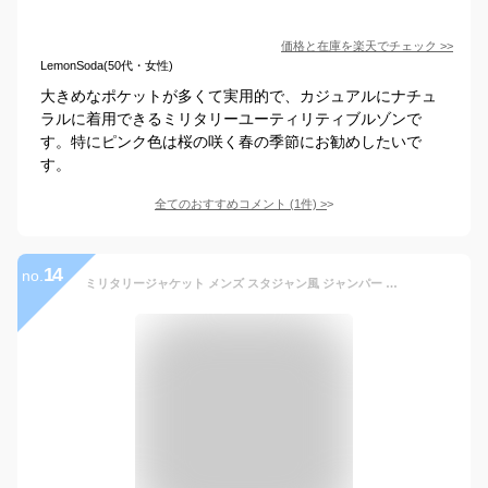
価格と在庫を
楽天
でチェック
>>
LemonSoda(50代・女性)
大きめなポケットが多くて実用的で、カジュアルにナチュ
ラルに着用できるミリタリーユーティリティブルゾンで
す。特にピンク色は桜の咲く春の季節にお勧めしたいで
す。
全てのおすすめコメント
(
1
件)
>
14
no.
ミリタリージャケット メンズ スタジャン風 ジャンパー 大きいサイズ 防水防風 多ポケット 多機能 作業着 登山服 撥水 ストリート アウトドアジャケット アウター 春 秋 冬 ブルゾン コート 無地