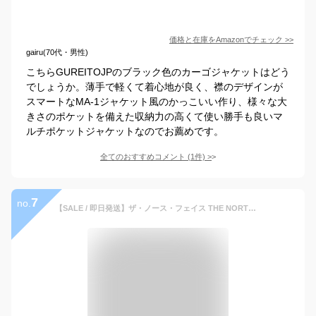
価格と在庫を
Amazon
でチェック
>>
gairu(70代・男性)
こちらGUREITOJPのブラック色のカーゴジャケットはどう
でしょうか。薄手で軽くて着心地が良く、襟のデザインが
スマートなMA-1ジャケット風のかっこいい作り、様々な大
きさのポケットを備えた収納力の高くて使い勝手も良いマ
ルチポケットジャケットなのでお薦めです。
全てのおすすめコメント
(
1
件)
>
7
no.
【SALE / 即日発送】ザ・ノース・フェイス THE NORTH FACE NP22533【10％OFF】 フィールドユーティリティジャケット FIELD UTILITY JACKET マウンテンパーカー アウトドア アウター メンズ レディース ユニセックス スポーツ サステナブル 釣り 撥水 軽量 国内正規 2026SS