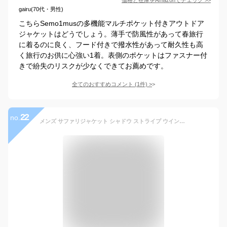
gairu(70代・男性)
こちらSemo1musの多機能マルチポケット付きアウトドア
ジャケットはどうでしょう。薄手で防風性があって春旅行
に着るのに良く、フード付きで撥水性があって耐久性も高
く旅行のお供に心強い1着。表側のポケットはファスナー付
きで紛失のリスクが少なくできてお薦めです。
全てのおすすめコメント
(
1
件)
>
22
no.
メンズ サファリジャケット シャドウ ストライプ ウインドブレーカー 紳士 ハーフコート アウター 総裏 メッシュ トラベルジャケット 多機能ポケット付き