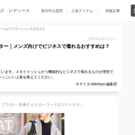
ズ
レディース
受付中の質問
人気アイテム
特集記事
ージはプロモーションを含みます
763
View
29
コメント
ター｜メンズ向けでビジネスで着れるおすすめは？
ています。スタイリッシュかつ機能的なビジネスで着れるものが理想で
かっこいい上着を教えてください。
キテミヨ-kitemiyo-編集部
コート メンズ ロングコート アウター 冬◆チェスターコート&ステンカラーコート◆チェスターコート ウールコート ステンカラーコート 厚手 ビジネス カジュアル 保温性 暖かい 大きいサイズ 黒 スリム ビジネスコート ストレッチ 冬服