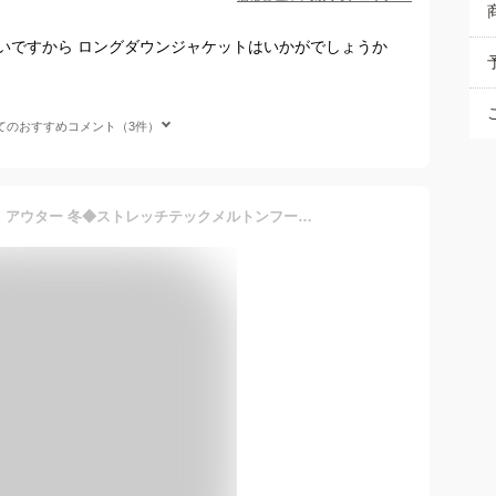
いですから ロングダウンジャケットはいかがでしょうか
てのおすすめコメント（3件）
コート メンズ ロングコート アウター 冬◆ストレッチテックメルトンフーデッドコート◆コート 厚手 ビジネス カジュアル 保温性 暖かい 大きいサイズ 黒 スリム ビジネスコート ストレッチ 冬服 おしゃれ