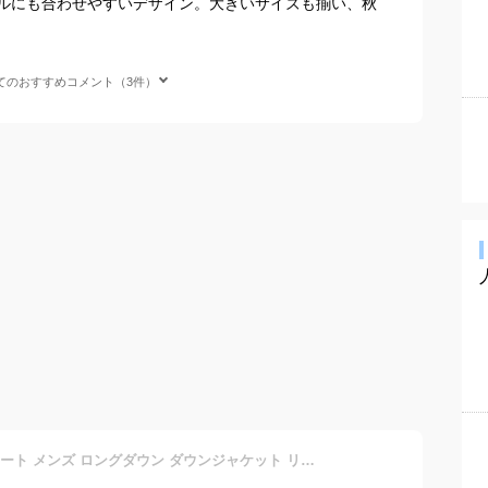
ルにも合わせやすいデザイン。大きいサイズも揃い、秋
てのおすすめコメント（3件）
【LLサイズ限定】 ダウンコート メンズ ロングダウン ダウンジャケット リアルダウン フード付 ビジネス カジュアル コート アウター メンズコート