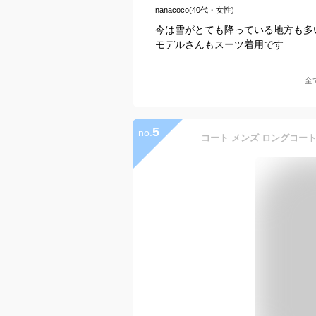
nanacoco(40代・女性)
今は雪がとても降っている地方も多
モデルさんもスーツ着用です
全
5
no.