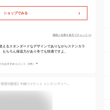
ショップでみる
価格と在庫を
楽天
でチェック
>>
使えるスタンダードなデザインでありながらステンカラ
。もちろん保温力があり冬でも快適ですよ。
てのおすすめコメント（5件）
【3点で15%OFFクーポン 一部翌日配送】中綿ジャケット メンズ レディース ビジネス 厚地 キルティング ジャケット ダウンジャケット 厚手ジャケット ショート丈中綿コート ハイネック 防寒ジャケット ブルゾン 防寒 アウター 大きいサイズ 暖か 秋冬 防寒着 防風 冬服 冬物