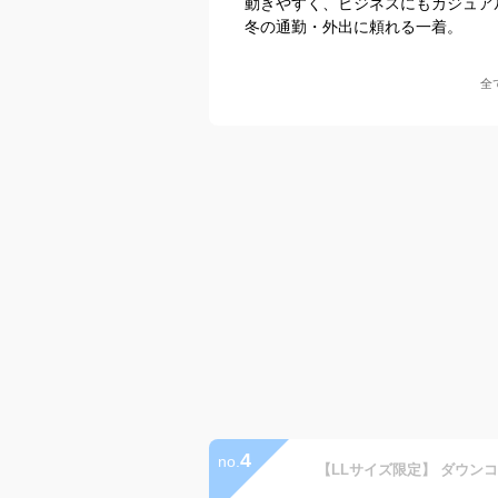
動きやすく、ビジネスにもカジュア
冬の通勤・外出に頼れる一着。
全
4
no.