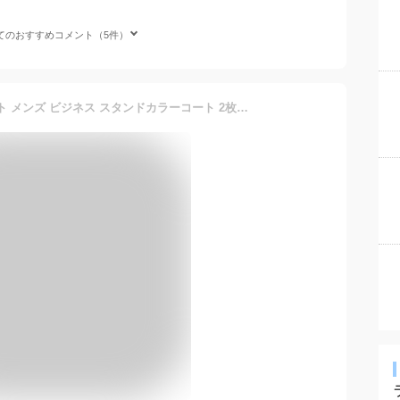
てのおすすめコメント（5件）
【S・3Lサイズ限定】 コート メンズ ビジネス スタンドカラーコート 2枚衿 秋冬春 レイヤード キルティングライナー着脱 ボンディング素材 スリーシーズン 大きいサイズ 【送料無料】