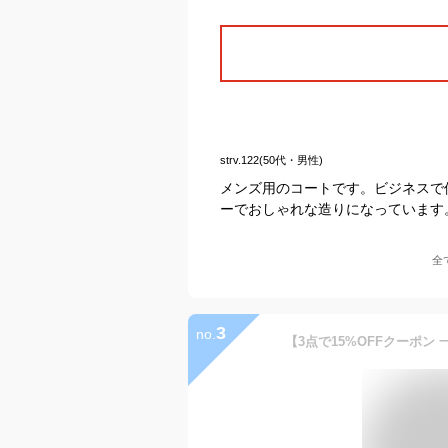
strv.122(50代・男性)
メンズ用のコートです。ビジネスで
ーでおしゃれな造りになっています
全
3
no.