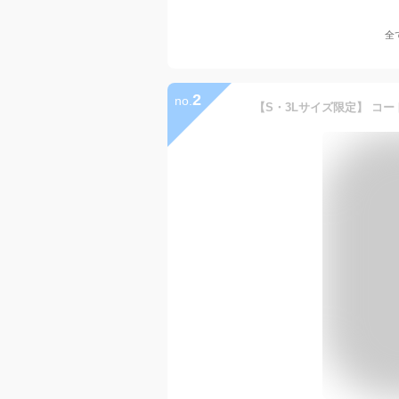
全
2
no.