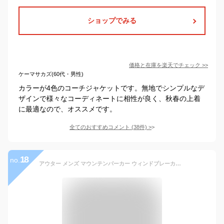
ショップでみる
価格と在庫を
楽天
でチェック
>>
ケーマサカズ(60代・男性)
カラーが4色のコーチジャケットです。無地でシンプルなデ
ザインで様々なコーディネートに相性が良く、秋春の上着
に最適なので、オススメです。
全てのおすすめコメント
(
38
件)
>
18
no.
アウター メンズ マウンテンパーカー ウィンドブレーカー ジャケット ジャンパー 雨具 カジュアル 撥水 防寒 ライトアウター マンパ 春 春服 秋 秋服 XS S M L XL