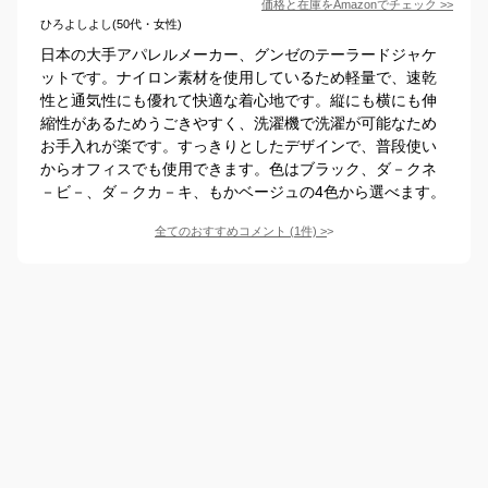
価格と在庫を
Amazon
でチェック
>>
ひろよしよし(50代・女性)
日本の大手アパレルメーカー、グンゼのテーラードジャケ
ットです。ナイロン素材を使用しているため軽量で、速乾
性と通気性にも優れて快適な着心地です。縦にも横にも伸
縮性があるためうごきやすく、洗濯機で洗濯が可能なため
お手入れが楽です。すっきりとしたデザインで、普段使い
からオフィスでも使用できます。色はブラック、ダ－クネ
－ビ－、ダ－クカ－キ、もかベージュの4色から選べます。
全てのおすすめコメント
(
1
件)
>