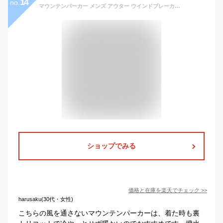
14
no.
マウンテンパーカー メンズ アウター ウインドブレーカー 撥水 UVカット 防寒 防風 保温 軽量 裏トリコット マウンテンジャケット ナイロンジャケット マウンテンライトジャケット ゴルフウェア アウトドア 軽い 撥水加工 秋服 秋 春服 春 スポーツ ゴルフ キャンプ
ショップでみる
価格と在庫を
楽天
でチェック
>>
harusaku(30代・女性)
こちらの風を通さないマウンテンパーカーは、着た時も裏