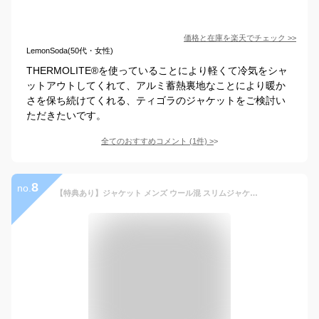
価格と在庫を
楽天
でチェック
>>
LemonSoda(50代・女性)
THERMOLITE®️を使っていることにより軽くて冷気をシャ
ットアウトしてくれて、アルミ蓄熱裏地なことにより暖か
さを保ち続けてくれる、ティゴラのジャケットをご検討い
ただきたいです。
全てのおすすめコメント
(
1
件)
>
8
no.
【特典あり】ジャケット メンズ ウール混 スリムジャケット チェック柄 テーラードジャケット ダッフル生地 ブレザー カジュアルジャケット 細身 厚手 ビジネスジャケット ショート丈 チェスターコート 2つボタン スーツ 秋冬用 アウター 紳士品 ギフト