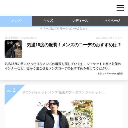
メンズ
キッズ
レディース
マイページ
本ページはプロモーションを含みます
最終更新日：2026/08/02
490
View
20
コメント
決定
気温16度の服装！メンズのコーデのおすすめは？
気温16度の日にぴったりなメンズの服装を探しています。ジャケットや寒さ対策の
インナーなど、暖かく過ごせるメンズコーデのおすすめを教えてください。
キテミヨ-kitemiyo-編集部
1
no.
ダウンジャケット メンズ 極暖ダウン ダウン ジャケット 防寒 秋 冬 ファッション 男性 紳士 アウター 軽量 メンズ かっこいい おしゃれ ギフト プレゼント ブラック 【平日14時迄のご注文・決済確定で当日発送】 ※在庫僅かです！※