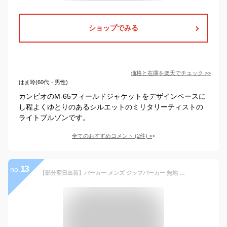
ショップでみる
価格と在庫を
楽天
でチェック
>>
はま玲(60代・男性)
カンビオのM-65フィールドジャケットをデザインベースに
し程よくゆとりのあるシルエットのミリタリーティストの
ライトブルゾンです。
全てのおすすめコメント
(
2
件)
>
13
no.
【部分翌日出荷】パーカー メンズ ジップパーカー 無地 長袖 ジップアップパーカー フルジップ スウェットパーカー レディース おしゃれ フーディー メンズパーカー カジュアル トップス フード付き ダンス ストリート スポーツ 秋冬 秋物 春物 春服 送料無料