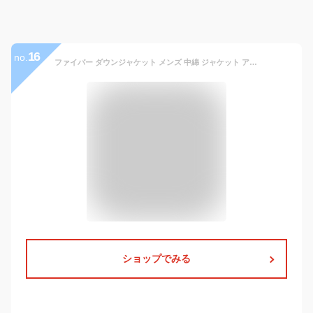
16
no.
ファイバー ダウンジャケット メンズ 中綿 ジャケット アウター ジャンパー 冬 2WAY 軽量 軽い 防風 撥水 防寒 アウトドア レジャー 暖かい 冬服 おしゃれ シンプル 無地 黒 M L LL XL 大きいサイズ 全7色 233005 ジェネレス
ショップでみる