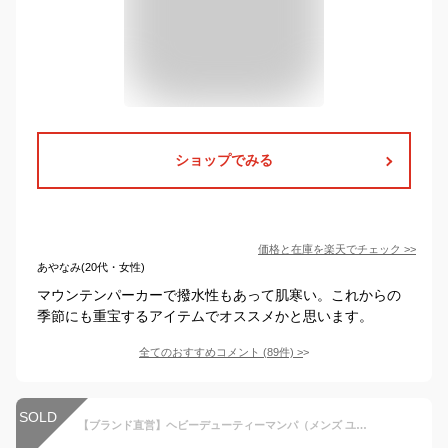
ショップでみる
価格と在庫を
楽天
でチェック
>>
あやなみ(20代・女性)
マウンテンパーカーで撥水性もあって肌寒い。これからの
季節にも重宝するアイテムでオススメかと思います。
全てのおすすめコメント
(
89
件)
>
SOLD
【ブランド直営】ヘビーデューティーマンパ（メンズ ユニセックス アウター ブルゾン マウンテンパーカー フード 裏起毛 薄中綿 フルジップ 前開き アメカジ アウトドア 羽織り 秋 冬）KRIFF MAYERクリフメイヤー【2024FW】 【ブラックフライデー 2025】