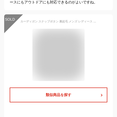
ースにもアウトドアにも対応できるのがよいですね。
SOLD
カーディガン スナップボタン 裏起毛 メンズ レディース 長袖 ヘビーウェイト 無地 ブルゾン オーバーサイズ ライトアウター カジュアル ストリート リラックス ルームウェア ワンマイル 保温 暖かい ペア お揃い ユニセックス 14853
類似商品を探す