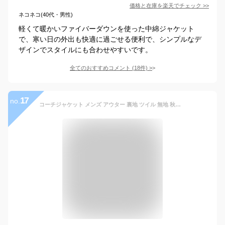
価格と在庫を
楽天
でチェック
>>
ネコネコ(40代・男性)
軽くて暖かいファイバーダウンを使った中綿ジャケット
で、寒い日の外出も快適に過ごせる便利で、シンプルなデ
ザインでスタイルにも合わせやすいです。
全てのおすすめコメント
(
18
件)
>
17
no.
コーチジャケット メンズ アウター 裏地 ツイル 無地 秋冬 ジャケット 秋 春 ベージュ ウインドブレーカー ネイビー 黒 ブラック 紺 ウィンドブレーカー カジュアル 大きい ストリート メンズジャケット ウインドブレイカー おしゃれ ブルゾン 20代 30代 40代 50代 高校生