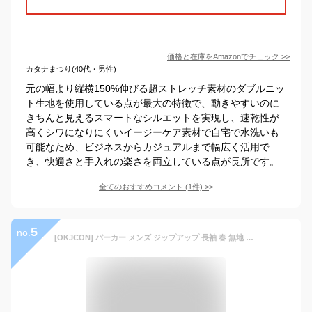
価格と在庫を
Amazon
でチェック
>>
カタナまつり(40代・男性)
元の幅より縦横150%伸びる超ストレッチ素材のダブルニッ
ト生地を使用している点が最大の特徴で、動きやすいのに
きちんと見えるスマートなシルエットを実現し、速乾性が
高くシワになりにくいイージーケア素材で自宅で水洗いも
可能なため、ビジネスからカジュアルまで幅広く活用で
き、快適さと手入れの楽さを両立している点が長所です。
全てのおすすめコメント
(
1
件)
>
5
no.
[OKJCON] パーカー メンズ ジップアップ 長袖 春 無地 ゆったり フード付き おしゃれ 大きいサイズ (JP, アルファベット, 2XL, ダークグレー)