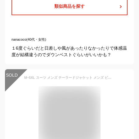
類似商品を探す
nanacoco(40代・女性)
１6度ぐらいだと日差しや風があったりなかったりで体感温
度が結構違うのでダウンベストぐらいがいいかも？
SOLD
M~5XL スーツ メンズ テーラードジャケット メンズ ビジネス カジュアル 3つボタン 細身 アウター 上着 厚手 防寒 防風 秋冬 ファッション おしゃれ メンズ コットン ブレザー 男性用トラベルジャケット 上着 ワッペン ブローチ 大きいサイズ