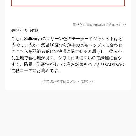
価格と在庫を
Amazon
でチェック
>>
gairu(70代・男性)
こちらSulliwayuのグリーン色のテーラードジャケットはど
うでしょうか。気温16度なら薄手の長袖トップスに合わせ
てこちらを羽織る感じで快適に過ごせると思うし、柔らか
な生地で着心地が良く、シワも付きにくいので綺麗に着や
すく、防風・防寒性があって寒さ対策もバッチリな1着なの
で秋コーデにお薦めです。
全てのおすすめコメント
(
1
件)
>