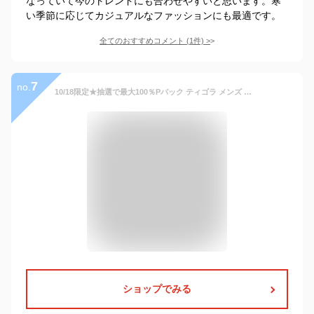
なっていて今のトレンドにも合わせやすいと思います。寒
い季節に応じてカジュアルなファッションにも最適です。
全てのおすすめコメント
(
1
件)
>
7
no.
10/18限定★抽選で最大100％Pバック ティゴラ メンズ 中綿ジャケット アルミ蓄熱パデッドフードジャケット THERMOLITE(R)使用 杢 TR-9C1944IJ パーカー アウター スポーツウェア TIGORA fw_outer
ショップでみる