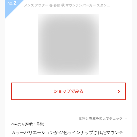
2
no.
メンズ アウター 春 春服 秋 マウンテンパーカー スタンド フルジップ 耐水圧10000mm ウインドブレーカー ゴルフウェア 防寒 撥水 防風 秋冬 ストレッチ 防花粉 UPF30 マウンテン ゴルフ ブルゾン 全27色 ジェネレス 父の日 ギフト
ショップでみる
価格と在庫を
楽天
でチェック
>>
べんたん(50代・男性)
カラーバリエーションが27色ラインナップされたマウンテ