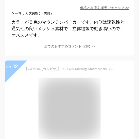
価格と在庫を
楽天
でチェック
>>
ケーマサカズ(60代・男性)
カラーが５色のマウンテンパーカーです。内側は速乾性と
通気性の良いメッシュ素材で、立体縫製で動き易いので、
オススメです。
全てのおすすめコメント
(
2
件)
>
12
no.
【CAMBIO(カンビオ)】TC Twill Military Short Mods モッズコート(MIU-232-004)