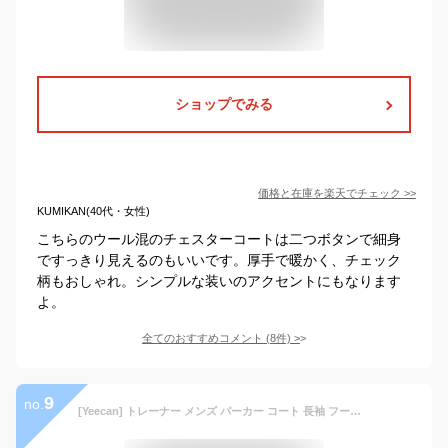
ショップでみる
価格と在庫を
楽天
でチェック
>>
KUMIKAN(40代・女性)
こちらのウール混のチェスターコートは二つボタンで細身
ですっきり見えるのもいいです。厚手で暖かく、チェック
柄もおしゃれ。シンプルな装いのアクセントにもなります
よ。
全てのおすすめコメント
(
8
件)
>
9
no.
[Yeecan] トレーナー メンズ パーカー コート 長袖 フード付き ボタン アウター 大きいサイズ かっこいい トップス カジュアル ゆったり カーディガン 秋服 冬服 春服 通勤 通学 hei-XL