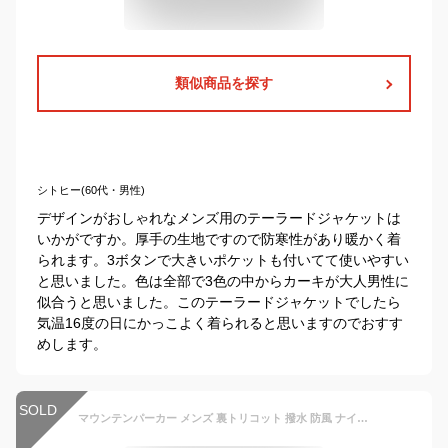
類似商品を探す
シトヒー(60代・男性)
デザインがおしゃれなメンズ用のテーラードジャケットは
いかがですか。厚手の生地ですので防寒性があり暖かく着
られます。3ボタンで大きいポケットも付いてて使いやすい
と思いました。色は全部で3色の中からカーキが大人男性に
似合うと思いました。このテーラードジャケットでしたら
気温16度の日にかっこよく着られると思いますのでおすす
めします。
SOLD
マウンテンパーカー メンズ 裏トリコット 撥水 防風 ナイロンジャケット ライトアウター タウンユース ウィンドブレーカー ウインドブレーカー レインコート テック ジャンパー・ブルゾン おしゃれ シェルジャケット メンズファッション マンパー