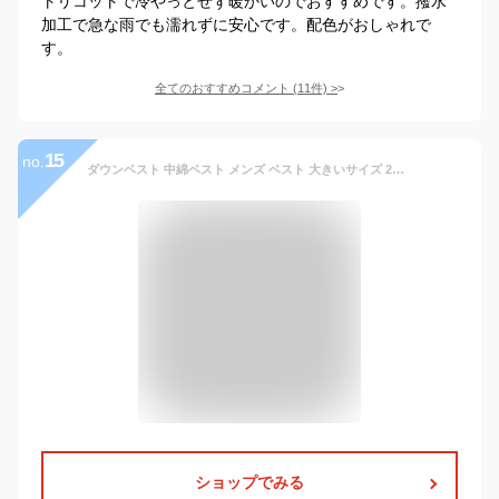
トリコットで冷やっとせず暖かいのでおすすめです。撥水
加工で急な雨でも濡れずに安心です。配色がおしゃれで
す。
全てのおすすめコメント
(
11
件)
>
15
no.
ダウンベスト 中綿ベスト メンズ ベスト 大きいサイズ 2タイプ 綿入り ジレ メンズ 男性 ベスト 軽量 あったか ふわふわ アウター ジップアップ 保温性 防寒対策 暖かい カジュアル 男女兼用 秋冬 大人気 冬 防寒 無地 おしゃれ
ショップでみる