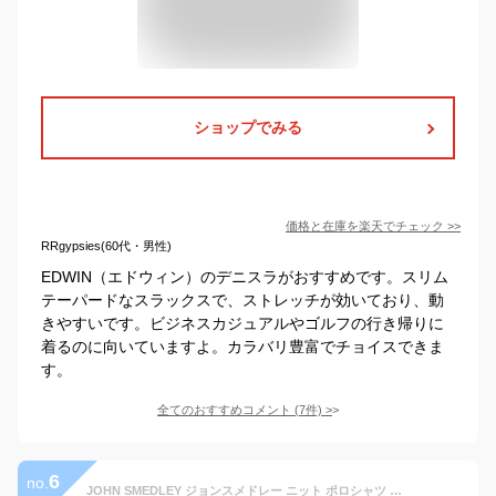
ショップでみる
価格と在庫を
楽天
でチェック
>>
RRgypsies(60代・男性)
EDWIN（エドウィン）のデニスラがおすすめです。スリム
テーパードなスラックスで、ストレッチが効いており、動
きやすいです。ビジネスカジュアルやゴルフの行き帰りに
着るのに向いていますよ。カラバリ豊富でチョイスできま
す。
全てのおすすめコメント
(
7
件)
>
6
no.
JOHN SMEDLEY ジョンスメドレー ニット ポロシャツ DORSET ドーセット メンズ EASY FIT 30G 長袖 メリノウール 無地 カラー5色