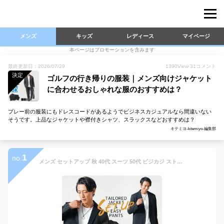
メンズ
キッズ
レディース
マイページ
本ページはプロモーションを含みます
最終更新日：2026/07/29
1390
View
31
コメント
決定
ゴルフの行き帰りの服装｜メンズ向けジャケット
に合わせるおしゃれな服のおすすめは？
プレー前の服装にもドレスコードがあるようでビジネスカジュアルなら間違いない
そうです。上品なジャケットや襟付きシャツ、スラックスなどおすすめは？
キテミヨ-kitemiyo-編集部
1
no.
メンズ セットアップ 秋 40代 スーツ 50代 ビジカジ ストレッチスーツ 上下セット ジャケット ビジネス カジュアル メンズセットアップ ビジネスカジュアル オフィスカジュアル オフィス メンズファッション 卒業式 父親 服装 授業参観 セットアップスーツ ファッション