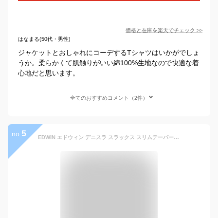
価格と在庫を
楽天
でチェック
>>
はなまる(50代・男性)
ジャケットとおしゃれにコーデするTシャツはいかがでしょ
うか。柔らかくて肌触りがいい綿100%生地なので快適な着
心地だと思います。
全てのおすすめコメント（2件）
5
no.
EDWIN エドウィン デニスラ スラックス スリムテーパード ストレッチ (EDB102) トラウザー メンズ ビジネス カジュアル ビジカジ ブランド ゴルフ デニム 紺 黒 送料無料 裾上げ無料