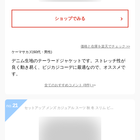
ショップでみる
価格と在庫を
楽天
でチェック
>>
ケーマサカズ(60代・男性)
デニム生地のテーラードジャケットです。ストレッチ性が
良く動き易く、ビジカジコーデに最適なので、オススメで
す。
全てのおすすめコメント
(
8
件)
>
21
no.
セットアップ メンズ カジュアル スーツ 秋 冬 スリム ビジネスカジュアル イージーパンツ ストレッチ ストライプスーツ キレイめ 衣装 ちょい悪 ちょいワル スウェット 上下 イケオジ ビジカジ カッコいい おしゃれ いかつい 服 メンズファッション 30代 40代 50代 コーデ