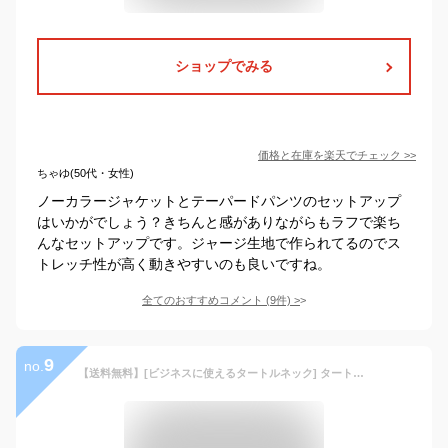
ショップでみる
価格と在庫を
楽天
でチェック
>>
ちゃゆ(50代・女性)
ノーカラージャケットとテーパードパンツのセットアップ
はいかがでしょう？きちんと感がありながらもラフで楽ち
んなセットアップです。ジャージ生地で作られてるのでス
トレッチ性が高く動きやすいのも良いですね。
全てのおすすめコメント
(
9
件)
>
9
no.
【送料無料】[ビジネスに使えるタートルネック] タートルネック カフス付き チクチクしない 大人タートル メンズ 長袖 ニット ビジネス ビジカジ オフィス ストレッチ 綿100％ Brinkers フレックスジャパン [P13S1BK11]