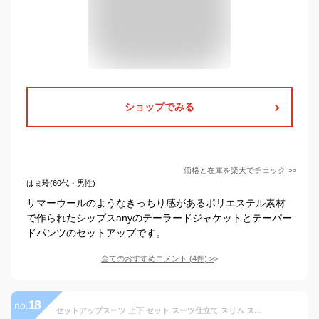
ショップでみる
価格と在庫を
楽天
でチェック
>>
はま玲(60代・男性)
サマーウールのようなきっちり感があるポリエステル素材
で作られたシップスanyのテーラードジャケットとテーパー
ドパンツのセットアップです。
全てのおすすめコメント
(
4
件)
>
18
no.
セットアップスーツ 上下 セット スーツ仕立て スリム スーツ ノータック ストレッチ テーラード ジャケット 上下洗える ウォッシャブル テーパードパンツ カジュアル ビジネス 春夏秋冬 おしゃれ リモートワーク