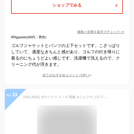
ショップでみる
価格と在庫を
楽天
でチェック
>>
RRgypsies(60代・男性)
ゴルフジャケットとパンツの上下セットです。こざっぱり
していて、適度なきちんと感があり、ゴルフの行き帰りに
着るのにちょうどよい感じです。洗濯機で洗えるので、ク
リーニング代が浮きます。
全てのおすすめコメント
(
1
件)
>
13
no.
[NALADA] ポロシャツ メンズ 長袖 カジュアル ゴルフ ビジネス ルームウェア 部屋着 トップス L グレー