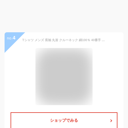
4
no.
Tシャツ メンズ 長袖 丸首 クルーネック 綿100％ 40番手 カットソー 天竺 ニット リブ高め 快適 着心地 プレミアムコットン おしゃれ ビジネスカジュアル ビジネス シンプル ジャケット用Tシャツ テレワーク 在宅 男性用 ホワイト ブラック ネイビー グレー オシャレ 自転車
ショップでみる