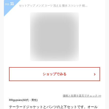
11
no.
セットアップ メンズ スーツ 洗える 撥水 ストレッチ 軽量 ブランド AWC オールシーズン 伸びる カジュアルスーツ テーラード 上下セット 涼しい おしゃれ ウォッシャブル ウエストゴム オフィスカジュアル ギャバジン 20代 30代 40代 50代 ブラック 黒 カーキ グリーン
ショップでみる
価格と在庫を
楽天
でチェック
>>
RRgypsies(60代・男性)
テーラードジャケットとパンツの上下セットです。オール