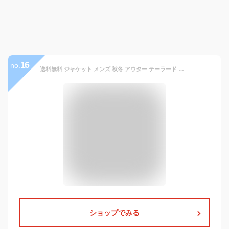
16
no.
送料無料 ジャケット メンズ 秋冬 アウター テーラード ビジネス カジュアル 大人 トップス ブルゾン コーデュロイ 綿 2つボタン コート 大きいサイズ 無地 長袖 ポケット付き 通勤 スーツフォーマル ベージュ ブルー ブラウン おしゃれ かっこいい
ショップでみる