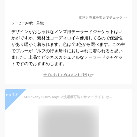
価格と在庫を
楽天
でチェック
>>
シトヒー(60代・男性)
デザインがおしゃれなメンズ用テーラードジャケットはい
かがですか。素材はコーディロイを使用してるので保温性
があり暖かく着られます。色は全3色から選べます。この中
でブルーがゴルフの行き帰りにおしゃれに着られると思い
ました。上品でビジネスカジュアルなテーラードジャケッ
トですのでおすすめします。
全てのおすすめコメント
(
1
件)
>
17
no.
SHIPS any SHIPS any: ＜洗濯機可能＞サマー ライト セットアップ スーツ◇ シップス スーツ・フォーマル セットアップスーツ グレー ネイビー ブラック【送料無料】