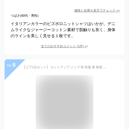
価格と在庫を
楽天
でチェック
>>
つばさ(60代・男性)
イタリアンカラーのビズポロニットシャツはいかが。デニ
ムライクなジャージーコットン素材で肌触りも良く、身体
のラインを美しく見せる１枚です。
全てのおすすめコメント
(
1
件)
>
8
no.
【上下2点セット】 セットアップ メンズ 秋 秋服 春 春服 オフィスカジュアル 上下セット ノーカラージャケット テーラードジャケット テーパードパンツ イージーパンツ ストレッチ キレイめ ブラック チャコール ネイビー ブラウン