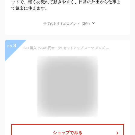
ットで、軽く羽織れて動きやすく、日常の外出から仕事ま
で気楽に使えます。
全てのおすすめコメント（2件）
3
no.
SET購入で2,481円オトク! セットアップ スーツ メンズ テーラード ジャケット 春 夏 秋 ストレッチ 洗えるスーツ 上下セット ビジカジ ビジネスカジュアル おしゃれ ストレッチスーツ アクティブスーツ カジュアル ネイビー ブラック M/L/LL oth-me-jk-1542宅配便のみ
ショップでみる