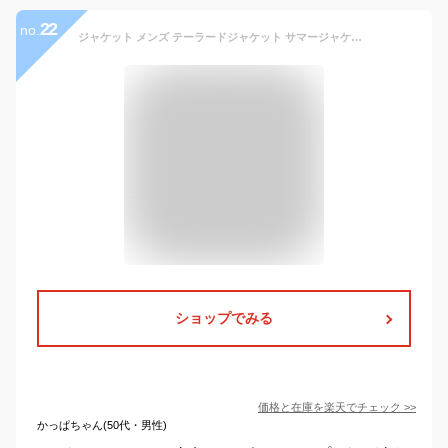
22
no.
ジャケット メンズ テーラードジャケット サマージャケット 春夏秋冬 カジュアル ビジネス ブレザー 紺ブレ 裏地なし 薄い 軽い 無地 ストレッチツイル 洗える 大きいサイズ セットアップ(別売) M L XL 2L XXL 3L XXXL 4L
ショップでみる
価格と在庫を
楽天
でチェック
>>
かっぱちゃん(50代・男性)