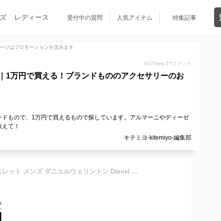
ズ
レディース
受付中の質問
人気アイテム
特集記事
ージはプロモーションを含みます
917
View
27
コメント
｜1万円で買える！ブランドもののアクセサリーのお
ンドもので、1万円で買えるもので探しています。アルマーニやディーゼ
教えて！
キテミヨ-kitemiyo-編集部
＼公式限定2年保証／ ブレスレット メンズ ダニエルウェリントン Daniel Wellington DW Perfect Pair Bracelet ブランド 20代 30代 大人 シンプル 人気 おしゃれ ステンレス ゴールド ローズゴールド シルバー ギフト プレゼント 祝い 記念 2024年新作 公式限定 2年保証