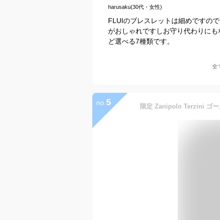
harusaku(30代・女性)
FLUIのブレスレットは細めです
がおしゃれですしお守り代わりにも
ど選べる7種類です。
全
5
no.