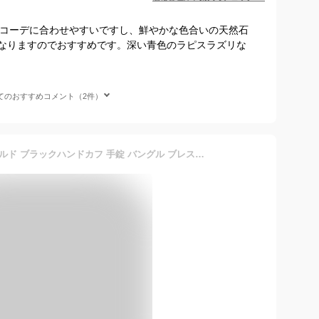
のでコーデに合わせやすいですし、鮮やかな色合いの天然石
なりますのでおすすめです。深い青色のラピスラズリな
てのおすすめコメント（2件）
限定 Zanipolo Terzini ゴールド ブラックハンドカフ 手錠 バングル ブレスレット メンズ 男性 金 ザニポロタルツィーニ 金属アレルギー アレルギーフリー ステンレスブレスレット ステンレスバングル プレゼント 人気 おしゃれ ブランド