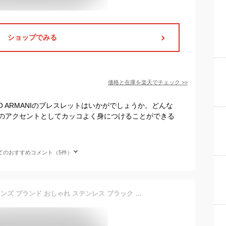
ショップでみる
価格と在庫を
楽天
でチェック
>>
O ARMANIのブレスレットはいかがでしょうか。どんな
のアクセントとしてカッコよく身につけることができる
てのおすすめコメント（5件）
ディーゼル ブレスレット メンズ ブランド おしゃれ ステンレス ブラック 結婚式 記念日 プレゼント ギフト 贈り物 男性 プレゼント 父親 誕生日プレゼント DIESEL 卒業 入学 お祝い