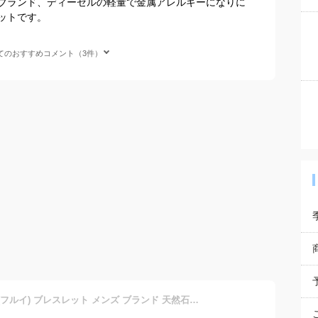
ブランド、ディーゼルの軽量で金属アレルギーになりに
ットです。
てのおすすめコメント（3件）
＼割引クーポン配布／FLUI(フルイ) ブレスレット メンズ ブランド 天然石マイクロブレスレット シンプル メンズ レディース ペア ターコイズ ラピスラズリ オニキス ワンポイント 細め CULTURAL FLUI カルトラルフルイ