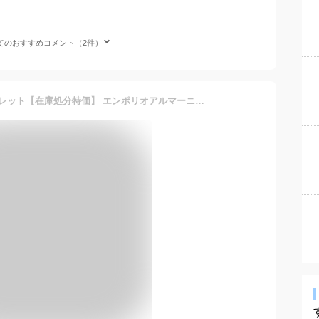
てのおすすめコメント（2件）
EMPORIO ARMANI ブレスレット【在庫処分特価】 エンポリオアルマーニ 【人気モデル】ブラック アクセサリーEGS2212040 ブランド/メンズ&レディース/男性用&女性用 お洒落 高級