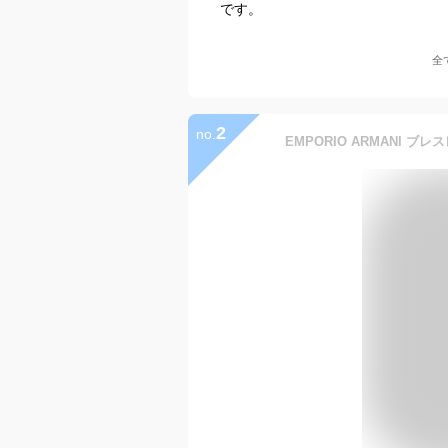
です。
全
2
no.