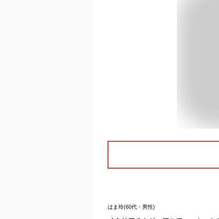
はま玲(60代・男性)