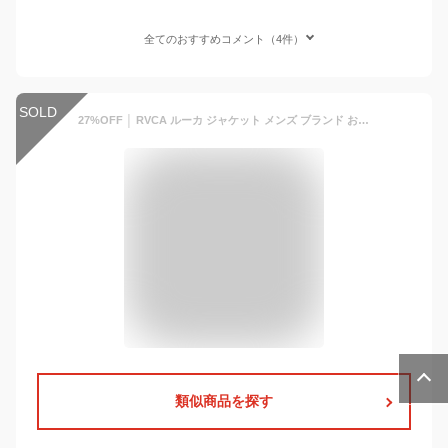
全てのおすすめコメント（4件）
SOLD
27%OFF │ RVCA ルーカ ジャケット メンズ ブランド おしゃれ アウター ストリート サーフ サーフィン RVCA PUFFER JACKET BD042-782 23秋冬 ブラック ライトブルー ホワイト S M L XL 【evi】【SKU】
類似商品を探す