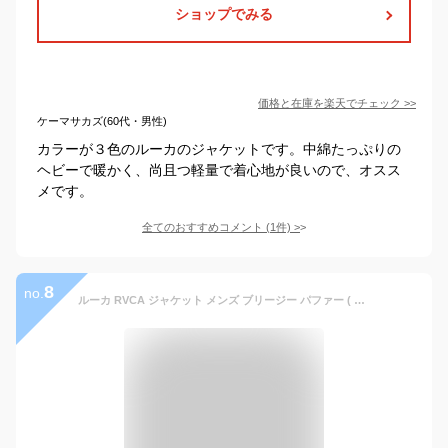
ショップでみる
価格と在庫を
楽天
でチェック
>>
ケーマサカズ(60代・男性)
カラーが３色のルーカのジャケットです。中綿たっぷりの
ヘビーで暖かく、尚且つ軽量で着心地が良いので、オスス
メです。
全てのおすすめコメント
(
1
件)
>
8
no.
ルーカ RVCA ジャケット メンズ ブリージー パファー ( RVCA Breezy Puffer JKT ダウンジャケット Down ダウン JACKET JAKET アウター ジャンパー・ブルゾン メンズ 男性用 BD042-784 )