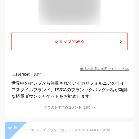
ショップでみる
価格と在庫を
楽天
でチェック
>>
はま玲(60代・男性)
世界中のセレブから注目されているカリフォルニアのライ
フスタイルブランド、RVCAのブランックバンダナ柄が新鮮
な軽量ダウンジャケットをお勧めします。
全てのおすすめコメント
(
1
件)
>
9
no.
ルーカ メンズ アウター カジュアル RVCA AMERICANA BA042750 デニムトラッカージャケット | サーフ