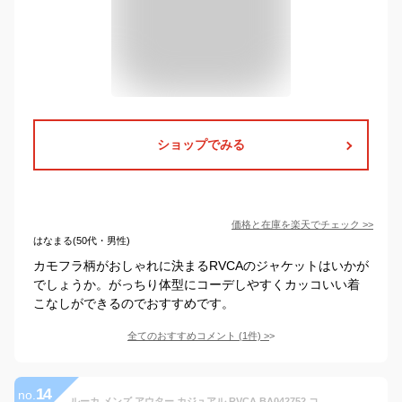
ショップでみる
価格と在庫を
楽天
でチェック
>>
はなまる(50代・男性)
カモフラ柄がおしゃれに決まるRVCAのジャケットはいかが
でしょうか。がっちり体型にコーデしやすくカッコいい着
こなしができるのでおすすめです。
全てのおすすめコメント
(
1
件)
>
14
no.
ルーカ メンズ アウター カジュアル RVCA BA042752 コーデュロイカバーオールジャケット CHAINMAIL CHORE CAMO | サーフ