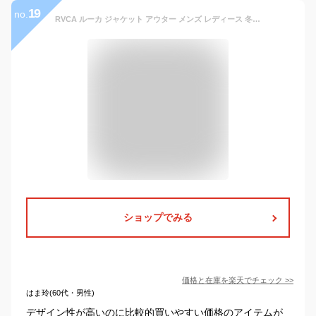
19
no.
RVCA ルーカ ジャケット アウター メンズ レディース 冬 大きいサイズ ブランド おしゃれ MOUNTAIN PUFFER JACKET マウンテン パファー ジャケット 中綿アウター 中綿ジャケット 2021 秋冬 ストリート スケーター BB042-765 ハロウィン ギフト プレゼント
ショップでみる
価格と在庫を
楽天
でチェック
>>
はま玲(60代・男性)
デザイン性が高いのに比較的買いやすい価格のアイテムが