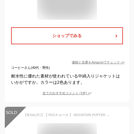
ショップでみる
価格と在庫を
Amazon
でチェック
>>
コーヒーさん(40代・男性)
耐水性に優れた素材が使われている中綿入りジャケットは
いかがですか。カラーは2色あります。
全てのおすすめコメント
(
1
件)
>
SOLD
【冬SALE!!】【 RVCA ルーカ 】 MOUNTAIN PUFFER JACKET 中綿 ジャケット BA042-762 / rvca アウター ルーカ ジャケット メンズ パーカー 中綿ジャケット 暖かい アウター 秋冬 トップス ロゴ テープ アウトドア ストリート カジュアル 20AW