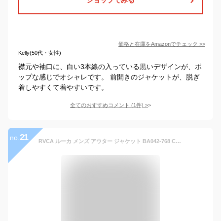
価格と在庫を
Amazon
でチェック
>>
Kelly(50代・女性)
襟元や袖口に、白い3本線の入っている黒いデザインが、ポ
ップな感じでオシャレです。 前開きのジャケットが、脱ぎ
着しやすくて着やすいです。
全てのおすすめコメント
(
1
件)
>
21
no.
RVCA ルーカ メンズ アウター ジャケット BA042-768 CAM L