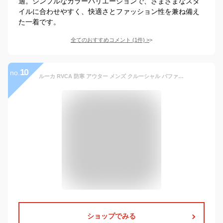
適。シンプルなカラーバリエーションで、さまざまなスタ
イルに合わせやすく、快適さとファッション性を兼ね備え
た一着です。
全てのおすすめコメント
(
1
件)
>
10
no.
ルーカ RVCA 防寒 アウター メンズ クルーシャル パファージャケット コート ストリート ブランド CRUCIAL PUFFER JACKET BC042778 中綿ジャケット 中わた フード あったか 保温 オーバーサイズ ゆったり シンプル ヒョウ柄 レオパード 黒 カジュアル 長袖 冬 服
ショップでみる