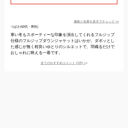
価格と在庫を
楽天
でチェック
>>
つばさ(60代・男性)
寒い冬もスポーティーな印象を演出してくれるフルジップ
仕様のフルジップダウンジャケットはいかが。ダボッとし
た感じが無く程良いゆとりのシルエットで、羽織るだけで
おしゃれに映える一着です。
全てのおすすめコメント
(
1
件)
>