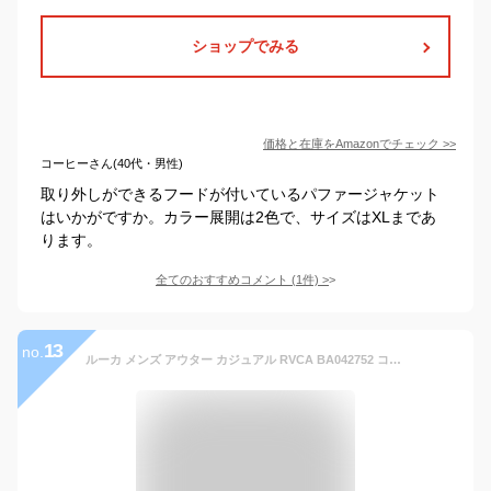
ショップでみる
価格と在庫を
Amazon
でチェック
>>
コーヒーさん(40代・男性)
取り外しができるフードが付いているパファージャケット
はいかがですか。カラー展開は2色で、サイズはXLまであ
ります。
全てのおすすめコメント
(
1
件)
>
13
no.
ルーカ メンズ アウター カジュアル RVCA BA042752 コーデュロイカバーオールジャケット CHAINMAIL CHORE CAMO | サーフ