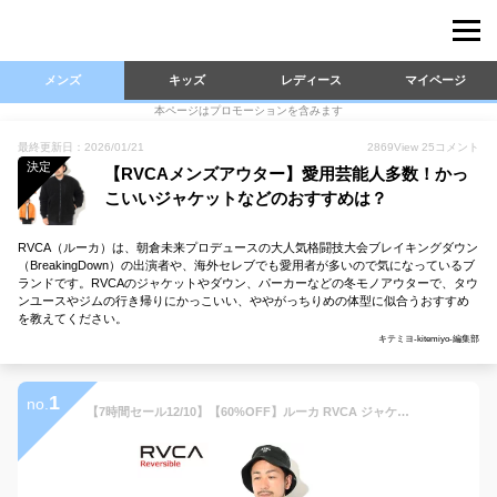
メンズ
キッズ
レディース
マイページ
本ページはプロモーションを含みます
最終更新日：2026/01/21
2869
View
25
コメント
決定
【RVCAメンズアウター】愛用芸能人多数！かっ
こいいジャケットなどのおすすめは？
RVCA（ルーカ）は、朝倉未来プロデュースの大人気格闘技大会ブレイキングダウン
（BreakingDown）の出演者や、海外セレブでも愛用者が多いので気になっているブ
ランドです。RVCAのジャケットやダウン、パーカーなどの冬モノアウターで、タウ
ンユースやジムの行き帰りにかっこいい、ややがっちりめの体型に似合うおすすめ
を教えてください。
キテミヨ-kitemiyo-編集部
1
no.
【7時間セール12/10】【60%OFF】ルーカ RVCA ジャケット メンズ 21FW ホス エムエーワン リバーシブル ( RVCA 21FW Hoth MA-1 Reversible JKT フライトジャケット フリースジャケット MA1 MA 1 JACKET JAKET アウター ジャンパー・ブルゾン メンズ 男性用 BB042-761 )