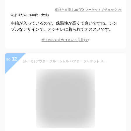
価格と在庫を
au PAY マーケット
でチェック
>>
花よりだんご(40代・女性)
中綿が入っているので、保温性が高くて良いですね。シン
プルなデザインで、オシャレに着られてオススメです。
全てのおすすめコメント
(
1
件)
>
12
no.
[ルーカ] アウター クルーシャル パファー ジャケット メンズ CRUCIAL PUFFER JACKET BC042778 ダウン ダウンジャケット 中綿 フード ロゴ カジュアル 上着 M 01.ブラック