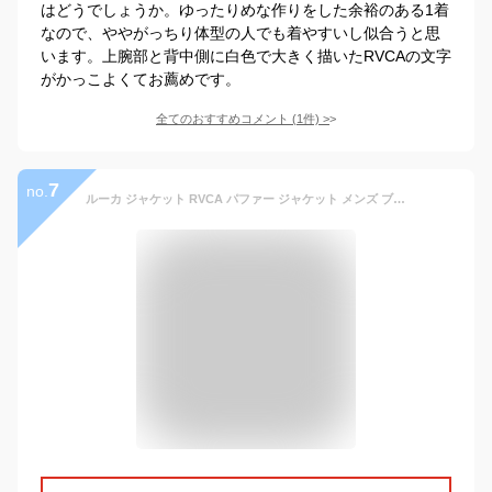
はどうでしょうか。ゆったりめな作りをした余裕のある1着
なので、ややがっちり体型の人でも着やすいし似合うと思
います。上腕部と背中側に白色で大きく描いたRVCAの文字
がかっこよくてお薦めです。
全てのおすすめコメント
(
1
件)
>
7
no.
ルーカ ジャケット RVCA パファー ジャケット メンズ ブラック 黒 ホワイト 白 PUFFER JACKET BD042782 トップス アウター 長袖 上着 ジップアップ ジャケット カジュアル シンプル ロゴ ストリート アウトドア スケートボード 防寒 軽量