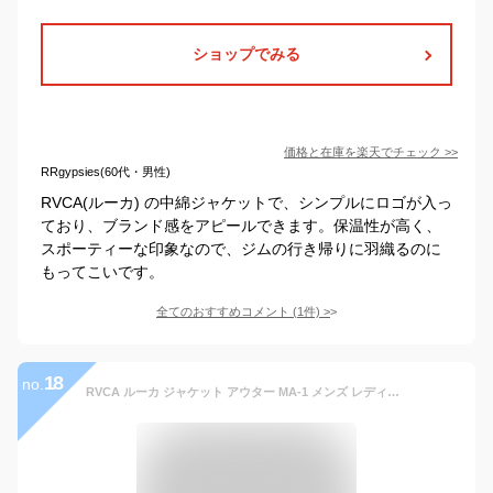
ショップでみる
価格と在庫を
楽天
でチェック
>>
RRgypsies(60代・男性)
RVCA(ルーカ) の中綿ジャケットで、シンプルにロゴが入っ
ており、ブランド感をアピールできます。保温性が高く、
スポーティーな印象なので、ジムの行き帰りに羽織るのに
もってこいです。
全てのおすすめコメント
(
1
件)
>
18
no.
RVCA ルーカ ジャケット アウター MA-1 メンズ レディース 中綿 大きいサイズ 冬 ショート丈 おしゃれ かわいい ブランド モコモコ もこもこ リバーシブル HOTH MA-1 JACKET ルカ ロゴ 刺繍 ビッグシルエット 防寒 BB042-761 ハロウィン ギフト プレゼント