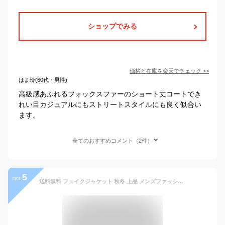
ショップでみる
価格と在庫を
楽天
でチェック
>>
はま玲(60代・男性)
高級感あふれるフォックスファーのショート丈コートでき
れい目カジュアルにもストリートスタイルにも良く似合い
ます。
全てのおすすめコメント（2件）
5
no.
送料無料 フェイクジャケット 秋冬 上品 メンズファッション ファーコート 上着 チェスターコート 防寒 フェイクファー メンズ ハーフコート 暖かい ボリュームファー お兄系 アウター お洒落 おしゃれ ファー ジャケット ゆったり 長袖 ファスナータイプ size: S～6XL