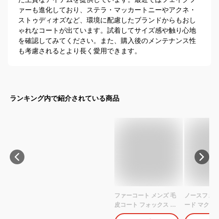
ァーも進化しており、ステラ・マッカートニーやアクネ・
ストゥディオズなど、環境に配慮したブランドからもおし
ゃれなコートが出ています。試着してサイズ感や触り心地
を確認してみてください。また、購入後のメンテナンス性
も考慮されるとより長く愛用できます。
ランキング内で紹介されている商品
ファーコート メンズ 毛
ノースフェイ
皮コート フォックス ロ
ード マクマ
ッグコート フェイクフ
THE NORTH