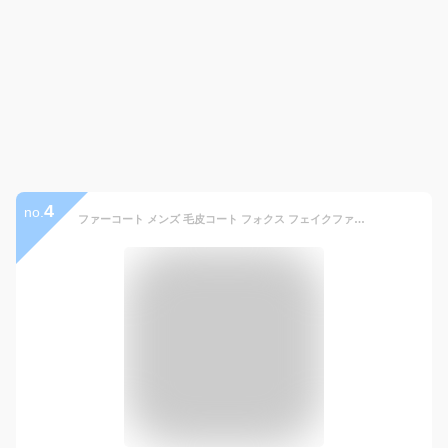
4
no.
ファーコート メンズ 毛皮コート フォクス フェイクファー 上質 ショート丈コート ふわふわ 防寒 防風 アウター 柔らかい 厚手 大きいサイズ 高級感 ジャケット 秋冬 新作 送料無料