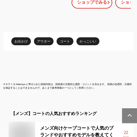
ショップでみる
ショッ
ァー メンズコート アウ
MEN'S MC
ター 高級 厚手 おしゃれ
PARKA マ
上着 暖かい 防寒 冬服 秋
ケット アン
服 新作 送料無料
カパーカ ア
ィカパーカー
アメリカモデ
付ダウンジャ
お出かけ
アウター
コート
かっこいい
寒用 NF0A5
※
キテミヨ-kitemiyo-
に寄せられた投稿内容は、投稿者の主観的な感想・コメントを含みます。 投稿の信憑性・正確性
を保証することはできませんので、あくまで参考情報の一つとしてご利用ください。
【メンズ】
コート
の人気おすすめランキング
メンズ向けケープコートで人気のブ
22
ランドやおすすめモデルを教えてく