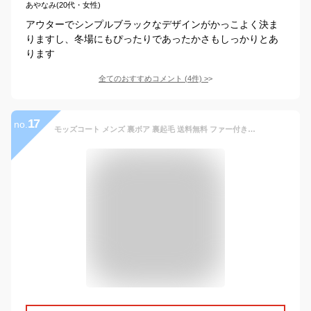
あやなみ(20代・女性)
アウターでシンプルブラックなデザインがかっこよく決ま
りますし、冬場にもぴったりであったかさもしっかりとあ
ります
全てのおすすめコメント
(
4
件)
>
17
no.
モッズコート メンズ 裏ボア 裏起毛 送料無料 ファー付き ファ—取り可 冬 ロングコート ミリタリー コート 黒 ブラック 緑 グリーン カーキ オリーブ 着こなし 大きいサイズ M L XL 半額クーポンも配布