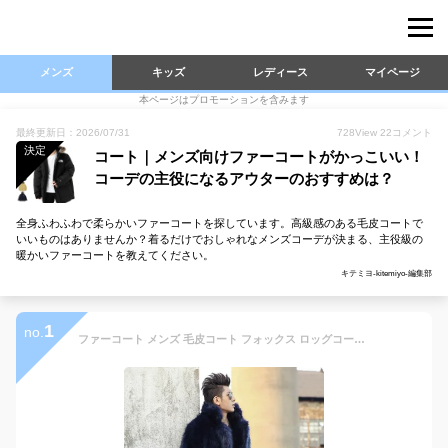
メンズ
キッズ
レディース
マイページ
本ページはプロモーションを含みます
最終更新日：2026/07/31
728
View
22
コメント
決定
コート｜メンズ向けファーコートがかっこいい！
コーデの主役になるアウターのおすすめは？
全身ふわふわで柔らかいファーコートを探しています。高級感のある毛皮コートで
いいものはありませんか？着るだけでおしゃれなメンズコーデが決まる、主役級の
暖かいファーコートを教えてください。
キテミヨ-kitemiyo-編集部
1
no.
ファーコート メンズ 毛皮コート フォックス ロッグコート フェイクファー メンズコート アウター 高級 厚手 おしゃれ 上着 暖かい 防寒 冬服 秋服 新作 送料無料