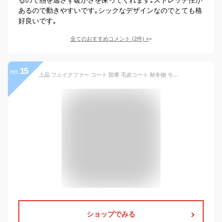
あるので動きやすいです｡シックなデザインなのでとても格
好良いです｡
全てのおすすめコメント
(
2
件)
>
15
no.
上品 フェイクファー コート 防寒 毛皮コート 秋冬物 モコモコ 上品 男性 メンズファッション ファー ジャケット 長袖 厚手 お洒落 おしゃれ ゆったり 通勤 アウター カジュアル 30代40代 送料無料 防寒性抜群 秋冬 ロング メンズ 秋冬アウター 体型カバー 大きいサイズ
ショップでみる