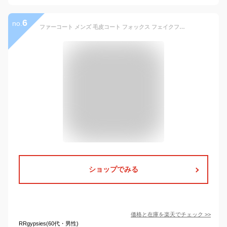
6
no.
ファーコート メンズ 毛皮コート フォックス フェイクファー ショート丈 カジュアル 冬 大きいサイズ 防寒 もこもこ お洒落 アウター 冬新作 送料無料
ショップでみる
価格と在庫を
楽天
でチェック
>>
RRgypsies(60代・男性)