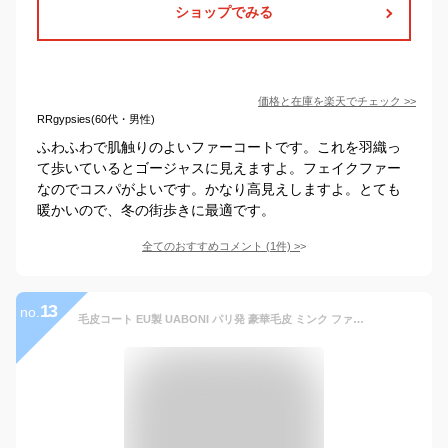
ショップでみる
価格と在庫を
楽天
でチェック
>>
RRgypsies(60代・男性)
ふわふわで肌触りのよいファーコートです。これを羽織っ
て歩いているとゴージャスに見えますよ。フェイクファー
なのでコスパがよいです。かなり高見えしますよ。とても
暖かいので、冬の街歩きに最適です。
全てのおすすめコメント
(
1
件)
>
13
no.
毛皮コート EU製 UABONI パリ発 豪華毛皮 ミンク ファーコート 極地防寒 保温 暖かい 肉厚 ソフト 艶 クマ お洒落 アウター ジャケット コート ブルゾン 冬服 真冬 フード付き メンズ 紳士