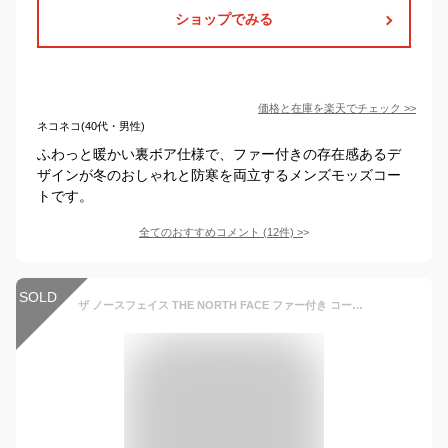
ショップでみる
価格と在庫を
楽天
でチェック
>>
ネコネコ(40代・男性)
ふわっと暖かい裏ボア仕様で、ファー付きの存在感あるデ
ザインが冬のおしゃれと防寒を両立するメンズモッズコー
トです。
全てのおすすめコメント
(
12
件)
>
SOLD
ザ ノースフェイス THE NORTH FACE ファー付き コート アウター マウンテン ジャケット ナイロン 黒 ベージュ カーキ 防寒 保温 ブランド 大きいサイズ オーバーサイズ おしゃれ かっこいい 人気 秋 冬 小さいサイズ ユニセックス 男女兼用