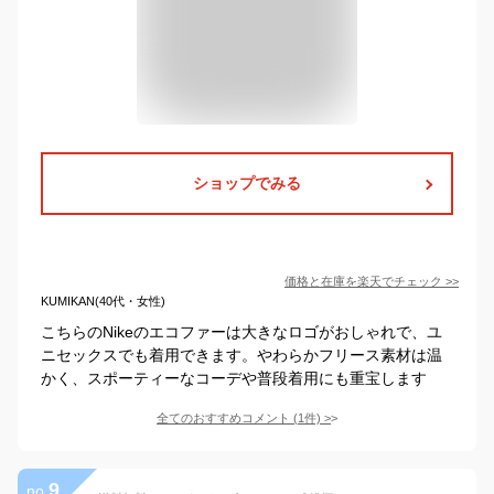
ショップでみる
価格と在庫を
楽天
でチェック
>>
KUMIKAN(40代・女性)
こちらのNikeのエコファーは大きなロゴがおしゃれで、ユ
ニセックスでも着用できます。やわらかフリース素材は温
かく、スポーティーなコーデや普段着用にも重宝します
全てのおすすめコメント
(
1
件)
>
9
no.