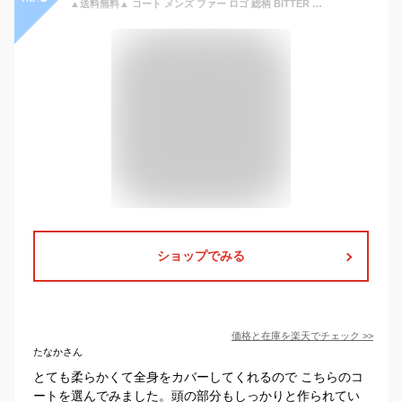
▲送料無料▲ コート メンズ ファー ロゴ 総柄 BITTER ビター系 秋冬【RUMSODA(ラムソーダ)ロゴ総柄ファーコート】モコモコ ファーコート フェイクファー ガウン もこもこ 柔らか 暖か あったか ボリュームファー ユニセックス aa-1243
ショップでみる
価格と在庫を
楽天
でチェック
>>
たなかさん
とても柔らかくて全身をカバーしてくれるので こちらのコ
ートを選んでみました。頭の部分もしっかりと作られてい