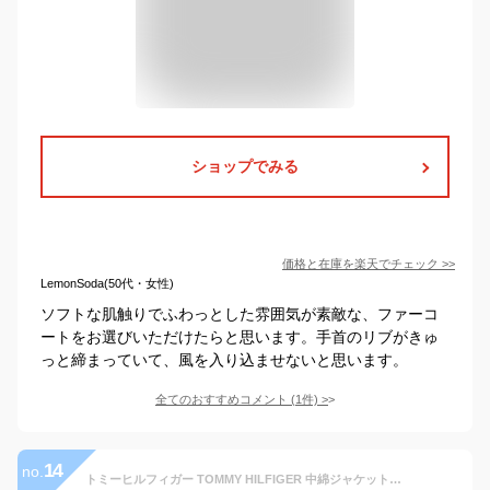
ショップでみる
価格と在庫を
楽天
でチェック
>>
LemonSoda(50代・女性)
ソフトな肌触りでふわっとした雰囲気が素敵な、ファーコ
ートをお選びいただけたらと思います。手首のリブがきゅ
っと締まっていて、風を入り込ませないと思います。
全てのおすすめコメント
(
1
件)
>
14
no.
トミーヒルフィガー TOMMY HILFIGER 中綿ジャケット ダウン メンズ ボンバージャケット ブルゾン アウター ファー 軽い 暖かい 防寒 黒 ブラック 159AP863