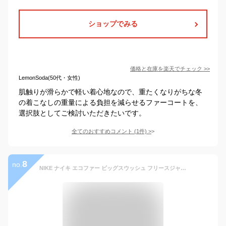
ショップでみる
価格と在庫を
楽天
でチェック
>>
LemonSoda(50代・女性)
肌触りが滑らかで軽い着心地なので、重たくなりがちな冬
の着こなしの重量による負担を減らせるファーコートを、
選択肢としてご検討いただきたいです。
全てのおすすめコメント
(
1
件)
>
8
no.
NIKE ナイキ エコファー ビッグスウッシュ フリースジャケット CU6559-010 黒 ブラック レディース メンズ