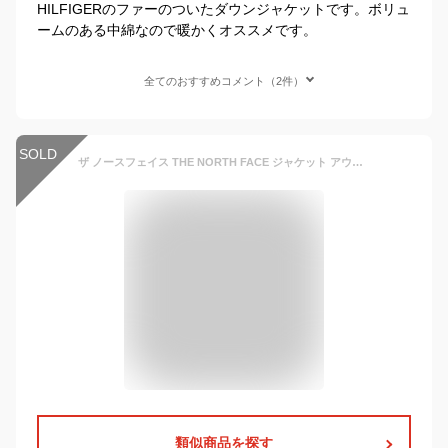
HILFIGERのファーのついたダウンジャケットです。ボリュ
ームのある中綿なので暖かくオススメです。
全てのおすすめコメント（2件）
SOLD
ザ ノースフェイス THE NORTH FACE ジャケット アウター ファー付き コート ナイロン 黒 カーキ アウトドア OUTDOOR メンズ レディース ブランド オーバーサイズ おしゃれ かっこいい 人気 秋 冬 大きい 小さい サイズ ユニセックス 男女兼用
類似商品を探す