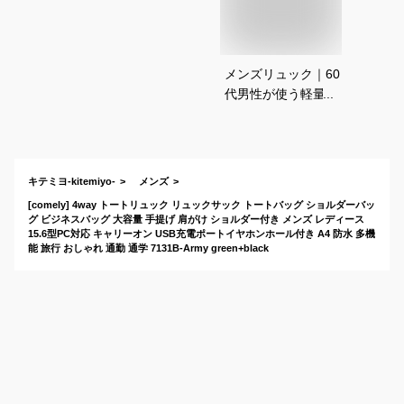
メンズリュック｜60
代男性が使う軽量で
高齢者向けの旅行バ
ッグのおすすめは？
キテミヨ-kitemiyo-
メンズ
[comely] 4way トートリュック リュックサック トートバッグ ショルダーバッ
グ ビジネスバッグ 大容量 手提げ 肩がけ ショルダー付き メンズ レディース
15.6型PC対応 キャリーオン USB充電ポートイヤホンホール付き A4 防水 多機
能 旅行 おしゃれ 通勤 通学 7131B-Army green+black