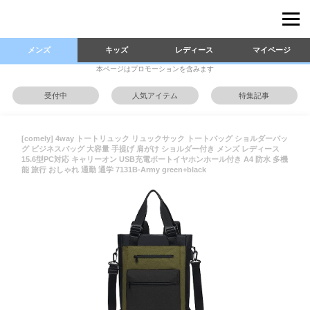
メンズ
キッズ
レディース
マイページ
本ページはプロモーションを含みます
受付中
人気アイテム
特集記事
[comely] 4way トートリュック リュックサック トートバッグ ショルダーバッ
グ ビジネスバッグ 大容量 手提げ 肩がけ ショルダー付き メンズ レディース
15.6型PC対応 キャリーオン USB充電ポートイヤホンホール付き A4 防水 多機
能 旅行 おしゃれ 通勤 通学 7131B-Army green+black