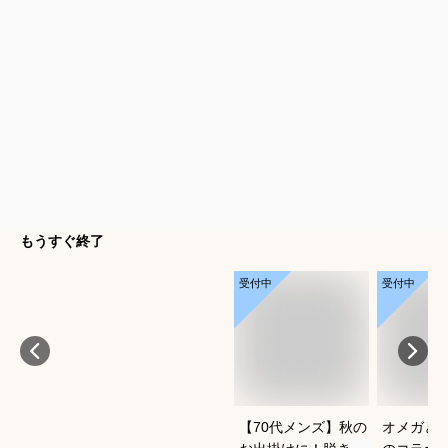
もうすぐ終了
受付中
受付中
【70代メンズ】秋の
オメガと