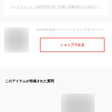
メンズリュック｜60代男性が使う軽量で高齢者向けの旅行バッグのおすすめは？
[comely] 4way トートリュック リュックサック トートバッグ ショルダーバッグ ビジネスバッグ 大容量 手提げ 肩がけ ショルダー付き メンズ レディース 15.6型PC対応 キャリーオン USB充電ポートイヤホンホール付き A4 防水 多機能 旅行 おしゃれ 通勤 通学 7131B-Army green+black
ショップでみる
このアイテムが投稿された質問