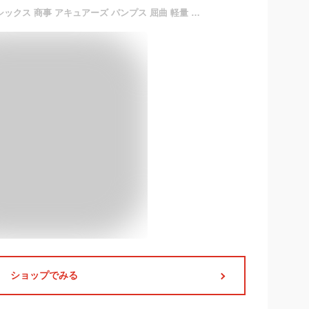
【期間限定クーポンあり】シックス 商事 アキュアーズ パンプス 屈曲 軽量 痛くない スクエアトゥ ローヒール 疲れない 立ち仕事 柔らかい AcureZ AO-10227 黒 ブラック 走れる 歩きやすい ぺたんこ フラットシューズ レディース 外反母趾 通勤 靴【2308】
ショップでみる