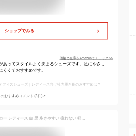
ショップでみる
価格と在庫を
Amazon
でチェック
>>
があってスタイルよく決まるシューズです。足にやさし
にくくておすすめです。
オフィスシューズ｜レディース向け社内履き靴のおすすめは？
てのおすすめコメント
(
3
件)
>
アーノルドパーマー スニーカー レディース 白 黒 歩きやすい 疲れない 軽量 おしゃれ かわいい きれいめ ローカット Arnold Palmer AN0602 コートスニーカー 白スニーカー 通学 通勤 靴【2402】送料無料