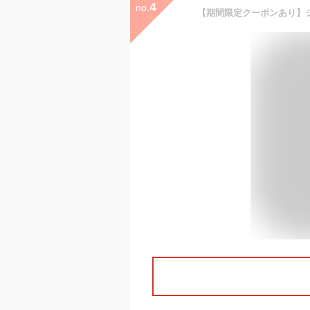
4
no.