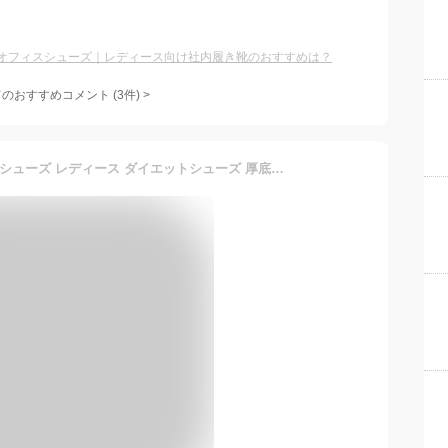
オフィスシューズ｜レディース向け社内履き靴のおすすめは？
てのおすすめコメント
(
3
件)
>
[todaysunny] 船型底ナースシューズ レディース ダイエットシューズ 厚底スニーカー 姿勢矯正 ダイエット 美脚 軽量 レースアップ ウォーキングシューズ 看護師 作業靴 歩きやすい 疲れない 婦人靴 厚底シューズ (24.5cm, ブラック-1)