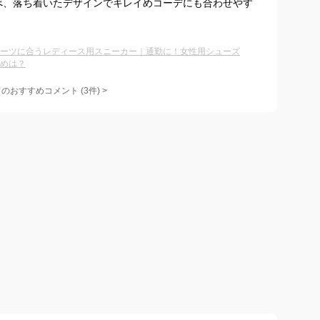
べ、落ち着いたデザインでキレイめコーデにも合わせやす
ーツに合うレディース用スニーカー｜通勤に！女性用シューズ
めは？
てのおすすめコメント
(
3
件)
>