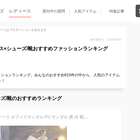
ズ
レディース
受付中の質問
人気アイテム
特集記事
ージはプロモーションを含みます
最終更新日：2026/08/05
ス×シューズ/靴おすすめファッションランキング
ッションランキング。みんなのおすすめ810件の中から、人気のアイテム
う！
ズ/靴のおすすめランキング
高見え 厚底 サンダル レディース オフィスサンダル PU サンダル 黒 白 軽量 美脚 スリッポン カジュアル 疲れにくい 疲れない 婦人靴 ヒール 軽い 滑り止め 涼しい 履きやすい 蒸れない 痛くない 身長アップ 夏 通気 40代 50代 ミュール シューズ 楽チン