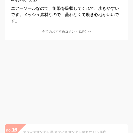
エアーソールなので、衝撃を吸収してくれて、歩きやすい
です。メッシュ素材なので、蒸れなくて履き心地がいいで
す。
全てのおすすめコメント
(
1
件)
>
16
no.
オフィスサンダル 黒 オフィス サンダル 疲れにくい 厚底 レディース ナースサンダル ブラック 疲れない 軽い 軽量 オフィスサンダル パンジー 抗菌 防臭 クロスベルト ギャル服 通販 女性【あす楽】レディース サンダル おしゃれ かわいい 10代 20代 30代 40代