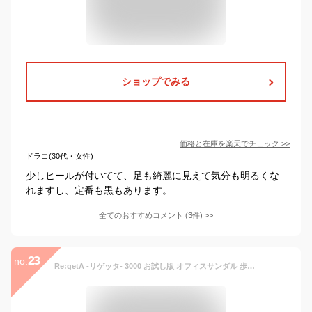
ショップでみる
価格と在庫を
楽天
でチェック
>>
ドラコ(30代・女性)
少しヒールが付いてて、足も綺麗に見えて気分も明るくな
れますし、定番も黒もあります。
全てのおすすめコメント
(
3
件)
>
23
no.
Re:getA -リゲッタ- 3000 お試し版 オフィスサンダル 歩きやすい 履きやすい 痛くない オフィス サンダル レディース つっかけ