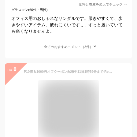
価格と在庫を
楽天
でチェック
>>
グラスマン(60代・男性)
オフィス用のおしゃれなサンダルです。履きやすくて、歩
きやすいアイテム。疲れにくいですし、ずっと履いていて
も痛くなりませんよ。
全てのおすすめコメント（3件）
8
no.
P10倍＆1000円オフクーポン配布中11日1時59分まで Re:getA -リゲッタ- 3200 お試し版バックベルト付き オフィスサンダル レディース 歩きやすい 履きやすい 疲れにくい 痛くない オフィス