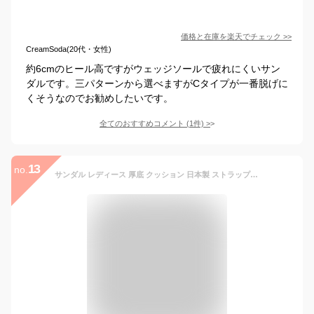
価格と在庫を
楽天
でチェック
>>
CreamSoda(20代・女性)
約6cmのヒール高ですがウェッジソールで疲れにくいサン
ダルです。三パターンから選べますがCタイプが一番脱げに
くそうなのでお勧めしたいです。
全てのおすすめコメント
(
1
件)
>
13
no.
サンダル レディース 厚底 クッション 日本製 ストラップ サンダル レディース つっかけ 厚底サンダル オフィスサンダル 黒 靴 歩きやすい おしゃれ コンフォート ヒール 美脚 ウェッジソール 夏 黒