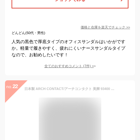
価格と在庫を
楽天
でチェック
>>
どんどん(50代・男性)
人気の黒色で厚底タイプのオフィスサンダルはいかがです
か。軽量で履きやすく、疲れにくいナースサンダルタイプ
なので、お勧めしたいです！
全てのおすすめコメント
(
7
件)
>
22
no.
日本製 ARCH CONTACT/アーチコンタクト 美脚 93400 レディース サンダル 歩きやすい つっかけ 旅行 厚底 サンダル ウエッジ 黒 厚底 ウェッジ サンダル バックストラップ オープントゥ オフィスサンダル 疲れにくいサンダル 靴