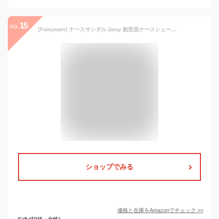
15
no.
[Fainyearn] ナースサンダル 2way 船型底ナースシューズ 厚底スニーカー オフィス サンダル オフィスサンダル 疲れない 立ち仕事 通気性 ナース靴 軽い 看護師 静音 ブラック 25.0cm
ショップでみる
価格と在庫を
Amazon
でチェック
>>
Kelly(50代・女性)