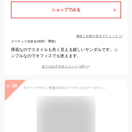
ショップでみる
価格と在庫を
楽天
でチェック
>>
ドーナッツ大好き(40代・男性)
厚底なのでスタイルも良く見える嬉しいサンダルです。シ
ンプルなのでオフィスでも使えます。
全てのおすすめコメント
(
1
件)
>
18
no.
モチーフデザイン軽量2WAYエアーサンダルナースサンダル 疲れにくい 黒 白 厚底 疲れない 美脚 ヒール高 静音 エアソール ナース オフィス サンダル オフィスサンダル 可愛い おしゃれ スリッパ 看護師 介護士 靴 アンファミエ