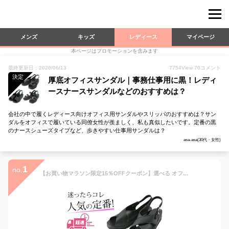
メンズ
キッズ
レディース
マイページ
本ページはプロモーションを含みます
最終更新日：2026/06/13
7754
View
70
コメント
決定
厚底オフィスサンダル｜事務仕事用に黒！レディ
ースナースサンダルなどのおすすめは？
会社の中で履くレディース向けオフィス用サンダルやスリッパのおすすめは？サン
ダルをオフィスで履いている同僚女性が羨ましく、私も真似したいです。定番の黒
のナースシューズタイプなど、歩きやすい仕事用サンダルは？
asa-asa(30代・女性)
1
no.
【お買い物マラソン限定15％OFFクーポン】選べる オフィスサンダル f750bk l ナースサンダル 疲れにくい ブランアンジェ 静音 送料無料 オフィスサンダル ナースシューズ 黒 超速便 可愛い オフィスシューズ 歩きやすい 人気 おすすめ おしゃれ ランキング 靴 軽量