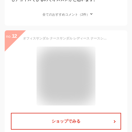
全てのおすすめコメント（2件）
12
no.
オフィスサンダル ナースサンダル レディース ナースシューズ 疲れない 歩きやすい 黒 ブラック 厚底サンダル 美脚サンダル ヒール おしゃれ かわいい 軽量 軽い 痛くない 春夏 秋冬 S M L LL 大きいサイズ 日本製 医療 事務 安い アウトレット価格 おすすめ
ショップでみる