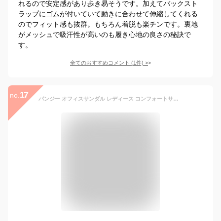
れるので安定感があり歩き易そうです。加えてバックスト
ラップにゴムが付いていて動きに合わせて伸縮してくれる
のでフィット感も抜群。もちろん着脱も楽チンです。裏地
がメッシュで吸汗性が高いのも履き心地の良さの秘訣で
す。
全てのおすすめコメント
(
1
件)
>
17
no.
パンジー オフィスサンダル レディース コンフォートサンダル サンダル 黒 疲れない 疲れにくい 厚底 軽量 バックバンド ストラップ おしゃれ Pansy 5317 5319 送料無料