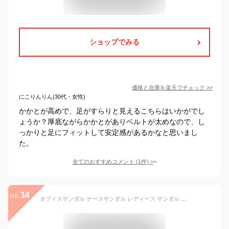
ショップでみる
価格と在庫を
楽天
でチェック
>>
にこりんりん(30代・女性)
かかとが高めで、足がすらりと見えるこちらはいかがでし
ょうか？厚底ながらかかとがありベルトが太めなので、し
っかりと足にフィットして安定感があるかなと思いまし
た。
全てのおすすめコメント
(
1
件)
>
14
no.
オフィスサンダル ナースサンダル レディース サンダル 黒 疲れにくい 疲れない 厚底 美脚 静音 軽量 ストラップ おしゃれ 3900 3960 3970 送料無料