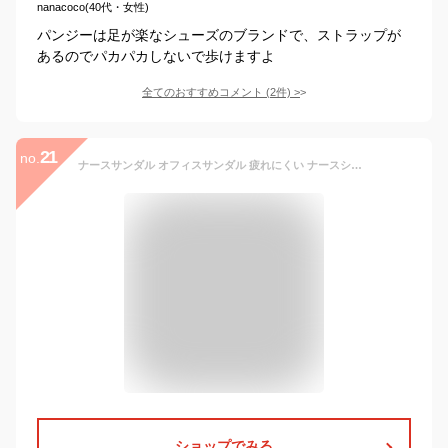
nanacoco(40代・女性)
パンジーは足が楽なシューズのブランドで、ストラップが
あるのでパカパカしないで歩けますよ
全てのおすすめコメント
(
2
件)
>
21
no.
ナースサンダル オフィスサンダル 疲れにくい ナースシューズ レディース 仕事 オフィス ナース サンダル (ak-wz-400/SY-305m) 軽量 軽い 職場 室内履き 中履き 黒 白 ブラック ホワイト ブルー ピンク 軽くて履きやすいナースサンダル [宅配B]【送料無料】
ショップでみる