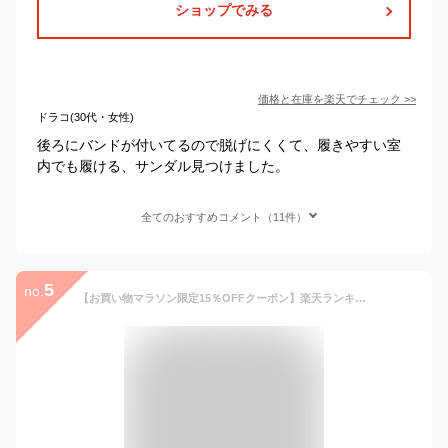
ショップでみる
価格と在庫を
楽天
でチェック
>>
ドラコ(30代・女性)
後ろにバンドが付いてるので脱げにくくて、履きやすい室
内でも履ける、サンダル見つけました。
全てのおすすめコメント（11件）
5
no.
【お買い物マラソン限定15％OFFクーポン】楽天ランキング1位 疲れにくい オフィスサンダル クロスライン サンダル l レディース ナースサンダル 疲れにくい ブランアンジェ 静音 送料無料 ナースシューズ 黒 可愛い 疲れにくい オフィスシューズ 黒 医療用 リハビリ