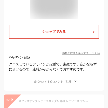
ショップでみる
価格と在庫を
楽天
でチェック
>>
Kelly(50代・女性)
クロスしているデザインが定番で、素敵です。音がならず
に歩けるので、迷惑がかからなくておすすめです。
全てのおすすめコメント（11件）
6
no.
オフィスサンダル ナースサンダル 厚底 レディース サンダル 黒 疲れない 疲れにくい 静音 美脚 軽量 ストラップ おしゃれ 6451 6455 6462 送料無料