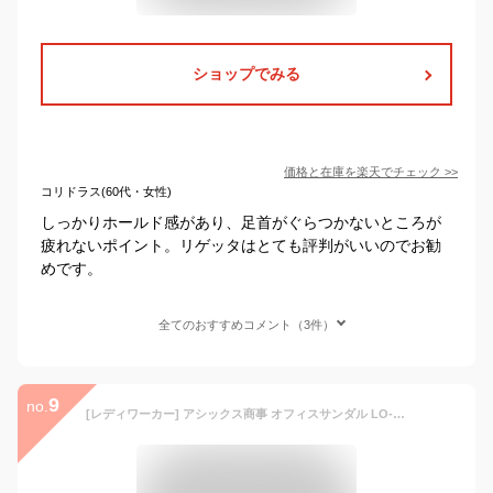
ショップでみる
価格と在庫を
楽天
でチェック
>>
コリドラス(60代・女性)
しっかりホールド感があり、足首がぐらつかないところが
疲れないポイント。リゲッタはとても評判がいいのでお勧
めです。
全てのおすすめコメント（3件）
9
no.
[レディワーカー] アシックス商事 オフィスサンダル LO-16390 2E相当 6cmヒール レディース ブラック 23.0~23.5 cm 2E