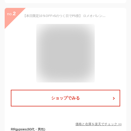
2
no.
【本日限定10％OFF×5のつく日でP5倍】 ロメオバレンチノ サンダル ミュール レディース オフィス 2way 厚底 美脚 疲れにくい 歩きやすい 仕事 事務 立ち仕事 室内 OL コンフォート 黒 バックストラップ vb143011 vb143026
ショップでみる
価格と在庫を
楽天
でチェック
>>
RRgypsies(60代・男性)