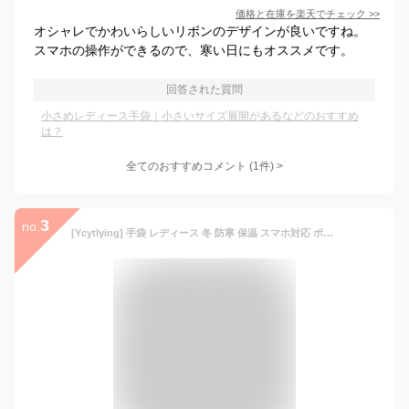
価格と在庫を
楽天
でチェック
>>
オシャレでかわいらしいリボンのデザインが良いですね。
スマホの操作ができるので、寒い日にもオススメです。
回答された質問
小さめレディース手袋｜小さいサイズ展開があるなどのおすすめ
は？
全てのおすすめコメント
(
1
件)
>
3
no.
[Ycytlying] 手袋 レディース 冬 防寒 保温 スマホ対応 ボア 裏起毛 フワフワ 通勤 通学 旅行 自転車 バイク アウトドア 誕生日 クリスマス プレセント 冬小物