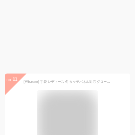
11
no.
[Ｗhasoo] 手袋 レディース 冬 タッチパネル対応 グローブ スマホ対応 防寒 保温 自転車 バイク アウトドア 通勤 通学に 誕生日 クリスマス プレセント フリーサイズ (グレー)