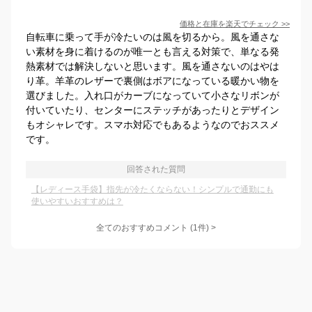
価格と在庫を
楽天
でチェック
>>
自転車に乗って手が冷たいのは風を切るから。風を通さな
い素材を身に着けるのが唯一とも言える対策で、単なる発
熱素材では解決しないと思います。風を通さないのはやは
り革。羊革のレザーで裏側はボアになっている暖かい物を
選びました。入れ口がカーブになっていて小さなリボンが
付いていたり、センターにステッチがあったりとデザイン
もオシャレです。スマホ対応でもあるようなのでおススメ
です。
回答された質問
【レディース手袋】指先が冷たくならない！シンプルで通勤にも
使いやすいおすすめは？
全てのおすすめコメント
(
1
件)
>