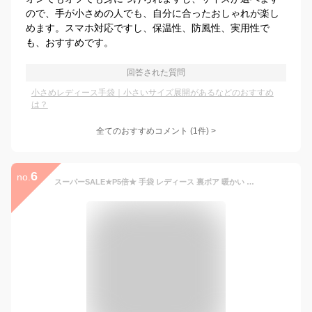
ので、手が小さめの人でも、自分に合ったおしゃれが楽し
めます。スマホ対応ですし、保温性、防風性、実用性で
も、おすすめです。
回答された質問
小さめレディース手袋｜小さいサイズ展開があるなどのおすすめ
は？
全てのおすすめコメント
(
1
件)
>
6
no.
スーパーSALE★P5倍★ 手袋 レディース 裏ボア 暖かい 冬 防寒 あったか なめらか スエード調 シャムード スマホタッチ対応 手袋 かわいい おしゃれ あったたかい 7色 手袋 グローブ プレゼント Sサイズ Mサイズ 手袋 小さめ サイズあり 送料無料