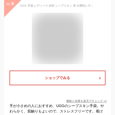
9
no.
UGG 手袋 レディース 好評 シープスキン 革 伝導性レザー スマホ対応 スマートフォン対応 スマホ 操作 秋冬 上品 きれいめ ファー 防寒 あったか アグ CLASSIC LEATHER SHORTY TECH GLV クラシック レザー ショーティ テック グローブ 19033 女性用 ファッション小物
ショップでみる
価格と在庫を
楽天
でチェック
>>
手が小さめの人におすすめ、UGGのシープスキン手袋。や
わらかく、肌触りもよいので、ストレスフリーです。着け