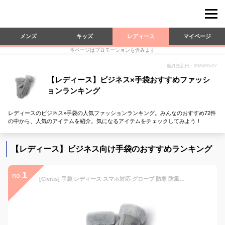
メンズ
キッズ
レディース
マイページ
本ページはプロモーションを含みます
最終更新日：2026/05/27
【レディース】ビジネス×手袋おすすめファッシ
ョンランキング
レディースのビジネス×手袋の人気ファッションランキング。みんなのおすすめ72件
の中から、人気のアイテムを紹介。気になるアイテムをチェックしてみよう！
【レディース】ビジネス向け手袋のおすすめランキング
1
no.
[Civitis] 手袋 レディース スマホ対応 グローブ 防寒 防風 保温グローブ 裏起毛 ボア 手袋 女性用【360度防寒保温・厚裏起毛38℃恒温】 もこもこ モコモコ 手首 ファー ふわふわ 暖かい 裏起毛 グローブ 上質な肌触り クリスマスプレゼント 母親 誕生日プレゼント 保温 自転車 通勤 通学 旅行 秋 冬小物-グレーA