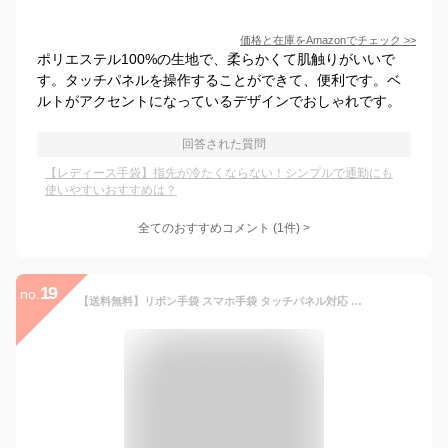
価格と在庫を
Amazon
でチェック
>>
ポリエステル100%の生地で、柔らかくて肌触りがいいで
す。タッチパネルを操作することができて、便利です。ベ
ルトがアクセントになっているデザインでおしゃれです。
回答された質問
【レディース手袋】指先が冷たくならない！シンプルで通勤にも
使いやすいおすすめは？
全てのおすすめコメント
(
1
件)
>
19
no.
【送料無料】リボン手袋 スマホ手袋 タッチパネル対応 吸湿発熱 もこもこ ファー 手袋 五本指 レディース ジュニア 女の子 スマホグローブ てぶくろ スエード調 裏毛 防風 防寒 通勤 通学 ウール系 シンプル あったかグッズ おしゃれ