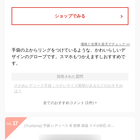
ショップでみる
価格と在庫を
楽天
でチェック
>>
手袋の上からリングをつけているような、かわいらしいデ
ザインのグローブです。スマホもつかえますしおすすめで
す。
回答された質問
小さめレディース手袋｜小さいサイズ展開があるなどのおすすめ
は？
全てのおすすめコメント
(
1
件)
>
17
no.
[Ycytlying] 手袋 レディース 冬 防寒 保温 スマホ対応 ボア 裏起毛 フワフワ 通勤 通学 旅行 自転車 バイク アウトドア 誕生日 クリスマス プレセント 冬小物 (カーキ)