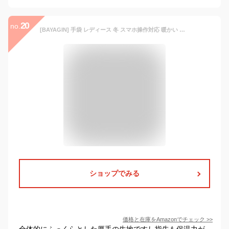
20
no.
[BAYAGIN] 手袋 レディース 冬 スマホ操作対応 暖かい てぶくろ グローブ 女性冬用手袋 可愛い 防風 防寒 裏起毛 手袋 自転車 バイク アウトドア 通勤通学 旅行 袋 誕生日 クリスマス プレゼント
ショップでみる
価格と在庫を
Amazon
でチェック
>>