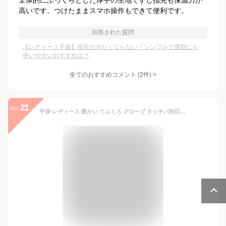
全体的にふっくらとした厚手の生地ですし指先も保温力が
高いです。つけたままスマホ操作もできて便利です。
回答された質問
【レディース手袋】指先が冷たくならない！シンプルで通勤にも
使いやすいおすすめは？
全てのおすすめコメント
(
2
件)
>
21
no.
手袋 レディース 暖かい てぶくろ グローブ タッチパ対応 女性冬用手袋 可愛い 防風 防寒 裏起毛 フワフワ 手袋 自転車 バイク アウトドア 通勤に あったか手袋 誕生日 クリスマス プレゼント