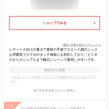
ショップでみる
価格と在庫を
楽天
でチェック
>>
レディース向けの裏ボア素材の手袋でスエード調のシック
な雰囲気でスマホのタッチ画面にも対応しており、ビジネ
スからカジュアルまで幅広いシーンで着用しやすいです。
回答された質問
小さめレディース手袋｜小さいサイズ展開があるなどのおすすめ
は？
全てのおすすめコメント
(
1
件)
>
7
no.
【2023年新 冬 防寒対策】手袋 レディース 防寒 厚手 防風 裏起毛 高い伸縮性 タッチパネル 耐摩耗性 グローブ 五本指 女性手袋 可愛い おしゃれ 保温 柔らか 暖かい ふわふわ ニット手袋 防寒手袋 防寒グローブ スマホ対応 自転車 通勤 通学 秋冬 てぶくろ グローブ