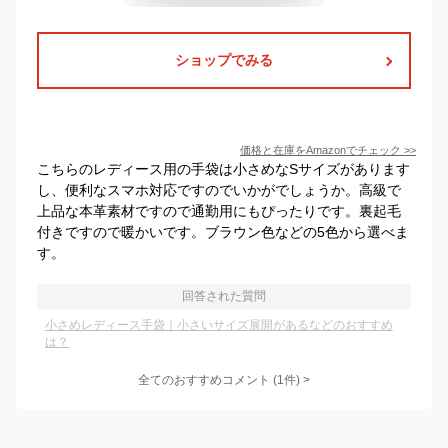
ショップでみる
価格と在庫を
Amazon
でチェック
>>
こちらのレディース用の手袋は小さめなSサイズがあります
し、便利なスマホ対応ですのでいかがでしょうか。高級で
上品な本革素材ですので通勤用にもぴったりです。裏起毛
付きですので暖かいです。ブラウン色などの5色から選べま
す。
回答された質問
小さめレディース手袋｜小さいサイズ展開があるなどのおすすめ
は？
全てのおすすめコメント
(
1
件)
>