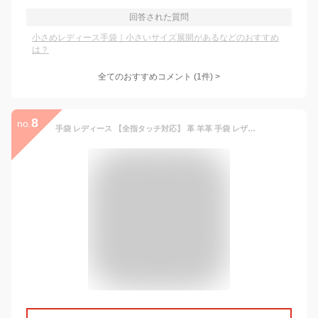
回答された質問
小さめレディース手袋｜小さいサイズ展開があるなどのおすすめ
は？
全てのおすすめコメント
(
1
件)
>
8
no.
手袋 レディース 【全指タッチ対応】 革 羊革 手袋 レザー タッチ スマートフォン対応 グローブ スマホ レザー 防風 防寒 スマホ手袋 暖かい 防寒 プレゼント おしゃれ 裏地付 あったか 自転車・バイク・アウトドア・登山・スキー・スノーボード 秋冬 送料無料