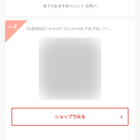
全てのおすすめコメント
(
1
件)
>
2
no.
【先着様限定】50％OFF 2/23 23:59迄 手袋 手袋レディース 冬 防寒手袋 スマホ対応 暖かい ふわふわ 通学 通勤 自転車 バイク 誕生日 アウトドア クリスマス プレゼント 人気 冬小物
ショップでみる