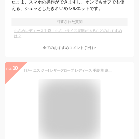
たまま、スマホの操作ができますし、オンでもオフでも使
える、シュッとしたきれいめシルエットです。
回答された質問
小さめレディース手袋｜小さいサイズ展開があるなどのおすすめ
は？
全てのおすすめコメント
(
1
件)
>
10
no.
[ジー エス ジー] レザーグローブ レディース 手袋 革 皮てぶくろ スマホ対応 運転用手袋 冬 ドライビンググローブ タッチパネル バイク 防寒 暖かい プレゼント ギフトにもお勧め ワインレッド S/7サイズ 13150