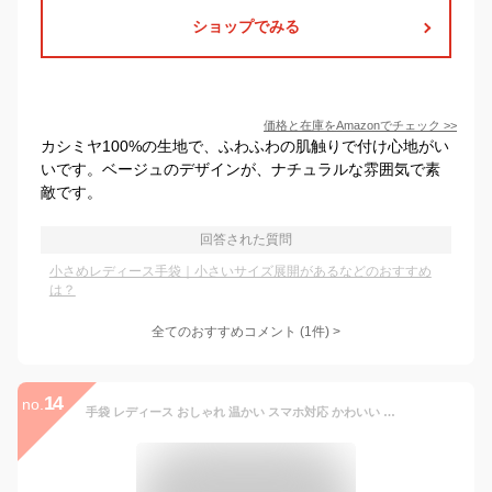
ショップでみる
価格と在庫を
Amazon
でチェック
>>
カシミヤ100%の生地で、ふわふわの肌触りで付け心地がい
いです。ベージュのデザインが、ナチュラルな雰囲気で素
敵です。
回答された質問
小さめレディース手袋｜小さいサイズ展開があるなどのおすすめ
は？
全てのおすすめコメント
(
1
件)
>
14
no.
手袋 レディース おしゃれ 温かい スマホ対応 かわいい グローブ スマホ 防寒 防風 裏起毛 ボア ファー スエード 手ぶくろ りぼん タッチパネル 対応