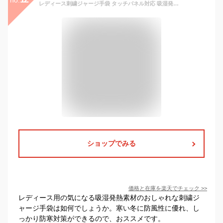
no.
レディース刺繍ジャージ手袋 タッチパネル対応 吸湿発熱【時計柄】＜おしゃれ 女性用 スマホ 手袋 スマホ対応 レディース 通勤 手袋 防寒 冬 暖かい かわいい ladies 自転車 防風 大きいサイズ あったかグッズ ギフト 誕生日 プレゼント gift
ショップでみる
価格と在庫を
楽天
でチェック
>>
レディース用の気になる吸湿発熱素材のおしゃれな刺繍ジ
ャージ手袋は如何でしょうか。寒い冬に防風性に優れ、し
っかり防寒対策ができるので、おススメです。