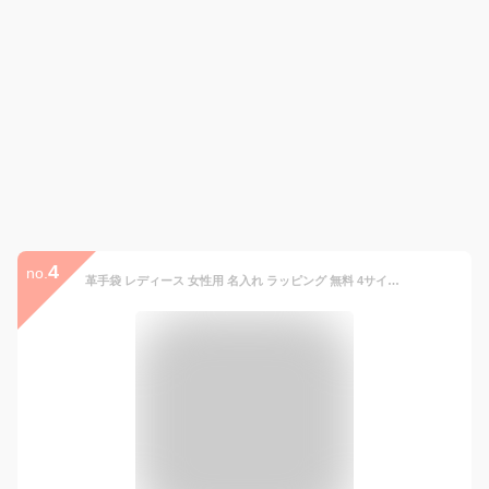
4
no.
革手袋 レディース 女性用 名入れ ラッピング 無料 4サイズ 平田商店 羊革 S M L SS 小さめ 大きめ レザーグローブ 手袋 婦人 女性 本革 化粧箱 日本製 香川県 職人 クリスマス プレゼント バレンタインデー ギフト プレゼント 贈り物 スマホ対応 xmas1