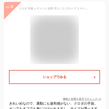
5
no.
クロダ 手袋 レディース 好評 手ぶくろ グローブ スマートフォン対応 スマホ 対応 レザー 革 タッチパネル対応 羊革 ラムレザー 防寒 プレゼント ギフト 女性用 女子 KURODA WV10101L1 ファッション小物 ファッション雑貨 レディース手袋
ショップでみる
価格と在庫を
楽天
でチェック
>>
きれいめなので、通勤にも違和感がない、クロダの手袋。
オンでもオフでも身につけられますし、サイズが選べます