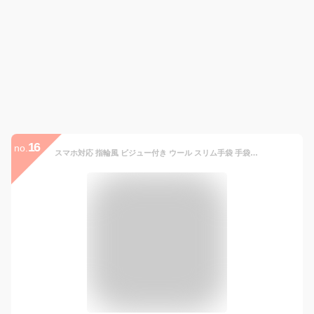
16
no.
スマホ対応 指輪風 ビジュー付き ウール スリム手袋 手袋 レディース手袋 暖かい アームウェア ファッション小物 ショート 指あり アームカバー デザイン 防寒 秋 冬 ファッション レディース お出かけ ins デート 韓国 トレンド ママ ガール