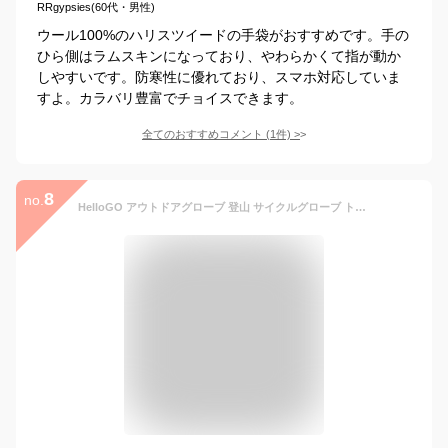
RRgypsies(60代・男性)
ウール100%のハリスツイードの手袋がおすすめです。手の
ひら側はラムスキンになっており、やわらかくて指が動か
しやすいです。防寒性に優れており、スマホ対応していま
すよ。カラバリ豊富でチョイスできます。
全てのおすすめコメント
(
1
件)
>
8
no.
HelloGO アウトドアグローブ 登山 サイクルグローブ トレッキング バイク 自転車 ウォーキング 防寒防風防雨 滑り止め付き スマホタッチパネル対応 撥水 手袋 ピンクL