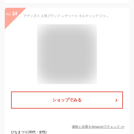
14
no.
アディダス 人気ブランド レディース キルティング ジャージ手袋 スマホ タッチパネル対応 すべり止め付 ボア裏地 あったか 防寒 秋冬 手袋 自転車 通勤 通学 (黒)
ショップでみる
価格と在庫を
Amazon
でチェック
>>
ひなまつり(30代・女性)