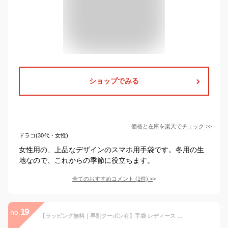
ショップでみる
価格と在庫を
楽天
でチェック
>>
ドラコ(30代・女性)
女性用の、上品なデザインのスマホ用手袋です。冬用の生
地なので、これからの季節に役立ちます。
全てのおすすめコメント
(
1
件)
>
19
no.
【ラッピング無料｜早割クーポン有】手袋 レディース スマホ対応 革手袋 Attivo [全4色/全3サイズ] [ATKU036] レザー手袋 グローブ 暖かい 防風 シープスキン 女性 本革 レザー 秋冬 防寒対策 おしゃれ 無地 シンプル プレゼント