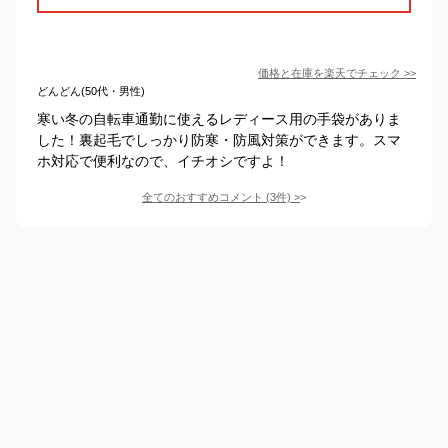
価格と在庫を
楽天
でチェック
>>
どんどん(50代・男性)
寒い冬の自転車通勤に使えるレディース用の手袋がありま
した！裏起毛でしっかり防寒・防風対策ができます。スマ
ホ対応で便利なので、イチオシですよ！
全てのおすすめコメント
(
3
件)
>