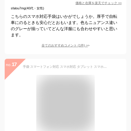
価格と在庫を
楽天
でチェック
>>
sfalou7mg(40代・女性)
こちらのスマホ対応手袋はいかがでしょうか。厚手で自転
車にのるときも安心だとおもいます。色もニュアンス違い
のグレーが揃っていてどんな洋服にも合わせやすいと思い
ます。
全てのおすすめコメント
(
1
件)
>
17
no.
手袋 スマートフォン対応 スマホ対応 タブレット スマホ手袋 グローブ タッチパネル対応 スマートフォン タブレット グローブ ニット レディース 女性 防寒 ファー スエード 本革 レザー ブルー グリーン ピンク パープル ブラウン レッド