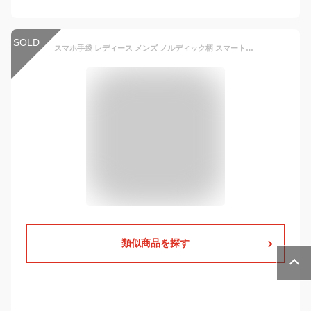
SOLD
スマホ手袋 レディース メンズ ノルディック柄 スマートフォン対応手袋 ニット グローブ 冬 男性 紳士 gloves 女性 婦人 大人用 防寒 暖か 自転車 サイクリング 雑貨 プレゼント タッチパネル対応 北欧 タッチグローブ おしゃれ かわいい 通勤 通学 スマホ対応
類似商品を探す