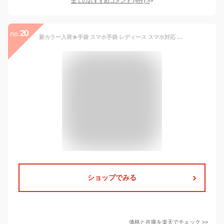
全てのおすすめコメント
(
4
件)
>
20
no.
新カラー入荷★手袋 スマホ手袋 レディース スマホ対応 かわいい おしゃれ【5本指スマホ対応 ウールカシミヤ手袋】手袋 レディース 手袋 スマホ 手袋 チェック柄 防寒 グローブ てぶくろ スマホ対応 iPhone ファー ギフト カシミヤ
ショップでみる
価格と在庫を
楽天
でチェック
>>