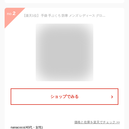
2
no.
【楽天1位】 手袋 手ぶくろ 防寒 メンズ レディース グローブ S〜XL 防風 撥水 裏起毛 裏フリース スマホ手袋 スマホ対応 オールシーズン 全6色 自転車 バイク アウトドア 登山 ユニセックス
ショップでみる
価格と在庫を
楽天
でチェック
>>
nanacoco(40代・女性)