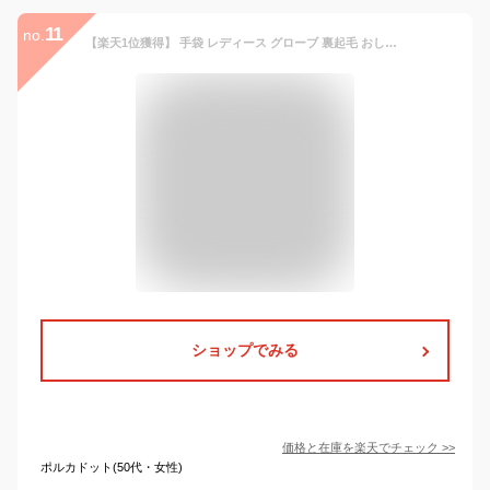
11
no.
【楽天1位獲得】 手袋 レディース グローブ 裏起毛 おしゃれ あったかい かわいい ふんわり 内側 ファー 防寒 防風 女性用 上品 合皮 レザー 自転車 パーティー プレゼント 送料無料
ショップでみる
価格と在庫を
楽天
でチェック
>>
ポルカドット(50代・女性)