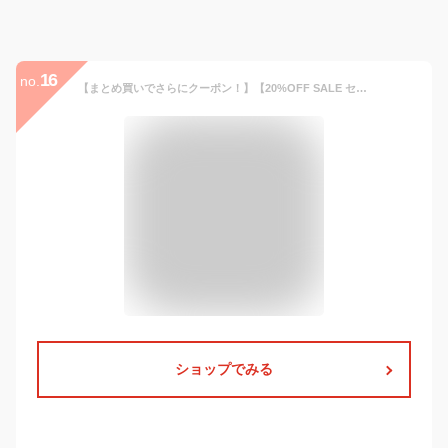
16
no.
【まとめ買いでさらにクーポン！】【20%OFF SALE セール】ケパニ 別注 手袋 手ぶくろ グローブ ハナ メンズ レディース スマホ対応 Kepani MOONLOID 裏起毛 日本製
ショップでみる