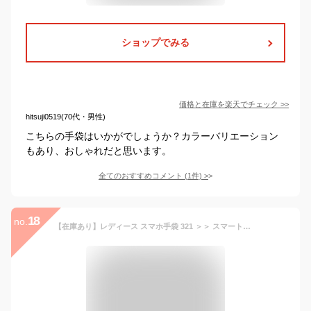
ショップでみる
価格と在庫を
楽天
でチェック
>>
hitsuji0519(70代・男性)
こちらの手袋はいかがでしょうか？カラーバリエーション
もあり、おしゃれだと思います。
全てのおすすめコメント
(
1
件)
>
18
no.
【在庫あり】レディース スマホ手袋 321 ＞＞ スマートフォン対応手袋 ボア 手袋 ニット グローブ エレガンス 暖かい 防寒 冬用 かわいい タッチパネル対応 iPhone Android タブレット ATM 券売機 女性用 スウェード 裏起毛[Z]