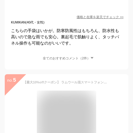
価格と在庫を
楽天
でチェック
>>
KUMIKAN(40代・女性)
こちらの手袋はいかが。防寒防風性はもちろん、防水性も
高いので急な雨でも安心。裏起毛で肌触りよく、タッチパ
ネル操作も可能なのがいいです。
全てのおすすめコメント（2件）
5
no.
【最大10%offクーポン】 ラムウール混スマートフォン対応手袋カラー展開カフスラビットファー付 レディース 婦人 ファー付き スマホ 手袋 レディース 暖かい 防寒 おしゃれ 冬 かわいい 自転車 通勤 防風 あったかグッズ 女性 誕生日プレゼント 女友達 gift お買い物マラソン