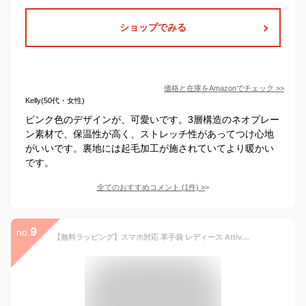
ショップでみる
価格と在庫を
Amazon
でチェック
>>
Kelly(50代・女性)
ピンク色のデザインが、可愛いです。3層構造のネオプレー
ン素材で、保温性が高く、ストレッチ性があってつけ心地
がいいです。裏地には起毛加工が施されていてより暖かい
です。
全てのおすすめコメント
(
1
件)
>
9
no.
【無料ラッピング】スマホ対応 革手袋 レディース Attivo [全4色/全4サイズ] [ATKU036] レザー手袋 グローブ 暖かい シープスキン 女性 手袋 本革 レザー 秋冬 防寒対策 おしゃれ 無地 シンプル ギフト プレゼント 彼女 女性 通勤 通学 ブランド