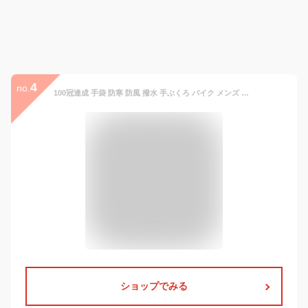
4
no.
100冠達成 手袋 防寒 防風 撥水 手ぶくろ バイク メンズ レディース グローブ 裏起毛 裏フリース スマホ手袋 スマートフォン対応 タッチパネル 自転車 アウトドア サイクリング ブラック グレー グリーン 送料無料 withbambi
ショップでみる