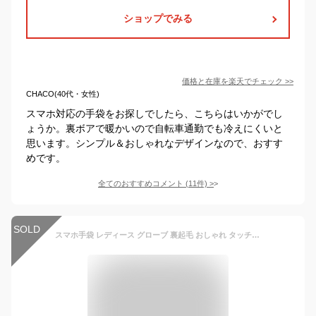
ショップでみる
価格と在庫を
楽天
でチェック
>>
CHACO(40代・女性)
スマホ対応の手袋をお探しでしたら、こちらはいかがでし
ょうか。裏ボアで暖かいので自転車通勤でも冷えにくいと
思います。シンプル＆おしゃれなデザインなので、おすす
めです。
全てのおすすめコメント
(
11
件)
>
SOLD
スマホ手袋 レディース グローブ 裏起毛 おしゃれ タッチパネル あったかい かわいい ふんわり 内側 ファー 防寒 防風 女性用 上品 合皮 レザー 雑貨 シンプル 自転車 パーティー プレゼント ブラック ピンク グレー ブラウン ブルーグリーン