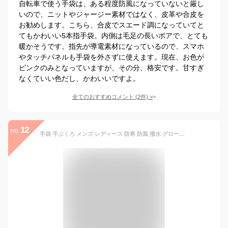
自転車で使う手袋は、ある程度防風になっていないと厳し
いので、ニットやジャージー素材ではなく、皮革や合皮を
お勧めします。こちら、合皮でスエード調になっていてと
てもかわいい5本指手袋。内側は毛足の長いボアで、とても
暖かそうです。指先が導電素材になっているので、スマホ
やタッチパネルも手袋を外さずに使えます。現在、お色が
ピンクのみとなっていますが、その分、格安です。甘すぎ
なくていい色だし、かわいいですよ。
全てのおすすめコメント
(
2
件)
>
12
no.
手袋 手ぶくろ メンズ レディース 防寒 防風 撥水 グローブ 裏起毛 裏フリース スマホ手袋 スマートフォン対応 タッチパネル 自転車 バイク アウトドア サイクリング ブラックフライデー