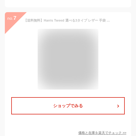
7
no.
【送料無料】Harris Tweed 選べる3タイプ レザー 手袋 レディース ハリス ツイード スマホ 裏ボア グローブ リボン ラムスキン 羊革 本革 ウール 100% 毛 ボア 通学 通勤 自転車 バイク ケース付
ショップでみる
価格と在庫を
楽天
でチェック
>>