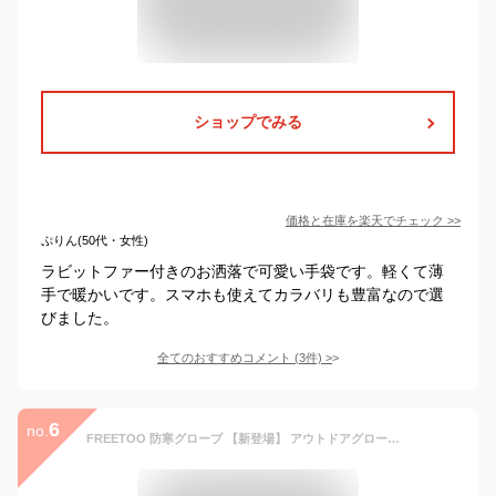
ショップでみる
価格と在庫を
楽天
でチェック
>>
ぷりん(50代・女性)
ラビットファー付きのお洒落で可愛い手袋です。軽くて薄
手で暖かいです。スマホも使えてカラバリも豊富なので選
びました。
全てのおすすめコメント
(
3
件)
>
6
no.
FREETOO 防寒グローブ 【新登場】 アウトドアグローブ 冬用 防寒手袋 長袖防冷風 保温 スマホ タッチ対応 滑り止め 紛失防止結 自転車手袋 サイクリンググローブ 釣り 通勤 通学 作業 冬用 メンズ レディース用