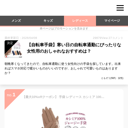
メンズ
キッズ
レディース
マイページ
本ページはプロモーションを含みます
最終更新日：2026/04/08
29879
View
27
コメント
決定
【自転車手袋】寒い日の自転車通勤にぴったりな
女性用のおしゃれなおすすめは？
朝晩寒くなってきたので、自転車通勤に使う女性向けの手袋を探しています。出来
ればスマホ対応で暖かいものがいいのですが、おしゃれで可愛いものはあります
か？
ともぞう(50代・女性)
1
no.
【最大10%offクーポン】 手袋 レディース カシミア 100% ジャージー手袋 スマホ対応 カシミヤ 手袋 暖かい おしゃれ スマホ手袋 防寒 手袋 かわいい あったかグッズ 敬老の日プレゼント 女性 彼女 中学生 通勤 自転車 スマートフォン対応 アウトドア 秋冬用 お買い物マラソン