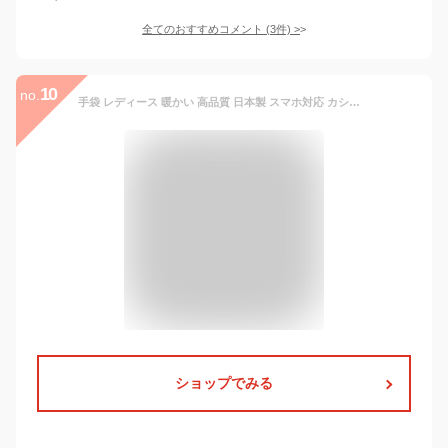
全てのおすすめコメント
(
3
件)
>
10
no.
手袋 レディース 暖かい 高品質 日本製 スマホ対応 カシミア調 レディース 手袋 ツートン かわいい スマホ対応 可愛い 防寒 レディース スマホ あたたかい おしゃれ あったか 手袋 ladies 冬 通勤 自転車 防風 大きいサイズ 誕生日 プレゼント
ショップでみる